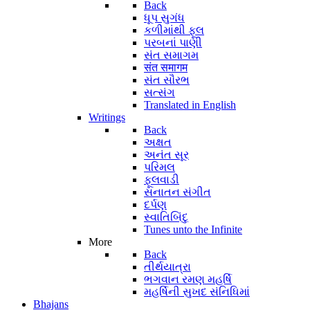
Back
ધૂપ સુગંધ
કળીમાંથી ફૂલ
પરબનાં પાણી
સંત સમાગમ
संत समागम
સંત સૌરભ
સત્સંગ
Translated in English
Writings
Back
અક્ષત
અનંત સૂર
પરિમલ
ફૂલવાડી
સનાતન સંગીત
દર્પણ
સ્વાતિબિંદુ
Tunes unto the Infinite
More
Back
તીર્થયાત્રા
ભગવાન રમણ મહર્ષિ
મહર્ષિની સુખદ સંનિધિમાં
Bhajans