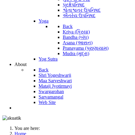
પ્રશ્નોપનિષદ
શ્વેતાશ્વતર ઉપનિષદ
ઐતરેય ઉપનિષદ
Yoga
Back
Kriya (ક્રિયા)
Bandha (બંધ)
Asana (આસન)
Pranayama (પ્રાણાયામ)
Mudra (મુદ્રા)
Yog Sutra
About
Back
Shri Yogeshwarji
Maa Sarveshwari
Mataji Jyotirmayi
Swargarohan
Sarvamangal
Web Site
You are here:
Home