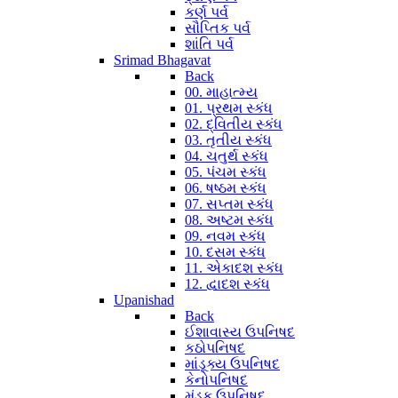
કર્ણ પર્વ
સૌપ્તિક પર્વ
શાંતિ પર્વ
Srimad Bhagavat
Back
00. માહાત્મ્ય
01. પ્રથમ સ્કંધ
02. દ્વિતીય સ્કંધ
03. તૃતીય સ્કંધ
04. ચતુર્થ સ્કંધ
05. પંચમ સ્કંધ
06. ષષ્ઠમ સ્કંધ
07. સપ્તમ સ્કંધ
08. અષ્ટમ સ્કંધ
09. નવમ સ્કંધ
10. દસમ સ્કંધ
11. એકાદશ સ્કંધ
12. દ્વાદશ સ્કંધ
Upanishad
Back
ઈશાવાસ્ય ઉપનિષદ
કઠોપનિષદ
માંડૂક્ય ઉપનિષદ
કેનોપનિષદ
મુંડક ઉપનિષદ