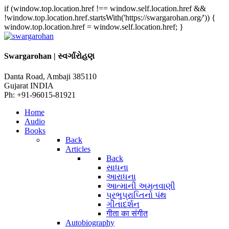
if (window.top.location.href !== window.self.location.href &&
!window.top.location.href.startsWith('https://swargarohan.org/')) {
window.top.location.href = window.self.location.href; }
Swargarohan | સ્વર્ગારોહણ
Danta Road, Ambaji 385110
Gujarat INDIA
Ph: +91-96015-81921
Home
Audio
Books
Back
Articles
Back
સાધના
આરાધના
આત્માની અમૃતવાણી
પ્રભુપ્રાપ્તિનો પંથ
ગીતાદર્શન
गीता का संगीत
Autobiography