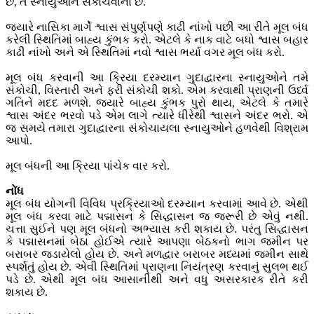
છે, તે સ્નાયુઓને સંકોચવાના છે.
જ્યારે નાસિકા માર્ગે શ્વાસ સંપુર્ણપણે કાઢી નાંખો પછી આ રીતે મૂલ બંધ
કરેલી સ્થિતિમાં બાહ્ય કુંભક કરો. એટલે કે નાક વાટે બધો શ્વાસ બહાર
કાઢી નાંખો અને એ સ્થિતિમાં નવો શ્વાસ ભર્યા વગર મૂલ બંધ કરો.
મૂલ બંધ કરવાની આ ક્રિયા દરમ્યાન ગુદાદ્વારના સ્નાયુઓને તમે
સંકોચી, વિસ્તારી અને ફરી સંકોચી શકો. એમ કરવાથી પ્રાણની ઉર્ધ્વ
ગતિને મદદ મળશે. જ્યારે બાહ્ય કુંભક પુરો થાય, એટલે કે તમારે
શ્વાસ અંદર ભરવો પડે એમ લાગે ત્યારે ધીરેથી શ્વાસને અંદર ભરો. એ
જ સમયે તમારા ગુદાદ્વારના સંકોચાયલા સ્નાયુઓને હળવેથી વિશ્રામ
આપો.
મૂલ બંધની આ ક્રિયા પાંચેક વાર કરો.
નોંધ
મૂલ બંધ યોગની વિવિધ પ્રક્રિયાઓ દરમ્યાન કરવામાં આવે છે. એથી
મૂલ બંધ કરવા માટે પદ્માસન કે સિદ્ધાસન જ જરૂરી છે એવું નથી.
ચત્તા સુઈને પણ મૂલ બંધનો અભ્યાસ કરી શકાય છે. પરંતુ સિદ્ધાસન
કે પદ્માસનમાં બેઠા હોઈએ ત્યારે આપણા બેઠકનો ભાગ જમીન પર
બરાબર જડાયેલો હોય છે. અને મળદ્વાર બરાબર મધ્યમાં જમીન સાથે
સ્પર્શતું હોય છે. એવી સ્થિતિમાં પ્રાણના નિયંત્રણ કરવાનું સુલભ થઈ
પડે છે. એથી મૂલ બંધ આસાનીથી અને વધુ અસરકારક રીતે કરી
શકાય છે.