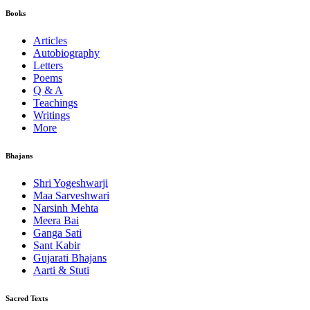
Books
Articles
Autobiography
Letters
Poems
Q & A
Teachings
Writings
More
Bhajans
Shri Yogeshwarji
Maa Sarveshwari
Narsinh Mehta
Meera Bai
Ganga Sati
Sant Kabir
Gujarati Bhajans
Aarti & Stuti
Sacred Texts