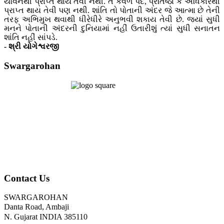
યૌવનથી પ્રાપ્ત થાય તેવી નથી. તે કેવળ પદ, પ્રતિષ્ઠા કે અધિકારથી
પ્રાપ્ત થાય તેવી પણ નથી. શાંતિ તો પોતાની અંદર જે આત્મા છે તેની
તરફ અભિમુખ થવાથી ધીરેધીરે અનુભવી શકાય તેવી છે. જ્યાં સુધી
મનને પોતાની અંદરની દુનિયામાં નહીં ઉતારીશું ત્યાં સુધી સનાતન
શાંતિ નહીં સાંપડે.
- શ્રી યોગેશ્વરજી
Swargarohan
Contact Us
SWARGAROHAN
Danta Road, Ambaji
N. Gujarat INDIA 385110