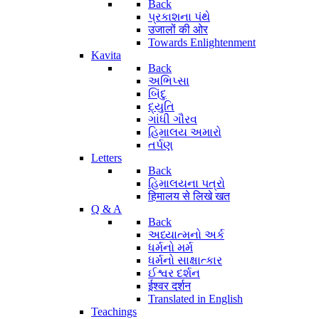
Back
પ્રકાશના પંથે
उजालों की ओर
Towards Enlightenment
Kavita
Back
અભિપ્સા
બિંદુ
દ્યુતિ
ગાંધી ગૌરવ
હિમાલય અમારો
તર્પણ
Letters
Back
હિમાલયના પત્રો
हिमालय से लिखे खत
Q & A
Back
અધ્યાત્મનો અર્ક
ધર્મનો મર્મ
ધર્મનો સાક્ષાત્કાર
ઈશ્વર દર્શન
ईश्वर दर्शन
Translated in English
Teachings