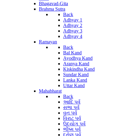
Bhagavad-Gita
Brahma Sutra
Back
Adhyay 1
Adhyay 2
Adhyay 3
Adhyay 4
Ramayan
Back
Bal Kand
Ayodhya Kand
Aranya Kand
Kiskindha Kand
Sundar Kand
Lanka Kand
Uttar Kand
Mahabharat
Back
આદિ પર્વ
સભા પર્વ
વન પર્વ
વિરાટ પર્વ
ઉદ્યોગ પર્વ
ભીષ્મ પર્વ
દ્રોણ પર્વ