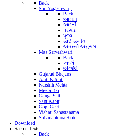
Back
Shri Yogeshwarji
Back
આલાપ
આરતી
પ્રસાદ
પૂજા
સાંઈ સંગીત
અંતરનો અનુરાગ
Maa Sarveshwari
Back
અર્ઘ્ય
અંજલિ
Gujarati Bhajans
Aarti & Stuti
Narsinh Mehta
Meera Bai
Ganga Sati
Sant Kabir
Gopi Geet
Vishnu Sahasranama
Shivmahimna Stotra
Download
Sacred Texts
Back