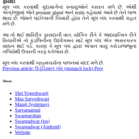
ફાયદા
મૂલ બંધ કરવાથી ગુદામાર્ગના સ્નાયુઓને કસરત મળે છે. એથી
અંગ્રેજીમાં જેને prostate gland અને testis કહેવામાં આવે છે તેને લાભ
થાય છે. જેમને પાઈલ્સની બિમારી હોય તેને મૂલ બંધ કરવાથી રાહત
મળે છે.
આ તો થઈ શારિરીક ફાયદાની વાત. યોગિક રીતે કે આધ્યાત્મિક રીતે
વિચારીએ તો કુંડલિનીના ઉર્ધ્વગમન માટે મૂલ બંધ એક અસરકારક
સાધન થઈ પડે. કારણ કે મૂલ બંધ દ્વારા અપાન વાયુ કરોડરજ્જુના
તળિયેથી ઉપરની તરફ ધકેલાય છે.
મૂલ બંધ કરવાથી બ્રહ્મચર્યના પાલનમાં મદદ મળે છે.
Previous article: ઉડ્ડિયાન બંધ (stomach lock)
Prev
About
Shri Yogeshwarji
Maa Sarveshwari
Mataji Jyotirmayi
Sarvamangal
Swargarohan
Swargadwar (ios)
Swargadwar (Android)
Website