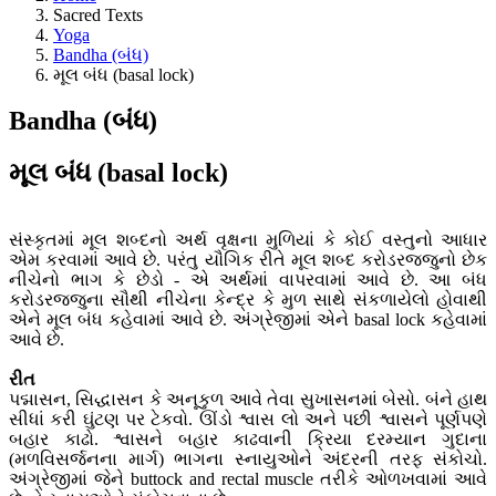
Sacred Texts
Yoga
Bandha (બંધ)
મૂલ બંધ (basal lock)
Bandha (બંધ)
મૂલ બંધ (basal lock)
સંસ્કૃતમાં મૂલ શબ્દનો અર્થ વૃક્ષના મુળિયાં કે કોઈ વસ્તુનો આધાર
એમ કરવામાં આવે છે. પરંતુ યૌગિક રીતે મૂલ શબ્દ કરોડરજ્જુનો છેક
નીચેનો ભાગ કે છેડો - એ અર્થમાં વાપરવામાં આવે છે. આ બંધ
કરોડરજ્જુના સૌથી નીચેના કેન્દ્ર કે મુળ સાથે સંકળાયેલો હોવાથી
એને મૂલ બંધ કહેવામાં આવે છે. અંગ્રેજીમાં એને basal lock કહેવામાં
આવે છે.
રીત
પદ્માસન, સિદ્ધાસન કે અનૂકુળ આવે તેવા સુખાસનમાં બેસો. બંને હાથ
સીધાં કરી ઘુંટણ પર ટેકવો. ઊંડો શ્વાસ લો અને પછી શ્વાસને પૂર્ણપણે
બહાર કાઢો. શ્વાસને બહાર કાઢવાની ક્રિયા દરમ્યાન ગુદાના
(મળવિસર્જનના માર્ગ) ભાગના સ્નાયુઓને અંદરની તરફ સંકોચો.
અંગ્રેજીમાં જેને buttock and rectal muscle તરીકે ઓળખવામાં આવે