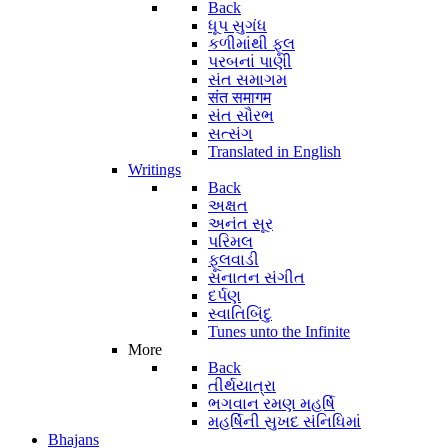
Back
ધૂપ સુગંધ
કળીમાંથી ફૂલ
પરબનાં પાણી
સંત સમાગમ
संत समागम
સંત સૌરભ
સત્સંગ
Translated in English
Writings
Back
અક્ષત
અનંત સૂર
પરિમલ
ફૂલવાડી
સનાતન સંગીત
દર્પણ
સ્વાતિબિંદુ
Tunes unto the Infinite
More
Back
તીર્થયાત્રા
ભગવાન રમણ મહર્ષિ
મહર્ષિની સુખદ સંનિધિમાં
Bhajans