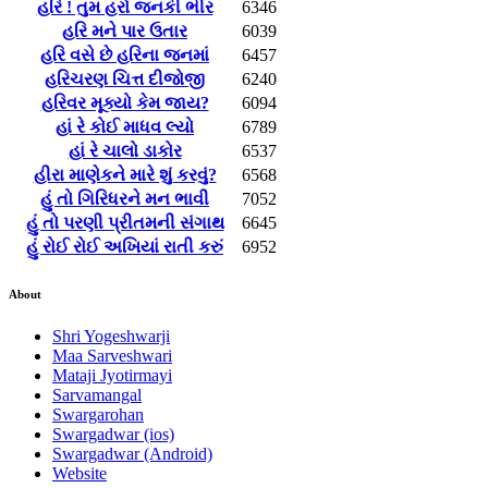
હરિ ! તુમ હરો જનકી ભીર
6346
હરિ મને પાર ઉતાર
6039
હરિ વસે છે હરિના જનમાં
6457
હરિચરણ ચિત્ત દીજોજી
6240
હરિવર મૂક્યો કેમ જાય?
6094
હાં રે કોઈ માધવ લ્યો
6789
હાં રે ચાલો ડાકોર
6537
હીરા માણેકને મારે શું કરવું?
6568
હું તો ગિરિધરને મન ભાવી
7052
હું તો પરણી પ્રીતમની સંગાથ
6645
હું રોઈ રોઈ અખિયાં રાતી કરું
6952
About
Shri Yogeshwarji
Maa Sarveshwari
Mataji Jyotirmayi
Sarvamangal
Swargarohan
Swargadwar (ios)
Swargadwar (Android)
Website