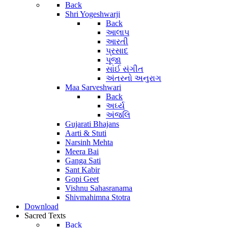
Back
Shri Yogeshwarji
Back
આલાપ
આરતી
પ્રસાદ
પૂજા
સાંઈ સંગીત
અંતરનો અનુરાગ
Maa Sarveshwari
Back
અર્ઘ્ય
અંજલિ
Gujarati Bhajans
Aarti & Stuti
Narsinh Mehta
Meera Bai
Ganga Sati
Sant Kabir
Gopi Geet
Vishnu Sahasranama
Shivmahimna Stotra
Download
Sacred Texts
Back