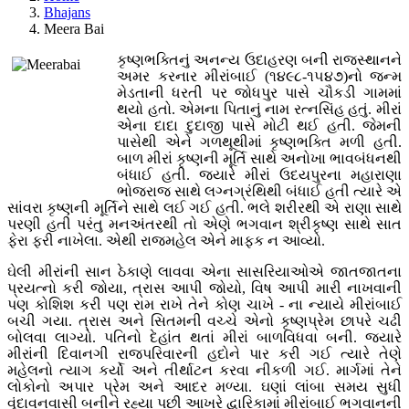
Bhajans
Meera Bai
કૃષ્ણભક્તિનું અનન્ય ઉદાહરણ બની રાજસ્થાનને
અમર કરનાર મીરાંબાઈ (૧૪૯૮-૧૫૪૭)નો જન્મ
મેડતાની ધરતી પર જોધપુર પાસે ચૌકડી ગામમાં
થયો હતો. એમના પિતાનું નામ રત્નસિંહ હતું. મીરાં
એના દાદા દુદાજી પાસે મોટી થઈ હતી. જેમની
પાસેથી એને ગળથૂથીમાં કૃષ્ણભક્તિ મળી હતી.
બાળ મીરાં કૃષ્ણની મૂર્તિ સાથે અનોખા ભાવબંધનથી
બંધાઈ હતી. જ્યારે મીરાં ઉદયપુરના મહારાણા
ભોજરાજ સાથે લગ્નગ્રંથિથી બંધાઈ હતી ત્યારે એ
સાંવરા કૃષ્ણની મૂર્તિને સાથે લઈ ગઈ હતી. ભલે શરીરથી એ રાણા સાથે
પરણી હતી પરંતુ મનઅંતરથી તો એણે ભગવાન શ્રીકૃષ્ણ સાથે સાત
ફેરા ફરી નાખેલા. એથી રાજમહેલ એને માફક ન આવ્યો.
ઘેલી મીરાંની સાન ઠેકાણે લાવવા એના સાસરિયાઓએ જાતજાતના
પ્રયત્નો કરી જોયા, ત્રાસ આપી જોયો, વિષ આપી મારી નાખવાની
પણ કોશિશ કરી પણ રામ રાખે તેને કોણ ચાખે - ના ન્યાયે મીરાંબાઈ
બચી ગયા. ત્રાસ અને સિતમની વચ્ચે એનો કૃષ્ણપ્રેમ છાપરે ચઢી
બોલવા લાગ્યો. પતિનો દેહાંત થતાં મીરાં બાળવિધવા બની. જ્યારે
મીરાંની દિવાનગી રાજપરિવારની હદોને પાર કરી ગઈ ત્યારે તેણે
મહેલનો ત્યાગ કર્યો અને તીર્થાટન કરવા નીકળી ગઈ. માર્ગમાં તેને
લોકોનો અપાર પ્રેમ અને આદર મળ્યા. ઘણાં લાંબા સમય સુધી
વૃંદાવનવાસી બનીને રહ્યા પછી આખરે દ્વારિકામાં મીરાંબાઈ ભગવાનની