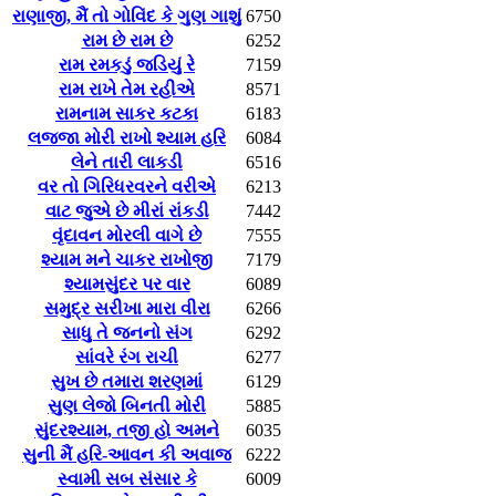
રાણાજી, મૈં તો ગોવિંદ કે ગુણ ગાશું
6750
રામ છે રામ છે
6252
રામ રમકડું જડિયું રે
7159
રામ રાખે તેમ રહીએ
8571
રામનામ સાકર કટકા
6183
લજ્જા મોરી રાખો શ્યામ હરિ
6084
લેને તારી લાકડી
6516
વર તો ગિરિધરવરને વરીએ
6213
વાટ જુએ છે મીરાં રાંકડી
7442
વૃંદાવન મોરલી વાગે છે
7555
શ્યામ મને ચાકર રાખોજી
7179
શ્યામસુંદર પર વાર
6089
સમુદ્ર સરીખા મારા વીરા
6266
સાધુ તે જનનો સંગ
6292
સાંવરે રંગ રાચી
6277
સુખ છે તમારા શરણમાં
6129
સુણ લેજો બિનતી મોરી
5885
સુંદરશ્યામ, તજી હો અમને
6035
સુની મૈં હરિ-આવન કી અવાજ
6222
સ્વામી સબ સંસાર કે
6009