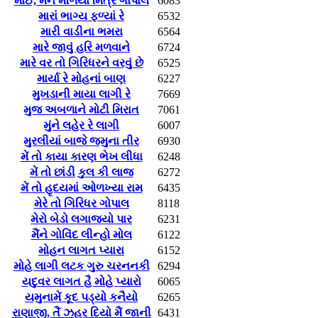
માઈ, મને મળિયા મિત્ર ગોપાલ
6083
મારાં ભાગ્ય ફળ્યાં રે
6532
મારી વાડીના ભમરા
6564
મારે જાવું હરિ મળવાને
6724
મારે વર તો ગિરિધરને વરવું છે
6525
માર્યા રે મોહનાં બાણ
6227
મુખડાની માયા લાગી રે
7669
મુજ અબળાને મોટી મિરાત
7061
મુંને લહેર રે લાગી
6007
મુરલીયાં બાજે જમુના તીર
6930
મેં તો કાયા કારણ ભેખ લીધા
6248
મેં તો છાંડી કુલ કી લાજ
6272
મેં તો હૃદયમાં ઓળખ્યા રામ
6435
મેરે તો ગિરિધર ગોપાલ
8118
મેરો બેડો લગાજ્યો પાર
6231
મૈંને ગોવિંદ લીન્હો મોલ
6122
મોહન લાગત પ્યારા
6152
મોહે લાગી લટક ગુરુ ચરનનકી
6294
યદુવર લાગત હૈ મોહે પ્યારો
6065
યમુનામેં કૂદ પડ્યો કનૈયો
6265
રાણાજી, તૈં ઝહર દિયો મૈં જાની
6431