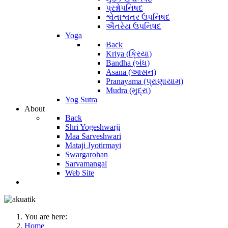
પ્રશ્નોપનિષદ
શ્વેતાશ્વતર ઉપનિષદ
ઐતરેય ઉપનિષદ
Yoga
Back
Kriya (ક્રિયા)
Bandha (બંધ)
Asana (આસન)
Pranayama (પ્રાણાયામ)
Mudra (મુદ્રા)
Yog Sutra
About
Back
Shri Yogeshwarji
Maa Sarveshwari
Mataji Jyotirmayi
Swargarohan
Sarvamangal
Web Site
You are here:
Home