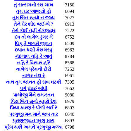
તું સત્સંગનો રસ ચાખ
7150
તુમ ઘર આજ્યો હો
6694
તુમ બિન રહ્યો ન જાય
7027
તેને ઘેર શીદ જઈએ ?
6913
તેરો કોઈ નહીં રોકણહાર
7222
દવ તો લાગેલ ડુંગર મેં
6752
ધિક્ હૈ જગમેં જીવન
6509
ધ્યાન ધણી કેરું ધરવું
6963
નંદલાલ નહિ રે આવું
8784
નહિ રે વિસારું હરિ
8568
નાખેલ પ્રેમની દોરી
7252
નાગર નંદા રે
6961
નાથ તુમ જાનત હો સબ ઘટકી
7305
પગે ઘુંઘરું બાંધી
7662
પાયોજી મૈંને રામ-રતન
9080
પિય બિન સૂનો મ્હારો દેશ
6979
પિયા કારણ રે પીળી ભઈ રે
6807
પ્રભુજી મન માને જબ તાર
6640
પ્રાણજીવન પ્રભુ મારા
6893
પ્રેમ થકી અમને પ્રભુજી મળ્યા
6798