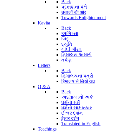
Back
પ્રકાશના પંથે
उजालों की ओर
Towards Enlightenment
Kavita
Back
અભિપ્સા
બિંદુ
દ્યુતિ
ગાંધી ગૌરવ
હિમાલય અમારો
તર્પણ
Letters
Back
હિમાલયના પત્રો
हिमालय से लिखे खत
Q & A
Back
અધ્યાત્મનો અર્ક
ધર્મનો મર્મ
ધર્મનો સાક્ષાત્કાર
ઈશ્વર દર્શન
ईश्वर दर्शन
Translated in English
Teachings