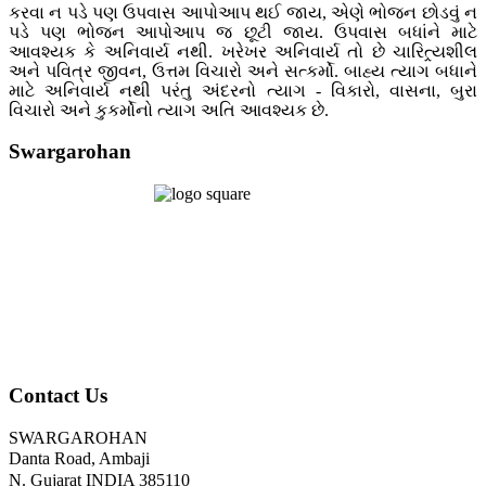
કરવા ન પડે પણ ઉપવાસ આપોઆપ થઈ જાય, એણે ભોજન છોડવું ન
પડે પણ ભોજન આપોઆપ જ છૂટી જાય. ઉપવાસ બધાંને માટે
આવશ્યક કે અનિવાર્ય નથી. ખરેખર અનિવાર્ય તો છે ચારિત્ર્યશીલ
અને પવિત્ર જીવન, ઉત્તમ વિચારો અને સત્કર્મો. બાહ્ય ત્યાગ બધાને
માટે અનિવાર્ય નથી પરંતુ અંદરનો ત્યાગ - વિકારો, વાસના, બુરા
વિચારો અને કુકર્મોનો ત્યાગ અતિ આવશ્યક છે.
Swargarohan
Contact Us
SWARGAROHAN
Danta Road, Ambaji
N. Gujarat INDIA 385110