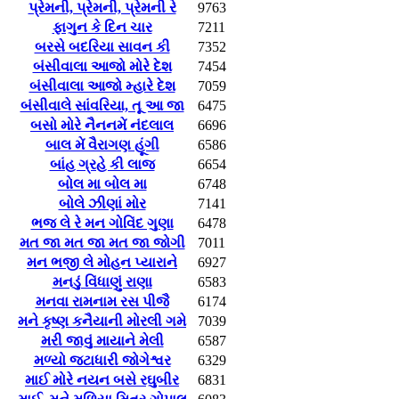
પ્રેમની, પ્રેમની, પ્રેમની રે
9763
ફાગુન કે દિન ચાર
7211
બરસે બદરિયા સાવન કી
7352
બંસીવાલા આજો મોરે દેશ
7454
બંસીવાલા આજો મ્હારે દેશ
7059
બંસીવાલે સાંવરિયા, તૂ આ જા
6475
બસો મોરે નૈનનમેં નંદલાલ
6696
બાલ મેં વૈરાગણ હૂંગી
6586
બાંહ ગ્રહે કી લાજ
6654
બોલ મા બોલ મા
6748
બોલે ઝીણાં મોર
7141
ભજ લે રે મન ગોવિંદ ગુણા
6478
મત જા મત જા મત જા જોગી
7011
મન ભજી લે મોહન પ્યારાને
6927
મનડું વિંધાણું રાણા
6583
મનવા રામનામ રસ પીજૈ
6174
મને કૃષ્ણ કનૈયાની મોરલી ગમે
7039
મરી જાવું માયાને મેલી
6587
મળ્યો જટાધારી જોગેશ્વર
6329
માઈ મોરે નયન બસે રઘુબીર
6831