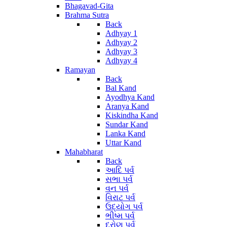
Bhagavad-Gita
Brahma Sutra
Back
Adhyay 1
Adhyay 2
Adhyay 3
Adhyay 4
Ramayan
Back
Bal Kand
Ayodhya Kand
Aranya Kand
Kiskindha Kand
Sundar Kand
Lanka Kand
Uttar Kand
Mahabharat
Back
આદિ પર્વ
સભા પર્વ
વન પર્વ
વિરાટ પર્વ
ઉદ્યોગ પર્વ
ભીષ્મ પર્વ
દ્રોણ પર્વ