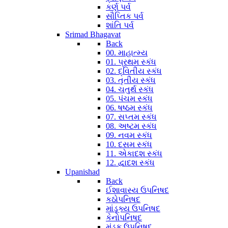
કર્ણ પર્વ
સૌપ્તિક પર્વ
શાંતિ પર્વ
Srimad Bhagavat
Back
00. માહાત્મ્ય
01. પ્રથમ સ્કંધ
02. દ્વિતીય સ્કંધ
03. તૃતીય સ્કંધ
04. ચતુર્થ સ્કંધ
05. પંચમ સ્કંધ
06. ષષ્ઠમ સ્કંધ
07. સપ્તમ સ્કંધ
08. અષ્ટમ સ્કંધ
09. નવમ સ્કંધ
10. દસમ સ્કંધ
11. એકાદશ સ્કંધ
12. દ્વાદશ સ્કંધ
Upanishad
Back
ઈશાવાસ્ય ઉપનિષદ
કઠોપનિષદ
માંડૂક્ય ઉપનિષદ
કેનોપનિષદ
મુંડક ઉપનિષદ