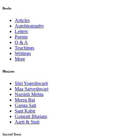
Books
Articles
Autobiography
Letters
Poems
Q & A
Teachings
Writings
More
Bhajans
Shri Yogeshwarji
Maa Sarveshwari
Narsinh Mehta
Meera Bai
Ganga Sati
Sant Kabir
Gujarati Bhajans
Aarti & Stuti
Sacred Texts