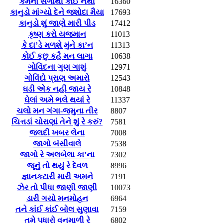
કર્મનો સંગાથી કોઈ નથી
16360
કાનુડો માંગ્યો દેને જશોદા મૈયા
17693
કાનુડો શું જાણે મારી પીડ
17412
કૃષ્ણ કરો યજમાન
11013
કે દા’ડે મળશે મુંને કા’ન
11313
કોઈ કછુ કહૈ મન લાગા
10638
ગોવિંદના ગુણ ગાશું
12971
ગોવિંદો પ્રાણ અમારો
12543
ઘડી એક નહીં જાય રે
10848
ઘેલાં અમે ભલે થયાં રે
11337
ચલો મન ગંગા-જમુના તીર
8807
ચિત્તડાં ચોરાણાં તેને શું રે કરું?
7581
જલદી ખબર લેના
7008
જાગો બંસીવાલે
7538
જાગો રે અલબેલા કા’ના
7302
જૂનું તો થયું રે દેવળ
8996
જ્ઞાનકટારી મારી અમને
7191
ઝેર તો પીધા જાણી જાણી
10073
ડારી ગયો મનમોહન
6964
તને કાંઈ કાંઈ બોલ સુણાવા
7159
તમે પધારો વનમાળી રે
6802