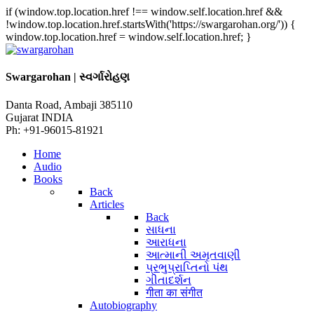
if (window.top.location.href !== window.self.location.href &&
!window.top.location.href.startsWith('https://swargarohan.org/')) {
window.top.location.href = window.self.location.href; }
Swargarohan | સ્વર્ગારોહણ
Danta Road, Ambaji 385110
Gujarat INDIA
Ph: +91-96015-81921
Home
Audio
Books
Back
Articles
Back
સાધના
આરાધના
આત્માની અમૃતવાણી
પ્રભુપ્રાપ્તિનો પંથ
ગીતાદર્શન
गीता का संगीत
Autobiography