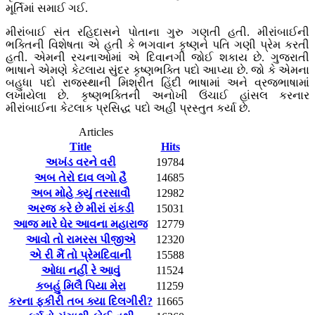
મૂર્તિમાં સમાઈ ગઈ.
મીરાંબાઈ સંત રહિદાસને પોતાના ગુરુ ગણતી હતી. મીરાંબાઈની
ભક્તિની વિશેષતા એ હતી કે ભગવાન કૃષ્ણને પતિ ગણી પ્રેમ કરતી
હતી. એમની રચનાઓમાં એ દિવાનગી જોઈ શકાય છે. ગુજરાતી
ભાષાને એમણે કેટલાય સુંદર કૃષ્ણભક્તિ પદો આપ્યા છે. જો કે એમના
બહુધા પદો રાજસ્થાની મિશ્રીત હિંદી ભાષામાં અને વ્રજભાષામાં
લખાયેલા છે. કૃષ્ણભક્તિની અનોખી ઉંચાઈ હાંસલ કરનાર
મીરાંબાઈના કેટલાક પ્રસિદ્ધ પદો અહીં પ્રસ્તુત કર્યા છે.
Articles
Title
Hits
અખંડ વરને વરી
19784
અબ તેરો દાવ લગો હૈ
14685
અબ મોહે ક્યું તરસાવૌ
12982
અરજ કરે છે મીરાં રાંકડી
15031
આજ મારે ઘેર આવના મહારાજ
12779
આવો તો રામરસ પીજીએ
12320
એ રી મૈં તો પ્રેમદિવાની
15588
ઓધા નહીં રે આવું
11524
કબહું મિલૈ પિયા મેરા
11259
કરના ફકીરી તબ ક્યા દિલગીરી?
11665