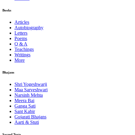
Books
Articles
Autobiography
Letters
Poems
Q & A
Teachings
Writings
More
Bhajans
Shri Yogeshwarji
Maa Sarveshwari
Narsinh Mehta
Meera Bai
Ganga Sati
Sant Kabir
Gujarati Bhajans
Aarti & Stuti
Sacred Texts