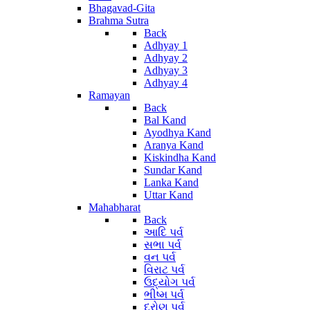
Bhagavad-Gita
Brahma Sutra
Back
Adhyay 1
Adhyay 2
Adhyay 3
Adhyay 4
Ramayan
Back
Bal Kand
Ayodhya Kand
Aranya Kand
Kiskindha Kand
Sundar Kand
Lanka Kand
Uttar Kand
Mahabharat
Back
આદિ પર્વ
સભા પર્વ
વન પર્વ
વિરાટ પર્વ
ઉદ્યોગ પર્વ
ભીષ્મ પર્વ
દ્રોણ પર્વ