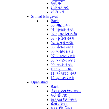
કર્ણ પર્વ
સૌપ્તિક પર્વ
શાંતિ પર્વ
Srimad Bhagavat
Back
00. માહાત્મ્ય
01. પ્રથમ સ્કંધ
02. દ્વિતીય સ્કંધ
03. તૃતીય સ્કંધ
04. ચતુર્થ સ્કંધ
05. પંચમ સ્કંધ
06. ષષ્ઠમ સ્કંધ
07. સપ્તમ સ્કંધ
08. અષ્ટમ સ્કંધ
09. નવમ સ્કંધ
10. દસમ સ્કંધ
11. એકાદશ સ્કંધ
12. દ્વાદશ સ્કંધ
Upanishad
Back
ઈશાવાસ્ય ઉપનિષદ
કઠોપનિષદ
માંડૂક્ય ઉપનિષદ
કેનોપનિષદ
મુંડક ઉપનિષદ