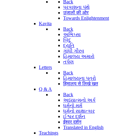
Back
પ્રકાશના પંથે
उजालों की ओर
Towards Enlightenment
Kavita
Back
અભિપ્સા
બિંદુ
દ્યુતિ
ગાંધી ગૌરવ
હિમાલય અમારો
તર્પણ
Letters
Back
હિમાલયના પત્રો
हिमालय से लिखे खत
Q & A
Back
અધ્યાત્મનો અર્ક
ધર્મનો મર્મ
ધર્મનો સાક્ષાત્કાર
ઈશ્વર દર્શન
ईश्वर दर्शन
Translated in English
Teachings