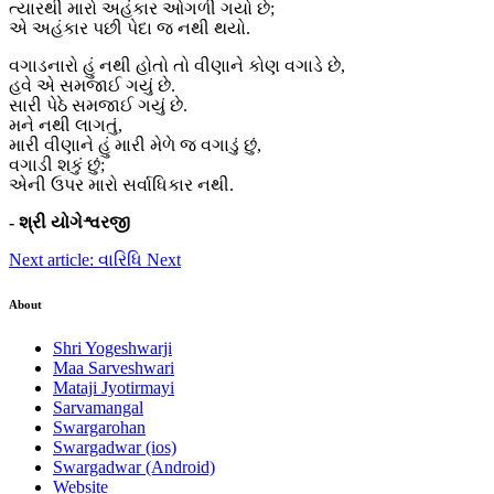
ત્યારથી મારો અહંકાર ઓગળી ગયો છે;
એ અહંકાર પછી પેદા જ નથી થયો.
વગાડનારો હું નથી હોતો તો વીણાને કોણ વગાડે છે,
હવે એ સમજાઈ ગયું છે.
સારી પેઠે સમજાઈ ગયું છે.
મને નથી લાગતું,
મારી વીણાને હું મારી મેળે જ વગાડું છું,
વગાડી શકું છું;
એની ઉપર મારો સર્વાધિકાર નથી.
- શ્રી યોગેશ્વરજી
Next article: વારિધિ
Next
About
Shri Yogeshwarji
Maa Sarveshwari
Mataji Jyotirmayi
Sarvamangal
Swargarohan
Swargadwar (ios)
Swargadwar (Android)
Website