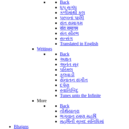
Back
ધૂપ સુગંધ
કળીમાંથી ફૂલ
પરબનાં પાણી
સંત સમાગમ
संत समागम
સંત સૌરભ
સત્સંગ
Translated in English
Writings
Back
અક્ષત
અનંત સૂર
પરિમલ
ફૂલવાડી
સનાતન સંગીત
દર્પણ
સ્વાતિબિંદુ
Tunes unto the Infinite
More
Back
તીર્થયાત્રા
ભગવાન રમણ મહર્ષિ
મહર્ષિની સુખદ સંનિધિમાં
Bhajans