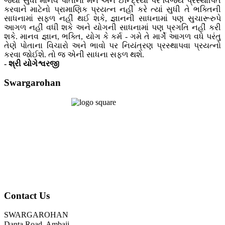
જ્યાં સુધી માનવ પોતાના મન અને ઈન્દ્રિયો પર વિજય પ્રસ્થાપિત
કરવાને માટેનો પ્રામાણિક પ્રયત્ન નહીં કરે ત્યાં સુધી તે ભક્તિની
સાધનામાં સફળ નહીં થઈ શકે, જ્ઞાનની સાધનામાં પણ સુચારૂરુપે
આગળ નહીં વધી શકે અને યોગની સાધનામાં પણ પ્રગતિ નહીં કરી
શકે. માનવ જ્ઞાન, ભક્તિ, યોગ કે કર્મ - ગમે તે માર્ગે આગળ વધે પરંતુ
તેણે પોતાના વિચારો અને ભાવો પર નિયંત્રણ પ્રસ્થાપવા પ્રયત્નો
કરવા જોઈશે. તો જ એની સાધના સફળ થશે.
- શ્રી યોગેશ્વરજી
Swargarohan
Contact Us
SWARGAROHAN
Danta Road, Ambaji