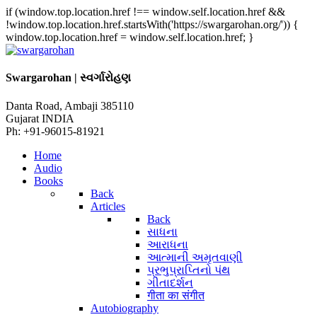
if (window.top.location.href !== window.self.location.href &&
!window.top.location.href.startsWith('https://swargarohan.org/')) {
window.top.location.href = window.self.location.href; }
Swargarohan | સ્વર્ગારોહણ
Danta Road, Ambaji 385110
Gujarat INDIA
Ph: +91-96015-81921
Home
Audio
Books
Back
Articles
Back
સાધના
આરાધના
આત્માની અમૃતવાણી
પ્રભુપ્રાપ્તિનો પંથ
ગીતાદર્શન
गीता का संगीत
Autobiography