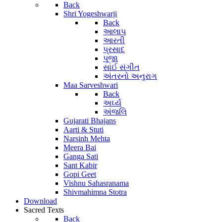
Back
Shri Yogeshwarji
Back
આલાપ
આરતી
પ્રસાદ
પૂજા
સાંઈ સંગીત
અંતરનો અનુરાગ
Maa Sarveshwari
Back
અર્ઘ્ય
અંજલિ
Gujarati Bhajans
Aarti & Stuti
Narsinh Mehta
Meera Bai
Ganga Sati
Sant Kabir
Gopi Geet
Vishnu Sahasranama
Shivmahimna Stotra
Download
Sacred Texts
Back