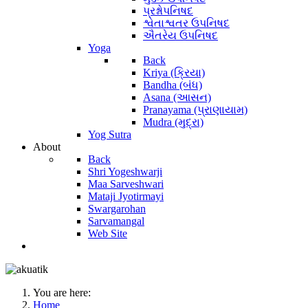
પ્રશ્નોપનિષદ
શ્વેતાશ્વતર ઉપનિષદ
ઐતરેય ઉપનિષદ
Yoga
Back
Kriya (ક્રિયા)
Bandha (બંધ)
Asana (આસન)
Pranayama (પ્રાણાયામ)
Mudra (મુદ્રા)
Yog Sutra
About
Back
Shri Yogeshwarji
Maa Sarveshwari
Mataji Jyotirmayi
Swargarohan
Sarvamangal
Web Site
You are here:
Home