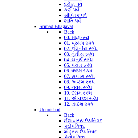
દ્રોણ પર્વ
કર્ણ પર્વ
સૌપ્તિક પર્વ
શાંતિ પર્વ
Srimad Bhagavat
Back
00. માહાત્મ્ય
01. પ્રથમ સ્કંધ
02. દ્વિતીય સ્કંધ
03. તૃતીય સ્કંધ
04. ચતુર્થ સ્કંધ
05. પંચમ સ્કંધ
06. ષષ્ઠમ સ્કંધ
07. સપ્તમ સ્કંધ
08. અષ્ટમ સ્કંધ
09. નવમ સ્કંધ
10. દસમ સ્કંધ
11. એકાદશ સ્કંધ
12. દ્વાદશ સ્કંધ
Upanishad
Back
ઈશાવાસ્ય ઉપનિષદ
કઠોપનિષદ
માંડૂક્ય ઉપનિષદ
કેનોપનિષદ