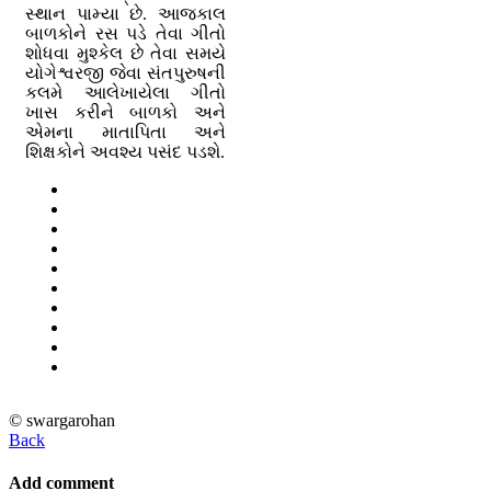
સ્થાન પામ્યા છે. આજકાલ
બાળકોને રસ પડે તેવા ગીતો
શોધવા મુશ્કેલ છે તેવા સમયે
યોગેશ્વરજી જેવા સંતપુરુષની
કલમે આલેખાયેલા ગીતો
ખાસ કરીને બાળકો અને
એમના માતાપિતા અને
શિક્ષકોને અવશ્ય પસંદ પડશે.
© swargarohan
Back
Add comment