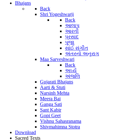
Bhajans
Back
Shri Yogeshwarji
Back
આલાપ
આરતી
પ્રસાદ
પૂજા
સાંઈ સંગીત
અંતરનો અનુરાગ
Maa Sarveshwari
Back
અર્ઘ્ય
અંજલિ
Gujarati Bhajans
Aarti & Stuti
Narsinh Mehta
Meera Bai
Ganga Sati
Sant Kabir
Gopi Geet
Vishnu Sahasranama
Shivmahimna Stotra
Download
Sacred Texts