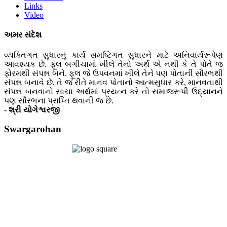
Links
Video
અમર સંદેશ
વ્યક્તિગત સુધારનું કાર્ય સમષ્ટિગત સુધારને માટે અનિવાર્યરૂપેણ
આવશ્યક છે. ફૂલ બગીચામાં ખીલે તેનો અર્થ એ નથી કે તે પોતે જ
ફોરમથી સંપન્ન બને. ફૂલ જે ઉપવનમાં ખીલે તેને પણ પોતાની સૌરભથી
સંપન્ન બનાવે છે. તે જ રીતે માનવ પોતાનો આત્મસુધાર કરે, માનવતાથી
સંપન્ન બનવાનો સાચા અર્થમાં પ્રયત્ન કરે તો સમાજરૂપી ઉદ્યાનને
પણ સૌરભના પ્રાપ્તિ થવાની જ છે.
- શ્રી યોગેશ્વરજી
Swargarohan