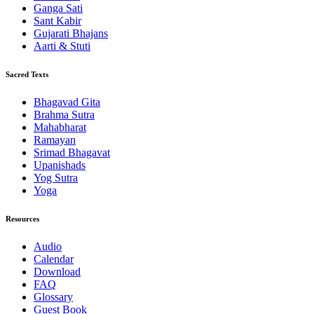
Ganga Sati
Sant Kabir
Gujarati Bhajans
Aarti & Stuti
Sacred Texts
Bhagavad Gita
Brahma Sutra
Mahabharat
Ramayan
Srimad Bhagavat
Upanishads
Yog Sutra
Yoga
Resources
Audio
Calendar
Download
FAQ
Glossary
Guest Book