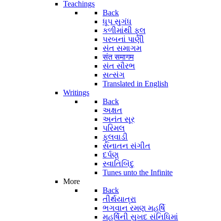
Teachings
Back
ધૂપ સુગંધ
કળીમાંથી ફૂલ
પરબનાં પાણી
સંત સમાગમ
संत समागम
સંત સૌરભ
સત્સંગ
Translated in English
Writings
Back
અક્ષત
અનંત સૂર
પરિમલ
ફૂલવાડી
સનાતન સંગીત
દર્પણ
સ્વાતિબિંદુ
Tunes unto the Infinite
More
Back
તીર્થયાત્રા
ભગવાન રમણ મહર્ષિ
મહર્ષિની સુખદ સંનિધિમાં