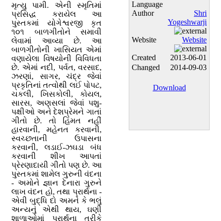
Language
મૃત્યુ પામી. એની સ્મૃતિમાં
Author
Shri
પ્રસિદ્ધ કરાયેલ આ
Yogeshwarji
પુસ્તકમાં યોગેશ્વરજી કૃત
૧૦૧ બાળગીતોને સમાવી
Website
Website
લેવામાં આવ્યા છે. આ
બાળગીતોની ખાસિયત એમાં
Created
2013-06-01
વણાયેલા વિષયોની વિવિધતા
છે. એમાં નદી, પર્વત, વરસાદ,
Changed
2014-09-03
ઝરણાં, સાગર, ચંદ્ર જેવાં
પ્રકૃતિનાં તત્વોથી લઈ પોપટ,
Download
ચકલી, ખિસકોલી, કોયલ,
સારસ, અણસલાં જેવાં પશુ-
પક્ષીઓ અને દેશપ્રેમને ગાતાં
ગીતો છે. તો હિંમત નહીં
હારવાની, મહેનત કરવાની,
સ્વચ્છતાની ઉપાસના
કરવાની, લડાઈ-ઝઘડા બંધ
કરવાની શીખ આપતાં
પ્રેરણાદાયી ગીતો પણ છે. આ
પુસ્તકમાં શામેલ ગુરુની વંદના
- અમોને જ્ઞાન દેનારા ગુરુને
લાખ વંદન હો, તથા પ્રાર્થના -
એવી બુદ્ધિ દો અમને કે ભલું
અન્યનું એથી થાય, ઘણી
શાળાઓમાં પ્રાર્થના તરીકે