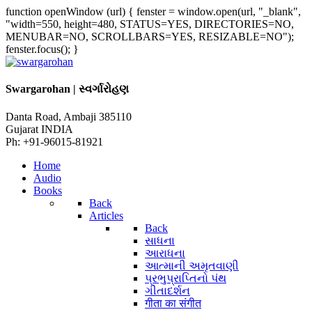
function openWindow (url) { fenster = window.open(url, "_blank",
"width=550, height=480, STATUS=YES, DIRECTORIES=NO,
MENUBAR=NO, SCROLLBARS=YES, RESIZABLE=NO");
fenster.focus(); }
Swargarohan | સ્વર્ગારોહણ
Danta Road, Ambaji 385110
Gujarat INDIA
Ph: +91-96015-81921
Home
Audio
Books
Back
Articles
Back
સાધના
આરાધના
આત્માની અમૃતવાણી
પ્રભુપ્રાપ્તિનો પંથ
ગીતાદર્શન
गीता का संगीत