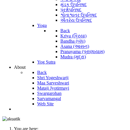
મુંડક ઉપનિષદ
પ્રશ્નોપનિષદ
શ્વેતાશ્વતર ઉપનિષદ
ઐતરેય ઉપનિષદ
Yoga
Back
Kriya (ક્રિયા)
Bandha (બંધ)
Asana (આસન)
Pranayama (પ્રાણાયામ)
Mudra (મુદ્રા)
Yog Sutra
About
Back
Shri Yogeshwarji
Maa Sarveshwari
Mataji Jyotirmayi
Swargarohan
Sarvamangal
Web Site
You are here: