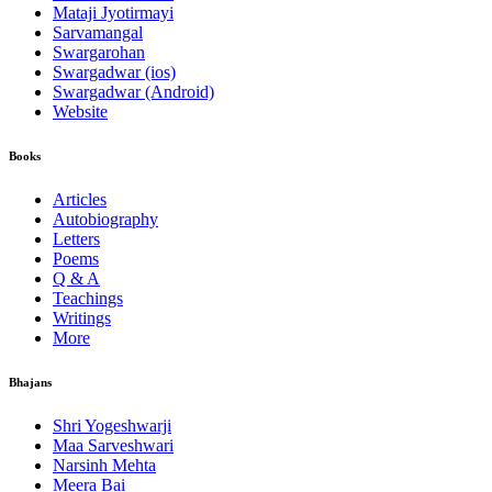
Mataji Jyotirmayi
Sarvamangal
Swargarohan
Swargadwar (ios)
Swargadwar (Android)
Website
Books
Articles
Autobiography
Letters
Poems
Q & A
Teachings
Writings
More
Bhajans
Shri Yogeshwarji
Maa Sarveshwari
Narsinh Mehta
Meera Bai