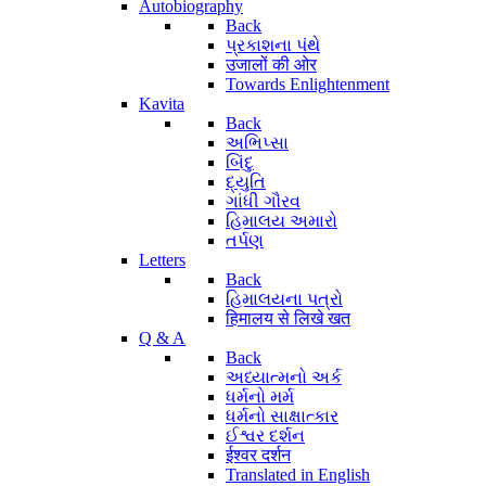
Autobiography
Back
પ્રકાશના પંથે
उजालों की ओर
Towards Enlightenment
Kavita
Back
અભિપ્સા
બિંદુ
દ્યુતિ
ગાંધી ગૌરવ
હિમાલય અમારો
તર્પણ
Letters
Back
હિમાલયના પત્રો
हिमालय से लिखे खत
Q & A
Back
અધ્યાત્મનો અર્ક
ધર્મનો મર્મ
ધર્મનો સાક્ષાત્કાર
ઈશ્વર દર્શન
ईश्वर दर्शन
Translated in English