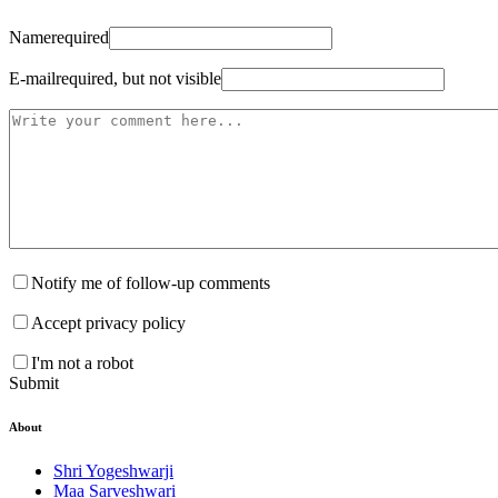
Name
required
E-mail
required, but not visible
Notify me of follow-up comments
Accept privacy policy
I'm not a robot
Submit
About
Shri Yogeshwarji
Maa Sarveshwari