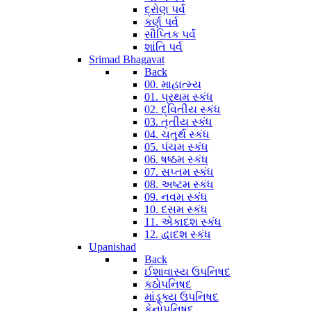
દ્રોણ પર્વ
કર્ણ પર્વ
સૌપ્તિક પર્વ
શાંતિ પર્વ
Srimad Bhagavat
Back
00. માહાત્મ્ય
01. પ્રથમ સ્કંધ
02. દ્વિતીય સ્કંધ
03. તૃતીય સ્કંધ
04. ચતુર્થ સ્કંધ
05. પંચમ સ્કંધ
06. ષષ્ઠમ સ્કંધ
07. સપ્તમ સ્કંધ
08. અષ્ટમ સ્કંધ
09. નવમ સ્કંધ
10. દસમ સ્કંધ
11. એકાદશ સ્કંધ
12. દ્વાદશ સ્કંધ
Upanishad
Back
ઈશાવાસ્ય ઉપનિષદ
કઠોપનિષદ
માંડૂક્ય ઉપનિષદ
કેનોપનિષદ