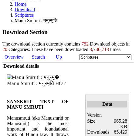
Home
Download
Scriptures
Manu Smruti : मनुस्मृति
Download Section
The download section currently contains
752
Download objects in
20
Categories. These have been downloaded
3,736,713
times.
Overview
Search
Up
Download details
Manu Smruti : मनुस्मृति
HOT
SANSKRIT TEXT OF
Data
MANU SMRUTI
Version
Manusmruti (aka Manusmriti or
Size
965.28
Manusmrti) is the most
KB
important and foundational
Downloads
65,429
work of Hindu law. It throws