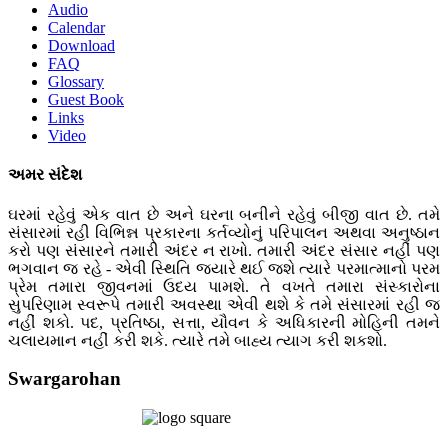
Audio
Calendar
Download
FAQ
Glossary
Guest Book
Links
Video
અમર સંદેશ
ઘરમાં રહેવું એક વાત છે અને ઘરના બનીને રહેવું બીજી વાત છે. તમે
સંસારમાં રહી વિભિન્ન પ્રકારના કર્તવ્યોનું પરિપાલન અથવા અનુષ્ઠાન
કરો પણ સંસારને તમારી અંદર ન રાખો. તમારી અંદર સંસાર નહીં પણ
ભગવાન જ રહે - એવી સ્થિતિ જ્યારે થઈ જશે ત્યારે પરમાત્માનો પરમ
પ્રેમ તમારા જીવનમાં ઉદય પામશે. તે વખતે તમારા સંસ્કારોના
સુપરિણામ સ્વરૂપે તમારી અવસ્થા એવી થશે કે તમે સંસારમાં રહી જ
નહીં શકો. પદ, પ્રતિષ્ઠા, સત્તા, યૌવન કે અધિકારની મોહિની તમને
ચલાયમાન નહીં કરી શકે. ત્યારે તમે બાહ્ય ત્યાગ કરી શકશો.
Swargarohan