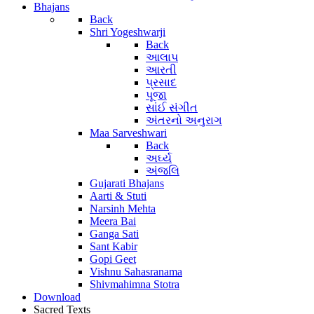
Bhajans
Back
Shri Yogeshwarji
Back
આલાપ
આરતી
પ્રસાદ
પૂજા
સાંઈ સંગીત
અંતરનો અનુરાગ
Maa Sarveshwari
Back
અર્ઘ્ય
અંજલિ
Gujarati Bhajans
Aarti & Stuti
Narsinh Mehta
Meera Bai
Ganga Sati
Sant Kabir
Gopi Geet
Vishnu Sahasranama
Shivmahimna Stotra
Download
Sacred Texts