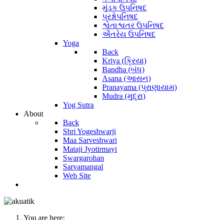
મુંડક ઉપનિષદ
પ્રશ્નોપનિષદ
શ્વેતાશ્વતર ઉપનિષદ
ઐતરેય ઉપનિષદ
Yoga
Back
Kriya (ક્રિયા)
Bandha (બંધ)
Asana (આસન)
Pranayama (પ્રાણાયામ)
Mudra (મુદ્રા)
Yog Sutra
About
Back
Shri Yogeshwarji
Maa Sarveshwari
Mataji Jyotirmayi
Swargarohan
Sarvamangal
Web Site
You are here: