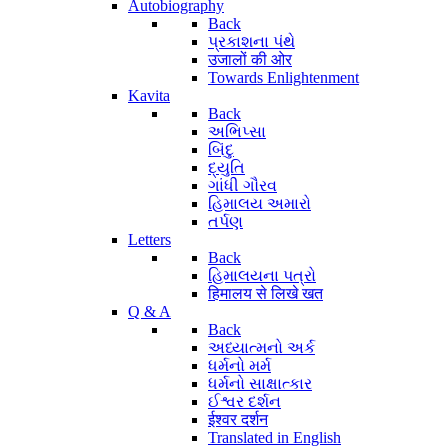
Autobiography
Back
પ્રકાશના પંથે
उजालों की ओर
Towards Enlightenment
Kavita
Back
અભિપ્સા
બિંદુ
દ્યુતિ
ગાંધી ગૌરવ
હિમાલય અમારો
તર્પણ
Letters
Back
હિમાલયના પત્રો
हिमालय से लिखे खत
Q & A
Back
અધ્યાત્મનો અર્ક
ધર્મનો મર્મ
ધર્મનો સાક્ષાત્કાર
ઈશ્વર દર્શન
ईश्वर दर्शन
Translated in English