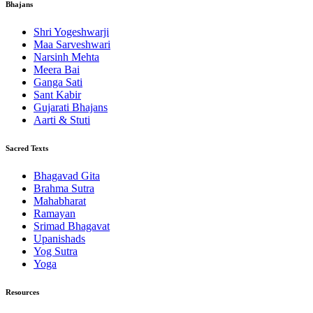
Bhajans
Shri Yogeshwarji
Maa Sarveshwari
Narsinh Mehta
Meera Bai
Ganga Sati
Sant Kabir
Gujarati Bhajans
Aarti & Stuti
Sacred Texts
Bhagavad Gita
Brahma Sutra
Mahabharat
Ramayan
Srimad Bhagavat
Upanishads
Yog Sutra
Yoga
Resources