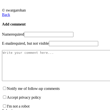
© swargarohan
Back
Add comment
Name
required
E-mail
required, but not visible
Notify me of follow-up comments
Accept privacy policy
I'm not a robot