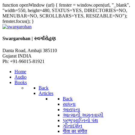
function openWindow (url) { fenster = window.open(url, "_blank",
"width=550, height=480, STATUS=YES, DIRECTORIES=NO,
MENUBAR=NO, SCROLLBARS=YES, RESIZABLE=NO");
fenster.focus(); }
Swargarohan | સ્વર્ગારોહણ
Danta Road, Ambaji 385110
Gujarat INDIA
Ph: +91-96015-81921
Home
Audio
Books
Back
Articles
Back
સાધના
આરાધના
આત્માની અમૃતવાણી
પ્રભુપ્રાપ્તિનો પંથ
ગીતાદર્શન
गीता का संगीत