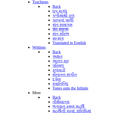
Teachings
Back
ધૂપ સુગંધ
કળીમાંથી ફૂલ
પરબનાં પાણી
સંત સમાગમ
संत समागम
સંત સૌરભ
સત્સંગ
Translated in English
Writings
Back
અક્ષત
અનંત સૂર
પરિમલ
ફૂલવાડી
સનાતન સંગીત
દર્પણ
સ્વાતિબિંદુ
Tunes unto the Infinite
More
Back
તીર્થયાત્રા
ભગવાન રમણ મહર્ષિ
મહર્ષિની સુખદ સંનિધિમાં