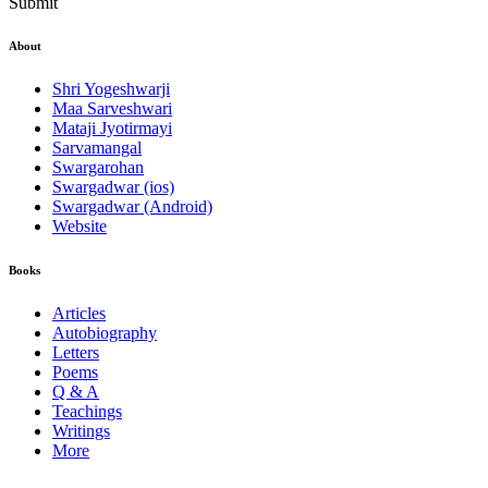
Submit
About
Shri Yogeshwarji
Maa Sarveshwari
Mataji Jyotirmayi
Sarvamangal
Swargarohan
Swargadwar (ios)
Swargadwar (Android)
Website
Books
Articles
Autobiography
Letters
Poems
Q & A
Teachings
Writings
More