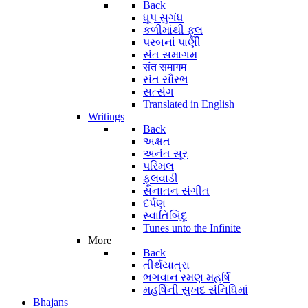
Back
ધૂપ સુગંધ
કળીમાંથી ફૂલ
પરબનાં પાણી
સંત સમાગમ
संत समागम
સંત સૌરભ
સત્સંગ
Translated in English
Writings
Back
અક્ષત
અનંત સૂર
પરિમલ
ફૂલવાડી
સનાતન સંગીત
દર્પણ
સ્વાતિબિંદુ
Tunes unto the Infinite
More
Back
તીર્થયાત્રા
ભગવાન રમણ મહર્ષિ
મહર્ષિની સુખદ સંનિધિમાં
Bhajans