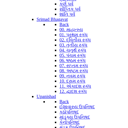
કર્ણ પર્વ
સૌપ્તિક પર્વ
શાંતિ પર્વ
Srimad Bhagavat
Back
00. માહાત્મ્ય
01. પ્રથમ સ્કંધ
02. દ્વિતીય સ્કંધ
03. તૃતીય સ્કંધ
04. ચતુર્થ સ્કંધ
05. પંચમ સ્કંધ
06. ષષ્ઠમ સ્કંધ
07. સપ્તમ સ્કંધ
08. અષ્ટમ સ્કંધ
09. નવમ સ્કંધ
10. દસમ સ્કંધ
11. એકાદશ સ્કંધ
12. દ્વાદશ સ્કંધ
Upanishad
Back
ઈશાવાસ્ય ઉપનિષદ
કઠોપનિષદ
માંડૂક્ય ઉપનિષદ
કેનોપનિષદ
મુંડક ઉપનિષદ