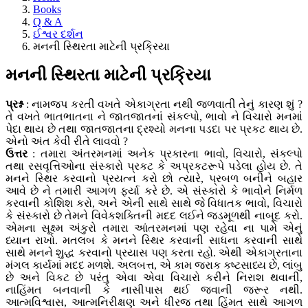
Books
Q & A
ઈશ્વર દર્શન
મનની સ્થિરતા માટેની પ્રક્રિયા
મનની સ્થિરતા માટેની પ્રક્રિયા
પ્રશ્ન
: નામજપ કરતી વખતે એકાગ્રતા નથી જળવાતી તેનું કારણ શું ?
તે વખતે ભાતભાતના ને જાતજાતનાં સંકલ્પો, ભાવો ને વિચારો મનમાં
પેદા થાય છે તથા જાતજાતના દ્રશ્યો મનના પડદા પર પ્રકટ થાય છે.
એનો અંત કેવી રીતે લાવવો ?
ઉત્તર
: તમારા અંતરમનમાં અનેક પ્રકારના ભાવો, વિચારો, સંકલ્પો
તથા રસવૃત્તિઓના સંસ્કારો પ્રકટ કે અપ્રકટરૂપે પડેલા હોય છે. તે
મનને સ્થિર કરવાનો પ્રયત્ન કરો છો ત્યારે, પ્રબળ બનીને બહાર
આવે છે ને તમારી આગળ ફર્યા કરે છે. એ સંસ્કારો કે ભાવોને નિર્મળ
કરવાની કોશિશ કરો, અને એની સાથે સાથે જે વિધાતક ભાવો, વિચારો
કે સંસ્કારો છે તેમને વિવેકશક્તિની મદદ લઈને જડમૂળથી નાબૂદ કરો.
એમના સૂક્ષ્મ અંકુરો તમારા આંતરમનમાં પણ રહેવા ના પામે એનું
ધ્યાન રાખો. મતલબ કે મનને સ્થિર કરવાની સાધના કરવાની સાથે
સાથે મનને શુદ્ધ કરવાનો પ્રયાસ પણ કરતા રહો. એથી એકાગ્રતાના
મંગલ કાર્યમાં મદદ મળશે. અલબત્ત, એ કામ જરાક કષ્ટસાધ્ય છે, લાંબુ
છે અને વિકટ છે પરંતુ એવા એવા વિચારો કરીને નિરાશ થવાની,
નાહિંમત બનવાની કે નાસીપાસ થઈ જવાની જરૂર નથી.
આત્મવિશ્વાસ, આત્મનિરીક્ષણ અને ધીરજ તથા હિંમત સાથે આગળ