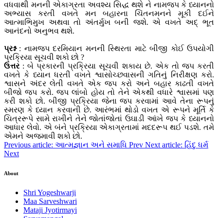
વધવાથી મનની એકાગ્રતા અવશ્ય સિદ્ધ થશે ને નામજપ કે ધ્યાનનો
અભ્યાસ કરતી વખતે મન બહારના ચિંતનમનને મૂકી દઈને
આત્માભિમુખ અથવા તો અંતર્મુખ બની જશે. એ વખતે અદ્ ભૂત
આનંદનો અનુભવ થશે.
પ્રશ્ન
: નામજપ દરમિયાન મનની સ્થિરતા માટે બીજી કોઈ ઉપયોગી
પ્રક્રિયા સૂચવી શકો છો ?
ઉત્તર
: બે પ્રકારની પ્રક્રિયા સૂચવી શકાય છે. એક તો જપ કરતી
વખતે કે ધ્યાન ધરતી વખતે શ્વાસોચ્છવાસની ગતિનું નિરીક્ષણ કરો.
શ્વાસને અંદર લેતી વખતે એક જપ કરો અને બહાર કાઢતી વખતે
બીજો જપ કરો. જપ લાંબો હોય તો તેને એકથી વધારે શ્વાસમાં પણ
કરી શકો છો. બીજી પ્રક્રિયા જેના જપ કરવામાં આવે તેના રૂપનું
સ્મરણ કે ધ્યાન કરવાની છે. આરંભમાં થોડો વખત એ રૂપને મૂર્તિ કે
ચિત્રરૂપે સામે રાખીને તેને જોતાંજોતાં ઉઘાડી આંખે જપ કે ધ્યાનનો
આધાર લેવો. એ બંને પ્રક્રિયા એકાગ્રતામાં મદદરૂપ થઈ પડશે. તમે
એમને અજમાવી શકો છો.
Previous article: આત્મજ્ઞાન અને સમાધિ
Prev
Next article: હિંદુ ધર્મ
Next
About
Shri Yogeshwarji
Maa Sarveshwari
Mataji Jyotirmayi