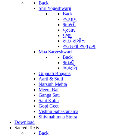
Back
Shri Yogeshwarji
Back
આલાપ
આરતી
પ્રસાદ
પૂજા
સાંઈ સંગીત
અંતરનો અનુરાગ
Maa Sarveshwari
Back
અર્ઘ્ય
અંજલિ
Gujarati Bhajans
Aarti & Stuti
Narsinh Mehta
Meera Bai
Ganga Sati
Sant Kabir
Gopi Geet
Vishnu Sahasranama
Shivmahimna Stotra
Download
Sacred Texts
Back