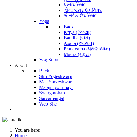
પ્રશ્નોપનિષદ
શ્વેતાશ્વતર ઉપનિષદ
ઐતરેય ઉપનિષદ
Yoga
Back
Kriya (ક્રિયા)
Bandha (બંધ)
Asana (આસન)
Pranayama (પ્રાણાયામ)
Mudra (મુદ્રા)
Yog Sutra
About
Back
Shri Yogeshwarji
Maa Sarveshwari
Mataji Jyotirmayi
Swargarohan
Sarvamangal
Web Site
You are here:
Home