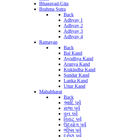
Bhagavad-Gita
Brahma Sutra
Back
Adhyay 1
Adhyay 2
Adhyay 3
Adhyay 4
Ramayan
Back
Bal Kand
Ayodhya Kand
Aranya Kand
Kiskindha Kand
Sundar Kand
Lanka Kand
Uttar Kand
Mahabharat
Back
આદિ પર્વ
સભા પર્વ
વન પર્વ
વિરાટ પર્વ
ઉદ્યોગ પર્વ
ભીષ્મ પર્વ
દ્રોણ પર્વ