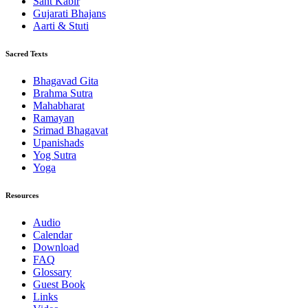
Sant Kabir
Gujarati Bhajans
Aarti & Stuti
Sacred Texts
Bhagavad Gita
Brahma Sutra
Mahabharat
Ramayan
Srimad Bhagavat
Upanishads
Yog Sutra
Yoga
Resources
Audio
Calendar
Download
FAQ
Glossary
Guest Book
Links