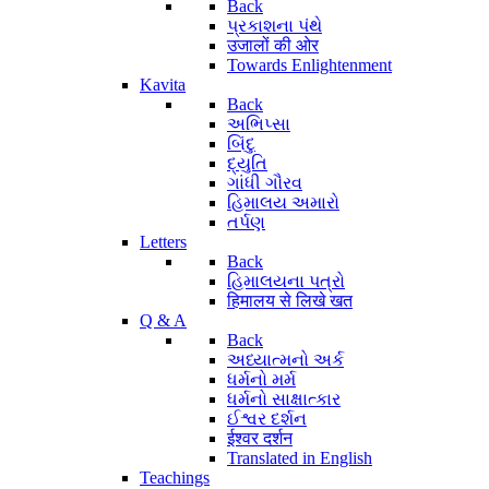
Back
પ્રકાશના પંથે
उजालों की ओर
Towards Enlightenment
Kavita
Back
અભિપ્સા
બિંદુ
દ્યુતિ
ગાંધી ગૌરવ
હિમાલય અમારો
તર્પણ
Letters
Back
હિમાલયના પત્રો
हिमालय से लिखे खत
Q & A
Back
અધ્યાત્મનો અર્ક
ધર્મનો મર્મ
ધર્મનો સાક્ષાત્કાર
ઈશ્વર દર્શન
ईश्वर दर्शन
Translated in English
Teachings