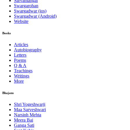
Sarvamangal
Swargarohan
Swargadwar (ios)
Swargadwar (Android)
Website
Books
Articles
Autobiography
Letters
Poems
Q & A
Teachings
Writings
More
Bhajans
Shri Yogeshwarji
Maa Sarveshwari
Narsinh Mehta
Meera Bai
Ganga Sati