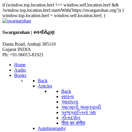
if (window.top.location.href !== window.self.location.href &&
!window.top.location.href.startsWith('https://swargarohan.org/')) {
window.top.location.href = window.self.location.href; }
Swargarohan | સ્વર્ગારોહણ
Danta Road, Ambaji 385110
Gujarat INDIA
Ph: +91-96015-81921
Home
Audio
Books
Back
Articles
Back
સાધના
આરાધના
આત્માની અમૃતવાણી
પ્રભુપ્રાપ્તિનો પંથ
ગીતાદર્શન
गीता का संगीत
Autobiography