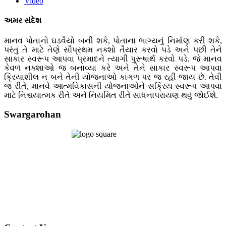
Video
અમર સંદેશ
માનવ પોતાનો ઘડવૈયો બની શકે, પોતાના ભાગ્યનું નિર્માણ કરી શકે,
પરંતુ તે માટે તેણે સૌપ્રથમ નક્શો તૈયાર કરવો પડે અને પછી તેને
સાકાર સ્વરૂપ આપવા પ્રમાદને ત્યાગી પુરૂષાર્થ કરવો પડે. જે માનવ
કેવળ નક્શાઓ જ બનાવ્યા કરે અને તેને સાકાર સ્વરૂપ આપવા
ક્રિયાશીલ ન બને તેની યોજનાઓ કાગળ પર જ રહી જાય છે. તેવી
જ રીતે, માનવે આત્મવિકાસની યોજનાઓને સક્રિય સ્વરૂપ આપવા
માટે નિશ્ચયાત્મક રીતે અને નિયમિત રીતે સાધનાપરાયણ થવું જોઈશે.
Swargarohan