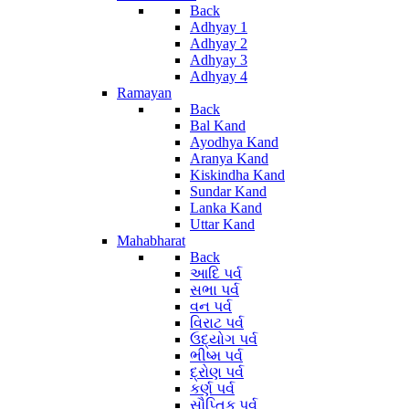
Back
Adhyay 1
Adhyay 2
Adhyay 3
Adhyay 4
Ramayan
Back
Bal Kand
Ayodhya Kand
Aranya Kand
Kiskindha Kand
Sundar Kand
Lanka Kand
Uttar Kand
Mahabharat
Back
આદિ પર્વ
સભા પર્વ
વન પર્વ
વિરાટ પર્વ
ઉદ્યોગ પર્વ
ભીષ્મ પર્વ
દ્રોણ પર્વ
કર્ણ પર્વ
સૌપ્તિક પર્વ