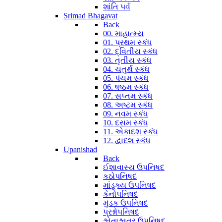
શાંતિ પર્વ
Srimad Bhagavat
Back
00. માહાત્મ્ય
01. પ્રથમ સ્કંધ
02. દ્વિતીય સ્કંધ
03. તૃતીય સ્કંધ
04. ચતુર્થ સ્કંધ
05. પંચમ સ્કંધ
06. ષષ્ઠમ સ્કંધ
07. સપ્તમ સ્કંધ
08. અષ્ટમ સ્કંધ
09. નવમ સ્કંધ
10. દસમ સ્કંધ
11. એકાદશ સ્કંધ
12. દ્વાદશ સ્કંધ
Upanishad
Back
ઈશાવાસ્ય ઉપનિષદ
કઠોપનિષદ
માંડૂક્ય ઉપનિષદ
કેનોપનિષદ
મુંડક ઉપનિષદ
પ્રશ્નોપનિષદ
શ્વેતાશ્વતર ઉપનિષદ