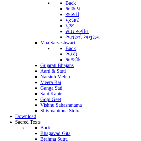
Back
આલાપ
આરતી
પ્રસાદ
પૂજા
સાંઈ સંગીત
અંતરનો અનુરાગ
Maa Sarveshwari
Back
અર્ઘ્ય
અંજલિ
Gujarati Bhajans
Aarti & Stuti
Narsinh Mehta
Meera Bai
Ganga Sati
Sant Kabir
Gopi Geet
Vishnu Sahasranama
Shivmahimna Stotra
Download
Sacred Texts
Back
Bhagavad-Gita
Brahma Sutra