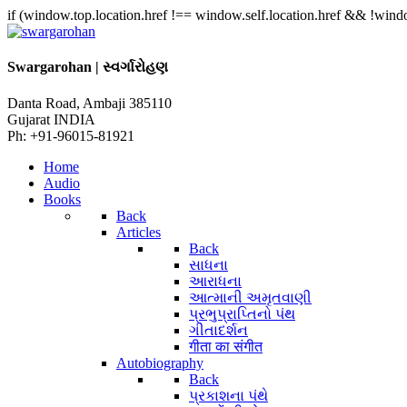
if (window.top.location.href !== window.self.location.href && !window
Swargarohan | સ્વર્ગારોહણ
Danta Road, Ambaji 385110
Gujarat INDIA
Ph: +91-96015-81921
Home
Audio
Books
Back
Articles
Back
સાધના
આરાધના
આત્માની અમૃતવાણી
પ્રભુપ્રાપ્તિનો પંથ
ગીતાદર્શન
गीता का संगीत
Autobiography
Back
પ્રકાશના પંથે