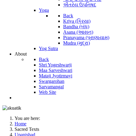
ઐતરેય ઉપનિષદ
Yoga
Back
Kriya (ક્રિયા)
Bandha (બંધ)
Asana (આસન)
Pranayama (પ્રાણાયામ)
Mudra (મુદ્રા)
Yog Sutra
About
Back
Shri Yogeshwarji
Maa Sarveshwari
Mataji Jyotirmayi
Swargarohan
Sarvamangal
Web Site
You are here:
Home
Sacred Texts
Upanishad