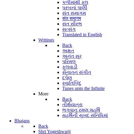
કળીમાંથી ફૂલ
પરબનાં પાણી
સંત સમાગમ
संत समागम
સંત સૌરભ
સત્સંગ
Translated in English
Writings
Back
અક્ષત
અનંત સૂર
પરિમલ
ફૂલવાડી
સનાતન સંગીત
દર્પણ
સ્વાતિબિંદુ
Tunes unto the Infinite
More
Back
તીર્થયાત્રા
ભગવાન રમણ મહર્ષિ
મહર્ષિની સુખદ સંનિધિમાં
Bhajans
Back
Shri Yogeshwarji