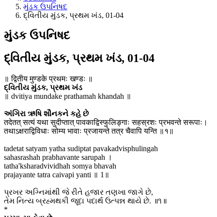
મુંડક ઉપનિષદ
દ્વિતીય મુંડક, પ્રથમ ખંડ, 01-04
મુંડક ઉપનિષદ
દ્વિતીય મુંડક, પ્રથમ ખંડ, 01-04
॥ द्वितीय मुण्डके प्रथमः खण्डः ॥
દ્વિતીય મુંડક, પ્રથમ ખંડ
॥ dvitiya mundake prathamah khandah ॥
અંગિરા ઋષિ શૌનકને કહે છે
तदेतत् सत्यं यथा सुदीप्तात् पावकाद्विस्फुलिङ्गाः सहस्रशः प्रभवन्ते सरूपाः।
तथाऽक्षराद्विविधाः सोम्य भावाः प्रजायन्ते तत्र चैवापि यन्ति ॥१॥
tadetat satyam yatha sudiptat pavakadvisphulingah
sahasrashah prabhavante sarupah ।
tatha'ksharadvividhah somya bhavah
prajayante tatra caivapi yanti ॥ 1॥
પ્રખર અગ્નિમાંથી જે રીતે હજાર તણખા જાગે છે,
તેમ નિત્ય બ્રહ્મથકી જૂદા પદાર્થ ઉત્પન્ન થાયે છે. ॥૧॥
*