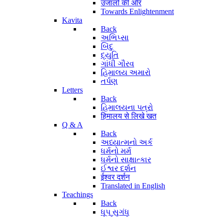
उजालों की ओर
Towards Enlightenment
Kavita
Back
અભિપ્સા
બિંદુ
દ્યુતિ
ગાંધી ગૌરવ
હિમાલય અમારો
તર્પણ
Letters
Back
હિમાલયના પત્રો
हिमालय से लिखे खत
Q & A
Back
અધ્યાત્મનો અર્ક
ધર્મનો મર્મ
ધર્મનો સાક્ષાત્કાર
ઈશ્વર દર્શન
ईश्वर दर्शन
Translated in English
Teachings
Back
ધૂપ સુગંધ