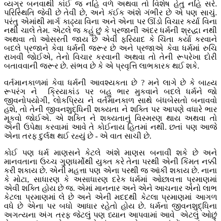
વ્યગ્ર બનવાથી કાંઈ જ નહિ વળે અથવા તો વિશેષ હેતુ નહિ સરે.
પરિસ્થિતિ જેવી છે તેવી છે, અને કંઈક અંશે ગંભીર છે એ પણ સાચું.
પરંતુ એમાંથી માર્ગ કાઢ્યા વિના અને એના પર ઊંડો વિચાર કર્યા વિના
નથી ચાલે તેમ. એટલે જ કહું છું કે પ્રજાની અંદર ધર્મની શ્રદ્ધા નથી
અથવા તો ઓસરતી જાય છે એવી ફરિયાદ કે ચિંતા કર્યા કરવાને
બદલે પ્રજાને કેવા ધર્મની જરૂર છે અને પ્રજાએ કેવા ધર્મમાં રુચિ
રાખવી જોઈએ, તેનો વિચાર કરવાની અથવા તો તેની રૂપરેખા દોરી
બતાવવાની જરૂર છે. સંભવ છે કે એ પ્રવૃત્તિ લાભકારક થઈ શકે.
વર્તમાનકાળમાં કેવા ધર્મની આવશ્યકતા છે ? મને લાગે છે કે બાહ્ય
રૂપરંગ ને ક્રિયાકાંડ પર બહુ ભાર મુકવાને બદલે ધર્મને જો
જીવનોપયોગી, લોકપ્રિય ને વર્તમાનકાળ સાથે બંધબેસતો બનાવવો
હશે, તો તેની જીવનશુદ્ધિની શક્યતા ને શક્તિ પર આપણે વધારે ભાર
મૂકવો જોઈએ. એ શક્તિ ને શક્યતાનું વિસ્મરણ થાય અથવા તો
એની ઉપેક્ષા કરવામાં આવે તે કોઈનાય હિતમાં નથી. છતાં પણ આજે
એના તરફ દુર્લક્ષ થઈ રહ્યું છે - એ વાત સાચી છે.
કોઈ પણ ધર્મ માણસને કેટલે અંશે માણસ બનાવી શકે છે અને
માનવતાના ઉચ્ચ ગુણધર્મોથી યુક્ત કરે તેના પરથી એની કિંમત નક્કી
કરી શકાય છે. એની મહત્તા પણ એના પરથી જ આંકી શકાય છે. નાના
કે મોટા, સાધારણ કે અસાધારણ દરેક ધર્મમાં ઓછાવત્તા પ્રમાણમાં
એવી શક્તિ હોય છે જ. એમાં માનનાર અને એને આચનાર એનો લાભ
કેટલા પ્રમાણમાં લે છે અને એની મદદથી કેટલા પ્રમાણમાં આગળ
વધે છે એના પર બધો આધાર રહેતો હોય છે. ધર્મના જીવનશુદ્ધિના
અગત્યના અંગ તરફ જેટલું પણ ધ્યાન આપવામાં આવે એટલું ઓછું