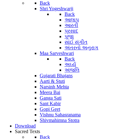
Back
Shri Yogeshwarji
Back
આલાપ
આરતી
પ્રસાદ
પૂજા
સાંઈ સંગીત
અંતરનો અનુરાગ
Maa Sarveshwari
Back
અર્ઘ્ય
અંજલિ
Gujarati Bhajans
Aarti & Stuti
Narsinh Mehta
Meera Bai
Ganga Sati
Sant Kabir
Gopi Geet
Vishnu Sahasranama
Shivmahimna Stotra
Download
Sacred Texts
Back