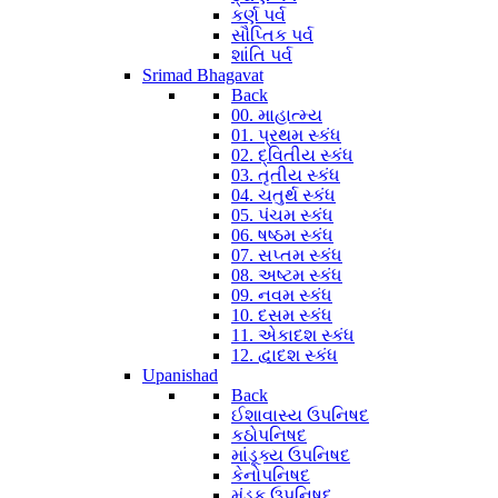
કર્ણ પર્વ
સૌપ્તિક પર્વ
શાંતિ પર્વ
Srimad Bhagavat
Back
00. માહાત્મ્ય
01. પ્રથમ સ્કંધ
02. દ્વિતીય સ્કંધ
03. તૃતીય સ્કંધ
04. ચતુર્થ સ્કંધ
05. પંચમ સ્કંધ
06. ષષ્ઠમ સ્કંધ
07. સપ્તમ સ્કંધ
08. અષ્ટમ સ્કંધ
09. નવમ સ્કંધ
10. દસમ સ્કંધ
11. એકાદશ સ્કંધ
12. દ્વાદશ સ્કંધ
Upanishad
Back
ઈશાવાસ્ય ઉપનિષદ
કઠોપનિષદ
માંડૂક્ય ઉપનિષદ
કેનોપનિષદ
મુંડક ઉપનિષદ