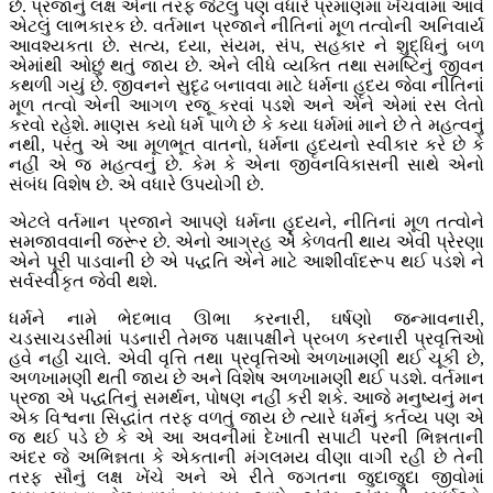
છે. પ્રજાનું લક્ષ એના તરફ જેટલું પણ વધારે પ્રમાણમાં ખેંચવામાં આવે
એટલું લાભકારક છે. વર્તમાન પ્રજાને નીતિનાં મૂળ તત્વોની અનિવાર્ય
આવશ્યકતા છે. સત્ય, દયા, સંયમ, સંપ, સહકાર ને શુદ્ધિનું બળ
એમાંથી ઓછું થતું જાય છે. એને લીધે વ્યક્તિ તથા સમષ્ટિનું જીવન
કથળી ગયું છે. જીવનને સુદૃઢ બનાવવા માટે ધર્મના હૃદય જેવા નીતિનાં
મૂળ તત્વો એની આગળ રજૂ કરવાં પડશે અને એને એમાં રસ લેતો
કરવો રહેશે. માણસ કયો ધર્મ પાળે છે કે કયા ધર્મમાં માને છે તે મહત્વનું
નથી, પરંતુ એ આ મૂળભૂત વાતનો, ધર્મના હૃદયનો સ્વીકાર કરે છે કે
નહીં એ જ મહત્વનું છે. કેમ કે એના જીવનવિકાસની સાથે એનો
સંબંધ વિશેષ છે. એ વધારે ઉપયોગી છે.
એટલે વર્તમાન પ્રજાને આપણે ધર્મના હૃદયને, નીતિનાં મૂળ તત્વોને
સમજાવવાની જરૂર છે. એનો આગ્રહ એ કેળવતી થાય એવી પ્રેરણા
એને પૂરી પાડવાની છે એ પદ્ધતિ એને માટે આશીર્વાદરૂપ થઈ પડશે ને
સર્વસ્વીકૃત જેવી થશે.
ધર્મને નામે ભેદભાવ ઊભા કરનારી, ઘર્ષણો જન્માવનારી,
ચડસાચડસીમાં પડનારી તેમજ પક્ષાપક્ષીને પ્રબળ કરનારી પ્રવૃત્તિઓ
હવે નહી ચાલે. એવી વૃત્તિ તથા પ્રવૃત્તિઓ અળખામણી થઈ ચૂકી છે,
અળખામણી થતી જાય છે અને વિશેષ અળખામણી થઈ પડશે. વર્તમાન
પ્રજા એ પદ્ધતિનું સમર્થન, પોષણ નહીં કરી શકે. આજે મનુષ્યનું મન
એક વિશ્વના સિદ્ધાંત તરફ વળતું જાય છે ત્યારે ધર્મનું કર્તવ્ય પણ એ
જ થઈ પડે છે કે એ આ અવનીમાં દેખાતી સપાટી પરની ભિન્નતાની
અંદર જે અભિન્નતા કે એકતાની મંગલમય વીણા વાગી રહી છે તેની
તરફ સૌનું લક્ષ ખેંચે અને એ રીતે જગતના જુદાજુદા જીવોમાં