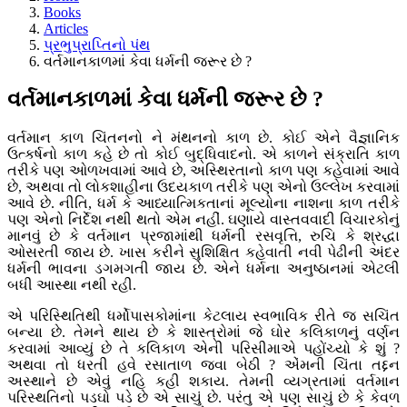
Books
Articles
પ્રભુપ્રાપ્તિનો પંથ
વર્તમાનકાળમાં કેવા ધર્મની જરૂર છે ?
વર્તમાનકાળમાં કેવા ધર્મની જરૂર છે ?
વર્તમાન કાળ ચિંતનનો ને મંથનનો કાળ છે. કોઈ એને વૈજ્ઞાનિક
ઉત્કર્ષનો કાળ કહે છે તો કોઈ બુદ્ધિવાદનો. એ કાળને સંક્રાતિ કાળ
તરીકે પણ ઓળખવામાં આવે છે, અસ્થિરતાનો કાળ પણ કહેવામાં આવે
છે, અથવા તો લોકશાહીના ઉદયકાળ તરીકે પણ એનો ઉલ્લેખ કરવામાં
આવે છે. નીતિ, ધર્મ કે આધ્યાત્મિકતાનાં મૂલ્યોના નાશના કાળ તરીકે
પણ એનો નિર્દેશ નથી થતો એમ નહીં. ઘણાયે વાસ્તવવાદી વિચારકોનું
માનવું છે કે વર્તમાન પ્રજામાંથી ધર્મની રસવૃત્તિ, રુચિ કે શ્રદ્ધા
ઓસરતી જાય છે. ખાસ કરીને સુશિક્ષિત કહેવાતી નવી પેઢીની અંદર
ધર્મની ભાવના ડગમગતી જાય છે. એને ધર્મના અનુષ્ઠાનમાં એટલી
બધી આસ્થા નથી રહી.
એ પરિસ્થિતિથી ધર્મોપાસકોમાંના કેટલાય સ્વભાવિક રીતે જ સચિંત
બન્યા છે. તેમને થાય છે કે શાસ્ત્રોમાં જે ઘોર કલિકાળનું વર્ણન
કરવામાં આવ્યું છે તે કલિકાળ એની પરિસીમાએ પહોંચ્યો કે શું ?
અથવા તો ધરતી હવે રસાતાળ જવા બેઠી ? એંમની ચિંતા તદ્દન
અસ્થાને છે એવું નહિ કહી શકાય. તેમની વ્યગ્રતામાં વર્તમાન
પરિસ્થતિનો પડઘો પડે છે એ સાચું છે. પરંતુ એ પણ સાચું છે કે કેવળ