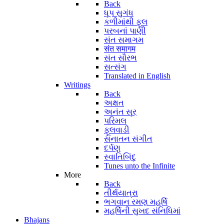
Back
ધૂપ સુગંધ
કળીમાંથી ફૂલ
પરબનાં પાણી
સંત સમાગમ
संत समागम
સંત સૌરભ
સત્સંગ
Translated in English
Writings
Back
અક્ષત
અનંત સૂર
પરિમલ
ફૂલવાડી
સનાતન સંગીત
દર્પણ
સ્વાતિબિંદુ
Tunes unto the Infinite
More
Back
તીર્થયાત્રા
ભગવાન રમણ મહર્ષિ
મહર્ષિની સુખદ સંનિધિમાં
Bhajans