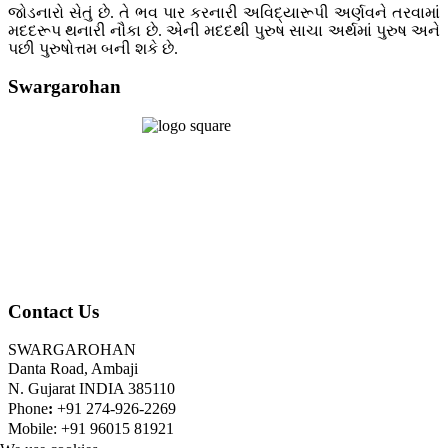
જોડનારો સેતું છે. તે ભવ પાર કરનારી અવિદ્યારૂપી અર્ણવને તરવામાં
મદદરૂપ થનારી નૌકા છે. એની મદદથી પુરુષ સાચા અર્થમાં પુરુષ અને
પછી પુરુષોત્તમ બની શકે છે.
Swargarohan
Contact Us
SWARGAROHAN
Danta Road, Ambaji
N. Gujarat INDIA 385110
Phone
:
+91 274-926-2269
Mobile: +91 96015 81921