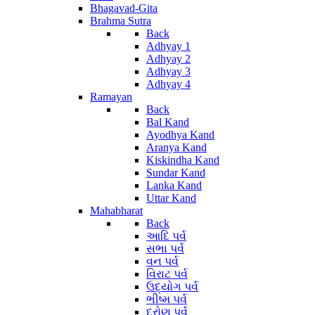
Bhagavad-Gita
Brahma Sutra
Back
Adhyay 1
Adhyay 2
Adhyay 3
Adhyay 4
Ramayan
Back
Bal Kand
Ayodhya Kand
Aranya Kand
Kiskindha Kand
Sundar Kand
Lanka Kand
Uttar Kand
Mahabharat
Back
આદિ પર્વ
સભા પર્વ
વન પર્વ
વિરાટ પર્વ
ઉદ્યોગ પર્વ
ભીષ્મ પર્વ
દ્રોણ પર્વ