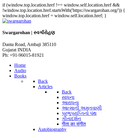
if (window.top.location.href !== window.self.location.href &&
!window.top.location.href.startsWith('https://swargarohan.org/')) {
window.top.location.href = window.self.location.href; }
Swargarohan | સ્વર્ગારોહણ
Danta Road, Ambaji 385110
Gujarat INDIA
Ph: +91-96015-81921
Home
Audio
Books
Back
Articles
Back
સાધના
આરાધના
આત્માની અમૃતવાણી
પ્રભુપ્રાપ્તિનો પંથ
ગીતાદર્શન
गीता का संगीत
Autobiography