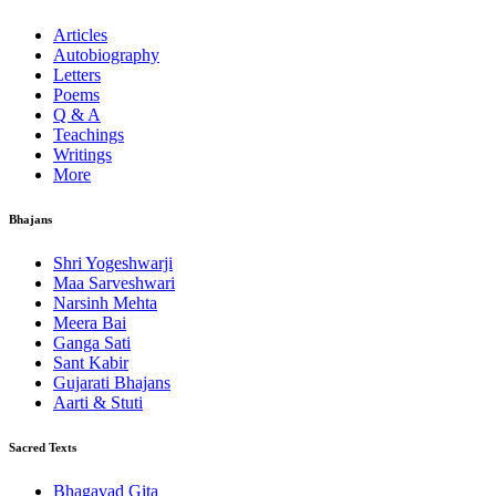
Articles
Autobiography
Letters
Poems
Q & A
Teachings
Writings
More
Bhajans
Shri Yogeshwarji
Maa Sarveshwari
Narsinh Mehta
Meera Bai
Ganga Sati
Sant Kabir
Gujarati Bhajans
Aarti & Stuti
Sacred Texts
Bhagavad Gita