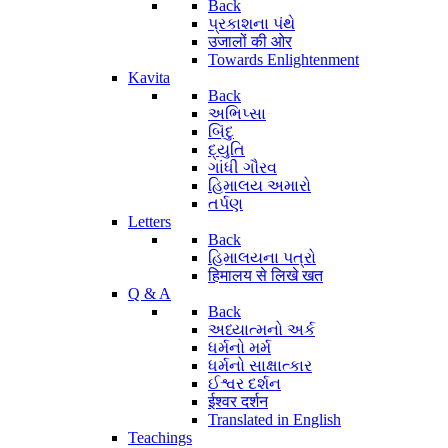
Back
પ્રકાશના પંથે
उजालों की ओर
Towards Enlightenment
Kavita
Back
અભિપ્સા
બિંદુ
દ્યુતિ
ગાંધી ગૌરવ
હિમાલય અમારો
તર્પણ
Letters
Back
હિમાલયના પત્રો
हिमालय से लिखे खत
Q & A
Back
અધ્યાત્મનો અર્ક
ધર્મનો મર્મ
ધર્મનો સાક્ષાત્કાર
ઈશ્વર દર્શન
ईश्वर दर्शन
Translated in English
Teachings