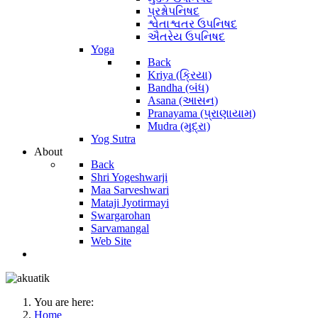
પ્રશ્નોપનિષદ
શ્વેતાશ્વતર ઉપનિષદ
ઐતરેય ઉપનિષદ
Yoga
Back
Kriya (ક્રિયા)
Bandha (બંધ)
Asana (આસન)
Pranayama (પ્રાણાયામ)
Mudra (મુદ્રા)
Yog Sutra
About
Back
Shri Yogeshwarji
Maa Sarveshwari
Mataji Jyotirmayi
Swargarohan
Sarvamangal
Web Site
You are here:
Home