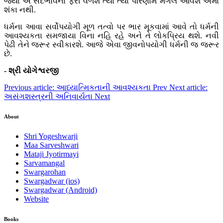
જ્યાં એ સદભાવના ફરી વળશે ત્યાં ત્યાં પરિણામ મંગલ આવશે એમાં
શંકા નથી.
ધર્મના આવા સર્વોપયોગી મૂળ તત્વો પર ભાર મૂકવામાં આવે તો ધર્મની
આવશ્યકતા સમજાયા વિના નહિ રહે અને તે લોકપ્રિય થશે. નવી
પેઢી તેને જરૂર સ્વીકારશે. આજે એવા જીવનોપયોગી ધર્મની જ જરૂર
છે.
- શ્રી યોગેશ્વરજી
Previous article: આધ્યાત્મિકતાની આવશ્યકતા
Prev
Next article:
અસંગશસ્ત્રની અનિવાર્યતા
Next
About
Shri Yogeshwarji
Maa Sarveshwari
Mataji Jyotirmayi
Sarvamangal
Swargarohan
Swargadwar (ios)
Swargadwar (Android)
Website
Books