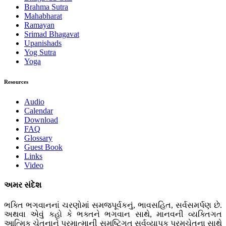
Brahma Sutra
Mahabharat
Ramayan
Srimad Bhagavat
Upanishads
Yog Sutra
Yoga
Resources
Audio
Calendar
Download
FAQ
Glossary
Guest Book
Links
Video
અમર સંદેશ
ભક્તિ ભગવાનનાં ચરણોમાં સમજપૂર્વકનું, ભાવસહિત, સર્વસમર્પણ છે.
અથવા એવું કહો કે ભક્તને ભગવાન સાથે, માનવની વ્યક્તિગત
આત્મિક ચેતનાને પરમાત્માની સમષ્ટિગત સર્વવ્યાપક પરમચેતના સાથે