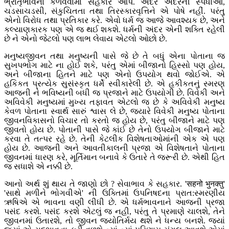
ભ્રાતૃભાવના કેળવવામાં સહકાર આપે. અંદર અંદરની સ્પર્ધાઓ,
ચડસાચડસી, સંકુચિતતા તથા તિરસ્કારવૃત્તિને એ પોષે નહીં. પરંતુ
એનો વિરોધ તથા પ્રતિકાર કરે. એવો ધર્મ જ આજે આવશ્યક છે, અને
કલ્યાણકારક પણ એ જ થઈ શકશે. ધર્મની અંદર એની શક્તિ રહેલી
છે ને એનો જેટલો પણ લાભ લેવાય એટલો ઓછો છે.
મનુષ્યજીવન તથા મનુષ્યની પાસે જે છે તે બધું એના પોતાના જ
સુખપભોગ માટે ના હોઈ શકે, પરંતુ એમાં બીજાનો હિસ્સો પણ હોય,
અને બીજાના હિતને માટે પણ એનો ઉપયોગ થવો જોઈએ. એ
હકિકત પ્રત્યેક સુસંસ્કૃત ધર્મે સ્વીકારેલી છે. એ હકીકતનું સ્મરણ
આજની ને ભવિષ્યની બધી જ પ્રજાને માટે ઉપયોગી છે. વિવેકી અને
અવિવેકી મનુષ્યમાં મુખ્ય તફાવત એટલો જ છે કે અવિવેકી મનુષ્ય
કેવળ પોતાના સ્વાર્થ સારું શ્વાસ લે છે, જ્યારે વિવેકી મનુષ્ય પોતાના
જીવનવિકાસનો વિચાર તો કરતો જ હોય છે, પરંતુ બીજાને માટે પણ
જીવતો હોય છે. પોતાની પાસે જે કાંઈ છે તેનો ઉપયોગ બીજાને માટે
કરવા તે તત્પર રહે છે. તેની કેટલીક વિશેષતાઓમાંની એક એ પણ
હોય છે. આજની અને આવતીકાલની પ્રજા એ વિશેષતાને પોતાના
જીવનમાં ધારણ કરે, મૂર્તિમાન બનાવે કે ઉતારે તે જરૂરી છે. એથી હિત
જ સધાશે એ નક્કી છે.
આનો અર્થ શું થાય તે જાણો છો ? સેવાભાવ કે સહકાર. 'सहनो भुनक्तु'
'સાથે મળીને ભોગવીએ' ની ઉક્તિમાં ઉપનિષદના પ્રાત:સ્મરણીય
ઋષિએ એ ભાવના વણી લીધી છે. એ ધર્મભાવનાને આજની પ્રજા
પસંદ કરશે. પસંદ કરશે એટલું જ નહી, પરંતુ તે પ્રમાણે ચાલશે, તેને
જીવનમાં ઉતારશે, તો જીવન જ્યોતિર્મય થશે ને ધન્ય બનશે. જ્યાં