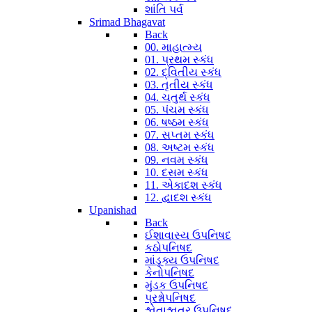
શાંતિ પર્વ
Srimad Bhagavat
Back
00. માહાત્મ્ય
01. પ્રથમ સ્કંધ
02. દ્વિતીય સ્કંધ
03. તૃતીય સ્કંધ
04. ચતુર્થ સ્કંધ
05. પંચમ સ્કંધ
06. ષષ્ઠમ સ્કંધ
07. સપ્તમ સ્કંધ
08. અષ્ટમ સ્કંધ
09. નવમ સ્કંધ
10. દસમ સ્કંધ
11. એકાદશ સ્કંધ
12. દ્વાદશ સ્કંધ
Upanishad
Back
ઈશાવાસ્ય ઉપનિષદ
કઠોપનિષદ
માંડૂક્ય ઉપનિષદ
કેનોપનિષદ
મુંડક ઉપનિષદ
પ્રશ્નોપનિષદ
શ્વેતાશ્વતર ઉપનિષદ