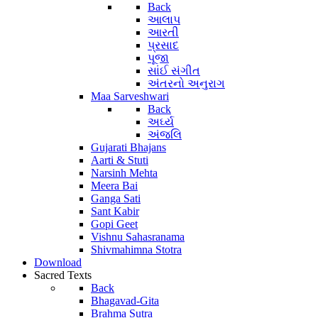
Back
આલાપ
આરતી
પ્રસાદ
પૂજા
સાંઈ સંગીત
અંતરનો અનુરાગ
Maa Sarveshwari
Back
અર્ઘ્ય
અંજલિ
Gujarati Bhajans
Aarti & Stuti
Narsinh Mehta
Meera Bai
Ganga Sati
Sant Kabir
Gopi Geet
Vishnu Sahasranama
Shivmahimna Stotra
Download
Sacred Texts
Back
Bhagavad-Gita
Brahma Sutra