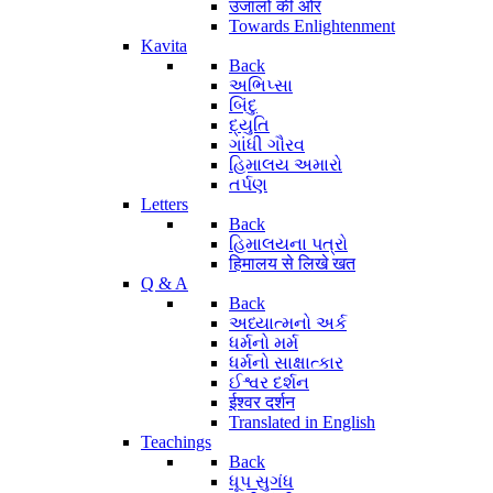
उजालों की ओर
Towards Enlightenment
Kavita
Back
અભિપ્સા
બિંદુ
દ્યુતિ
ગાંધી ગૌરવ
હિમાલય અમારો
તર્પણ
Letters
Back
હિમાલયના પત્રો
हिमालय से लिखे खत
Q & A
Back
અધ્યાત્મનો અર્ક
ધર્મનો મર્મ
ધર્મનો સાક્ષાત્કાર
ઈશ્વર દર્શન
ईश्वर दर्शन
Translated in English
Teachings
Back
ધૂપ સુગંધ