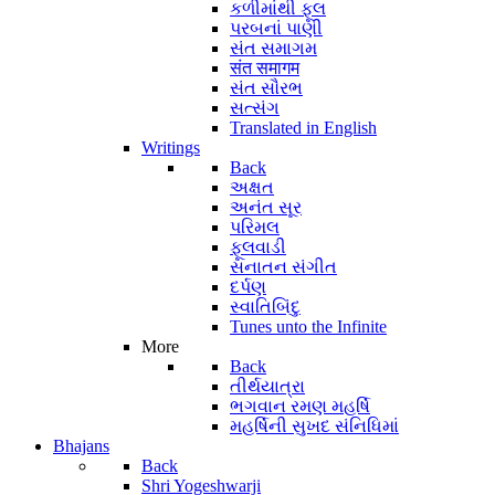
કળીમાંથી ફૂલ
પરબનાં પાણી
સંત સમાગમ
संत समागम
સંત સૌરભ
સત્સંગ
Translated in English
Writings
Back
અક્ષત
અનંત સૂર
પરિમલ
ફૂલવાડી
સનાતન સંગીત
દર્પણ
સ્વાતિબિંદુ
Tunes unto the Infinite
More
Back
તીર્થયાત્રા
ભગવાન રમણ મહર્ષિ
મહર્ષિની સુખદ સંનિધિમાં
Bhajans
Back
Shri Yogeshwarji