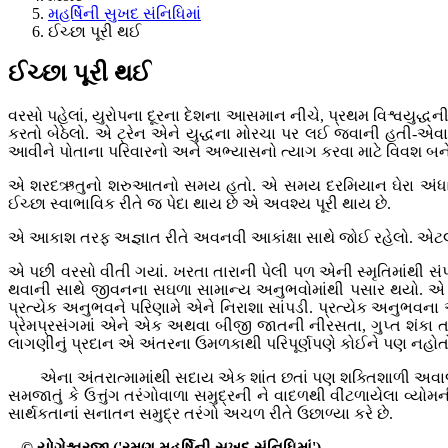
મહર્ષિની સુખદ સંનિધિમાં
ઈચ્છા પૂરી થઈ
ઈચ્છા પૂરી થઈ
વરસો પહેલાં, યુરોપના દૂરના દેશના આસમાન નીચે, પ્રથમ વિશ્વયુદ્ધન
કરતો બેઠેલો. એ ટ્રેન એને યુદ્ધના મોરચા પર લઈ જવાની હતી-એ
આવીને પોતાના પરિવારનો અને અભ્યાસનો ત્યાગ કરવા માટે વિવશ બનેલો
એ શરદઋતુનો શરુઆતનો સમય હતો. એ સમય દરમિયાન ઘેરા અંધારા આક
ઈચ્છા સ્વાભાવિક રીતે જ પેદા થાય છે એ અવશ્ય પૂરી થાય છે.
એ આકાશ તરફ અજ્ઞાત રીતે અવનવી આકાંક્ષા સાથે જોઈ રહેલો. એટલામા
એ પછી વરસો વીતી ગયાં. ખરતા તારાની પેલી પળ એની સ્મૃતિમાંથી સં
થવાની સાથે જીવનના સઘળા સામાન્ય અનુભવોમાંથી પસાર થયો. એ મિત્ર
પ્રત્યેક અનુભવને પરિણામે એને નિરાશા સાંપડી. પ્રત્યેક અનુભવના અં
પ્રેમપ્રસંગમાં એને એક અથવા બીજી જાતની નીરસતા, ગુપ્ત શંકા તથા
લાગણીનું પ્રદાન એ અંતરના ઉમળકાથી પરિપૂર્ણપણે કોઈને પણ નહોતો
એના અંતરાત્મામાંથી સદાય એક શાંત છતાં પણ શક્તિશાળી અવાજ ઊઠ્યા 
સમજાતું કે ઉત્તુંગ તરંગોવાળા સમુદ્રની ને વાદળથી વીંટળાયેલા વ્યો
સાર્થકતાનાં સનાતન સમુદ્ર તરંગો અચળ રીતે ઉછાળ્યા કરે છે.
- © યોગેશ્વરજી ('રમણ મહર્ષિની સુખદ સંનિધિમાં')