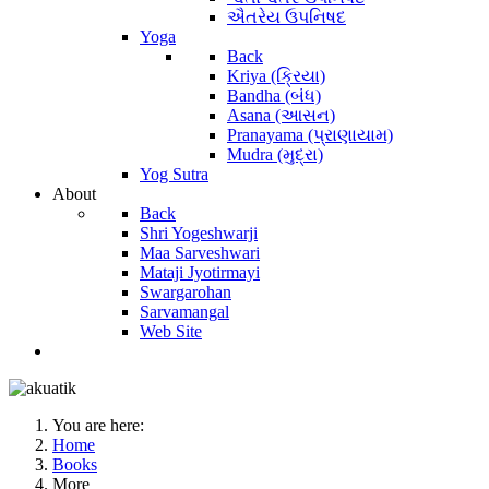
ઐતરેય ઉપનિષદ
Yoga
Back
Kriya (ક્રિયા)
Bandha (બંધ)
Asana (આસન)
Pranayama (પ્રાણાયામ)
Mudra (મુદ્રા)
Yog Sutra
About
Back
Shri Yogeshwarji
Maa Sarveshwari
Mataji Jyotirmayi
Swargarohan
Sarvamangal
Web Site
You are here:
Home
Books
More