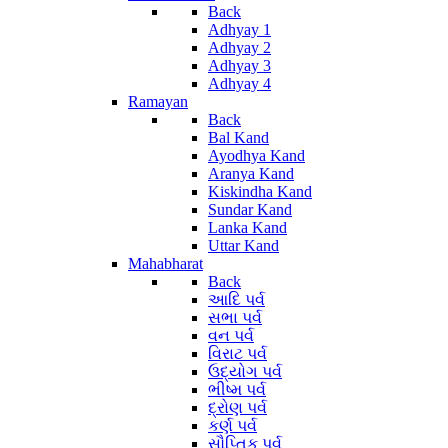
Back
Adhyay 1
Adhyay 2
Adhyay 3
Adhyay 4
Ramayan
Back
Bal Kand
Ayodhya Kand
Aranya Kand
Kiskindha Kand
Sundar Kand
Lanka Kand
Uttar Kand
Mahabharat
Back
આદિ પર્વ
સભા પર્વ
વન પર્વ
વિરાટ પર્વ
ઉદ્યોગ પર્વ
ભીષ્મ પર્વ
દ્રોણ પર્વ
કર્ણ પર્વ
સૌપ્તિક પર્વ