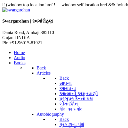
if (window.top.location.href !== window.self.location.href && !window
Swargarohan | સ્વર્ગારોહણ
Danta Road, Ambaji 385110
Gujarat INDIA
Ph: +91-96015-81921
Home
Audio
Books
Back
Articles
Back
સાધના
આરાધના
આત્માની અમૃતવાણી
પ્રભુપ્રાપ્તિનો પંથ
ગીતાદર્શન
गीता का संगीत
Autobiography
Back
પ્રકાશના પંથે