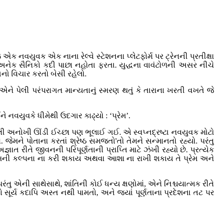
 નવયુવક એક નાના રેલ્વે સ્ટેશનના પ્લેટફોર્મ પર ટ્રેનની પ્રતીક્ષા
ેક સૈનિકો કદી પાછા નહોતા ફરતા. યુદ્ધના વાવંટોળની અસર નીચે
નો વિચાર કરતો બેસી રહેલો.
ેલી પરંપરાગત માન્યતાનું સ્મરણ થતું કે તારાના ખરતી વખતે જે
નવયુવકે ધીમેથી ઉદગાર કાઢ્યો : ‘પ્રેમ’.
ેલી અનોખી ઊંડી ઈચ્છા પણ ભૂલાઈ ગઈ. એ સ્વપ્નદ્રષ્ટા નવયુવક મોટો
મને પોતાના કરતાં શ્રેષ્ઠ સમજતો'તો તેમને સન્માનતો રહ્યો. પરંતુ
ત રીતે જીવનની પરિપૂર્ણતાની પ્રાપ્તિ માટે ઝંખી રહ્યો છે. પ્રત્યેક
પ્રેમની કલ્પના ના કરી શકાય અથવા આશા ના રાખી શકાય તે પ્રેમ અને
 એની સાથેસાથે, શાંતિની કોઈ ધન્ય ક્ષણોમાં, એને નિશ્ચયાત્મક રીતે
ો સૂર્ય કદાપિ અસ્ત નથી પામતો, અને જ્યાં પૂર્ણતાના પ્રદેશના તટ પર