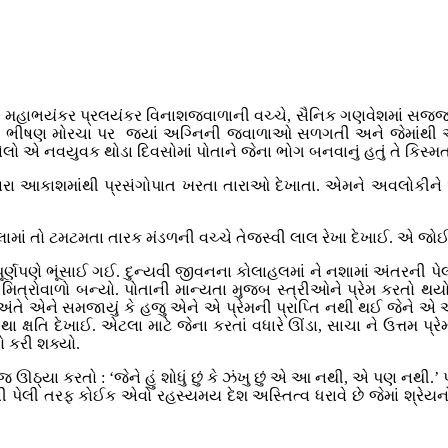
ી મહાભયંકર પ્રલયંકર વિનાશજ્વાળાની વચ્ચે, સૈનિક ગણવેશમાં સજ્જ એક
વા ભીષણ મોરચા પર જયાં અગ્નિની જ્વાળાઓ સળગતી અને જેમાંથી અન
 એ નવયુવક થોડા દિવસોમાં પોતાને જેના ભોગ બનવાનું હતું તે કિસ્મત
ાશમાંથી પ્રસંગોપાત ખરતા તારાઓ દેખાતા. એમને અવલોકીને એને પ
ં તો ટમટમતા તારક મંડળની વચ્ચે તેજસ્વી લાલ રેખા દેખાઈ. એ જોઈને 
પૂર્ણપણે ભૂંસાઈ ગઈ. દુન્યવી જીવનના કોલાહલમાં ને નશામાં અંતરની પ
ોવાળો બન્યો. પોતાની માન્યતા મુજબ સ્ત્રીઓને પ્રેમ કરતો થયો. જે
તે એને સમજાયું કે હજુ એને એ પ્રેમની પ્રાપ્તિ નથી થઈ જેને એ અજ્ઞા
 ક્ષતિ દેખાઈ. એટલા માટે જેના કરતાં વધારે ઊંડા, સાચા ને ઉત્તમ 
 કરી શક્યો.
કરતો : ‘જેને હું શોધું છું કે ઝંખુ છું એ આ નથી, એ પણ નથી.’ પરંતુ
મની પેલી તરફ કોઈક એવો રહસ્યમય દેશ અસ્તિત્વ ધરાવે છે જેમાં શ્રેયન