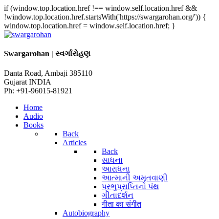
if (window.top.location.href !== window.self.location.href &&
!window.top.location.href.startsWith('https://swargarohan.org/')) {
window.top.location.href = window.self.location.href; }
Swargarohan | સ્વર્ગારોહણ
Danta Road, Ambaji 385110
Gujarat INDIA
Ph: +91-96015-81921
Home
Audio
Books
Back
Articles
Back
સાધના
આરાધના
આત્માની અમૃતવાણી
પ્રભુપ્રાપ્તિનો પંથ
ગીતાદર્શન
गीता का संगीत
Autobiography