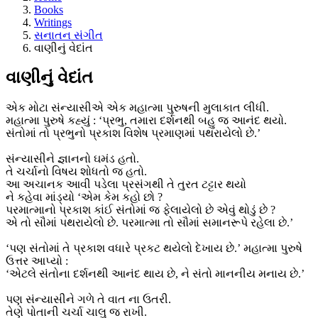
Books
Writings
સનાતન સંગીત
વાણીનું વેદાંત
વાણીનું વેદાંત
એક મોટા સંન્યાસીએ એક મહાત્મા પુરુષની મુલાકાત લીધી.
મહાત્મા પુરુષે કહ્યું : ‘પ્રભુ, તમારા દર્શનથી બહુ જ આનંદ થયો.
સંતોમાં તો પ્રભુનો પ્રકાશ વિશેષ પ્રમાણમાં પથરાયેલો છે.’
સંન્યાસીને જ્ઞાનનો ઘમંડ હતો.
તે ચર્ચાનો વિષય શોધતો જ હતો.
આ અચાનક આવી પડેલા પ્રસંગથી તે તુરત ટટ્ટાર થયો
ને કહેવા માંડ્યો ‘એમ કેમ કહો છો ?
પરમાત્માનો પ્રકાશ કાંઈ સંતોમાં જ ફેલાયેલો છે એવું થોડું છે ?
એ તો સૌમાં પથરાયેલો છે. પરમાત્મા તો સૌમાં સમાનરૂપે રહેલા છે.’
‘પણ સંતોમાં તે પ્રકાશ વધારે પ્રકટ થયેલો દેખાય છે.’ મહાત્મા પુરુષે
ઉત્તર આપ્યો :
‘એટલે સંતોના દર્શનથી આનંદ થાય છે, ને સંતો માનનીય મનાય છે.’
પણ સંન્યાસીને ગળે તે વાત ના ઉતરી.
તેણે પોતાની ચર્ચા ચાલુ જ રાખી.