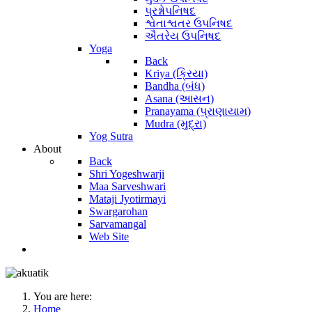
પ્રશ્નોપનિષદ
શ્વેતાશ્વતર ઉપનિષદ
ઐતરેય ઉપનિષદ
Yoga
Back
Kriya (ક્રિયા)
Bandha (બંધ)
Asana (આસન)
Pranayama (પ્રાણાયામ)
Mudra (મુદ્રા)
Yog Sutra
About
Back
Shri Yogeshwarji
Maa Sarveshwari
Mataji Jyotirmayi
Swargarohan
Sarvamangal
Web Site
You are here:
Home