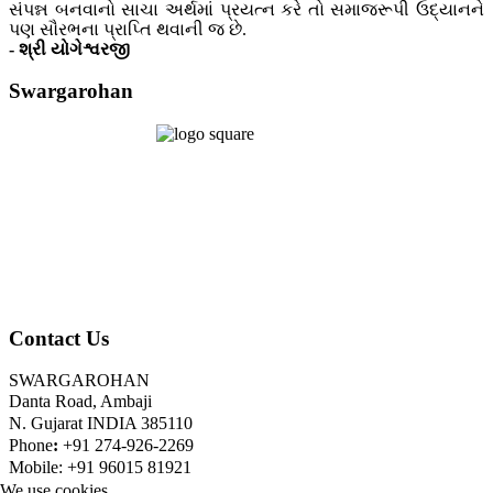
સંપન્ન બનવાનો સાચા અર્થમાં પ્રયત્ન કરે તો સમાજરૂપી ઉદ્યાનને
પણ સૌરભના પ્રાપ્તિ થવાની જ છે.
- શ્રી યોગેશ્વરજી
Swargarohan
Contact Us
SWARGAROHAN
Danta Road, Ambaji
N. Gujarat INDIA 385110
Phone
:
+91 274-926-2269
Mobile: +91 96015 81921
We use cookies