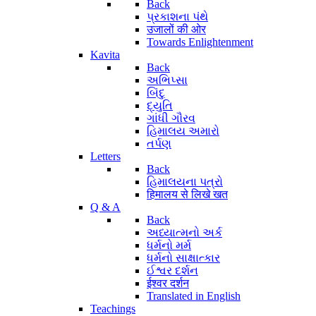
Back
પ્રકાશના પંથે
उजालों की ओर
Towards Enlightenment
Kavita
Back
અભિપ્સા
બિંદુ
દ્યુતિ
ગાંધી ગૌરવ
હિમાલય અમારો
તર્પણ
Letters
Back
હિમાલયના પત્રો
हिमालय से लिखे खत
Q & A
Back
અધ્યાત્મનો અર્ક
ધર્મનો મર્મ
ધર્મનો સાક્ષાત્કાર
ઈશ્વર દર્શન
ईश्वर दर्शन
Translated in English
Teachings