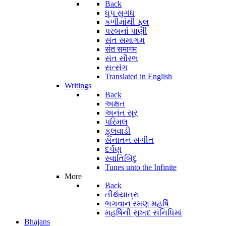
Back
ધૂપ સુગંધ
કળીમાંથી ફૂલ
પરબનાં પાણી
સંત સમાગમ
संत समागम
સંત સૌરભ
સત્સંગ
Translated in English
Writings
Back
અક્ષત
અનંત સૂર
પરિમલ
ફૂલવાડી
સનાતન સંગીત
દર્પણ
સ્વાતિબિંદુ
Tunes unto the Infinite
More
Back
તીર્થયાત્રા
ભગવાન રમણ મહર્ષિ
મહર્ષિની સુખદ સંનિધિમાં
Bhajans