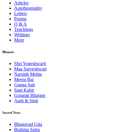
Articles
Autobiography
Letters
Poems
Q & A
Teachings
Writings
More
Bhajans
Shri Yogeshwarji
Maa Sarveshwari
Narsinh Mehta
Meera Bai
Ganga Sati
Sant Kabir
Gujarati Bhajans
Aarti & Stuti
Sacred Texts
Bhagavad Gita
Brahma Sutra