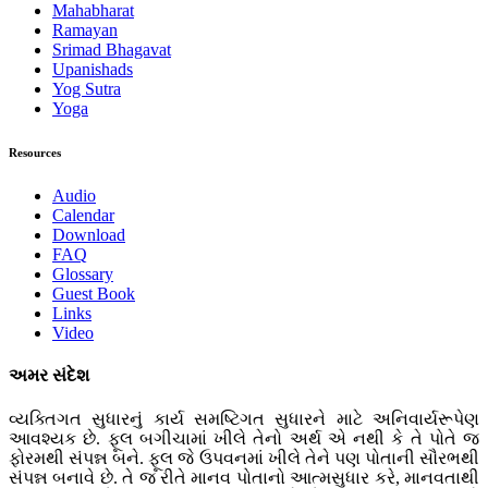
Mahabharat
Ramayan
Srimad Bhagavat
Upanishads
Yog Sutra
Yoga
Resources
Audio
Calendar
Download
FAQ
Glossary
Guest Book
Links
Video
અમર સંદેશ
વ્યક્તિગત સુધારનું કાર્ય સમષ્ટિગત સુધારને માટે અનિવાર્યરૂપેણ
આવશ્યક છે. ફૂલ બગીચામાં ખીલે તેનો અર્થ એ નથી કે તે પોતે જ
ફોરમથી સંપન્ન બને. ફૂલ જે ઉપવનમાં ખીલે તેને પણ પોતાની સૌરભથી
સંપન્ન બનાવે છે. તે જ રીતે માનવ પોતાનો આત્મસુધાર કરે, માનવતાથી