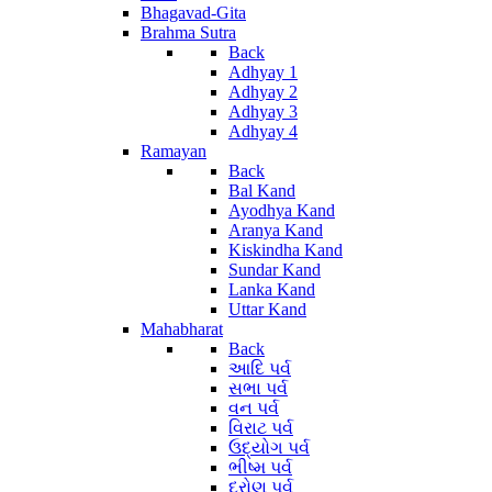
Bhagavad-Gita
Brahma Sutra
Back
Adhyay 1
Adhyay 2
Adhyay 3
Adhyay 4
Ramayan
Back
Bal Kand
Ayodhya Kand
Aranya Kand
Kiskindha Kand
Sundar Kand
Lanka Kand
Uttar Kand
Mahabharat
Back
આદિ પર્વ
સભા પર્વ
વન પર્વ
વિરાટ પર્વ
ઉદ્યોગ પર્વ
ભીષ્મ પર્વ
દ્રોણ પર્વ