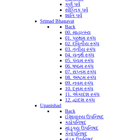
કર્ણ પર્વ
સૌપ્તિક પર્વ
શાંતિ પર્વ
Srimad Bhagavat
Back
00. માહાત્મ્ય
01. પ્રથમ સ્કંધ
02. દ્વિતીય સ્કંધ
03. તૃતીય સ્કંધ
04. ચતુર્થ સ્કંધ
05. પંચમ સ્કંધ
06. ષષ્ઠમ સ્કંધ
07. સપ્તમ સ્કંધ
08. અષ્ટમ સ્કંધ
09. નવમ સ્કંધ
10. દસમ સ્કંધ
11. એકાદશ સ્કંધ
12. દ્વાદશ સ્કંધ
Upanishad
Back
ઈશાવાસ્ય ઉપનિષદ
કઠોપનિષદ
માંડૂક્ય ઉપનિષદ
કેનોપનિષદ
મુંડક ઉપનિષદ