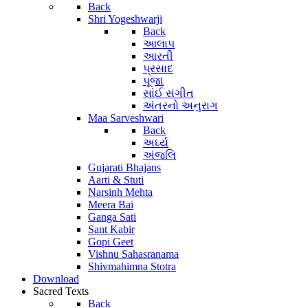
Back
Shri Yogeshwarji
Back
આલાપ
આરતી
પ્રસાદ
પૂજા
સાંઈ સંગીત
અંતરનો અનુરાગ
Maa Sarveshwari
Back
અર્ઘ્ય
અંજલિ
Gujarati Bhajans
Aarti & Stuti
Narsinh Mehta
Meera Bai
Ganga Sati
Sant Kabir
Gopi Geet
Vishnu Sahasranama
Shivmahimna Stotra
Download
Sacred Texts
Back