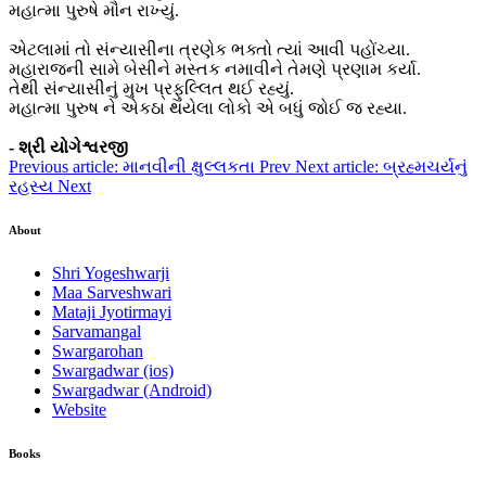
મહાત્મા પુરુષે મૌન રાખ્યું.
એટલામાં તો સંન્યાસીના ત્રણેક ભક્તો ત્યાં આવી પહોંચ્યા.
મહારાજની સામે બેસીને મસ્તક નમાવીને તેમણે પ્રણામ કર્યા.
તેથી સંન્યાસીનું મુખ પ્રફુલ્લિત થઈ રહ્યું.
મહાત્મા પુરુષ ને એકઠા થયેલા લોકો એ બધું જોઈ જ રહ્યા.
- શ્રી યોગેશ્વરજી
Previous article: માનવીની ક્ષુલ્લકતા
Prev
Next article: બ્રહ્મચર્યનું
રહસ્ય
Next
About
Shri Yogeshwarji
Maa Sarveshwari
Mataji Jyotirmayi
Sarvamangal
Swargarohan
Swargadwar (ios)
Swargadwar (Android)
Website
Books