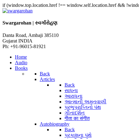
if (window.top.location.href !== window.self.location.href && !window
Swargarohan | સ્વર્ગારોહણ
Danta Road, Ambaji 385110
Gujarat INDIA
Ph: +91-96015-81921
Home
Audio
Books
Back
Articles
Back
સાધના
આરાધના
આત્માની અમૃતવાણી
પ્રભુપ્રાપ્તિનો પંથ
ગીતાદર્શન
गीता का संगीत
Autobiography
Back
પ્રકાશના પંથે