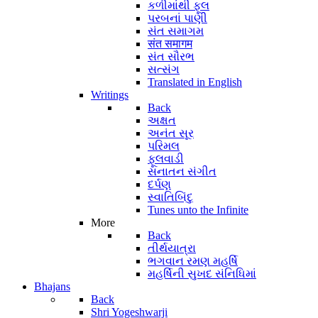
કળીમાંથી ફૂલ
પરબનાં પાણી
સંત સમાગમ
संत समागम
સંત સૌરભ
સત્સંગ
Translated in English
Writings
Back
અક્ષત
અનંત સૂર
પરિમલ
ફૂલવાડી
સનાતન સંગીત
દર્પણ
સ્વાતિબિંદુ
Tunes unto the Infinite
More
Back
તીર્થયાત્રા
ભગવાન રમણ મહર્ષિ
મહર્ષિની સુખદ સંનિધિમાં
Bhajans
Back
Shri Yogeshwarji