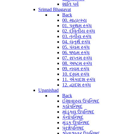
શાંતિ પર્વ
Srimad Bhagavat
Back
00. માહાત્મ્ય
01. પ્રથમ સ્કંધ
02. દ્વિતીય સ્કંધ
03. તૃતીય સ્કંધ
04. ચતુર્થ સ્કંધ
05. પંચમ સ્કંધ
06. ષષ્ઠમ સ્કંધ
07. સપ્તમ સ્કંધ
08. અષ્ટમ સ્કંધ
09. નવમ સ્કંધ
10. દસમ સ્કંધ
11. એકાદશ સ્કંધ
12. દ્વાદશ સ્કંધ
Upanishad
Back
ઈશાવાસ્ય ઉપનિષદ
કઠોપનિષદ
માંડૂક્ય ઉપનિષદ
કેનોપનિષદ
મુંડક ઉપનિષદ
પ્રશ્નોપનિષદ
શ્વેતાશ્વતર ઉપનિષદ