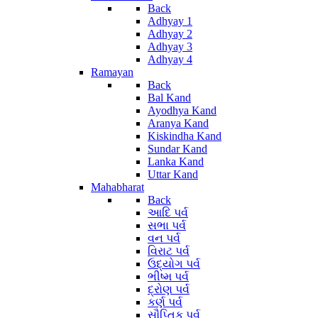
Back
Adhyay 1
Adhyay 2
Adhyay 3
Adhyay 4
Ramayan
Back
Bal Kand
Ayodhya Kand
Aranya Kand
Kiskindha Kand
Sundar Kand
Lanka Kand
Uttar Kand
Mahabharat
Back
આદિ પર્વ
સભા પર્વ
વન પર્વ
વિરાટ પર્વ
ઉદ્યોગ પર્વ
ભીષ્મ પર્વ
દ્રોણ પર્વ
કર્ણ પર્વ
સૌપ્તિક પર્વ