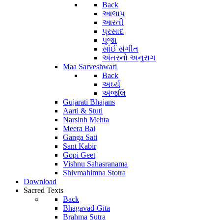
Back
આલાપ
આરતી
પ્રસાદ
પૂજા
સાંઈ સંગીત
અંતરનો અનુરાગ
Maa Sarveshwari
Back
અર્ઘ્ય
અંજલિ
Gujarati Bhajans
Aarti & Stuti
Narsinh Mehta
Meera Bai
Ganga Sati
Sant Kabir
Gopi Geet
Vishnu Sahasranama
Shivmahimna Stotra
Download
Sacred Texts
Back
Bhagavad-Gita
Brahma Sutra