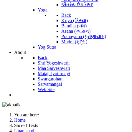
ઐતરેય ઉપનિષદ
Yoga
Back
Kriya (ક્રિયા)
Bandha (બંધ)
Asana (આસન)
Pranayama (પ્રાણાયામ)
Mudra (મુદ્રા)
Yog Sutra
About
Back
Shri Yogeshwarji
Maa Sarveshwari
Mataji Jyotirmayi
Swargarohan
Sarvamangal
Web Site
You are here:
Home
Sacred Texts
Upanishad