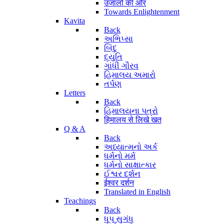
उजालों की ओर
Towards Enlightenment
Kavita
Back
અભિપ્સા
બિંદુ
દ્યુતિ
ગાંધી ગૌરવ
હિમાલય અમારો
તર્પણ
Letters
Back
હિમાલયના પત્રો
हिमालय से लिखे खत
Q & A
Back
અધ્યાત્મનો અર્ક
ધર્મનો મર્મ
ધર્મનો સાક્ષાત્કાર
ઈશ્વર દર્શન
ईश्वर दर्शन
Translated in English
Teachings
Back
ધૂપ સુગંધ