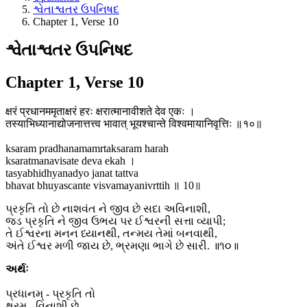
શ્વેતાશ્વતર ઉપનિષદ
Chapter 1, Verse 10
શ્વેતાશ્વતર ઉપનિષદ
Chapter 1, Verse 10
क्षरं प्रधानममृताक्षरं हरः क्षरात्मानावीशते देव एकः ।
तस्याभिध्यानाद्योजनात्तत्त्व भावात् भूयश्चान्ते विश्वमायानिवृत्तिः ॥१०॥
ksaram pradhanamamrtaksaram harah
ksaratmanavisate deva ekah ।
tasyabhidhyanadyo janat tattva
bhavat bhuyascante visvamayanivrttih ॥ 10॥
પ્રકૃતિ તો છે નાશવંત ને જીવ છે સદા અવિનાશી,
જડ પ્રકૃતિ ને જીવ ઉભય પર ઈશ્વરની સત્તા વ્યાપી;
તે ઈશ્વરના મનન ધ્યાનથી, તન્મય તેમાં બનવાથી,
અંતે ઈશ્વર મળી જાય છે, ભ્રમણા ભાગે છે સારી. ॥૧૦॥
અર્થઃ
પ્રધાનમ્ - પ્રકૃતિ તો
ક્ષરમ્ - વિનાશી છે.