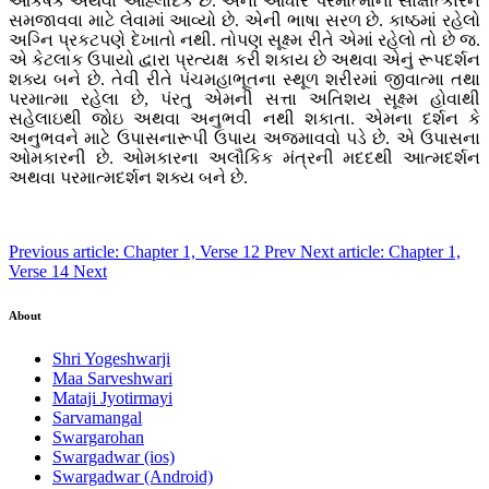
આકર્ષક અથવા આહ્લાદક છે. એનો આધાર પરમાત્માના સાક્ષાત્કારને
સમજાવવા માટે લેવામાં આવ્યો છે. એની ભાષા સરળ છે. કાષ્ઠમાં રહેલો
અગ્નિ પ્રકટપણે દેખાતો નથી. તોપણ સૂક્ષ્મ રીતે એમાં રહેલો તો છે જ.
એ કેટલાક ઉપાયો દ્વારા પ્રત્યક્ષ કરી શકાય છે અથવા એનું રૂપદર્શન
શક્ય બને છે. તેવી રીતે પંચમહાભૂતના સ્થૂળ શરીરમાં જીવાત્મા તથા
પરમાત્મા રહેલા છે, પંરતુ એમની સત્તા અતિશય સૂક્ષ્મ હોવાથી
સહેલાઇથી જોઇ અથવા અનુભવી નથી શકાતા. એમના દર્શન કે
અનુભવને માટે ઉપાસનારૂપી ઉપાય અજમાવવો પડે છે. એ ઉપાસના
ઓમકારની છે. ઓમકારના અલૌકિક મંત્રની મદદથી આત્મદર્શન
અથવા પરમાત્મદર્શન શક્ય બને છે.
Previous article: Chapter 1, Verse 12
Prev
Next article: Chapter 1,
Verse 14
Next
About
Shri Yogeshwarji
Maa Sarveshwari
Mataji Jyotirmayi
Sarvamangal
Swargarohan
Swargadwar (ios)
Swargadwar (Android)