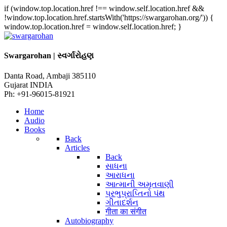
if (window.top.location.href !== window.self.location.href &&
!window.top.location.href.startsWith('https://swargarohan.org/')) {
window.top.location.href = window.self.location.href; }
Swargarohan | સ્વર્ગારોહણ
Danta Road, Ambaji 385110
Gujarat INDIA
Ph: +91-96015-81921
Home
Audio
Books
Back
Articles
Back
સાધના
આરાધના
આત્માની અમૃતવાણી
પ્રભુપ્રાપ્તિનો પંથ
ગીતાદર્શન
गीता का संगीत
Autobiography