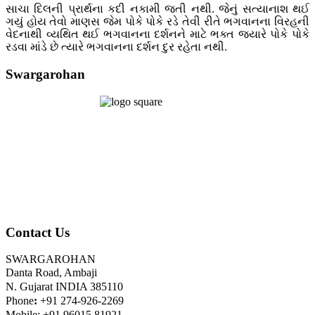
સાચા દિલની પ્રાર્થના કદી નકામી જતી નથી. જેનું સત્યાનાશ થઈ
ગયું હોય તેવો માણસ જેમ પોકે પોકે રડે તેવી રીતે ભગવાનના વિરહની
વેદનાથી વ્યથિત થઈ ભગવાનના દર્શનને માટે ભક્ત જ્યારે પોકે પોકે
રડવા માંડે છે ત્યારે ભગવાનના દર્શન દુર રહેતા નથી.
Swargarohan
Contact Us
SWARGAROHAN
Danta Road, Ambaji
N. Gujarat INDIA 385110
Phone
:
+91 274-926-2269
Mobile: +91 96015 81921