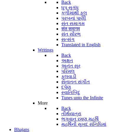
Back
ધૂપ સુગંધ
કળીમાંથી ફૂલ
પરબનાં પાણી
સંત સમાગમ
संत समागम
સંત સૌરભ
સત્સંગ
Translated in English
Writings
Back
અક્ષત
અનંત સૂર
પરિમલ
ફૂલવાડી
સનાતન સંગીત
દર્પણ
સ્વાતિબિંદુ
Tunes unto the Infinite
More
Back
તીર્થયાત્રા
ભગવાન રમણ મહર્ષિ
મહર્ષિની સુખદ સંનિધિમાં
Bhajans