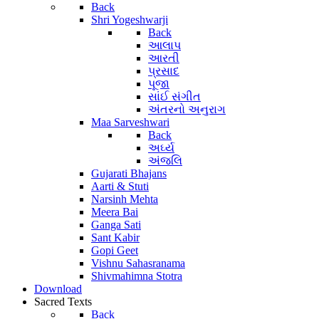
Back
Shri Yogeshwarji
Back
આલાપ
આરતી
પ્રસાદ
પૂજા
સાંઈ સંગીત
અંતરનો અનુરાગ
Maa Sarveshwari
Back
અર્ઘ્ય
અંજલિ
Gujarati Bhajans
Aarti & Stuti
Narsinh Mehta
Meera Bai
Ganga Sati
Sant Kabir
Gopi Geet
Vishnu Sahasranama
Shivmahimna Stotra
Download
Sacred Texts
Back