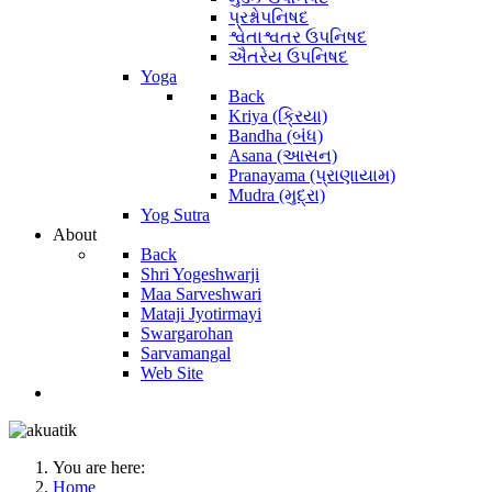
પ્રશ્નોપનિષદ
શ્વેતાશ્વતર ઉપનિષદ
ઐતરેય ઉપનિષદ
Yoga
Back
Kriya (ક્રિયા)
Bandha (બંધ)
Asana (આસન)
Pranayama (પ્રાણાયામ)
Mudra (મુદ્રા)
Yog Sutra
About
Back
Shri Yogeshwarji
Maa Sarveshwari
Mataji Jyotirmayi
Swargarohan
Sarvamangal
Web Site
You are here:
Home