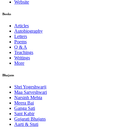
Website
Books
Articles
Autobiography
Letters
Poems
Q & A
Teachings
Writings
More
Bhajans
Shri Yogeshwarji
Maa Sarveshwari
Narsinh Mehta
Meera Bai
Ganga Sati
Sant Kabir
Gujarati Bhajans
Aarti & Stuti