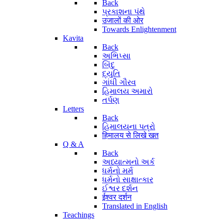
Back
પ્રકાશના પંથે
उजालों की ओर
Towards Enlightenment
Kavita
Back
અભિપ્સા
બિંદુ
દ્યુતિ
ગાંધી ગૌરવ
હિમાલય અમારો
તર્પણ
Letters
Back
હિમાલયના પત્રો
हिमालय से लिखे खत
Q & A
Back
અધ્યાત્મનો અર્ક
ધર્મનો મર્મ
ધર્મનો સાક્ષાત્કાર
ઈશ્વર દર્શન
ईश्वर दर्शन
Translated in English
Teachings