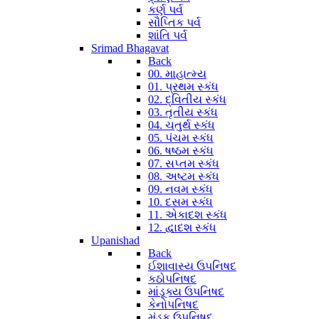
કર્ણ પર્વ
સૌપ્તિક પર્વ
શાંતિ પર્વ
Srimad Bhagavat
Back
00. માહાત્મ્ય
01. પ્રથમ સ્કંધ
02. દ્વિતીય સ્કંધ
03. તૃતીય સ્કંધ
04. ચતુર્થ સ્કંધ
05. પંચમ સ્કંધ
06. ષષ્ઠમ સ્કંધ
07. સપ્તમ સ્કંધ
08. અષ્ટમ સ્કંધ
09. નવમ સ્કંધ
10. દસમ સ્કંધ
11. એકાદશ સ્કંધ
12. દ્વાદશ સ્કંધ
Upanishad
Back
ઈશાવાસ્ય ઉપનિષદ
કઠોપનિષદ
માંડૂક્ય ઉપનિષદ
કેનોપનિષદ
મુંડક ઉપનિષદ