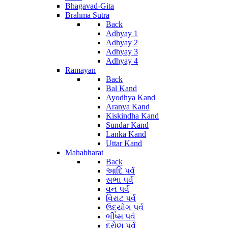
Bhagavad-Gita
Brahma Sutra
Back
Adhyay 1
Adhyay 2
Adhyay 3
Adhyay 4
Ramayan
Back
Bal Kand
Ayodhya Kand
Aranya Kand
Kiskindha Kand
Sundar Kand
Lanka Kand
Uttar Kand
Mahabharat
Back
આદિ પર્વ
સભા પર્વ
વન પર્વ
વિરાટ પર્વ
ઉદ્યોગ પર્વ
ભીષ્મ પર્વ
દ્રોણ પર્વ