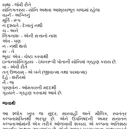
યથા - જેવી રીતે
યોનિગતસ્ય - યોનિ અથવા આશ્રયભૂત કાષ્ઠમાં રહેલા
વહ્નેં - અગ્નિનું
મૂર્તિ - રૂપ
ન દૃશ્યતે - દેખાતું નથી
ચ - અને
લિંગનાશઃ - એની સત્તાનો નાશ
એવ - પણ
ન - નથી થતો
સઃ - તે
ભૂયઃ એવ - ચેષ્ટા કરવાથી
ઇન્ધનયોનિગુહ્યઃ - ઇંધનરૂપી પોતાની યોનિમાં ગ્રહણ કરાય છે.
વા - એવી રીતે
તત્ ઉભયમ્ - એ બંને (જીવાત્મા તથા પરમાત્મા)
દેહે - શરીરમાં
નૈ - જ
પ્રણવેન - ઓમકારની મદદથી
ગૃહ્યતે - ગ્રહણ કરવામાં આવે છે.
ભાવાર્થઃ
આ શ્લોક ખૂબ જ સુંદર, સારવાહી અને મૌલિક, સ્વતંત્ર
કલ્પનાશક્તિથી ભરપૂર છે. એને ઉપનિષદની અમર સનાતન
કલ્પનાઓમાંની એક તરીકે ઓળખાવી શકાય. એ કલ્પના અતિશય