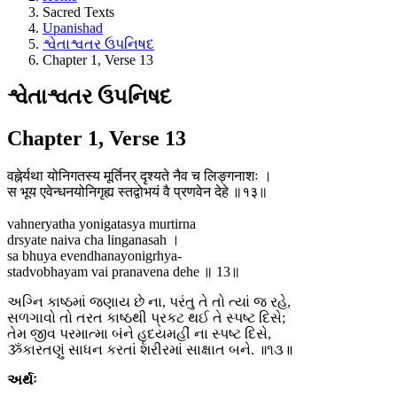
Sacred Texts
Upanishad
શ્વેતાશ્વતર ઉપનિષદ
Chapter 1, Verse 13
શ્વેતાશ્વતર ઉપનિષદ
Chapter 1, Verse 13
वह्नेर्यथा योनिगतस्य मूर्तिनर् दृश्यते नैव च लिङ्गनाशः ।
स भूय एवेन्धनयोनिगृह्य स्तद्वोभयं वै प्रणवेन देहे ॥१३॥
vahneryatha yonigatasya murtirna
drsyate naiva cha linganasah ।
sa bhuya evendhanayonigrhya-
stadvobhayam vai pranavena dehe ॥ 13॥
અગ્નિ કાષ્ઠમાં જણાય છે ના, પરંતુ તે તો ત્યાં જ રહે,
સળગાવો તો તરત કાષ્ઠથી પ્રકટ થઈ તે સ્પષ્ટ દિસે;
તેમ જીવ પરમાત્મા બંને હૃદયમહીં ના સ્પષ્ટ દિસે,
ૐકારતણું સાધન કરતાં શરીરમાં સાક્ષાત બને. ॥૧૩॥
અર્થઃ