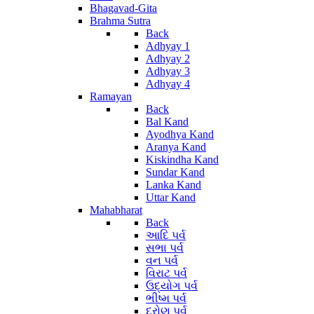
Bhagavad-Gita
Brahma Sutra
Back
Adhyay 1
Adhyay 2
Adhyay 3
Adhyay 4
Ramayan
Back
Bal Kand
Ayodhya Kand
Aranya Kand
Kiskindha Kand
Sundar Kand
Lanka Kand
Uttar Kand
Mahabharat
Back
આદિ પર્વ
સભા પર્વ
વન પર્વ
વિરાટ પર્વ
ઉદ્યોગ પર્વ
ભીષ્મ પર્વ
દ્રોણ પર્વ