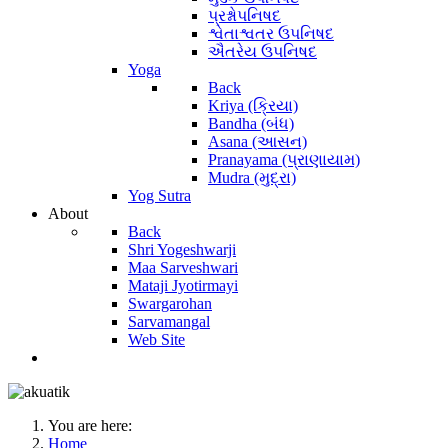
પ્રશ્નોપનિષદ
શ્વેતાશ્વતર ઉપનિષદ
ઐતરેય ઉપનિષદ
Yoga
Back
Kriya (ક્રિયા)
Bandha (બંધ)
Asana (આસન)
Pranayama (પ્રાણાયામ)
Mudra (મુદ્રા)
Yog Sutra
About
Back
Shri Yogeshwarji
Maa Sarveshwari
Mataji Jyotirmayi
Swargarohan
Sarvamangal
Web Site
You are here:
Home