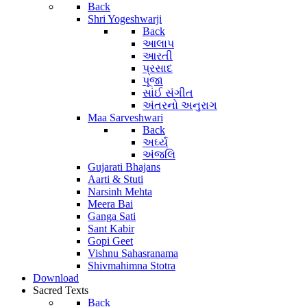
Back
Shri Yogeshwarji
Back
આલાપ
આરતી
પ્રસાદ
પૂજા
સાંઈ સંગીત
અંતરનો અનુરાગ
Maa Sarveshwari
Back
અર્ઘ્ય
અંજલિ
Gujarati Bhajans
Aarti & Stuti
Narsinh Mehta
Meera Bai
Ganga Sati
Sant Kabir
Gopi Geet
Vishnu Sahasranama
Shivmahimna Stotra
Download
Sacred Texts
Back