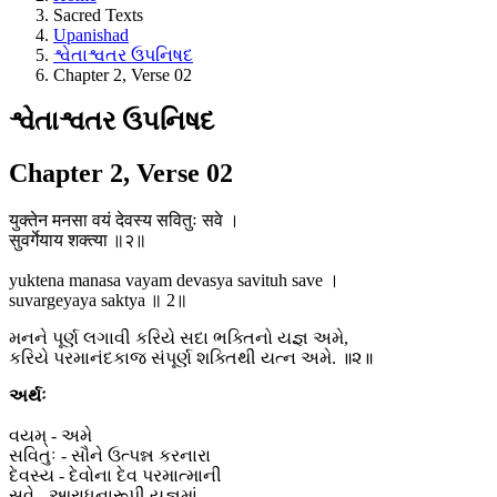
Sacred Texts
Upanishad
શ્વેતાશ્વતર ઉપનિષદ
Chapter 2, Verse 02
શ્વેતાશ્વતર ઉપનિષદ
Chapter 2, Verse 02
युक्तेन मनसा वयं देवस्य सवितुः सवे ।
सुवर्गेयाय शक्त्या ॥२॥
yuktena manasa vayam devasya savituh save ।
suvargeyaya saktya ॥ 2॥
મનને પૂર્ણ લગાવી કરિયે સદા ભક્તિનો યજ્ઞ અમે,
કરિયે પરમાનંદકાજ સંપૂર્ણ શક્તિથી યત્ન અમે. ॥૨॥
અર્થઃ
વયમ્ - અમે
સવિતુઃ - સૌને ઉત્પન્ન કરનારા
દેવસ્ય - દેવોના દેવ પરમાત્માની
સવે - આરાધનારૂપી યજ્ઞમાં