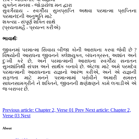
યુક્તેન મનસા - જોડાયેલા મન દ્વારા
સુવર્ગેયાય - સ્વર્ગીય સુખપ્રાપ્તિ અથવા પરમાત્મા પ્રાપ્તિના
પરમાનંદની અનુભૂતિ માટે
શક્ત્યા - સંપૂર્ણ શક્તિ સાથે
(પ્રયતામહૈ - પ્રયત્ન કરીએ)
ભાવાર્થઃ
જીવનમાં પરમાત્મા સિવાય બીજા કોની આરાધના કરવા જેવી છે ?
વિષયોની આરાધના જીવનને ક્લેશયુક્ત, બંધનગ્રસ્ત, અશાંત અને
દુઃખી કરે છે, અને પરમાત્માની આરાધના સ્વર્ગીય સનાતન
સુખશાંતિથી સંપન્ન અને સાર્થક બનાવે છે. એટલા માટે અમે પરમદેવ
પરમાત્માની આરાધનાના યજ્ઞનો આરંભ કરીએ, અને એ યજ્ઞની
સફળતા માટે મનને પરમાત્મામાં પરોવીને અમારી સમસ્ત
સાધનસામગ્રીને ને શક્તિને, જીવનની ક્ષણેક્ષણને કામે લગાડીએ એ
જ બરાબર છે.
Previous article: Chapter 2, Verse 01
Prev
Next article: Chapter 2,
Verse 03
Next
About