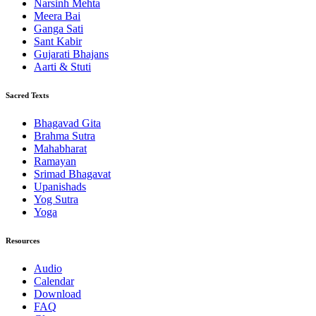
Narsinh Mehta
Meera Bai
Ganga Sati
Sant Kabir
Gujarati Bhajans
Aarti & Stuti
Sacred Texts
Bhagavad Gita
Brahma Sutra
Mahabharat
Ramayan
Srimad Bhagavat
Upanishads
Yog Sutra
Yoga
Resources
Audio
Calendar
Download
FAQ