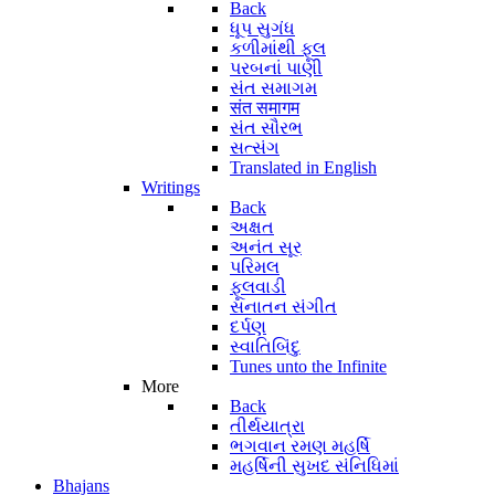
Back
ધૂપ સુગંધ
કળીમાંથી ફૂલ
પરબનાં પાણી
સંત સમાગમ
संत समागम
સંત સૌરભ
સત્સંગ
Translated in English
Writings
Back
અક્ષત
અનંત સૂર
પરિમલ
ફૂલવાડી
સનાતન સંગીત
દર્પણ
સ્વાતિબિંદુ
Tunes unto the Infinite
More
Back
તીર્થયાત્રા
ભગવાન રમણ મહર્ષિ
મહર્ષિની સુખદ સંનિધિમાં
Bhajans