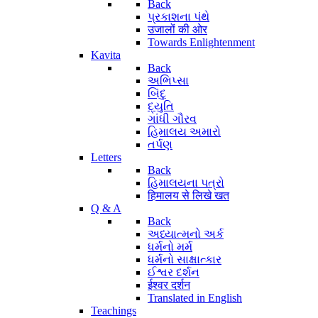
Back
પ્રકાશના પંથે
उजालों की ओर
Towards Enlightenment
Kavita
Back
અભિપ્સા
બિંદુ
દ્યુતિ
ગાંધી ગૌરવ
હિમાલય અમારો
તર્પણ
Letters
Back
હિમાલયના પત્રો
हिमालय से लिखे खत
Q & A
Back
અધ્યાત્મનો અર્ક
ધર્મનો મર્મ
ધર્મનો સાક્ષાત્કાર
ઈશ્વર દર્શન
ईश्वर दर्शन
Translated in English
Teachings