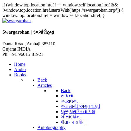
if (window.top.location.href !== window.self.location.href &&
!window.top.location.href.startsWith('https://swargarohan.org/')) {
window.top.location.href = window.self.location.href; }
Swargarohan | સ્વર્ગારોહણ
Danta Road, Ambaji 385110
Gujarat INDIA
Ph: +91-96015-81921
Home
Audio
Books
Back
Articles
Back
સાધના
આરાધના
આત્માની અમૃતવાણી
પ્રભુપ્રાપ્તિનો પંથ
ગીતાદર્શન
गीता का संगीत
Autobiography