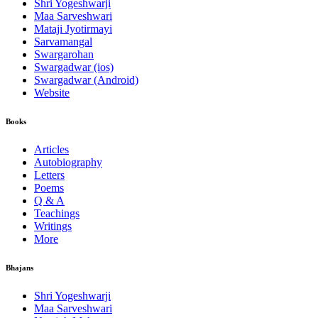
Shri Yogeshwarji
Maa Sarveshwari
Mataji Jyotirmayi
Sarvamangal
Swargarohan
Swargadwar (ios)
Swargadwar (Android)
Website
Books
Articles
Autobiography
Letters
Poems
Q & A
Teachings
Writings
More
Bhajans
Shri Yogeshwarji
Maa Sarveshwari