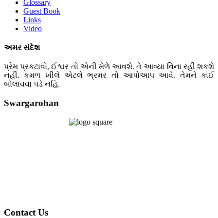
Glossary
Guest Book
Links
Video
અમર સંદેશ
પ્રેમ પ્રકટાવો, ઈશ્વર તો એની મેળે આવશે. તે આવ્યા વિના રહી શકશે
નહીં. કમળ ખીલે એટલે ભ્રમર તો આપોઆપ આવે. તેમને કાંઈ
બોલાવવા પડે નહિ.
Swargarohan
Contact Us