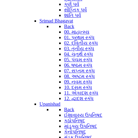
કર્ણ પર્વ
સૌપ્તિક પર્વ
શાંતિ પર્વ
Srimad Bhagavat
Back
00. માહાત્મ્ય
01. પ્રથમ સ્કંધ
02. દ્વિતીય સ્કંધ
03. તૃતીય સ્કંધ
04. ચતુર્થ સ્કંધ
05. પંચમ સ્કંધ
06. ષષ્ઠમ સ્કંધ
07. સપ્તમ સ્કંધ
08. અષ્ટમ સ્કંધ
09. નવમ સ્કંધ
10. દસમ સ્કંધ
11. એકાદશ સ્કંધ
12. દ્વાદશ સ્કંધ
Upanishad
Back
ઈશાવાસ્ય ઉપનિષદ
કઠોપનિષદ
માંડૂક્ય ઉપનિષદ
કેનોપનિષદ
મુંડક ઉપનિષદ