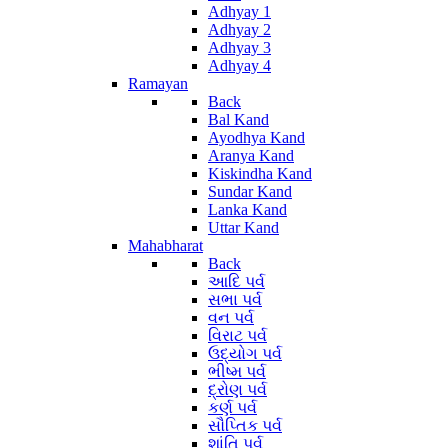
Adhyay 1
Adhyay 2
Adhyay 3
Adhyay 4
Ramayan
Back
Bal Kand
Ayodhya Kand
Aranya Kand
Kiskindha Kand
Sundar Kand
Lanka Kand
Uttar Kand
Mahabharat
Back
આદિ પર્વ
સભા પર્વ
વન પર્વ
વિરાટ પર્વ
ઉદ્યોગ પર્વ
ભીષ્મ પર્વ
દ્રોણ પર્વ
કર્ણ પર્વ
સૌપ્તિક પર્વ
શાંતિ પર્વ