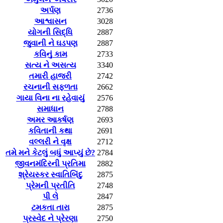
અર્પણ
2736
આશ્વાસન
3028
યોગની સિદ્ધિ
2887
જુવાની ને ઘડપણ
2887
કવિનું કામ
2733
સત્ય ને અસત્ય
3340
તમારી હાજરી
2742
રચનાની સફળતા
2662
ગાયા વિના ના રહેવાયું
2576
સમાધાન
2788
અમર આકર્ષણ
2693
કવિતાની કથા
2691
વલ્લરી ને વૃક્ષ
2712
તમે મને કેટલું બધું આપ્યું છે?
2784
જીવનમંદિરની પ્રતિમા
2882
શ્રેયસ્કર સ્વાતિબિંદુ
2875
પ્રેમની પ્રતીતિ
2748
પી લે
2847
ટમકતા તારા
2875
પ્રસ્વેદ ને પ્રેરણા
2750