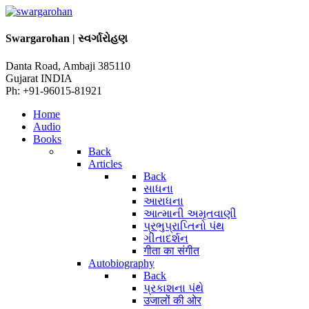
Swargarohan | સ્વર્ગારોહણ
Danta Road, Ambaji 385110
Gujarat INDIA
Ph: +91-96015-81921
Home
Audio
Books
Back
Articles
Back
સાધના
આરાધના
આત્માની અમૃતવાણી
પ્રભુપ્રાપ્તિનો પંથ
ગીતાદર્શન
गीता का संगीत
Autobiography
Back
પ્રકાશના પંથે
उजालों की ओर