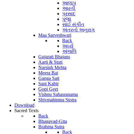
આલાપ
આરતી
પ્રસાદ
પૂજા
સાંઈ સંગીત
અંતરનો અનુરાગ
Maa Sarveshwari
Back
અર્ઘ્ય
અંજલિ
Gujarati Bhajans
Aarti & Stuti
Narsinh Mehta
Meera Bai
Ganga Sati
Sant Kabir
Gopi Geet
Vishnu Sahasranama
Shivmahimna Stotra
Download
Sacred Texts
Back
Bhagavad-Gita
Brahma Sutra
Back