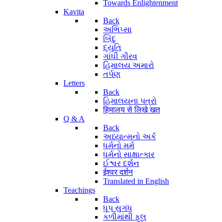
Towards Enlightenment
Kavita
Back
અભિપ્સા
બિંદુ
દ્યુતિ
ગાંધી ગૌરવ
હિમાલય અમારો
તર્પણ
Letters
Back
હિમાલયના પત્રો
हिमालय से लिखे खत
Q & A
Back
અધ્યાત્મનો અર્ક
ધર્મનો મર્મ
ધર્મનો સાક્ષાત્કાર
ઈશ્વર દર્શન
ईश्वर दर्शन
Translated in English
Teachings
Back
ધૂપ સુગંધ
કળીમાંથી ફૂલ