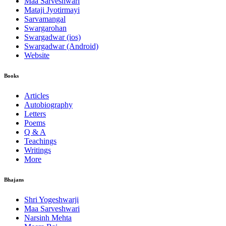
Maa Sarveshwari
Mataji Jyotirmayi
Sarvamangal
Swargarohan
Swargadwar (ios)
Swargadwar (Android)
Website
Books
Articles
Autobiography
Letters
Poems
Q & A
Teachings
Writings
More
Bhajans
Shri Yogeshwarji
Maa Sarveshwari
Narsinh Mehta