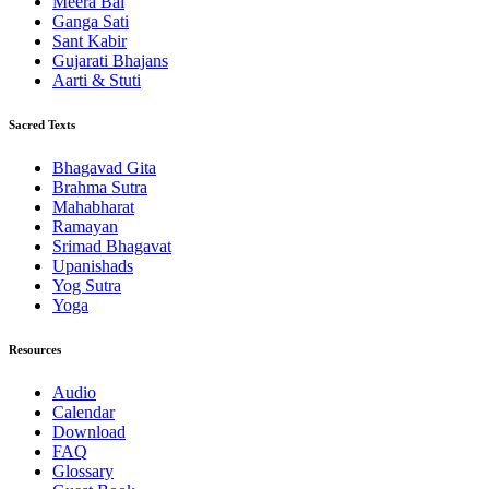
Meera Bai
Ganga Sati
Sant Kabir
Gujarati Bhajans
Aarti & Stuti
Sacred Texts
Bhagavad Gita
Brahma Sutra
Mahabharat
Ramayan
Srimad Bhagavat
Upanishads
Yog Sutra
Yoga
Resources
Audio
Calendar
Download
FAQ
Glossary