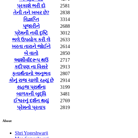
પ્રકાશે ભરી દો
2581
તેની તને ખબર છે?
2838
વિજ્ઞપ્તિ
3314
પૂજારીને
2688
પ્રેમની નવી દૃષ્ટિ
3012
ભલે ઉપયોગ કરી લે
2633
ખરતા તારાને જોઈને
2614
બે વાતો
2850
આશીર્વાદરૂપ થઉં
2717
કદીપણ ના વિસરે
2913
કૃતાર્થતાનો અનુભવ
2807
કોનું રાજ ચાલી રહ્યું છે
2914
સહજ પ્રાર્થના
3199
બાળકની બુદ્ધિ
3481
ઈશ્વરનું દર્શન થયું
2769
પ્રેમનો પ્રતાપ
2819
About
Shri Yogeshwarji