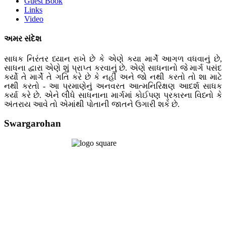
Guest Book
Links
Video
અમર સંદેશ
સાધક નિરંતર ધ્યાન રાખે છે કે એણે કયા માર્ગે આગળ વધવાનું છે,
સાધના દ્વારા એણે શું પ્રાપ્ત કરવાનું છે. એણે સાધનાનો જે માર્ગ પસંદ
કર્યો તે માર્ગે તે ગતિ કરે છે કે નહીં અને જો નથી કરતો તો શા માટે
નથી કરતો - આ પ્રમાણેનું અનવરત આત્મનિરિક્ષણ આદર્શ સાધક
કર્યા કરે છે. એને લીધે સાધનાના માર્ગમાં કોઈપણ પ્રકારના વિધ્નો કે
અંતરાય આવે તો એમાંથી પોતાની જાતને ઉગારી શકે છે.
Swargarohan