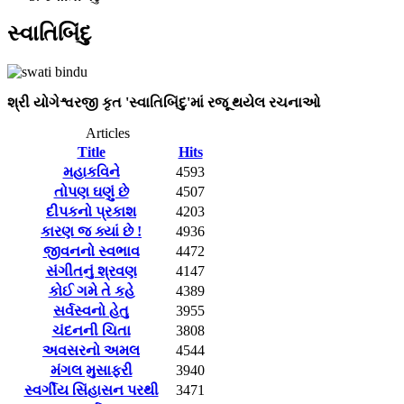
સ્વાતિબિંદુ
શ્રી યોગેશ્વરજી કૃત 'સ્વાતિબિંદુ'માં રજૂ થયેલ રચનાઓ
Articles
Title
Hits
મહાકવિને
4593
તોપણ ઘણું છે
4507
દીપકનો પ્રકાશ
4203
કારણ જ ક્યાં છે !
4936
જીવનનો સ્વભાવ
4472
સંગીતનું શ્રવણ
4147
કોઈ ગમે તે કહે
4389
સર્વસ્વનો હેતુ
3955
ચંદનની ચિતા
3808
અવસરનો અમલ
4544
મંગલ મુસાફરી
3940
સ્વર્ગીય સિંહાસન પરથી
3471