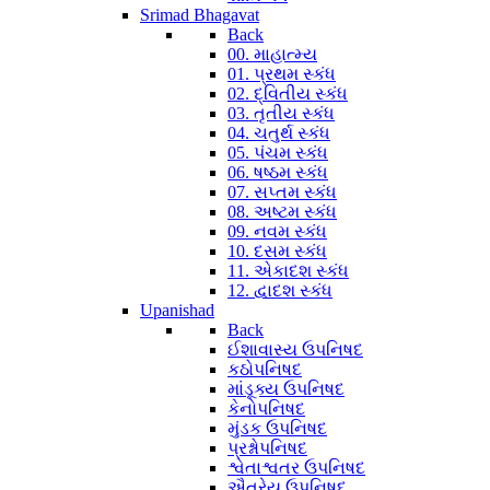
Srimad Bhagavat
Back
00. માહાત્મ્ય
01. પ્રથમ સ્કંધ
02. દ્વિતીય સ્કંધ
03. તૃતીય સ્કંધ
04. ચતુર્થ સ્કંધ
05. પંચમ સ્કંધ
06. ષષ્ઠમ સ્કંધ
07. સપ્તમ સ્કંધ
08. અષ્ટમ સ્કંધ
09. નવમ સ્કંધ
10. દસમ સ્કંધ
11. એકાદશ સ્કંધ
12. દ્વાદશ સ્કંધ
Upanishad
Back
ઈશાવાસ્ય ઉપનિષદ
કઠોપનિષદ
માંડૂક્ય ઉપનિષદ
કેનોપનિષદ
મુંડક ઉપનિષદ
પ્રશ્નોપનિષદ
શ્વેતાશ્વતર ઉપનિષદ
ઐતરેય ઉપનિષદ