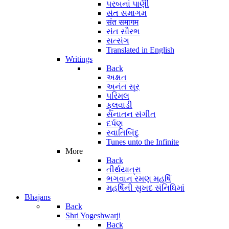
પરબનાં પાણી
સંત સમાગમ
संत समागम
સંત સૌરભ
સત્સંગ
Translated in English
Writings
Back
અક્ષત
અનંત સૂર
પરિમલ
ફૂલવાડી
સનાતન સંગીત
દર્પણ
સ્વાતિબિંદુ
Tunes unto the Infinite
More
Back
તીર્થયાત્રા
ભગવાન રમણ મહર્ષિ
મહર્ષિની સુખદ સંનિધિમાં
Bhajans
Back
Shri Yogeshwarji
Back