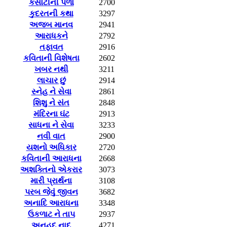
કસોટીની પળો
2700
કુદરતની કથા
3297
અજબ માનવ
2941
આરાધકને
2792
તફાવત
2916
કવિતાની વિશેષતા
2602
ખબર નથી
3211
લાચાર છું
2914
સ્નેહ ને સેવા
2861
શિશુ ને સંત
2848
મંદિરના ઘંટ
2913
સાધના ને સેવા
3233
નવી વાત
2900
યશનો અધિકાર
2720
કવિતાની આરાધના
2668
અશક્તિનો એકરાર
3073
મારી પ્રાર્થના
3108
પરબ જેવું જીવન
3682
અનાદિ આરાધના
3348
ઉકળાટ ને તાપ
2937
અનહદ નાદ
4271