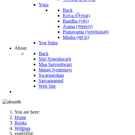
Yoga
Back
Kriya (ક્રિયા)
Bandha (બંધ)
Asana (આસન)
Pranayama (પ્રાણાયામ)
Mudra (મુદ્રા)
Yog Sutra
About
Back
Shri Yogeshwarji
Maa Sarveshwari
Mataji Jyotirmayi
Swargarohan
Sarvamangal
Web Site
You are here:
Home
Books
Writings
સ્વાતિબિંદુ