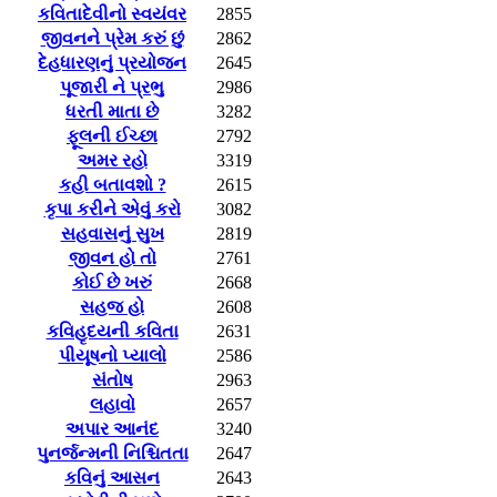
કવિતાદેવીનો સ્વયંવર
2855
જીવનને પ્રેમ કરું છું
2862
દેહધારણનું પ્રયોજન
2645
પૂજારી ને પ્રભુ
2986
ધરતી માતા છે
3282
ફૂલની ઈચ્છા
2792
અમર રહો
3319
કહી બતાવશો ?
2615
કૃપા કરીને એવું કરો
3082
સહવાસનું સુખ
2819
જીવન હો તો
2761
કોઈ છે ખરું
2668
સહજ હો
2608
કવિહૃદયની કવિતા
2631
પીયૂષનો પ્યાલો
2586
સંતોષ
2963
લહાવો
2657
અપાર આનંદ
3240
પુનર્જન્મની નિશ્ચિતતા
2647
કવિનું આસન
2643