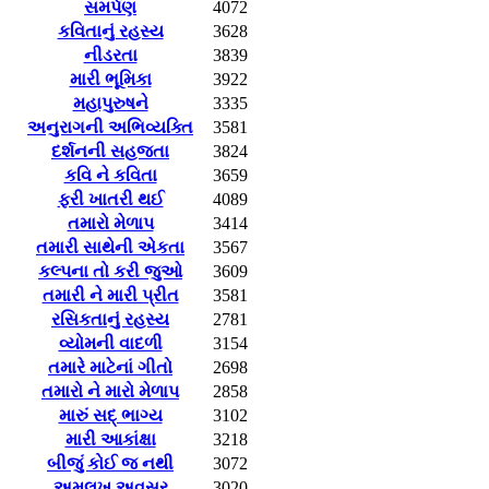
સમર્પણ
4072
કવિતાનું રહસ્ય
3628
નીડરતા
3839
મારી ભૂમિકા
3922
મહાપુરુષને
3335
અનુરાગની અભિવ્યક્તિ
3581
દર્શનની સહજતા
3824
કવિ ને કવિતા
3659
ફરી ખાતરી થઈ
4089
તમારો મેળાપ
3414
તમારી સાથેની એકતા
3567
કલ્પના તો કરી જુઓ
3609
તમારી ને મારી પ્રીત
3581
રસિકતાનું રહસ્ય
2781
વ્યોમની વાદળી
3154
તમારે માટેનાં ગીતો
2698
તમારો ને મારો મેળાપ
2858
મારું સદ્ ભાગ્ય
3102
મારી આકાંક્ષા
3218
બીજું કોઈ જ નથી
3072
અમુલખ અવસર
3020