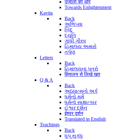
उजालों की ओर
Towards Enlightenment
Kavita
Back
અભિપ્સા
બિંદુ
દ્યુતિ
ગાંધી ગૌરવ
હિમાલય અમારો
તર્પણ
Letters
Back
હિમાલયના પત્રો
हिमालय से लिखे खत
Q & A
Back
અધ્યાત્મનો અર્ક
ધર્મનો મર્મ
ધર્મનો સાક્ષાત્કાર
ઈશ્વર દર્શન
ईश्वर दर्शन
Translated in English
Teachings
Back
ધૂપ સુગંધ