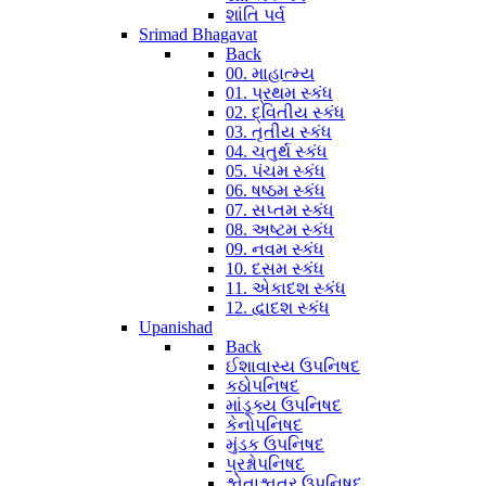
શાંતિ પર્વ
Srimad Bhagavat
Back
00. માહાત્મ્ય
01. પ્રથમ સ્કંધ
02. દ્વિતીય સ્કંધ
03. તૃતીય સ્કંધ
04. ચતુર્થ સ્કંધ
05. પંચમ સ્કંધ
06. ષષ્ઠમ સ્કંધ
07. સપ્તમ સ્કંધ
08. અષ્ટમ સ્કંધ
09. નવમ સ્કંધ
10. દસમ સ્કંધ
11. એકાદશ સ્કંધ
12. દ્વાદશ સ્કંધ
Upanishad
Back
ઈશાવાસ્ય ઉપનિષદ
કઠોપનિષદ
માંડૂક્ય ઉપનિષદ
કેનોપનિષદ
મુંડક ઉપનિષદ
પ્રશ્નોપનિષદ
શ્વેતાશ્વતર ઉપનિષદ