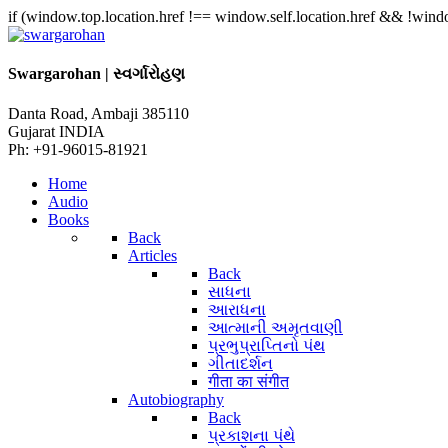
if (window.top.location.href !== window.self.location.href && !window
Swargarohan | સ્વર્ગારોહણ
Danta Road, Ambaji 385110
Gujarat INDIA
Ph: +91-96015-81921
Home
Audio
Books
Back
Articles
Back
સાધના
આરાધના
આત્માની અમૃતવાણી
પ્રભુપ્રાપ્તિનો પંથ
ગીતાદર્શન
गीता का संगीत
Autobiography
Back
પ્રકાશના પંથે