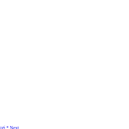
રું *
Next