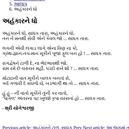
આલાપ
અહંકારને ધો
અહંકારને ધો
અહંકારને ધો, સાધક તારા, અહંકારને ધો.
તન ને મનથી સેવી એને કેવલ જો ... સાધક તારા.
લગની એવી લગાડ લાગે એના વિણ ના કો,
ગ્રંથ-જ્ઞાન-તપ-માન મૂકીને પૂજા ફૂલ બન હો ! ... સાધક તારા.
રાગદ્વેષને ટાળી દે, ના ભેદભાવથી જો.
રામ રમે છે ચરાચર મહીં, પડદો રાખે શો ? ... સાધક તારા.
મોટાઇની વાત મૂકીને બાલક બનતાં રો,
ગર્વ ગળાવી દે સઘળો યે, બડભાગી થા તો ... સાધક તારા.
હું હું – ની વાતો મૂકીને તુંની કર વાતો,
‘પાગલ’ અંતરના પટ ખૂલશે કૃપા વરસતાં હો ... સાધક તારા.
- શ્રી યોગેશ્વરજી
Previous article: અહંકારને ટાળ, સાધક
Prev
Next article: આ જગમાં તા