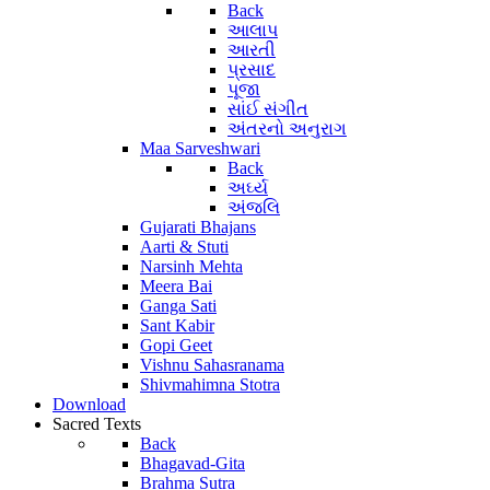
Back
આલાપ
આરતી
પ્રસાદ
પૂજા
સાંઈ સંગીત
અંતરનો અનુરાગ
Maa Sarveshwari
Back
અર્ઘ્ય
અંજલિ
Gujarati Bhajans
Aarti & Stuti
Narsinh Mehta
Meera Bai
Ganga Sati
Sant Kabir
Gopi Geet
Vishnu Sahasranama
Shivmahimna Stotra
Download
Sacred Texts
Back
Bhagavad-Gita
Brahma Sutra