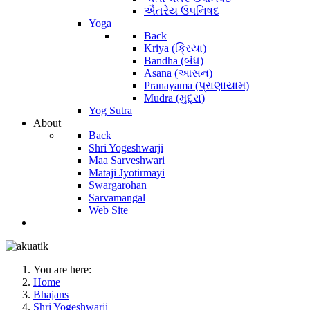
ઐતરેય ઉપનિષદ
Yoga
Back
Kriya (ક્રિયા)
Bandha (બંધ)
Asana (આસન)
Pranayama (પ્રાણાયામ)
Mudra (મુદ્રા)
Yog Sutra
About
Back
Shri Yogeshwarji
Maa Sarveshwari
Mataji Jyotirmayi
Swargarohan
Sarvamangal
Web Site
You are here:
Home
Bhajans
Shri Yogeshwarji