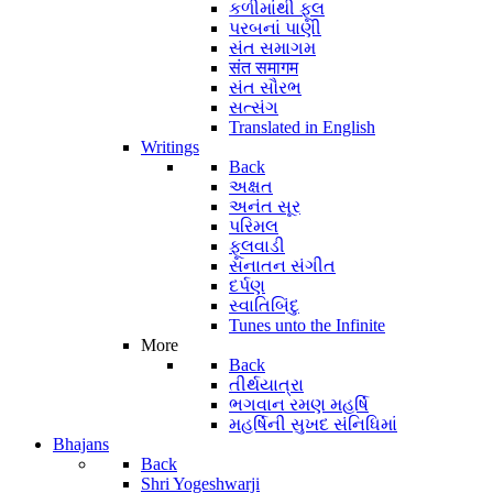
કળીમાંથી ફૂલ
પરબનાં પાણી
સંત સમાગમ
संत समागम
સંત સૌરભ
સત્સંગ
Translated in English
Writings
Back
અક્ષત
અનંત સૂર
પરિમલ
ફૂલવાડી
સનાતન સંગીત
દર્પણ
સ્વાતિબિંદુ
Tunes unto the Infinite
More
Back
તીર્થયાત્રા
ભગવાન રમણ મહર્ષિ
મહર્ષિની સુખદ સંનિધિમાં
Bhajans
Back
Shri Yogeshwarji