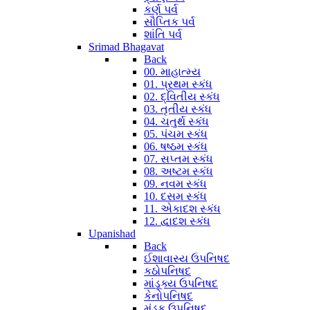
કર્ણ પર્વ
સૌપ્તિક પર્વ
શાંતિ પર્વ
Srimad Bhagavat
Back
00. માહાત્મ્ય
01. પ્રથમ સ્કંધ
02. દ્વિતીય સ્કંધ
03. તૃતીય સ્કંધ
04. ચતુર્થ સ્કંધ
05. પંચમ સ્કંધ
06. ષષ્ઠમ સ્કંધ
07. સપ્તમ સ્કંધ
08. અષ્ટમ સ્કંધ
09. નવમ સ્કંધ
10. દસમ સ્કંધ
11. એકાદશ સ્કંધ
12. દ્વાદશ સ્કંધ
Upanishad
Back
ઈશાવાસ્ય ઉપનિષદ
કઠોપનિષદ
માંડૂક્ય ઉપનિષદ
કેનોપનિષદ
મુંડક ઉપનિષદ