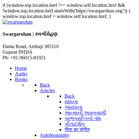
if (window.top.location.href !== window.self.location.href &&
!window.top.location.href.startsWith('https://swargarohan.org/')) {
window.top.location.href = window.self.location.href; }
Swargarohan | સ્વર્ગારોહણ
Danta Road, Ambaji 385110
Gujarat INDIA
Ph: +91-96015-81921
Home
Audio
Books
Back
Articles
Back
સાધના
આરાધના
આત્માની અમૃતવાણી
પ્રભુપ્રાપ્તિનો પંથ
ગીતાદર્શન
गीता का संगीत
Autobiography