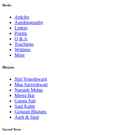
Books
Articles
Autobiography
Letters
Poems
Q & A
Teachings
Writings
More
Bhajans
Shri Yogeshwarji
Maa Sarveshwari
Narsinh Mehta
Meera Bai
Ganga Sati
Sant Kabir
Gujarati Bhajans
Aarti & Stuti
Sacred Texts