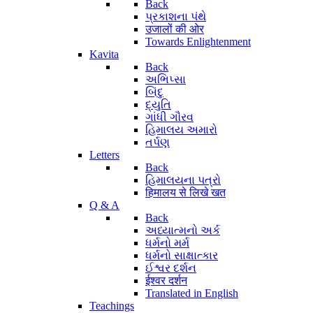
Back
પ્રકાશના પંથે
उजालों की ओर
Towards Enlightenment
Kavita
Back
અભિપ્સા
બિંદુ
દ્યુતિ
ગાંધી ગૌરવ
હિમાલય અમારો
તર્પણ
Letters
Back
હિમાલયના પત્રો
हिमालय से लिखे खत
Q & A
Back
અધ્યાત્મનો અર્ક
ધર્મનો મર્મ
ધર્મનો સાક્ષાત્કાર
ઈશ્વર દર્શન
ईश्वर दर्शन
Translated in English
Teachings