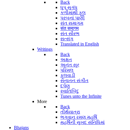
Back
ધૂપ સુગંધ
કળીમાંથી ફૂલ
પરબનાં પાણી
સંત સમાગમ
संत समागम
સંત સૌરભ
સત્સંગ
Translated in English
Writings
Back
અક્ષત
અનંત સૂર
પરિમલ
ફૂલવાડી
સનાતન સંગીત
દર્પણ
સ્વાતિબિંદુ
Tunes unto the Infinite
More
Back
તીર્થયાત્રા
ભગવાન રમણ મહર્ષિ
મહર્ષિની સુખદ સંનિધિમાં
Bhajans