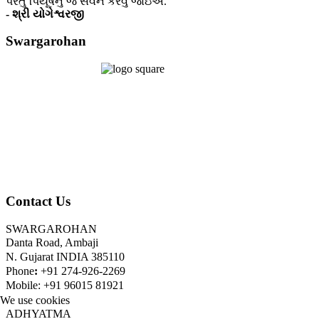
પરંતુ પિયૂષનું જ સેવન કરવું જોઇએ.
- શ્રી યોગેશ્વરજી
Swargarohan
Contact Us
SWARGAROHAN
Danta Road, Ambaji
N. Gujarat INDIA 385110
Phone
:
+91 274-926-2269
Mobile: +91 96015 81921
We use cookies
ADHYATMA