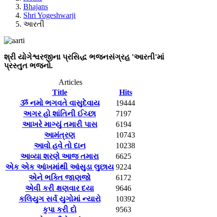
Bhajans
Shri Yogeshwarji
આરતી
શ્રી યોગેશ્વરજીના પ્રસિદ્ધ ભજનસંગ્રહ 'આરતી'માં
પ્રસ્તુત ભજનો.
Articles
Title
Hits
ૐ નમો ભગવતે વાસુદેવાય
19444
અગર હો શાંતિની ઈચ્છા
7197
આખરે માગ્યું તમારી પાસ
6194
આમંત્રણ
10743
આવો હવે તો દાન
10238
આવ્યા શરણે આજ તમારા
6625
એક એક આંખમાંથી આંસુડા લુછાય
9224
એને ભક્તિ જાણજો
6172
એવી કરી ક્ષણવાર દયા
9646
કલિયુગ સર્વ યુગોમાં ન્યારો
10392
કૃપા કરી દો
9563