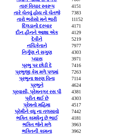
તારું વિચાર સ્વરૂપ
4151
તારે ચેતવું હોય તો ચેતજે
7383
તારો ભરોસો મને ભારી
11152
દિલડાનો દરબાર
4171
દીન હીનને આશા એક
4129
દેવીને
5219
નચિકેતાને
7977
નિર્ગુણ ને સગુણ
4303
પ્યાસ
3971
પ્રભુ પર છોડી દે
7416
પ્રભુજી કેમ મળે પળમાં
7263
પ્રભુના શરણ વિના
7114
પ્રભુને
4624
પ્રવાસી, પ્રેમનગર રસ પી
4381
પ્રીત થઈ છે
4303
પ્રેમનો મહિમા
4517
પ્રેમીને વધુ ના તલસાવો
7442
ભક્તિ કામધેનુ છે ભાઈ
4181
ભક્તિ જેને મળે
3963
ભક્તિની કામના
3962