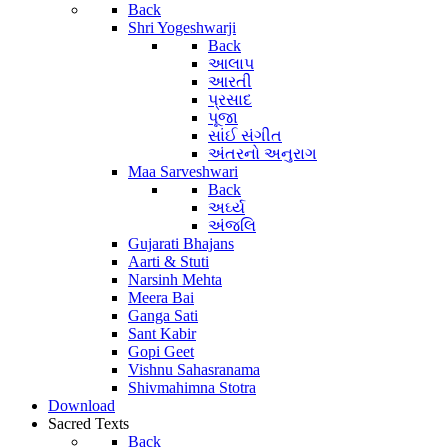
Back
Shri Yogeshwarji
Back
આલાપ
આરતી
પ્રસાદ
પૂજા
સાંઈ સંગીત
અંતરનો અનુરાગ
Maa Sarveshwari
Back
અર્ઘ્ય
અંજલિ
Gujarati Bhajans
Aarti & Stuti
Narsinh Mehta
Meera Bai
Ganga Sati
Sant Kabir
Gopi Geet
Vishnu Sahasranama
Shivmahimna Stotra
Download
Sacred Texts
Back