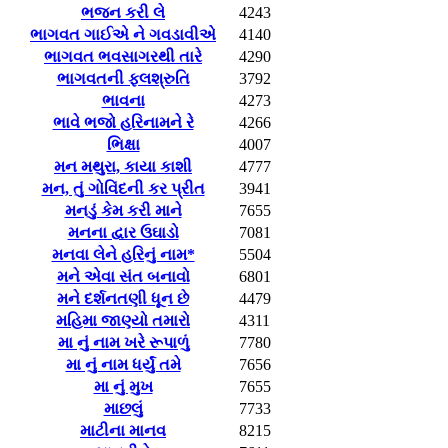
ભજન કરી લે
4243
ભાગવત ગાઈએ ને ગવડાવીએ
4140
ભાગવત ભવસાગરથી તારે
4290
ભાગવતની ફલશ્રુતિ
3792
ભાવના
4273
ભાવે ભજો હરિનામને રે
4266
ભિક્ષા
4007
મન મથુરા, કાયા કાશી
4777
મન, તું ગોવિંદની કર પ્રીત
3941
મનડું કેમ કરી માને
7655
મનના દ્વાર ઉઘાડો
7081
મનવા લેને હરિનું નામ*
5504
મને એવા સંત બનાવો
6801
મને દર્શનતણી ધૂન છે
4479
મહિમા જાણ્યો તમારો
4311
મા નું નામ ખરે રૂપાળું
7780
મા નું નામ ધર્યું તમે
7656
મા નું મુખ
7655
માછલું
7733
માટીના માનવ
8215