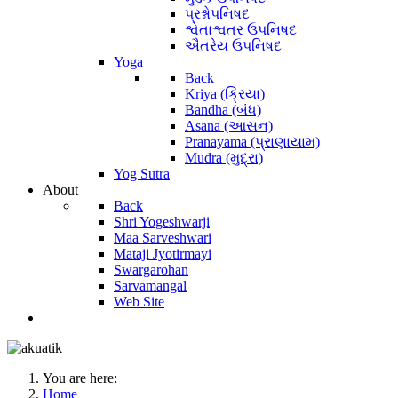
પ્રશ્નોપનિષદ
શ્વેતાશ્વતર ઉપનિષદ
ઐતરેય ઉપનિષદ
Yoga
Back
Kriya (ક્રિયા)
Bandha (બંધ)
Asana (આસન)
Pranayama (પ્રાણાયામ)
Mudra (મુદ્રા)
Yog Sutra
About
Back
Shri Yogeshwarji
Maa Sarveshwari
Mataji Jyotirmayi
Swargarohan
Sarvamangal
Web Site
You are here:
Home