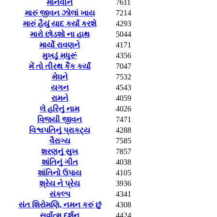
માનવીને
7611
મારું જીવન ઝોલાં ખાય
7214
મારું હૈયું યાદ કર્યા કરશે
4293
મારો છોડશો ના હાથ
5044
માર્યો રાવણને
4171
મુખડું મધુરૂં
4356
મેં તો તીરથ કૈંક કર્યાં
7047
મેઘને
7532
યગન
4543
રામને
4059
લે હરિનું નામ
4026
વિજયી જીવન
7471
વિશ્વપતિનું પ્રાકટ્ય
4288
વૈરાગ્ય
7585
શરણનું સુખ
7857
શાંતિનું ગીત
4038
શાંતિનો ઉપાય
4105
શ્રેય ને પ્રેય
3936
સંકલ્પ
4341
સંત શિરોમણિ, નમન કરું છું
4308
સર્વાત્મ દર્શન
4424