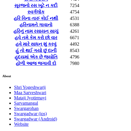
સૂરજનો રસ ખૂટે ન કદી
7254
સ્વર્ગલોક
4754
હરિ વિના તારું કોઈ નથી
4531
હરિનામને ગાવાનો
6388
હરિનું નામ રસાયન સાચું
4261
હવે તમે કેમ કરો છો વાર
6671
હવે મારે સાધન શું કરવું
4492
હું તો થઈ ગયો છું દાની
8543
હૃદયમાં એક છે જ્યોતિ
4796
હોળી આજ જગાવી દો
7980
About
Shri Yogeshwarji
Maa Sarveshwari
Mataji Jyotirmayi
Sarvamangal
Swargarohan
Swargadwar (ios)
Swargadwar (Android)
Website