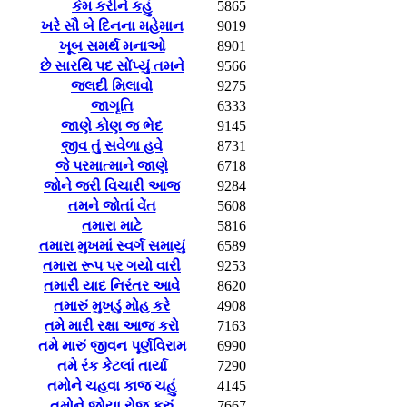
કેમ કરીને કહું
5865
ખરે સૌ બે દિનના મહેમાન
9019
ખૂબ સમર્થ મનાઓ
8901
છે સારથિ પદ સોંપ્યું તમને
9566
જલદી મિલાવો
9275
જાગૃતિ
6333
જાણે કોણ જ ભેદ
9145
જીવ તું સવેળા હવે
8731
જે પરમાત્માને જાણે
6718
જોને જરી વિચારી આજ
9284
તમને જોતાં વેંત
5608
તમારા માટે
5816
તમારા મુખમાં સ્વર્ગ સમાયું
6589
તમારા રૂપ પર ગયો વારી
9253
તમારી યાદ નિરંતર આવે
8620
તમારું મુખડું મોહ કરે
4908
તમે મારી રક્ષા આજ કરો
7163
તમે મારું જીવન પૂર્ણવિરામ
6990
તમે રંક કેટલાં તાર્યા
7290
તમોને ચહવા કાજ ચહું
4145
તમોને જોયા રોજ કરું
7667