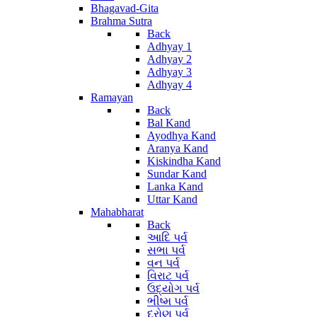
Bhagavad-Gita
Brahma Sutra
Back
Adhyay 1
Adhyay 2
Adhyay 3
Adhyay 4
Ramayan
Back
Bal Kand
Ayodhya Kand
Aranya Kand
Kiskindha Kand
Sundar Kand
Lanka Kand
Uttar Kand
Mahabharat
Back
આદિ પર્વ
સભા પર્વ
વન પર્વ
વિરાટ પર્વ
ઉદ્યોગ પર્વ
ભીષ્મ પર્વ
દ્રોણ પર્વ