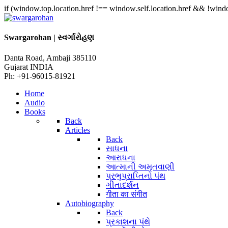
if (window.top.location.href !== window.self.location.href && !window
Swargarohan | સ્વર્ગારોહણ
Danta Road, Ambaji 385110
Gujarat INDIA
Ph: +91-96015-81921
Home
Audio
Books
Back
Articles
Back
સાધના
આરાધના
આત્માની અમૃતવાણી
પ્રભુપ્રાપ્તિનો પંથ
ગીતાદર્શન
गीता का संगीत
Autobiography
Back
પ્રકાશના પંથે