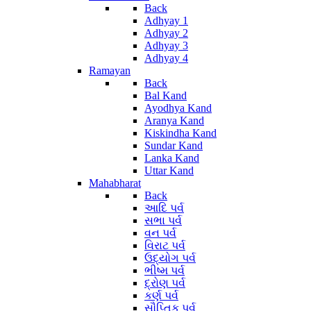
Back
Adhyay 1
Adhyay 2
Adhyay 3
Adhyay 4
Ramayan
Back
Bal Kand
Ayodhya Kand
Aranya Kand
Kiskindha Kand
Sundar Kand
Lanka Kand
Uttar Kand
Mahabharat
Back
આદિ પર્વ
સભા પર્વ
વન પર્વ
વિરાટ પર્વ
ઉદ્યોગ પર્વ
ભીષ્મ પર્વ
દ્રોણ પર્વ
કર્ણ પર્વ
સૌપ્તિક પર્વ