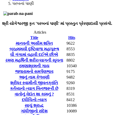
પરબનાં પાણી
શ્રી યોગેશ્વરજી કૃત 'પરબનાં પાણી' માં પ્રસ્તુત પ્રેરણાદાયી પ્રસંગો.
Articles
Title
Hits
માનવની અસીમ શક્તિ
9622
બ્રહ્મમયી દૃષ્ટિવાળા મહાપુરૂષ
8553
ઘી ગંગામાં વહાવી દઈએ છીએ
8835
રમણ મહર્ષિની શરીરત્યાગની સૂચના
8802
રમણાશ્રમની ગાય
10340
જલારામનો સમર્પણભાવ
9175
આનું નામ કેળવણી
9482
શ્રીધર સ્વામીની જીવનક્રાંતિ
9260
કર્તવ્યનો ત્યાગ બિનજરૂરી છે
8319
વાતોનું વેદાંત શા કામનું ?
8531
દધીચિનો ત્યાગ
8412
સાચું શ્રાદ્ધ
10386
ગાંધીજીનો સંદેશ
10089