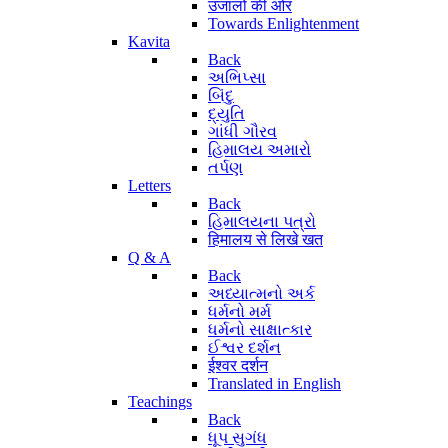
उजालों की ओर
Towards Enlightenment
Kavita
Back
અભિપ્સા
બિંદુ
દ્યુતિ
ગાંધી ગૌરવ
હિમાલય અમારો
તર્પણ
Letters
Back
હિમાલયના પત્રો
हिमालय से लिखे खत
Q & A
Back
અધ્યાત્મનો અર્ક
ધર્મનો મર્મ
ધર્મનો સાક્ષાત્કાર
ઈશ્વર દર્શન
ईश्वर दर्शन
Translated in English
Teachings
Back
ધૂપ સુગંધ