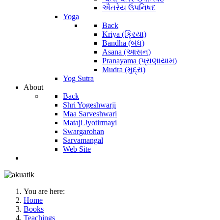
ઐતરેય ઉપનિષદ
Yoga
Back
Kriya (ક્રિયા)
Bandha (બંધ)
Asana (આસન)
Pranayama (પ્રાણાયામ)
Mudra (મુદ્રા)
Yog Sutra
About
Back
Shri Yogeshwarji
Maa Sarveshwari
Mataji Jyotirmayi
Swargarohan
Sarvamangal
Web Site
You are here:
Home
Books
Teachings