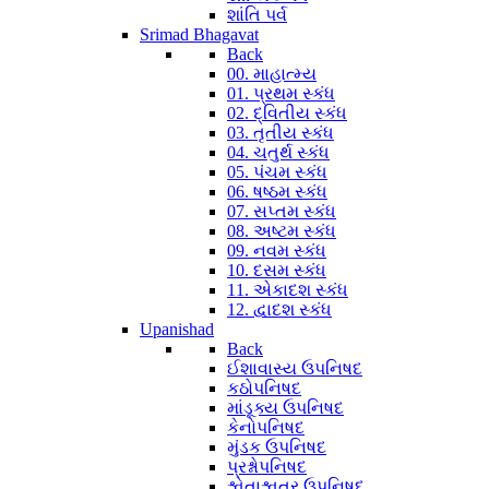
શાંતિ પર્વ
Srimad Bhagavat
Back
00. માહાત્મ્ય
01. પ્રથમ સ્કંધ
02. દ્વિતીય સ્કંધ
03. તૃતીય સ્કંધ
04. ચતુર્થ સ્કંધ
05. પંચમ સ્કંધ
06. ષષ્ઠમ સ્કંધ
07. સપ્તમ સ્કંધ
08. અષ્ટમ સ્કંધ
09. નવમ સ્કંધ
10. દસમ સ્કંધ
11. એકાદશ સ્કંધ
12. દ્વાદશ સ્કંધ
Upanishad
Back
ઈશાવાસ્ય ઉપનિષદ
કઠોપનિષદ
માંડૂક્ય ઉપનિષદ
કેનોપનિષદ
મુંડક ઉપનિષદ
પ્રશ્નોપનિષદ
શ્વેતાશ્વતર ઉપનિષદ