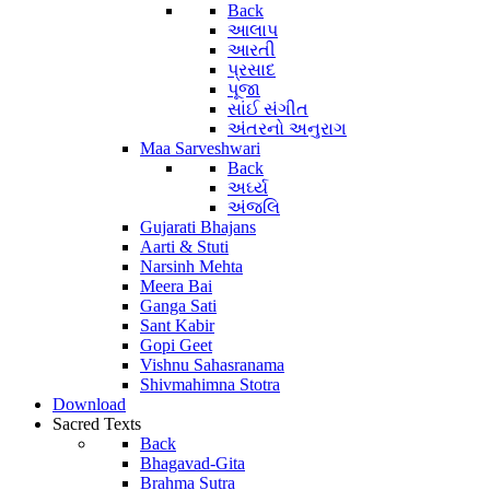
Back
આલાપ
આરતી
પ્રસાદ
પૂજા
સાંઈ સંગીત
અંતરનો અનુરાગ
Maa Sarveshwari
Back
અર્ઘ્ય
અંજલિ
Gujarati Bhajans
Aarti & Stuti
Narsinh Mehta
Meera Bai
Ganga Sati
Sant Kabir
Gopi Geet
Vishnu Sahasranama
Shivmahimna Stotra
Download
Sacred Texts
Back
Bhagavad-Gita
Brahma Sutra