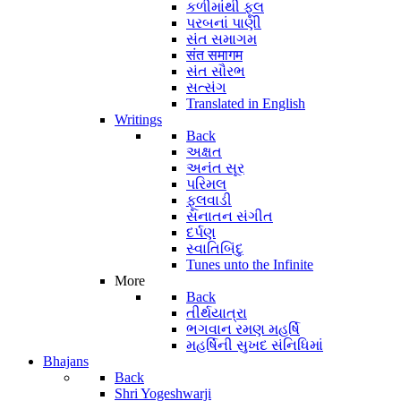
કળીમાંથી ફૂલ
પરબનાં પાણી
સંત સમાગમ
संत समागम
સંત સૌરભ
સત્સંગ
Translated in English
Writings
Back
અક્ષત
અનંત સૂર
પરિમલ
ફૂલવાડી
સનાતન સંગીત
દર્પણ
સ્વાતિબિંદુ
Tunes unto the Infinite
More
Back
તીર્થયાત્રા
ભગવાન રમણ મહર્ષિ
મહર્ષિની સુખદ સંનિધિમાં
Bhajans
Back
Shri Yogeshwarji