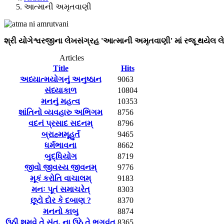
આત્માની અમૃતવાણી
શ્રી યોગેશ્વરજીના લેખસંગ્રહ 'આત્માની અમૃતવાણી' માં રજૂ થયેલ લે
Articles
Title
Hits
અધ્યાત્મયોગનું અનુષ્ઠાન
9063
સંધ્યાકાળ
10804
મનનું મહત્વ
10353
શાંતિનો વ્યવહારુ અભિગમ
8756
વદનં પ્રસાદ સદનમ્
8796
બ્રાહ્મમૂહુર્ત
9465
ધર્મભાવના
8662
બુદ્ધિયોગ
8719
જીવો જીવસ્ય જીવનમ્
9776
મૂકં કરોતિ વાચાલમ્
9183
મનઃ પૂતં સમાચરેત્
8303
છૂટો દોર કે દબાણ ?
8370
મનનો કાબુ
8874
ઉઠી શમવે તે સંત, ના ઉઠે તે ભગવંત
8365