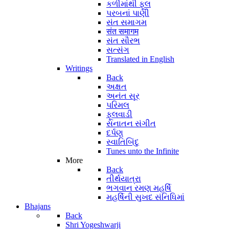
કળીમાંથી ફૂલ
પરબનાં પાણી
સંત સમાગમ
संत समागम
સંત સૌરભ
સત્સંગ
Translated in English
Writings
Back
અક્ષત
અનંત સૂર
પરિમલ
ફૂલવાડી
સનાતન સંગીત
દર્પણ
સ્વાતિબિંદુ
Tunes unto the Infinite
More
Back
તીર્થયાત્રા
ભગવાન રમણ મહર્ષિ
મહર્ષિની સુખદ સંનિધિમાં
Bhajans
Back
Shri Yogeshwarji