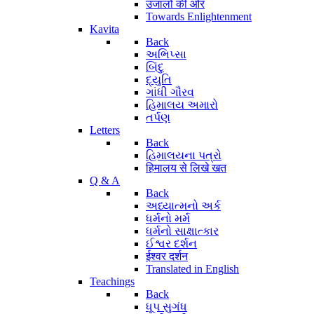
उजालों की ओर
Towards Enlightenment
Kavita
Back
અભિપ્સા
બિંદુ
દ્યુતિ
ગાંધી ગૌરવ
હિમાલય અમારો
તર્પણ
Letters
Back
હિમાલયના પત્રો
हिमालय से लिखे खत
Q & A
Back
અધ્યાત્મનો અર્ક
ધર્મનો મર્મ
ધર્મનો સાક્ષાત્કાર
ઈશ્વર દર્શન
ईश्वर दर्शन
Translated in English
Teachings
Back
ધૂપ સુગંધ