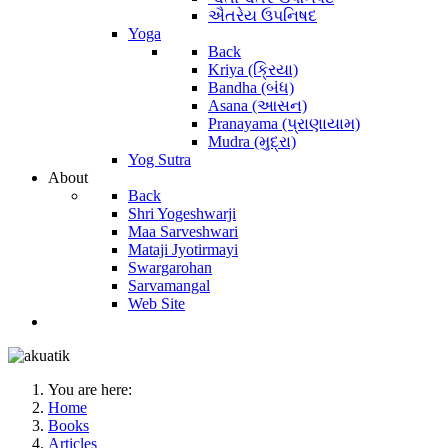
ઐતરેય ઉપનિષદ
Yoga
Back
Kriya (ક્રિયા)
Bandha (બંધ)
Asana (આસન)
Pranayama (પ્રાણાયામ)
Mudra (મુદ્રા)
Yog Sutra
About
Back
Shri Yogeshwarji
Maa Sarveshwari
Mataji Jyotirmayi
Swargarohan
Sarvamangal
Web Site
You are here:
Home
Books
Articles