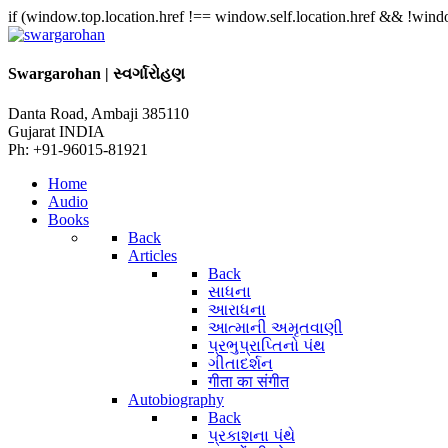
if (window.top.location.href !== window.self.location.href && !window
Swargarohan | સ્વર્ગારોહણ
Danta Road, Ambaji 385110
Gujarat INDIA
Ph: +91-96015-81921
Home
Audio
Books
Back
Articles
Back
સાધના
આરાધના
આત્માની અમૃતવાણી
પ્રભુપ્રાપ્તિનો પંથ
ગીતાદર્શન
गीता का संगीत
Autobiography
Back
પ્રકાશના પંથે