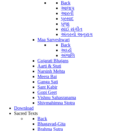
Back
આલાપ
આરતી
પ્રસાદ
પૂજા
સાંઈ સંગીત
અંતરનો અનુરાગ
Maa Sarveshwari
Back
અર્ઘ્ય
અંજલિ
Gujarati Bhajans
Aarti & Stuti
Narsinh Mehta
Meera Bai
Ganga Sati
Sant Kabir
Gopi Geet
Vishnu Sahasranama
Shivmahimna Stotra
Download
Sacred Texts
Back
Bhagavad-Gita
Brahma Sutra