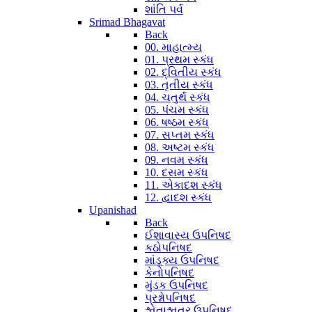
શાંતિ પર્વ
Srimad Bhagavat
Back
00. માહાત્મ્ય
01. પ્રથમ સ્કંધ
02. દ્વિતીય સ્કંધ
03. તૃતીય સ્કંધ
04. ચતુર્થ સ્કંધ
05. પંચમ સ્કંધ
06. ષષ્ઠમ સ્કંધ
07. સપ્તમ સ્કંધ
08. અષ્ટમ સ્કંધ
09. નવમ સ્કંધ
10. દસમ સ્કંધ
11. એકાદશ સ્કંધ
12. દ્વાદશ સ્કંધ
Upanishad
Back
ઈશાવાસ્ય ઉપનિષદ
કઠોપનિષદ
માંડૂક્ય ઉપનિષદ
કેનોપનિષદ
મુંડક ઉપનિષદ
પ્રશ્નોપનિષદ
શ્વેતાશ્વતર ઉપનિષદ