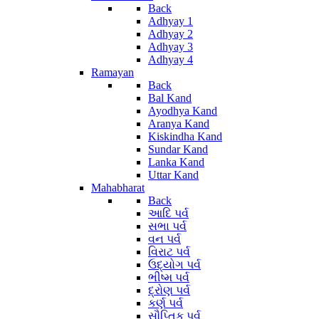
Back
Adhyay 1
Adhyay 2
Adhyay 3
Adhyay 4
Ramayan
Back
Bal Kand
Ayodhya Kand
Aranya Kand
Kiskindha Kand
Sundar Kand
Lanka Kand
Uttar Kand
Mahabharat
Back
આદિ પર્વ
સભા પર્વ
વન પર્વ
વિરાટ પર્વ
ઉદ્યોગ પર્વ
ભીષ્મ પર્વ
દ્રોણ પર્વ
કર્ણ પર્વ
સૌપ્તિક પર્વ