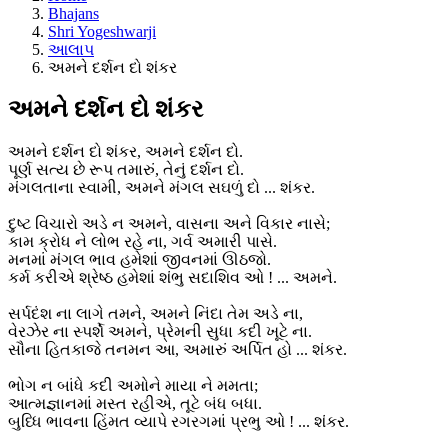
Bhajans
Shri Yogeshwarji
આલાપ
અમને દર્શન દો શંકર
અમને દર્શન દો શંકર
અમને દર્શન દો શંકર, અમને દર્શન દો.
પૂર્ણ સત્ય છે રૂપ તમારું, તેનું દર્શન દો.
મંગલતાના સ્વામી, અમને મંગલ સઘળું દો ... શંકર.
દુષ્ટ વિચારો અડે ન અમને, વાસના અને વિકાર નાસે;
કામ ક્રોધ ને લોભ રહે ના, ગર્વ અમારી પાસે.
મનમાં મંગલ ભાવ હમેશાં જીવનમાં ઊઠજો.
કર્મ કરીએ શ્રેષ્ઠ હમેશાં શંભુ સદાશિવ ઓ ! ... અમને.
સર્પદંશ ના લાગે તમને, અમને નિંદા તેમ અડે ના,
વેરઝેર ના સ્પર્શે અમને, પ્રેમની સુધા કદી ખૂટે ના.
સૌના હિતકાજે તનમન આ, અમારું અર્પિત હો ... શંકર.
ભોગ ન બાંધે કદી અમોને માયા ને મમતા;
આત્મજ્ઞાનમાં મસ્ત રહીએ, તૂટે બંધ બધા.
બુધ્ધિ ભાવના હિંમત વ્યાપે રગરગમાં પ્રભુ ઓ ! ... શંકર.