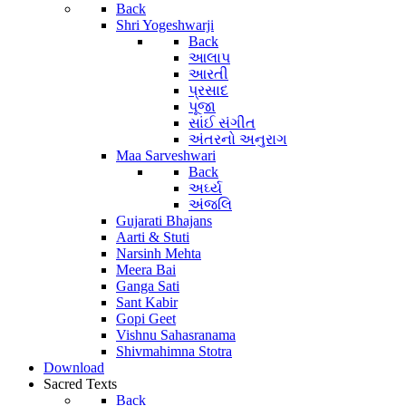
Back
Shri Yogeshwarji
Back
આલાપ
આરતી
પ્રસાદ
પૂજા
સાંઈ સંગીત
અંતરનો અનુરાગ
Maa Sarveshwari
Back
અર્ઘ્ય
અંજલિ
Gujarati Bhajans
Aarti & Stuti
Narsinh Mehta
Meera Bai
Ganga Sati
Sant Kabir
Gopi Geet
Vishnu Sahasranama
Shivmahimna Stotra
Download
Sacred Texts
Back