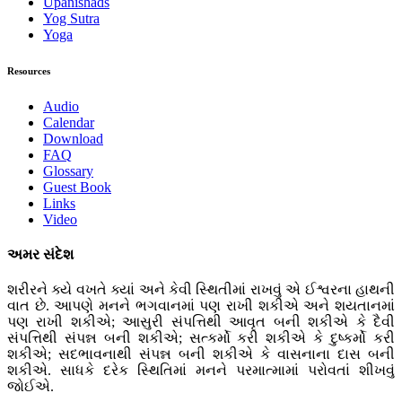
Upanishads
Yog Sutra
Yoga
Resources
Audio
Calendar
Download
FAQ
Glossary
Guest Book
Links
Video
અમર સંદેશ
શરીરને ક્યે વખતે ક્યાં અને કેવી સ્થિતીમાં રાખવું એ ઈશ્વરના હાથની
વાત છે. આપણે મનને ભગવાનમાં પણ રાખી શકીએ અને શયતાનમાં
પણ રાખી શકીએ; આસુરી સંપત્તિથી આવૃત બની શકીએ કે દૈવી
સંપત્તિથી સંપન્ન બની શકીએ; સત્કર્મો કરી શકીએ કે દુષ્કર્મો કરી
શકીએ; સદભાવનાથી સંપન્ન બની શકીએ કે વાસનાના દાસ બની
શકીએ. સાધકે દરેક સ્થિતિમાં મનને પરમાત્મામાં પરોવતાં શીખવું
જોઈએ.