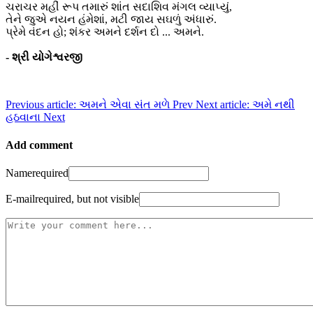
ચરાચર મહીં રૂપ તમારું શાંત સદાશિવ મંગલ વ્યાપ્યું,
તેને જુએ નયન હંમેશાં, મટી જાય સઘળું અંધારું.
પ્રેમે વંદન હો; શંકર અમને દર્શન દો ... અમને.
- શ્રી યોગેશ્વરજી
Previous article: અમને એવા સંત મળે
Prev
Next article: અમે નથી
હઠવાના
Next
Add comment
Name
required
E-mail
required, but not visible