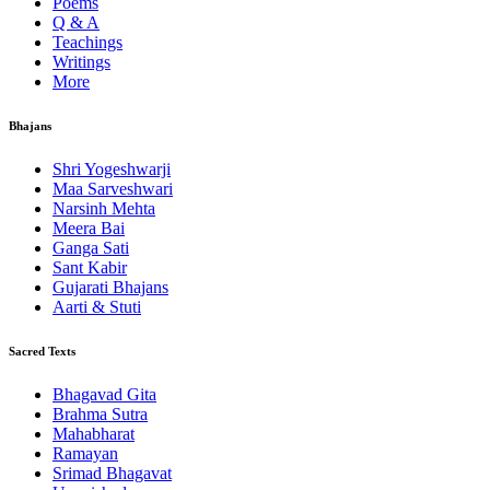
Poems
Q & A
Teachings
Writings
More
Bhajans
Shri Yogeshwarji
Maa Sarveshwari
Narsinh Mehta
Meera Bai
Ganga Sati
Sant Kabir
Gujarati Bhajans
Aarti & Stuti
Sacred Texts
Bhagavad Gita
Brahma Sutra
Mahabharat
Ramayan
Srimad Bhagavat