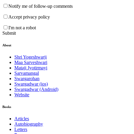
Notify me of follow-up comments
Accept privacy policy
I'm not a robot
Submit
About
Shri Yogeshwarji
Maa Sarveshwari
Mataji Jyotirmayi
Sarvamangal
Swargarohan
Swargadwar (ios)
Swargadwar (Android)
Website
Books
Articles
Autobiography
Letters