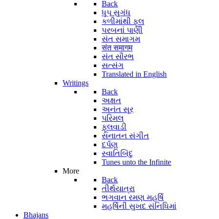
Back
ધૂપ સુગંધ
કળીમાંથી ફૂલ
પરબનાં પાણી
સંત સમાગમ
संत समागम
સંત સૌરભ
સત્સંગ
Translated in English
Writings
Back
અક્ષત
અનંત સૂર
પરિમલ
ફૂલવાડી
સનાતન સંગીત
દર્પણ
સ્વાતિબિંદુ
Tunes unto the Infinite
More
Back
તીર્થયાત્રા
ભગવાન રમણ મહર્ષિ
મહર્ષિની સુખદ સંનિધિમાં
Bhajans