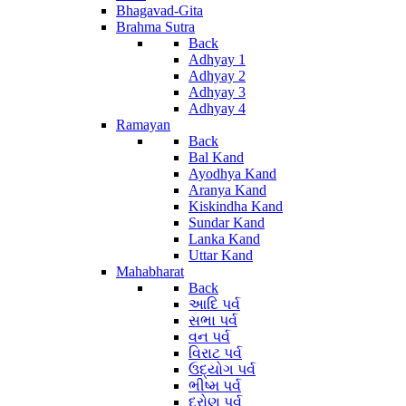
Bhagavad-Gita
Brahma Sutra
Back
Adhyay 1
Adhyay 2
Adhyay 3
Adhyay 4
Ramayan
Back
Bal Kand
Ayodhya Kand
Aranya Kand
Kiskindha Kand
Sundar Kand
Lanka Kand
Uttar Kand
Mahabharat
Back
આદિ પર્વ
સભા પર્વ
વન પર્વ
વિરાટ પર્વ
ઉદ્યોગ પર્વ
ભીષ્મ પર્વ
દ્રોણ પર્વ