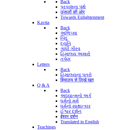
Back
પ્રકાશના પંથે
उजालों की ओर
Towards Enlightenment
Kavita
Back
અભિપ્સા
બિંદુ
દ્યુતિ
ગાંધી ગૌરવ
હિમાલય અમારો
તર્પણ
Letters
Back
હિમાલયના પત્રો
हिमालय से लिखे खत
Q & A
Back
અધ્યાત્મનો અર્ક
ધર્મનો મર્મ
ધર્મનો સાક્ષાત્કાર
ઈશ્વર દર્શન
ईश्वर दर्शन
Translated in English
Teachings