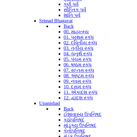
કર્ણ પર્વ
સૌપ્તિક પર્વ
શાંતિ પર્વ
Srimad Bhagavat
Back
00. માહાત્મ્ય
01. પ્રથમ સ્કંધ
02. દ્વિતીય સ્કંધ
03. તૃતીય સ્કંધ
04. ચતુર્થ સ્કંધ
05. પંચમ સ્કંધ
06. ષષ્ઠમ સ્કંધ
07. સપ્તમ સ્કંધ
08. અષ્ટમ સ્કંધ
09. નવમ સ્કંધ
10. દસમ સ્કંધ
11. એકાદશ સ્કંધ
12. દ્વાદશ સ્કંધ
Upanishad
Back
ઈશાવાસ્ય ઉપનિષદ
કઠોપનિષદ
માંડૂક્ય ઉપનિષદ
કેનોપનિષદ
મુંડક ઉપનિષદ