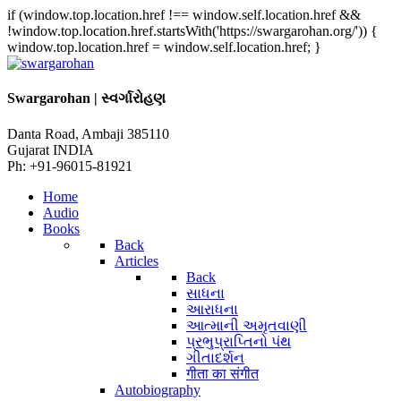
if (window.top.location.href !== window.self.location.href &&
!window.top.location.href.startsWith('https://swargarohan.org/')) {
window.top.location.href = window.self.location.href; }
Swargarohan | સ્વર્ગારોહણ
Danta Road, Ambaji 385110
Gujarat INDIA
Ph: +91-96015-81921
Home
Audio
Books
Back
Articles
Back
સાધના
આરાધના
આત્માની અમૃતવાણી
પ્રભુપ્રાપ્તિનો પંથ
ગીતાદર્શન
गीता का संगीत
Autobiography