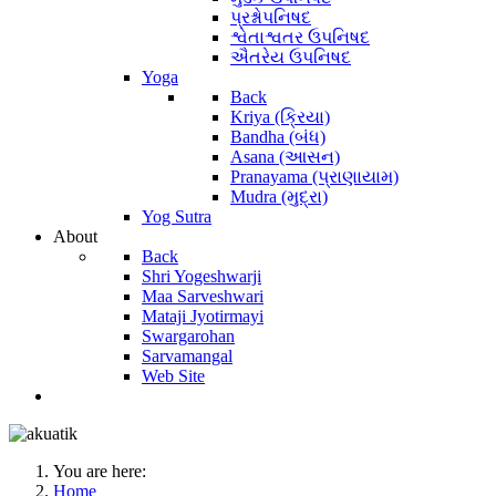
પ્રશ્નોપનિષદ
શ્વેતાશ્વતર ઉપનિષદ
ઐતરેય ઉપનિષદ
Yoga
Back
Kriya (ક્રિયા)
Bandha (બંધ)
Asana (આસન)
Pranayama (પ્રાણાયામ)
Mudra (મુદ્રા)
Yog Sutra
About
Back
Shri Yogeshwarji
Maa Sarveshwari
Mataji Jyotirmayi
Swargarohan
Sarvamangal
Web Site
You are here:
Home