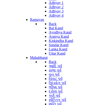
Adhyay 1
Adhyay 2
Adhyay 3
Adhyay 4
Ramayan
Back
Bal Kand
Ayodhya Kand
Aranya Kand
Kiskindha Kand
Sundar Kand
Lanka Kand
Uttar Kand
Mahabharat
Back
આદિ પર્વ
સભા પર્વ
વન પર્વ
વિરાટ પર્વ
ઉદ્યોગ પર્વ
ભીષ્મ પર્વ
દ્રોણ પર્વ
કર્ણ પર્વ
સૌપ્તિક પર્વ
શાંતિ પર્વ