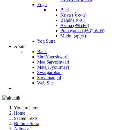
Yoga
Back
Kriya (ક્રિયા)
Bandha (બંધ)
Asana (આસન)
Pranayama (પ્રાણાયામ)
Mudra (મુદ્રા)
Yog Sutra
About
Back
Shri Yogeshwarji
Maa Sarveshwari
Mataji Jyotirmayi
Swargarohan
Sarvamangal
Web Site
You are here:
Home
Sacred Texts
Brahma Sutra
Adhyay 1