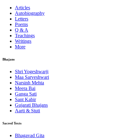
Articles
Autobiography
Letters
Poems
Q & A
Teachings
Writings
More
Bhajans
Shri Yogeshwarji
Maa Sarveshwari
Narsinh Mehta
Meera Bai
Ganga Sati
Sant Kabir
Gujarati Bhajans
Aarti & Stuti
Sacred Texts
Bhagavad Gita