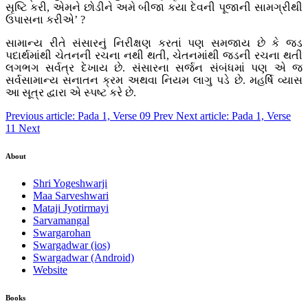
સૃષ્ટિ કરી, એમને છોડીને અમે બીજા કયા દેવની પૂજાની સામગ્રીથી
ઉપાસના કરીએ’ ?
સામાન્ય રીતે સંસારનું નિરીક્ષણ કરતાં પણ સમજાય છે કે જડ
પદાર્થમાંથી ચેતનની રચના નથી થતી, ચેતનમાંથી જડની રચના થતી
લગભગ સર્વત્ર દેખાય છે. સંસારના સર્જન સંબંધમાં પણ એ જ
સર્વસામાન્ય સનાતન ક્રમ અથવા નિયમ લાગુ પડે છે. મહર્ષિ વ્યાસ
આ સૂત્ર દ્વારા એ સ્પષ્ટ કરે છે.
Previous article: Pada 1, Verse 09
Prev
Next article: Pada 1, Verse
11
Next
About
Shri Yogeshwarji
Maa Sarveshwari
Mataji Jyotirmayi
Sarvamangal
Swargarohan
Swargadwar (ios)
Swargadwar (Android)
Website
Books