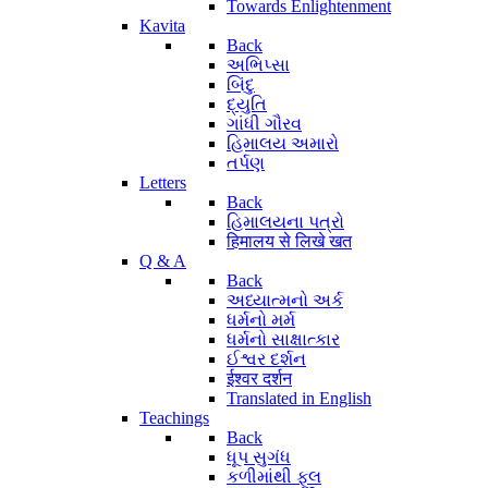
Towards Enlightenment
Kavita
Back
અભિપ્સા
બિંદુ
દ્યુતિ
ગાંધી ગૌરવ
હિમાલય અમારો
તર્પણ
Letters
Back
હિમાલયના પત્રો
हिमालय से लिखे खत
Q & A
Back
અધ્યાત્મનો અર્ક
ધર્મનો મર્મ
ધર્મનો સાક્ષાત્કાર
ઈશ્વર દર્શન
ईश्वर दर्शन
Translated in English
Teachings
Back
ધૂપ સુગંધ
કળીમાંથી ફૂલ