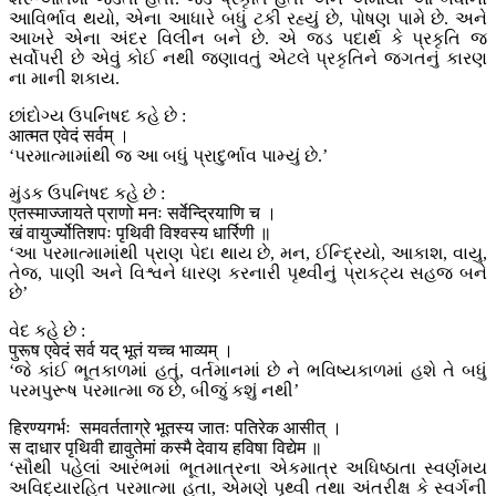
આવિર્ભાવ થયો, એના આધારે બધું ટકી રહ્યું છે, પોષણ પામે છે. અને
આખરે એના અંદર વિલીન બને છે. એ જડ પદાર્થ કે પ્રકૃતિ જ
સર્વોપરી છે એવું કોઈ નથી જણાવતું એટલે પ્રકૃતિને જગતનું કારણ
ના માની શકાય.
છાંદોગ્ય ઉપનિષદ કહે છે :
आत्मत एवेदं सर्वम् ।
‘પરમાત્મામાંથી જ આ બધું પ્રાદુર્ભાવ પામ્યું છે.’
મુંડક ઉપનિષદ કહે છે :
एतस्माज्जायते प्राणो मनः सर्वेन्द्रियाणि च ।
खं वायुर्ज्योतिशपः पृथिवी विश्वस्य धार्रिणी ॥
‘આ પરમાત્મામાંથી પ્રાણ પેદા થાય છે, મન, ઈન્દ્રિયો, આકાશ, વાયુ,
તેજ, પાણી અને વિશ્વને ધારણ કરનારી પૃથ્વીનું પ્રાકટ્ય સહજ બને
છે’
વેદ કહે છે :
पुरूष एवेदं सर्व यद् भूतं यच्च भाव्यम् ।
‘જે કાંઈ ભૂતકાળમાં હતું, વર્તમાનમાં છે ને ભવિષ્યકાળમાં હશે તે બધું
પરમપુરૂષ પરમાત્મા જ છે, બીજું કશું નથી’
हिरण्यगर्भः समवर्तताग्रे भूतस्य जातः पतिरेक आसीत् ।
स दाधार पृथिवी द्यावुतेमां कस्मै देवाय हविषा विद्येम ॥
‘સૌથી પહેલાં આરંભમાં ભૂતમાત્રના એકમાત્ર અધિષ્ઠાતા સ્વર્ણમય
અવિદ્યારહિત પરમાત્મા હતા, એમણે પૃથ્વી તથા અંતરીક્ષ કે સ્વર્ગની