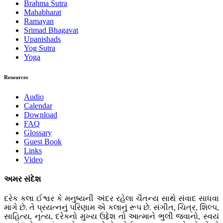
Brahma Sutra
Mahabharat
Ramayan
Srimad Bhagavat
Upanishads
Yog Sutra
Yoga
Resources
Audio
Calendar
Download
FAQ
Glossary
Guest Book
Links
Video
અમર સંદેશ
દરેક કલા ઈશ્વર કે મનુષ્યની અંદર રહેલા ચૈતન્ય સાથે સંવાદ સાધવા
માગે છે. તે પ્રયત્નનું પરિણામ એ કલાનું રૂપ છે. સંગીત, ચિત્ર, શિલ્પ,
સાહિત્ય, નૃત્ય, દરેકનો મુખ્ય ઉદ્દેશ તો આત્માને ભુલી જવાનો, સ્વયં