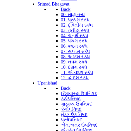
Srimad Bhagavat
Back
00. માહાત્મ્ય
01. પ્રથમ સ્કંધ
02. દ્વિતીય સ્કંધ
03. તૃતીય સ્કંધ
04. ચતુર્થ સ્કંધ
05. પંચમ સ્કંધ
06. ષષ્ઠમ સ્કંધ
07. સપ્તમ સ્કંધ
08. અષ્ટમ સ્કંધ
09. નવમ સ્કંધ
10. દસમ સ્કંધ
11. એકાદશ સ્કંધ
12. દ્વાદશ સ્કંધ
Upanishad
Back
ઈશાવાસ્ય ઉપનિષદ
કઠોપનિષદ
માંડૂક્ય ઉપનિષદ
કેનોપનિષદ
મુંડક ઉપનિષદ
પ્રશ્નોપનિષદ
શ્વેતાશ્વતર ઉપનિષદ
ઐતરેય ઉપનિષદ