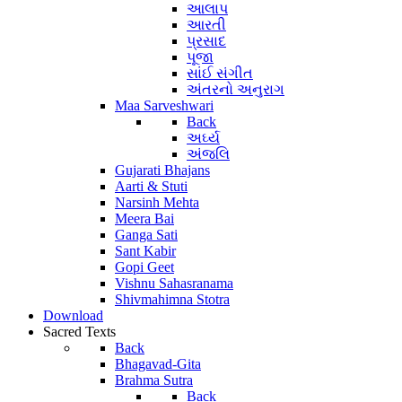
આલાપ
આરતી
પ્રસાદ
પૂજા
સાંઈ સંગીત
અંતરનો અનુરાગ
Maa Sarveshwari
Back
અર્ઘ્ય
અંજલિ
Gujarati Bhajans
Aarti & Stuti
Narsinh Mehta
Meera Bai
Ganga Sati
Sant Kabir
Gopi Geet
Vishnu Sahasranama
Shivmahimna Stotra
Download
Sacred Texts
Back
Bhagavad-Gita
Brahma Sutra
Back