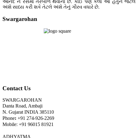
આનંદ ને રસમાં તરબોળ થવાનો છે. કોઈ પણ કલા આ હેતુને જેટલે
અંશે સાધ્ય કરી શકે તેટલે અંશે તેનું ગૌરવ વધારે છે.
Swargarohan
Contact Us
SWARGAROHAN
Danta Road, Ambaji
N. Gujarat INDIA 385110
Phone
:
+91 274-926-2269
Mobile: +91 96015 81921
ADHYATMA