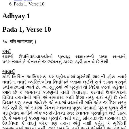
Pada 1, Verse 10
Adhyay 1
Pada 1, Verse 10
१०. गति सामान्यात् ।
અર્થ
સઘળાં ઉપનિષદ-વાક્યોનો પ્રવાહ સમાનરૂપે પરમ સત્યને,
પરમાત્માને કે ચેતનને જ જગતનું કારણ કહી બતાવે છે તેથી.
ભાવાર્થ
કોઈ નિશ્ચિત અભિપ્રાય પર પહોંચવામાં મુશ્કેલી લાગતી હોય ત્યારે
વધારેમાં વધારે વ્યક્તિઓના નિર્ણયને લક્ષમાં લઈને સર્વ સંમત વસ્તુને
સ્વીકારવામાં આવે છે. આ સૂત્રમાં એ પ્રકૃતિનો નિર્દેશ કરતાં કહેવામાં
આવે છે કે જગતના કારણની ચર્ચા વિચારણા કરનારાં ઉપનિષદના
વિવિધ વચનોની ગતિ એ સંબંધમાં કયી દિશા તરફ થઈ રહી છે તેનો
વિચાર પણ કરવા જેવો છે. એ સઘળાં વચનોની ગતિ એક જ દિશા તરફ
થઈ રહી છે, એ સઘળા ચિંતન મનનના પુણ્ય પ્રવાહો પૃથક્ પૃથક્ રીતે
પ્રાદુર્ભાવ પામીને એક જ સંગીતના સ્વર રેલાવતા પ્રવાહિત થઈ રહ્યા
છે, કે જગતનું કારણ જડ પ્રવૃત્તિ નથી પરંતુ સચ્ચિદાનંદ પરમાત્મા છે.
ઉપનિષદ કે વેદનું એક પણ વચન એવું નથી કહેતું કે સૃષ્ટિની
શરૂઆતમાં જડતા હતી. જડ પ્રકૃતિ હતી અને એમાંથી આ બધાનો