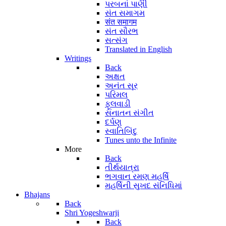
પરબનાં પાણી
સંત સમાગમ
संत समागम
સંત સૌરભ
સત્સંગ
Translated in English
Writings
Back
અક્ષત
અનંત સૂર
પરિમલ
ફૂલવાડી
સનાતન સંગીત
દર્પણ
સ્વાતિબિંદુ
Tunes unto the Infinite
More
Back
તીર્થયાત્રા
ભગવાન રમણ મહર્ષિ
મહર્ષિની સુખદ સંનિધિમાં
Bhajans
Back
Shri Yogeshwarji
Back