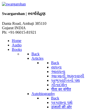
Swargarohan | સ્વર્ગારોહણ
Danta Road, Ambaji 385110
Gujarat INDIA
Ph: +91-96015-81921
Home
Audio
Books
Back
Articles
Back
સાધના
આરાધના
આત્માની અમૃતવાણી
પ્રભુપ્રાપ્તિનો પંથ
ગીતાદર્શન
गीता का संगीत
Autobiography
Back
પ્રકાશના પંથે
उजालों की ओर