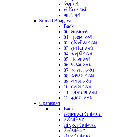
કર્ણ પર્વ
સૌપ્તિક પર્વ
શાંતિ પર્વ
Srimad Bhagavat
Back
00. માહાત્મ્ય
01. પ્રથમ સ્કંધ
02. દ્વિતીય સ્કંધ
03. તૃતીય સ્કંધ
04. ચતુર્થ સ્કંધ
05. પંચમ સ્કંધ
06. ષષ્ઠમ સ્કંધ
07. સપ્તમ સ્કંધ
08. અષ્ટમ સ્કંધ
09. નવમ સ્કંધ
10. દસમ સ્કંધ
11. એકાદશ સ્કંધ
12. દ્વાદશ સ્કંધ
Upanishad
Back
ઈશાવાસ્ય ઉપનિષદ
કઠોપનિષદ
માંડૂક્ય ઉપનિષદ
કેનોપનિષદ
મુંડક ઉપનિષદ