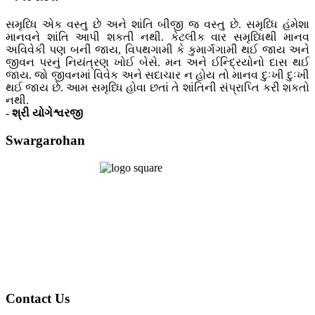
સમૃધ્ધિ એક વસ્તુ છે અને શાંતિ બીજી જ વસ્તુ છે. સમૃધ્ધિ હંમેશા
માનવને શાંતિ આપી શકતી નથી. કેટલીક વાર સમૃધ્ધિથી માનવ
અવિવેકી પણ બની જાય, વિપથગામી કે કુમાર્ગગામી થઈ જાય અને
જીવન પરનું નિયંત્રણ ખોઈ બેસે. મન અને ઈન્દ્રિયોનો દાસ થઈ
જાય. જો જીવનમાં વિવેક અને સદાચાર ન હોય તો માનવ દુઃખી દુઃખી
થઈ જાય છે. આમ સમૃધ્ધિ હોવા છતાં તે શાંતિની સંપ્રાપ્તિ કરી શકતો
નથી.
- શ્રી યોગેશ્વરજી
Swargarohan
Contact Us