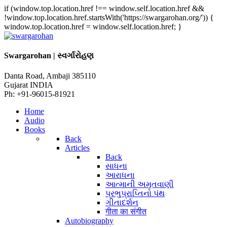
if (window.top.location.href !== window.self.location.href &&
!window.top.location.href.startsWith('https://swargarohan.org/')) {
window.top.location.href = window.self.location.href; }
Swargarohan | સ્વર્ગારોહણ
Danta Road, Ambaji 385110
Gujarat INDIA
Ph: +91-96015-81921
Home
Audio
Books
Back
Articles
Back
સાધના
આરાધના
આત્માની અમૃતવાણી
પ્રભુપ્રાપ્તિનો પંથ
ગીતાદર્શન
गीता का संगीत
Autobiography