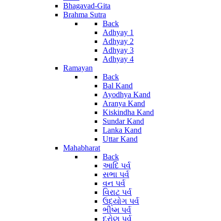
Bhagavad-Gita
Brahma Sutra
Back
Adhyay 1
Adhyay 2
Adhyay 3
Adhyay 4
Ramayan
Back
Bal Kand
Ayodhya Kand
Aranya Kand
Kiskindha Kand
Sundar Kand
Lanka Kand
Uttar Kand
Mahabharat
Back
આદિ પર્વ
સભા પર્વ
વન પર્વ
વિરાટ પર્વ
ઉદ્યોગ પર્વ
ભીષ્મ પર્વ
દ્રોણ પર્વ