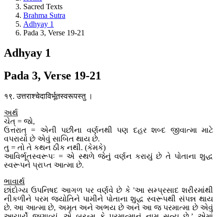
Sacred Texts
Brahma Sutra
Adhyay 1
Pada 3, Verse 19-21
Adhyay 1
Pada 3, Verse 19-21
१९. उत्तराश्चेदाविर्भूतस्वरूपस्तु ।
અર્થ
ચેત્ = જો,
ઉત્તરાત્ = એની પછીના વર્ણનથી પણ દહર શબ્દ જીવાત્મા માટે
વપરાયો છે એવું સાબિત થાય છે.
તુ = તો તે કથન ઠીક નથી. (કેમકે)
આવિર્ભૂતસ્વરૂપઃ = એ સ્થળે જેનું વર્ણન કરાયું છે તે પોતાના શુદ્ધ
સ્વરૂપને પ્રાપ્ત આત્મા છે.
ભાવાર્થ
છાંદોગ્ય ઉપનિષદ આગળ પર વર્ણવે છે કે 'આ સમ્પ્રસાદ શરીરમાંથી
નીકળીને પરમ જ્યોતિને પામીને પોતાના શુદ્ધ સ્વરૂપથી સંપન્ન થાય
છે. આ આત્મા છે, અમૃત અને અભય છે અને આ જ પરમાત્મા છે એવું
આચાર્યે જણાવ્યું. એ બ્રહ્મ કે પરમાત્માનું નામ સત્ય છે.’ એમાં