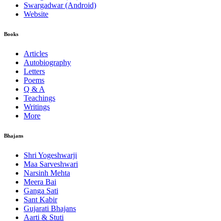
Swargadwar (Android)
Website
Books
Articles
Autobiography
Letters
Poems
Q & A
Teachings
Writings
More
Bhajans
Shri Yogeshwarji
Maa Sarveshwari
Narsinh Mehta
Meera Bai
Ganga Sati
Sant Kabir
Gujarati Bhajans
Aarti & Stuti