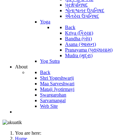
પ્રશ્નોપનિષદ
શ્વેતાશ્વતર ઉપનિષદ
ઐતરેય ઉપનિષદ
Yoga
Back
Kriya (ક્રિયા)
Bandha (બંધ)
Asana (આસન)
Pranayama (પ્રાણાયામ)
Mudra (મુદ્રા)
Yog Sutra
About
Back
Shri Yogeshwarji
Maa Sarveshwari
Mataji Jyotirmayi
Swargarohan
Sarvamangal
Web Site
You are here:
Home