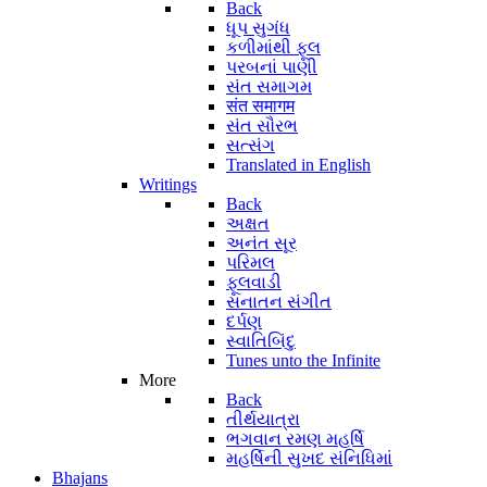
Back
ધૂપ સુગંધ
કળીમાંથી ફૂલ
પરબનાં પાણી
સંત સમાગમ
संत समागम
સંત સૌરભ
સત્સંગ
Translated in English
Writings
Back
અક્ષત
અનંત સૂર
પરિમલ
ફૂલવાડી
સનાતન સંગીત
દર્પણ
સ્વાતિબિંદુ
Tunes unto the Infinite
More
Back
તીર્થયાત્રા
ભગવાન રમણ મહર્ષિ
મહર્ષિની સુખદ સંનિધિમાં
Bhajans