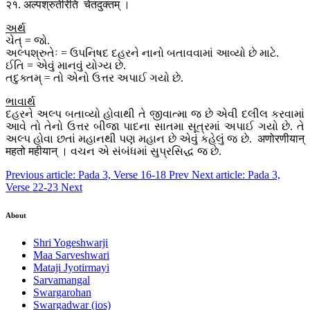
२१. अल्पश्रुतेरिति चेतदुक्तम् ।
અર્થ
ચેત્ = જો.
અલ્પશ્રુતેઃ = ઉપનિષદ દહરને નાનો બતાવવામાં આવ્યો છે માટે.
ઈતિ = એવું માનવું યોગ્ય છે.
તદુક્તમ્ = તો એનો ઉત્તર અપાઈ ગયો છે.
ભાવાર્થ
દહરને અલ્પ બતાવ્યો હોવાથી તે જીવાત્મા જ છે એવી દલીલ કરવામાં
આવે તો તેનો ઉત્તર બીજા પાદના સાતમા સૂત્રમાં અપાઈ ગયો છે. તે
અલ્પ હોવા છતાં મહાનથી પણ મહાન છે એવું કહેલું જ છે. अणोरणीयान्
महतो महीयान् । વચન એ સંબંધમાં સુપ્રસિદ્ધ જ છે.
Previous article: Pada 3, Verse 16-18
Prev
Next article: Pada 3,
Verse 22-23
Next
About
Shri Yogeshwarji
Maa Sarveshwari
Mataji Jyotirmayi
Sarvamangal
Swargarohan
Swargadwar (ios)