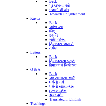
Back
પ્રકાશના પંથે
उजालों की ओर
Towards Enlightenment
Kavita
Back
અભિપ્સા
બિંદુ
દ્યુતિ
ગાંધી ગૌરવ
હિમાલય અમારો
તર્પણ
Letters
Back
હિમાલયના પત્રો
हिमालय से लिखे खत
Q & A
Back
અધ્યાત્મનો અર્ક
ધર્મનો મર્મ
ધર્મનો સાક્ષાત્કાર
ઈશ્વર દર્શન
ईश्वर दर्शन
Translated in English
Teachings