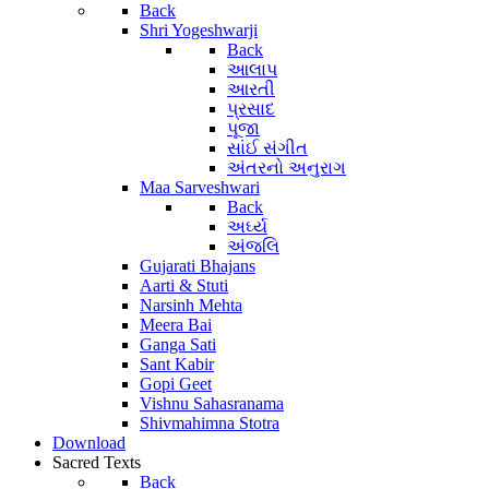
Back
Shri Yogeshwarji
Back
આલાપ
આરતી
પ્રસાદ
પૂજા
સાંઈ સંગીત
અંતરનો અનુરાગ
Maa Sarveshwari
Back
અર્ઘ્ય
અંજલિ
Gujarati Bhajans
Aarti & Stuti
Narsinh Mehta
Meera Bai
Ganga Sati
Sant Kabir
Gopi Geet
Vishnu Sahasranama
Shivmahimna Stotra
Download
Sacred Texts
Back