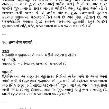
સમ્પ્રસાદ શબ્દ દ્વારા જીવાત્માનું વર્ણન કરેલું છે એટલા માટે દહર
શબ્દને જીવાત્માનો વાચક માનવો જોઈએ એવું કહેવામાં આવે તો તે
બરાબર નથી કારણ કે એ વર્ણન પોતાના શુદ્ધ સ્વરૂપની પ્રાપ્તિ
કરનારા જીવાત્મા પરમજ્યોતિને પામે છે એવું પણ કહેવાયું છે. એ
પરમજ્યોતિ અથવા શુદ્ધ સ્વરૂપ પરમાત્મા હોવાથી, દહર શબ્દને
જીવાત્માનો નહિ પરંતુ પરમાત્માનો વાચક જ માનવો જોઈએ.
---
२०. अन्यार्थश्च परामर्शः ।
અર્થ
પરામર્શઃ = જીવાત્માને લક્ષ્ય કરીને કરાયલો સંકેત.
ચ = પણ.
અન્યાર્થઃ = બીજા જ કારણથી કરાયલો છે.
ભાવાર્થ
ઉપનિષદના એ વર્ણનમાં જીવાત્મા વિશેનો સંકેત મળે છે એનો અર્થ
એવો નથી કે દહર શબ્દ જીવાત્માનો સૂચક છે. એ વર્ણનમાં પરમાત્માના
વાસ્તવિક સ્વરૂપનો સાક્ષાત્કાર થવાથી જીવાત્મા પણ એવા લક્ષણવાળો
બની જાય છે તેવું દર્શાવવા માટે જ જીવાત્માનું એવું રૂપ બતાવેલું છે.
બાકી દહર શબ્દ ત્યાં પરમાત્માનો જ સૂચક છે.
---