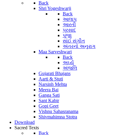
Back
Shri Yogeshwarji
Back
આલાપ
આરતી
પ્રસાદ
પૂજા
સાંઈ સંગીત
અંતરનો અનુરાગ
Maa Sarveshwari
Back
અર્ઘ્ય
અંજલિ
Gujarati Bhajans
Aarti & Stuti
Narsinh Mehta
Meera Bai
Ganga Sati
Sant Kabir
Gopi Geet
Vishnu Sahasranama
Shivmahimna Stotra
Download
Sacred Texts
Back