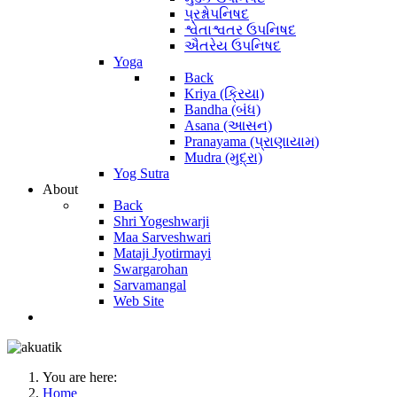
પ્રશ્નોપનિષદ
શ્વેતાશ્વતર ઉપનિષદ
ઐતરેય ઉપનિષદ
Yoga
Back
Kriya (ક્રિયા)
Bandha (બંધ)
Asana (આસન)
Pranayama (પ્રાણાયામ)
Mudra (મુદ્રા)
Yog Sutra
About
Back
Shri Yogeshwarji
Maa Sarveshwari
Mataji Jyotirmayi
Swargarohan
Sarvamangal
Web Site
You are here:
Home