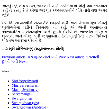
એટલું કહીને કચ ઇન્દ્રભવનમાં ગયો. ત્યાં દેવોએ એનું આદરસન્માન
કર્યું ને કહ્યું કે તેં કરેલા અદભુત કલ્યાણકાર્યને લીધે તારો યશ અમર
રહેશે.
કચે વિદ્યા મેળવીને સન્માર્ગને છોડ્યો નહીં અને પોતાના મૂળ લોકનું
પ્રલોભનમાં પડીને વિસ્મરણ ના કર્યું. એ એની અસામાન્ય
આત્મશક્તિ - સંયમવૃત્તિ અને શુદ્ધિ દર્શાવે છે. ભારતીય સંસ્કૃતિ
લગ્નની અને બીજી બધી જ જીવનોપયોગી પ્રવૃત્તિની પાછળ વિવેકનું
પીઠબળ આવશ્યક માને છે.
– © શ્રી યોગેશ્વરજી (મહાભારતના મોતી)
Previous article: કચ શુક્રાચાર્ય પાસે
Prev
Next article: દેવયાની
દુઃખી બની
Next
About
Shri Yogeshwarji
Maa Sarveshwari
Mataji Jyotirmayi
Sarvamangal
Swargarohan
Swargadwar (ios)
Swargadwar (Android)