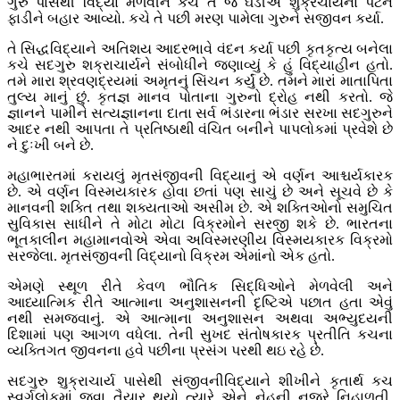
ગુરુ પાસેથી વિદ્યા મેળવીને કચ તે જ ઘડીએ શુક્રચાર્યના પેટને
ફાડીને બહાર આવ્યો. કચે તે પછી મરણ પામેલા ગુરુને સજીવન કર્યા.
તે સિદ્ધવિદ્યાને અતિશય આદરભાવે વંદન કર્યા પછી કૃતકૃત્ય બનેલા
કચે સદગુરુ શક્રાચાર્યને સંબોધીને જણાવ્યું કે હું વિદ્યાહીન હતો.
તમે મારા શ્રવણદ્રયમાં અમૃતનું સિંચન કર્યું છે. તમને મારાં માતાપિતા
તુલ્ય માનું છું. કૃતજ્ઞ માનવ પોતાના ગુરુનો દ્રોહ નથી કરતો. જે
જ્ઞાનને પામીને સત્યજ્ઞાનના દાતા સર્વ ભંડારના ભંડાર સરખા સદગુરુને
આદર નથી આપતા તે પ્રતિષ્ઠાથી વંચિત બનીને પાપલોકમાં પ્રવેશે છે
ને દુઃખી બને છે.
મહાભારતમાં કરાયલું મૃતસંજીવની વિદ્યાનું એ વર્ણન આશ્ચર્યકારક
છે. એ વર્ણન વિસ્મયકારક હોવા છતાં પણ સાચું છે અને સૂચવે છે કે
માનવની શક્તિ તથા શક્યતાઓ અસીમ છે. એ શક્તિઓનો સમુચિત
સુવિકાસ સાધીને તે મોટા મોટા વિક્રમોને સરજી શકે છે. ભારતના
ભૂતકાલીન મહામાનવોએ એવા અવિસ્મરણીય વિસ્મયકારક વિક્રમો
સરજેલા. મૃતસંજીવની વિદ્યાનો વિક્રમ એમાંનો એક હતો.
એમણે સ્થૂળ રીતે કેવળ ભૌતિક સિદ્ધિઓને મેળવેલી અને
આધ્યાત્મિક રીતે આત્માના અનુશાસનની દૃષ્ટિએ પછાત હતા એવું
નથી સમજવાનું. એ આત્માના અનુશાસન અથવા અભ્યુદયની
દિશામાં પણ આગળ વધેલા. તેની સુખદ સંતોષકારક પ્રતીતિ કચના
વ્યક્તિગત જીવનના હવે પછીના પ્રસંગ પરથી થઇ રહે છે.
સદગુરુ શુક્રાચાર્ય પાસેથી સંજીવનીવિદ્યાને શીખીને કૃતાર્થ કચ
સ્વર્ગલોકમાં જવા તૈયાર થયો ત્યારે એને નેહની નજરે નિહાળતી,