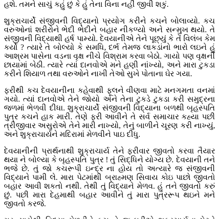
હશે. તમને સાચું કહું છું કે હું તેના વિના નહીં જીવી શકું.
શુક્રાચાર્યે સંજીવની વિદ્યાનો પ્રયોગ કરીને કચને બોલાવ્યો. કચ
વરુઓનાં શરીરોને ભેદી ભેદીને બહાર નીકળ્યો અને સન્મુખ થયો. તે
સંજીવની વિદ્યાથી હર્ષ પામ્યો. દેવયાનીએ તેને પૂછ્યું કે તેં વિલંબ કેમ
કર્યો ? ત્યારે તે બોલ્યો કે સમધિ, દર્ભ તેમજ લાકડાંનો ભારો લઇને હું
આશ્રમ પાસેના વડના વૃક્ષ નીચે વિશ્રામ કરવા બેઠો. ગાયો પણ વૃક્ષની
છાયામાં બેઠી. ત્યારે ત્યાં દાનવોએ મને હણી નાંખ્યો, અને મારા ટુકડા
કરીને શિયાળ તથા વરુઓને નાખી તેઓ સુખે પોતાના ઘેર ગયા.
ફરીથી કચ દેવયાનીના કહેવાથી ફૂલને વીણવા માટે મનગમતા વનમાં
ગયો. ત્યાં દાનવોએ તેને જોયો અને તેના ટુકડે ટુકડા કરી સમુદ્રના
જળમાં ભેળવી દીધા. શુક્રાચાર્યે સંજીવની વિદ્યાના બળથી બૃહસ્પતિ
પુત્ર કચને હાક મારી. તેણે ફરી આવીને તે સર્વ સમાચાર કહ્યા પછી
ત્રીજીવાર અસુરોએ તેને મારી નાખ્યો, તેનું બાળીને ચૂરણ કરી નાખ્યું,
અને શુક્રાચાર્યને મદિરામાં મેળવીને પાઇ દીધુ.
દેવયાનીની પ્રાર્થનાથી શુક્રાચાર્ય તેને ફરીવાર જીવતો કરવા તૈયાર
થયા ને બોલ્યા કે બૃહસ્પતિ પુત્ર ! તું સિદ્ધિને યોગ્ય છે. દેવયાની તને
ભજે છે. તું જો કચરૂપી ઇન્દ્ર ના હોય તો અત્યારે જ સંજીવની
વિદ્યાને પામી લે. મારા પેટમાંથી બ્રાહ્મણ સિવાય કોઇ પાછો જીવતો
બહાર આવી શકતો નથી. તેથી તું વિદ્યાને મેળવ. હું તને જીવતો કરું
છું. પછી મારા દેહમાથી બહાર આવીને તું મારા પુત્રરૂપ થઇને મને
જીવતો કરજે.