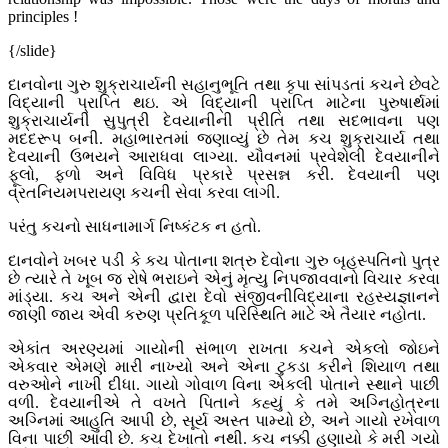
principles !
{/slide}
દાનવોના ગુરુ શુક્રાચાર્યની સહાનુભૂતિ તથા કૃપા સાંપડતાં કચને છેવટે
વિદ્યાની પ્રાપ્તિ થઇ. એ વિદ્યાની પ્રાપ્તિ માટેના પુરુષાર્થમાં
શુક્રાચાર્યની સુપુત્રી દેવયાનીની પ્રીતિ તથા સદભાવના પણ
મદદરૂપ બની. મહાભારતમાં જણાવ્યું છે તેમ કચ શુક્રાચાર્ય તથા
દેવયાની ઉભયને આરાધવા લાગ્યા. યૌવનમાં પ્રવેશેલી દેવયાનીને
ફૂલો, ફળો અને વિવિધ પ્રકારે પ્રસન્ન કરી. દેવયાની પણ
વ્રતનિયમપરાયણ કચની સેવા કરવા લાગી.
પરંતુ કચનો સાધનામાર્ગ નિષ્કંટક ન હતો.
દાનવોને ખબર પડી કે કચ પોતાના શત્રુ દેવોના ગુરુ બૃહસ્પતિનો પુત્ર
છે ત્યારે તે ખૂબ જ રોષે ભરાઇને એનું મૃત્યુ નિપજાવવાનો વિચાર કરવા
માંડ્યા. કચ અને એની દ્વારા દેવો સંજીવનીવિદ્યાના રહસ્યજ્ઞાનને
જાણી જાય એવી કરુણ પ્રતિકૂળ પરિસ્થિતિ માટે એ તૈયાર નહોતા.
એકાંત અરણ્યમાં ગાયોની સંભાળ રાખતા કચને એકલો જોઇને
એકવાર એમણે મારી નાખ્યો અને એના ટુકડા કરીને શિયાળ તથા
વરુઓને નાખી દીધા. ગાયો ગોવાળ વિના એકલી પોતાને સ્થાને પાછી
વળી. દેવયાનીએ તે વખતે પિતાને કહ્યું કે તમે અગ્નિહોત્રના
અગ્નિમાં આહુતિ આપી છે, સૂર્ય અસ્ત પામ્યો છે, અને ગાયો રખેવાળ
વિના પાછી આવી છે. કચ દેખાતો નથી. કચ નક્કી હણાયો કે મરી ગયો