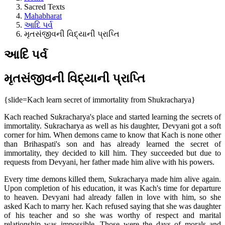
Sacred Texts
Mahabharat
આદિ પર્વ
મૃતસંજીવની વિદ્યાની પ્રાપ્તિ
આદિ પર્વ
મૃતસંજીવની વિદ્યાની પ્રાપ્તિ
{slide=Kach learn secret of immortality from Shukracharya}
Kach reached Sukracharya's place and started learning the secrets of
immortality. Sukracharya as well as his daughter, Devyani got a soft
corner for him. When demons came to know that Kach is none other
than Brihaspati's son and has already learned the secret of
immortality, they decided to kill him. They succeeded but due to
requests from Devyani, her father made him alive with his powers.
Every time demons killed them, Sukracharya made him alive again.
Upon completion of his education, it was Kach's time for departure
to heaven. Devyani had already fallen in love with him, so she
asked Kach to marry her. Kach refused saying that she was daughter
of his teacher and so she was worthy of respect and marital
relationship was impossible. Those were the days of morals and