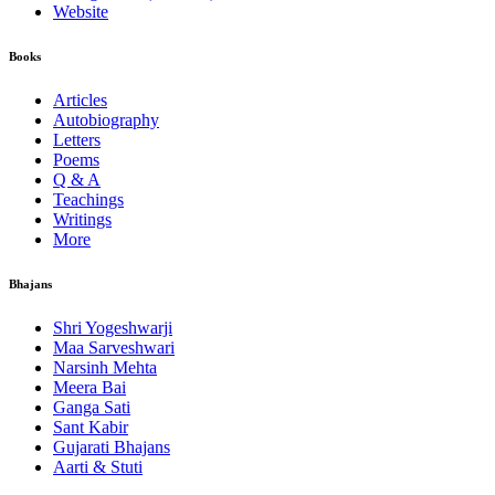
Website
Books
Articles
Autobiography
Letters
Poems
Q & A
Teachings
Writings
More
Bhajans
Shri Yogeshwarji
Maa Sarveshwari
Narsinh Mehta
Meera Bai
Ganga Sati
Sant Kabir
Gujarati Bhajans
Aarti & Stuti