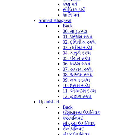
કર્ણ પર્વ
સૌપ્તિક પર્વ
શાંતિ પર્વ
Srimad Bhagavat
Back
00. માહાત્મ્ય
01. પ્રથમ સ્કંધ
02. દ્વિતીય સ્કંધ
03. તૃતીય સ્કંધ
04. ચતુર્થ સ્કંધ
05. પંચમ સ્કંધ
06. ષષ્ઠમ સ્કંધ
07. સપ્તમ સ્કંધ
08. અષ્ટમ સ્કંધ
09. નવમ સ્કંધ
10. દસમ સ્કંધ
11. એકાદશ સ્કંધ
12. દ્વાદશ સ્કંધ
Upanishad
Back
ઈશાવાસ્ય ઉપનિષદ
કઠોપનિષદ
માંડૂક્ય ઉપનિષદ
કેનોપનિષદ
મુંડક ઉપનિષદ