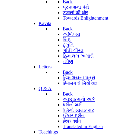
Back
પ્રકાશના પંથે
उजालों की ओर
Towards Enlightenment
Kavita
Back
અભિપ્સા
બિંદુ
દ્યુતિ
ગાંધી ગૌરવ
હિમાલય અમારો
તર્પણ
Letters
Back
હિમાલયના પત્રો
हिमालय से लिखे खत
Q & A
Back
અધ્યાત્મનો અર્ક
ધર્મનો મર્મ
ધર્મનો સાક્ષાત્કાર
ઈશ્વર દર્શન
ईश्वर दर्शन
Translated in English
Teachings