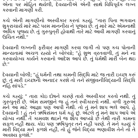
એના પર મોહિત થયેલી, દેવયાનીએ એની સાથે વિધિપૂર્વક લગ્ન
કરવાની માગણી કરી.
કચે એની માગણીનો અસ્વીકાર કરતાં કહ્યું, "તારા પિતા ભગવાન
શુક્રાચાર્ય મારે માટે પરમ માનનીય ને પૂજ્ય છે. તું મારે માટે એમનાથી
અધિક પૂજ્ય છે. તું ગુરુપુત્રી હોવાથી તારે માટે આવી માગણી કરવાનું
ઉચિત નથી."
દેવયાની લગ્નની ફરીવાર માગણી કરવા લાગી તો પણ કચ પોતાની
માન્યતામાં અચળ રહ્યો ને બોલ્યો; "હે શુભ વ્રતવાળી, તું મને ના
કરવાયોગ્ય કાર્યને કરવાનો આદેશ આપે છે. તું ધર્મથી મારી બેન થઇ
છે."
દેવયાની બોલી; "હું ધર્મની તથા કામની સિદ્ધિ માટે જ તારી ઇચ્છા કરું
છું. તું મારી ઇચ્છાનો અનાદર કરશે તો તને સંજીવનીવિદ્યાની સિદ્ધિ
નહિ સાંપડે."
કચે કહ્યું; " તારા કોઇ દોષને કારણે તારો અસ્વીકાર કરતો નથી. તું
ગુરુપુત્રી છે. એમ સમજીને જ હું તને સ્વીકારતો નથી. વળી ગુરુએ
મને આ માટે આજ્ઞા પણ આપી નથી. તો તું મને શાપ ભલે આપે. હે
દેવયાની ! હું તને ઋષિસંમત ધર્મ કહું છું. એટલે તું મને શાપ આપે એ
યોગ્ય નથી. તેં કામવશ થઇને જ શાપ આપ્યો છે તેથી તારી કામના
સફળ નહીં થાય. કોઇ પણ ઋષિપુત્ર તને નહીં પરણે. તેં મને કહ્યું કે
મારી વિદ્યા મને ફળશે નહીં, તો હું જેને વિદ્યા ભણાવીશ તેને તો તે
અવશ્ય ફળશે."