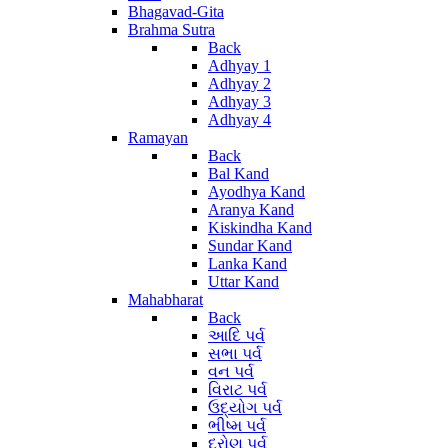
Bhagavad-Gita
Brahma Sutra
Back
Adhyay 1
Adhyay 2
Adhyay 3
Adhyay 4
Ramayan
Back
Bal Kand
Ayodhya Kand
Aranya Kand
Kiskindha Kand
Sundar Kand
Lanka Kand
Uttar Kand
Mahabharat
Back
આદિ પર્વ
સભા પર્વ
વન પર્વ
વિરાટ પર્વ
ઉદ્યોગ પર્વ
ભીષ્મ પર્વ
દ્રોણ પર્વ