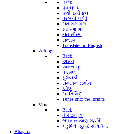
Back
ધૂપ સુગંધ
કળીમાંથી ફૂલ
પરબનાં પાણી
સંત સમાગમ
संत समागम
સંત સૌરભ
સત્સંગ
Translated in English
Writings
Back
અક્ષત
અનંત સૂર
પરિમલ
ફૂલવાડી
સનાતન સંગીત
દર્પણ
સ્વાતિબિંદુ
Tunes unto the Infinite
More
Back
તીર્થયાત્રા
ભગવાન રમણ મહર્ષિ
મહર્ષિની સુખદ સંનિધિમાં
Bhajans