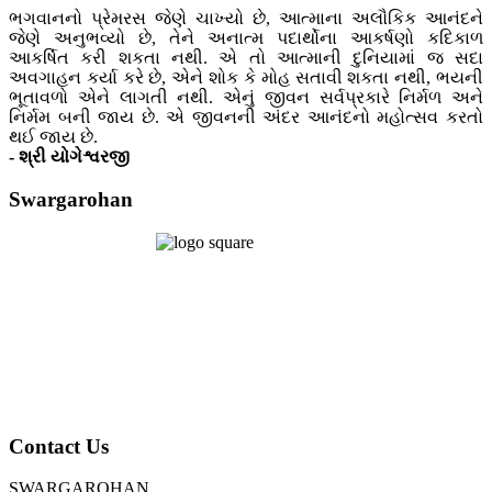
ભગવાનનો પ્રેમરસ જેણે ચાખ્યો છે, આત્માના અલૌકિક આનંદને
જેણે અનુભવ્યો છે, તેને અનાત્મ પદાર્થોના આકર્ષણો કદિકાળ
આકર્ષિત કરી શકતા નથી. એ તો આત્માની દુનિયામાં જ સદા
અવગાહન કર્યા કરે છે, એને શોક કે મોહ સતાવી શકતા નથી, ભયની
ભૂતાવળો એને લાગતી નથી. એનું જીવન સર્વપ્રકારે નિર્મળ અને
નિર્મમ બની જાય છે. એ જીવનની અંદર આનંદનો મહોત્સવ કરતો
થઈ જાય છે.
- શ્રી યોગેશ્વરજી
Swargarohan
Contact Us
SWARGAROHAN