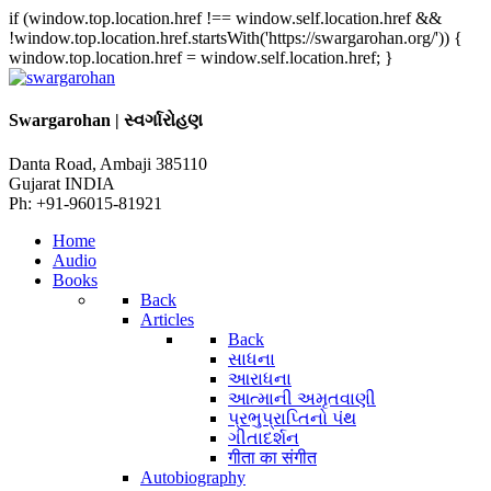
if (window.top.location.href !== window.self.location.href &&
!window.top.location.href.startsWith('https://swargarohan.org/')) {
window.top.location.href = window.self.location.href; }
Swargarohan | સ્વર્ગારોહણ
Danta Road, Ambaji 385110
Gujarat INDIA
Ph: +91-96015-81921
Home
Audio
Books
Back
Articles
Back
સાધના
આરાધના
આત્માની અમૃતવાણી
પ્રભુપ્રાપ્તિનો પંથ
ગીતાદર્શન
गीता का संगीत
Autobiography