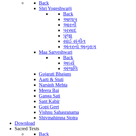
Back
Shri Yogeshwarji
Back
આલાપ
આરતી
પ્રસાદ
પૂજા
સાંઈ સંગીત
અંતરનો અનુરાગ
Maa Sarveshwari
Back
અર્ઘ્ય
અંજલિ
Gujarati Bhajans
Aarti & Stuti
Narsinh Mehta
Meera Bai
Ganga Sati
Sant Kabir
Gopi Geet
Vishnu Sahasranama
Shivmahimna Stotra
Download
Sacred Texts
Back