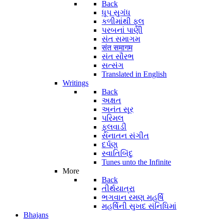
Back
ધૂપ સુગંધ
કળીમાંથી ફૂલ
પરબનાં પાણી
સંત સમાગમ
संत समागम
સંત સૌરભ
સત્સંગ
Translated in English
Writings
Back
અક્ષત
અનંત સૂર
પરિમલ
ફૂલવાડી
સનાતન સંગીત
દર્પણ
સ્વાતિબિંદુ
Tunes unto the Infinite
More
Back
તીર્થયાત્રા
ભગવાન રમણ મહર્ષિ
મહર્ષિની સુખદ સંનિધિમાં
Bhajans