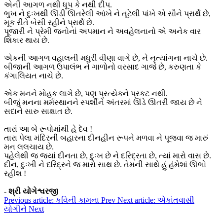
એની આગળ નથી ધૂપ કે નથી દીપ.
ભુખ ને દુઃખથી ઊંડી ઊતરેલી આંખે ને તૂટેલી પાંખે એ સૌને પ્રાર્થે છે,
મૂક રીતે બેસી રહીને પ્રાર્થે છે.
પૂજારી ને પ્રેમી જનોનાં અપમાન ને અવહેલનાનો એ અનેક વાર
શિકાર થાય છે.
એકની આગળ વહાલની મધુરી વીણા વાગે છે, ને નૃત્યાંગના નાચે છે.
બીજાની આગળ ઉપાલંભ ને ગાળોનો વરસાદ ગાજે છે, કરુણતા કે
કંગાલિયત નાચે છે.
એક મનને મોહક લાગે છે, પણ પ્રત્યેકને પ્રકટ નથી.
બીજું મનના મર્મસ્થાનને સ્પર્શીને અંતરમાં ઊંડે ઊતરી જાય છે ને
સદાને સારુ સાક્ષાત છે.
તારાં આ બે રૂપોમાંથી હે દેવ !
તારા પેલા મંદિરની બહારના દીનહીન રૂપને મળવા ને પૂજવા જ મારું
મન લલચાય છે.
પહેલેથી જ જ્યાં દીનતા છે, દુઃખ છે ને દરિદ્રતા છે, ત્યાં મારો વાસ છે.
દીન, દુઃખી ને દરિદ્રને જ મારો સાથ છે. તેમની સાથે હું હંમેશાં ઊભો
રહીશ !
- શ્રી યોગેશ્વરજી
Previous article: કવિની કામના
Prev
Next article: એકાંતવાસી
યોગીને
Next