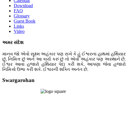
Calendar
Download
FAQ
Glossary
Guest Book
Links
Video
અમર સંદેશ
માનવ જો એવો સૂક્ષ્મ અહંકાર પણ રાખે કે હું ઈશ્વરના હાથમાં હથિયાર
છું, નિમિત્ત છું અને આ કાર્ય કરું છું તો એવો અહંકાર પણ અસ્થાને છે.
ઈશ્વર આવા હજારો હથિયાર પેદા કરી શકે, આપણા જેવા હજારો
નિમિત્તો ઉભા કરી શકે. ઈશ્વરની શક્તિ અનંત છે.
Swargarohan