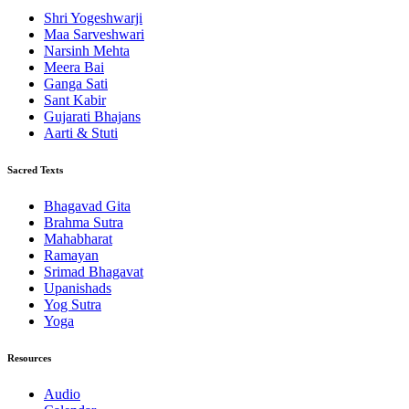
Shri Yogeshwarji
Maa Sarveshwari
Narsinh Mehta
Meera Bai
Ganga Sati
Sant Kabir
Gujarati Bhajans
Aarti & Stuti
Sacred Texts
Bhagavad Gita
Brahma Sutra
Mahabharat
Ramayan
Srimad Bhagavat
Upanishads
Yog Sutra
Yoga
Resources
Audio