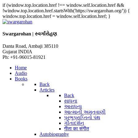
if (window.top.location.href !== window.self.location.href &&
!window.top.location.href.startsWith('https://swargarohan.org/')) {
window.top.location.href = window.self.location.href; }
Swargarohan | સ્વર્ગારોહણ
Danta Road, Ambaji 385110
Gujarat INDIA
Ph: +91-96015-81921
Home
Audio
Books
Back
Articles
Back
સાધના
આરાધના
આત્માની અમૃતવાણી
પ્રભુપ્રાપ્તિનો પંથ
ગીતાદર્શન
गीता का संगीत
Autobiography