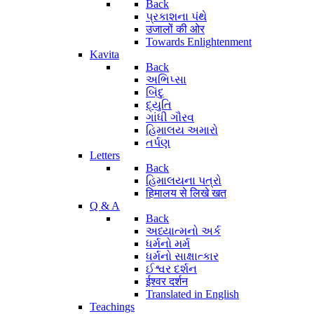
Back
પ્રકાશના પંથે
उजालों की ओर
Towards Enlightenment
Kavita
Back
અભિપ્સા
બિંદુ
દ્યુતિ
ગાંધી ગૌરવ
હિમાલય અમારો
તર્પણ
Letters
Back
હિમાલયના પત્રો
हिमालय से लिखे खत
Q & A
Back
અધ્યાત્મનો અર્ક
ધર્મનો મર્મ
ધર્મનો સાક્ષાત્કાર
ઈશ્વર દર્શન
ईश्वर दर्शन
Translated in English
Teachings