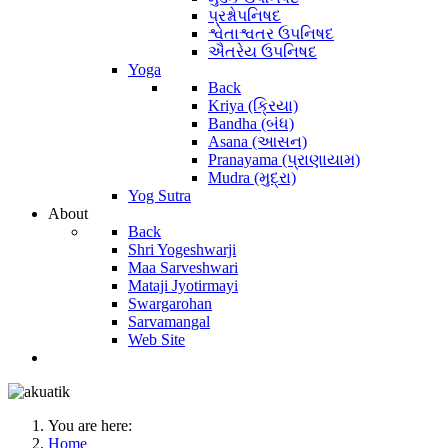
પ્રશ્નોપનિષદ
શ્વેતાશ્વતર ઉપનિષદ
ઐતરેય ઉપનિષદ
Yoga
Back
Kriya (ક્રિયા)
Bandha (બંધ)
Asana (આસન)
Pranayama (પ્રાણાયામ)
Mudra (મુદ્રા)
Yog Sutra
About
Back
Shri Yogeshwarji
Maa Sarveshwari
Mataji Jyotirmayi
Swargarohan
Sarvamangal
Web Site
You are here:
Home