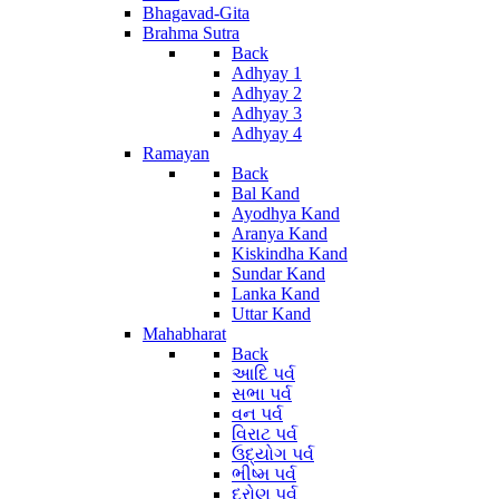
Bhagavad-Gita
Brahma Sutra
Back
Adhyay 1
Adhyay 2
Adhyay 3
Adhyay 4
Ramayan
Back
Bal Kand
Ayodhya Kand
Aranya Kand
Kiskindha Kand
Sundar Kand
Lanka Kand
Uttar Kand
Mahabharat
Back
આદિ પર્વ
સભા પર્વ
વન પર્વ
વિરાટ પર્વ
ઉદ્યોગ પર્વ
ભીષ્મ પર્વ
દ્રોણ પર્વ