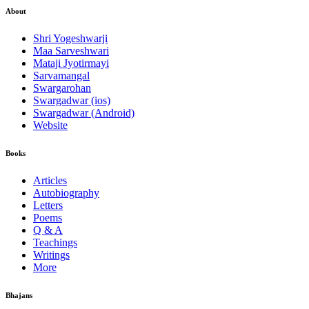
About
Shri Yogeshwarji
Maa Sarveshwari
Mataji Jyotirmayi
Sarvamangal
Swargarohan
Swargadwar (ios)
Swargadwar (Android)
Website
Books
Articles
Autobiography
Letters
Poems
Q & A
Teachings
Writings
More
Bhajans