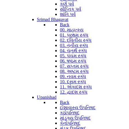
કર્ણ પર્વ
સૌપ્તિક પર્વ
શાંતિ પર્વ
Srimad Bhagavat
Back
00. માહાત્મ્ય
01. પ્રથમ સ્કંધ
02. દ્વિતીય સ્કંધ
03. તૃતીય સ્કંધ
04. ચતુર્થ સ્કંધ
05. પંચમ સ્કંધ
06. ષષ્ઠમ સ્કંધ
07. સપ્તમ સ્કંધ
08. અષ્ટમ સ્કંધ
09. નવમ સ્કંધ
10. દસમ સ્કંધ
11. એકાદશ સ્કંધ
12. દ્વાદશ સ્કંધ
Upanishad
Back
ઈશાવાસ્ય ઉપનિષદ
કઠોપનિષદ
માંડૂક્ય ઉપનિષદ
કેનોપનિષદ
મુંડક ઉપનિષદ