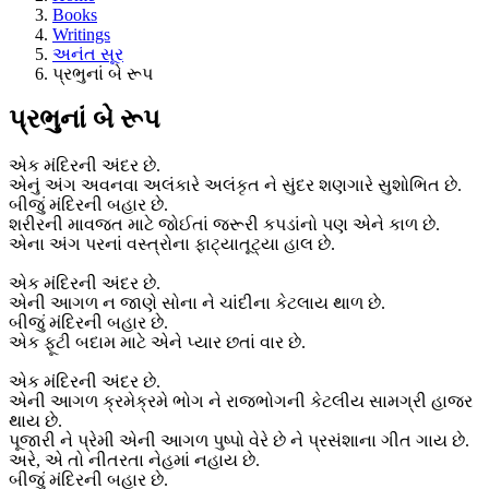
Books
Writings
અનંત સૂર
પ્રભુનાં બે રૂપ
પ્રભુનાં બે રૂપ
એક મંદિરની અંદર છે.
એનું અંગ અવનવા અલંકારે અલંકૃત ને સુંદર શણગારે સુશોભિત છે.
બીજું મંદિરની બહાર છે.
શરીરની માવજત માટે જોઈતાં જરૂરી કપડાંનો પણ એને કાળ છે.
એના અંગ પરનાં વસ્ત્રોના ફાટ્યાતૂટ્યા હાલ છે.
એક મંદિરની અંદર છે.
એની આગળ ન જાણે સોના ને ચાંદીના કેટલાય થાળ છે.
બીજું મંદિરની બહાર છે.
એક ફૂટી બદામ માટે એને પ્યાર છતાં વાર છે.
એક મંદિરની અંદર છે.
એની આગળ ક્રમેક્રમે ભોગ ને રાજભોગની કેટલીય સામગ્રી હાજર
થાય છે.
પૂજારી ને પ્રેમી એની આગળ પુષ્પો વેરે છે ને પ્રસંશાના ગીત ગાય છે.
અરે, એ તો નીતરતા નેહમાં નહાય છે.
બીજું મંદિરની બહાર છે.