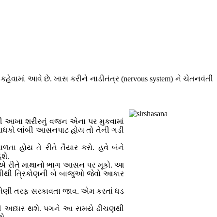
વામાં આવે છે. ખાસ કરીને નાડીતંત્ર (nervous system) ને ચેતનવંતી
 આખા શરીરનું વજન એના પર મુકવામાં
 સાધકો લાંબી આસનપાટ હોય તો તેની ગડી
ા હોય તે રીતે તૈયાર કરો. હવે બંને
શે.
 એ રીતે માથાનો ભાગ આસન પર મૂકો. આ
ણીથી ત્રિકોણની બે બાજુઓ જેવો આકાર
ન કોણી તરફ સરકાવતા જાવ. એમ કરતાં ધડ
ી અધ્ધર થશે. પગને આ સમયે ઢીંચણથી