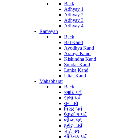
Back
Adhyay 1
Adhyay 2
Adhyay 3
Adhyay 4
Ramayan
Back
Bal Kand
Ayodhya Kand
Aranya Kand
Kiskindha Kand
Sundar Kand
Lanka Kand
Uttar Kand
Mahabharat
Back
આદિ પર્વ
સભા પર્વ
વન પર્વ
વિરાટ પર્વ
ઉદ્યોગ પર્વ
ભીષ્મ પર્વ
દ્રોણ પર્વ
કર્ણ પર્વ
સૌપ્તિક પર્વ