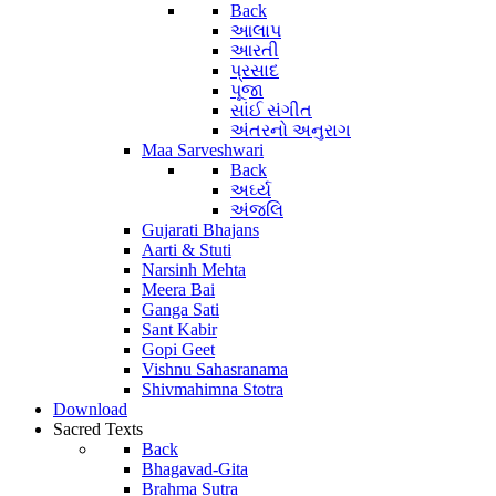
Back
આલાપ
આરતી
પ્રસાદ
પૂજા
સાંઈ સંગીત
અંતરનો અનુરાગ
Maa Sarveshwari
Back
અર્ઘ્ય
અંજલિ
Gujarati Bhajans
Aarti & Stuti
Narsinh Mehta
Meera Bai
Ganga Sati
Sant Kabir
Gopi Geet
Vishnu Sahasranama
Shivmahimna Stotra
Download
Sacred Texts
Back
Bhagavad-Gita
Brahma Sutra