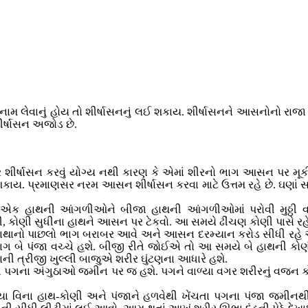
મ લેવાનું હોય તો શીર્ષાસનનું લઈ શકાય. શીર્ષાસનને આસનોનો રાજા કહે
ીર્ષાસન અજોડ છે.
્ષાસન કરવું યોગ્ય નથી કારણ કે એમાં શીરનો ભાગ આસન પર મૂકી
શકાય. પ્રમાણસર નરમ આસન શીર્ષાસન કરવા માટે ઉત્તમ રહે છે. ઘણાં
 એક હાથની આંગળીઓને બીજા હાથની આંગળીઓમાં પરોવી મુઠ્ઠી વાળત
 કોણી સુધીના હાથને આસન પર ટેકવો. આ સમયે ઢીંચણ કોણી પાસે રહે
 માથાનો પાછલો ભાગ બરાબર આવે અને આસન દરમ્યાન કરોડ સીધી રહે
ગ બે પંજા વચ્ચે હશે. બીજી રીતે જોઈએ તો આ સમયે બે હાથની કો
ોણની ત્રીજી ખુલ્લી બાજુએ શરીર ઘુંટણના આધારે હશે.
વખતે પગના અંગુઠાઓ જમીન પર જ હશે. પગને વાળ્યા વગર શરીરનું વજ
ા વિના હાથ-કોણી અને પંજાને હળવેથી ખેંચતા પગના પંજા જમીનથ