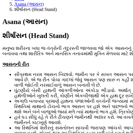
Asana (આસન)
શીર્ષાસન (Head Stand)
Asana (આસન)
શીર્ષાસન (Head Stand)
મનુષ્ય શરીરના બધા જ તંત્રોની તંદુરસ્તી જાળવવા જો એક આસનનું ના
બનાવવા તથા શારીરિક અને માનસિક તનાવમાંથી મુક્તિ મેળવવા માટે શ
આસનની રીત
સૌપ્રથમ નરમ આસન બિછાવો. જમીન પર કે સખત આસન પર શીર
આવે છે. એ જ રીત પોચા ગાદલાં જેવું આસન પણ સારું ન કહી 
વાળી જોઈતી નરમાઈવાળું આસન બનાવી લે છે.
ઘુંટણીયે બેસી હાથની આંગળીઓના અંકોડા ભીડાવો. અર્થાત્
હથેળીઓને ખુલતી કરી, કોણીને એકબીજાથી એક હાથ દૂર રાખી,
અગાઉ બતાવ્યા પ્રમાણે હાથના પંજાઓની વચ્ચેની જગ્યામાં
સ્થિતિમાં માથાનો ટોચનો ભાગ આસન પર હશે અને પાછળનો ભા
થશે અને બંને બાજુઓ જ્યાં મળે ત્યાં માથાનો ભાગ હશે. ત્રિક
હવે ધડ સીધું રહે તે રીતે ઢીંચણને જમીનથી અધ્ધર કરો. આ 
જમીનને કાટખૂણે આવશે.
આ સ્થિતિમાં શરીરનું સમતોલન સાચવી જરાપણ આંચકો આપ્ય