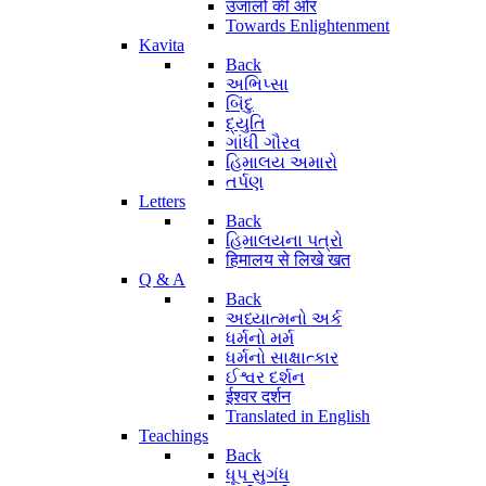
उजालों की ओर
Towards Enlightenment
Kavita
Back
અભિપ્સા
બિંદુ
દ્યુતિ
ગાંધી ગૌરવ
હિમાલય અમારો
તર્પણ
Letters
Back
હિમાલયના પત્રો
हिमालय से लिखे खत
Q & A
Back
અધ્યાત્મનો અર્ક
ધર્મનો મર્મ
ધર્મનો સાક્ષાત્કાર
ઈશ્વર દર્શન
ईश्वर दर्शन
Translated in English
Teachings
Back
ધૂપ સુગંધ