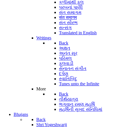
કળીમાંથી ફૂલ
પરબનાં પાણી
સંત સમાગમ
संत समागम
સંત સૌરભ
સત્સંગ
Translated in English
Writings
Back
અક્ષત
અનંત સૂર
પરિમલ
ફૂલવાડી
સનાતન સંગીત
દર્પણ
સ્વાતિબિંદુ
Tunes unto the Infinite
More
Back
તીર્થયાત્રા
ભગવાન રમણ મહર્ષિ
મહર્ષિની સુખદ સંનિધિમાં
Bhajans
Back
Shri Yogeshwarji