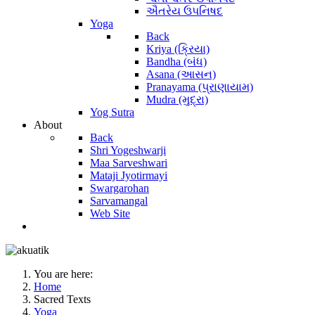
ઐતરેય ઉપનિષદ
Yoga
Back
Kriya (ક્રિયા)
Bandha (બંધ)
Asana (આસન)
Pranayama (પ્રાણાયામ)
Mudra (મુદ્રા)
Yog Sutra
About
Back
Shri Yogeshwarji
Maa Sarveshwari
Mataji Jyotirmayi
Swargarohan
Sarvamangal
Web Site
You are here:
Home
Sacred Texts
Yoga