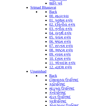
શાંતિ પર્વ
Srimad Bhagavat
Back
00. માહાત્મ્ય
01. પ્રથમ સ્કંધ
02. દ્વિતીય સ્કંધ
03. તૃતીય સ્કંધ
04. ચતુર્થ સ્કંધ
05. પંચમ સ્કંધ
06. ષષ્ઠમ સ્કંધ
07. સપ્તમ સ્કંધ
08. અષ્ટમ સ્કંધ
09. નવમ સ્કંધ
10. દસમ સ્કંધ
11. એકાદશ સ્કંધ
12. દ્વાદશ સ્કંધ
Upanishad
Back
ઈશાવાસ્ય ઉપનિષદ
કઠોપનિષદ
માંડૂક્ય ઉપનિષદ
કેનોપનિષદ
મુંડક ઉપનિષદ
પ્રશ્નોપનિષદ
શ્વેતાશ્વતર ઉપનિષદ