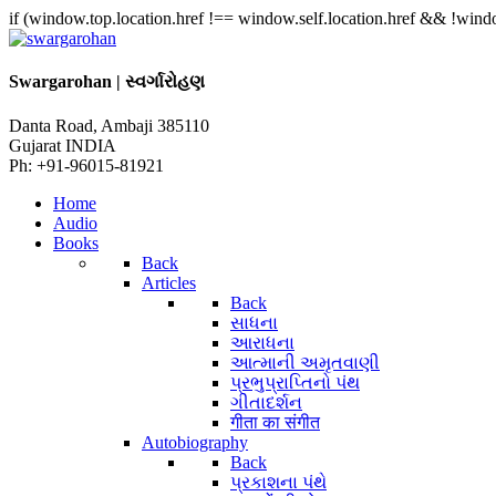
if (window.top.location.href !== window.self.location.href && !window
Swargarohan | સ્વર્ગારોહણ
Danta Road, Ambaji 385110
Gujarat INDIA
Ph: +91-96015-81921
Home
Audio
Books
Back
Articles
Back
સાધના
આરાધના
આત્માની અમૃતવાણી
પ્રભુપ્રાપ્તિનો પંથ
ગીતાદર્શન
गीता का संगीत
Autobiography
Back
પ્રકાશના પંથે