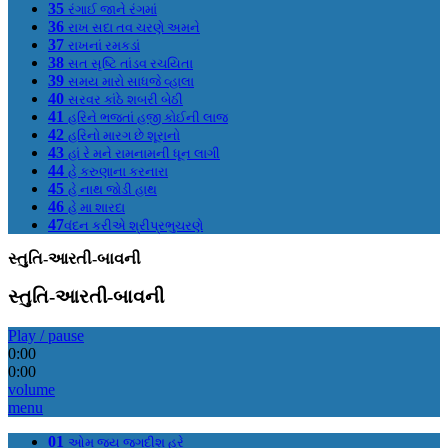
35
રંગાઈ જાને રંગમાં
36
રાખ સદા તવ ચરણે અમને
37
રાખનાં રમકડાં
38
સત સૃષ્ટિ તાંડવ રચયિતા
39
સમય મારો સાધજે વ્હાલા
40
સરવર કાંઠે શબરી બેઠી
41
હરિને ભજતાં હજી કોઈની લાજ
42
હરિનો મારગ છે શૂરાનો
43
હાં રે મને રામનામની ધૂન લાગી
44
હે કરુણાના કરનારા
45
હે નાથ જોડી હાથ
46
હે મા શારદા
47
વંદન કરીએ શ્રીપ્રભુચરણે
સ્તુતિ-આરતી-બાવની
સ્તુતિ-આરતી-બાવની
Play / pause
0:00
0:00
volume
menu
01
ઓમ જય જગદીશ હરે