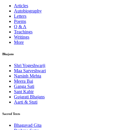
Articles
Autobiography
Letters
Poems
Q & A
Teachings
Writings
More
Bhajans
Shri Yogeshwarji
Maa Sarveshwari
Narsinh Mehta
Meera Bai
Ganga Sati
Sant Kabir
Gujarati Bhajans
Aarti & Stuti
Sacred Texts
Bhagavad Gita