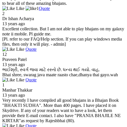
to hear all of these amazing bhajans.
Like
1
Quote
2
Dr Ishan Acharya
13 years ago
Excellent collection. But I am not able to play bhajans on my galaxy
note ii mobile. Pl guide me.
[Pl. refer to our FAQ/Help section. If you can play windows media
files, then only it will play. - admin]
Like
Quote
12
Praveen Patel
13 years ago
ભાઈશ્રી, સ્વર્ગ જવા માટે રસ્તો છે. ધન્ય થઈ ગયો. વાહ.
Bhai shree, swarag java maate raasto chae,dhanya thai gayo.wah
Like
Quote
1
Manhar Thakkar
13 years ago
Very recently I have compiled all good bhajans in a Bhajan Book
"BHAKTI SUDHA". More than 400 pages. I have placed it on
Skydrive. If any of your readers want to have a look, let them
provide their E-mail contact. I also have "PRANIA BHAJILE NE
KIRTAR"as request by Rajeshbhai (80).
Like
Quote