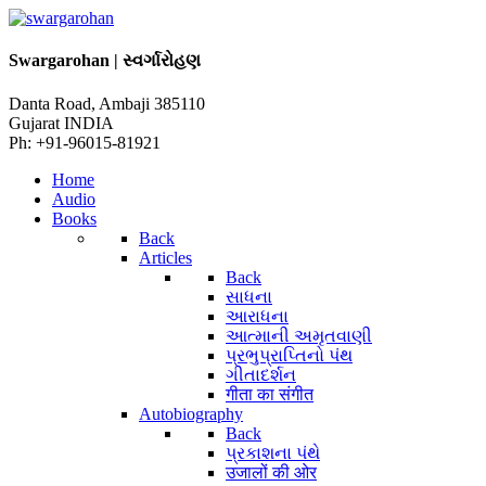
Swargarohan | સ્વર્ગારોહણ
Danta Road, Ambaji 385110
Gujarat INDIA
Ph: +91-96015-81921
Home
Audio
Books
Back
Articles
Back
સાધના
આરાધના
આત્માની અમૃતવાણી
પ્રભુપ્રાપ્તિનો પંથ
ગીતાદર્શન
गीता का संगीत
Autobiography
Back
પ્રકાશના પંથે
उजालों की ओर