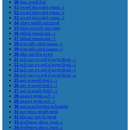
10
નૈયા ઝૂકાવી મેં તો
11
પગ મને ધોવા દ્યોને રઘુરાય - 1
12
પગ મને ધોવા દ્યોને રઘુરાય - 2
13
પગ મને ધોવા દ્યોને રઘુરાય - 3
14
પ્રેમળ જ્યોતિ તારો દાખવી
15
ભક્તિ કરતા છૂટે મારાં પ્રાણ
16
ભોમિયો ખોવાયો મારો - 1
17
ભોમિયો ખોવાયો મારો - 2
18
મંગલ મંદિર ખોલો દયામય - 1
19
મંગલ મંદિર ખોલો દયામય - 2
20
મંદિર તારું વિશ્વ રૂપાળું
21
માડી તારુ કંકુ ખર્યું ને સૂરજ ઊગ્યો - 1
22
માડી તારુ કંકુ ખર્યું ને સૂરજ ઊગ્યો - 2
23
માડી તારુ કંકુ ખર્યું ને સૂરજ ઊગ્યો - 3
24
માડી તારુ કંકુ ખર્યું ને સૂરજ ઊગ્યો - 4
25
માને તો મનાવી લેજો રે - 1
26
માને તો મનાવી લેજો રે - 2
27
માને તો મનાવી લેજો રે - 3
28
માબાપને ભૂલશો નહીં - 1
29
માબાપને ભૂલશો નહીં - 2
30
મારા ઘટમાં બિરાજતા શ્રીનાથજી
31
મારું જીવન અંજલિ થાજો
32
મીરાંબાઈ પાછા ઘેર જાઓ
33
મૈત્રીભાવનું પવિત્ર ઝરણું - 1
34
મૈત્રીભાવનું પવિત્ર ઝરણું - 2