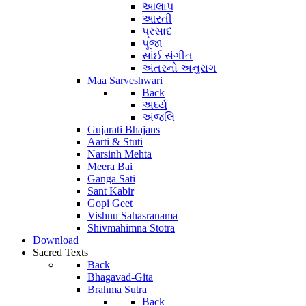
આલાપ
આરતી
પ્રસાદ
પૂજા
સાંઈ સંગીત
અંતરનો અનુરાગ
Maa Sarveshwari
Back
અર્ઘ્ય
અંજલિ
Gujarati Bhajans
Aarti & Stuti
Narsinh Mehta
Meera Bai
Ganga Sati
Sant Kabir
Gopi Geet
Vishnu Sahasranama
Shivmahimna Stotra
Download
Sacred Texts
Back
Bhagavad-Gita
Brahma Sutra
Back