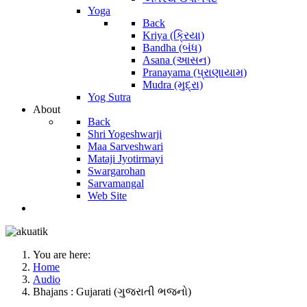
Yoga
Back
Kriya (ક્રિયા)
Bandha (બંધ)
Asana (આસન)
Pranayama (પ્રાણાયામ)
Mudra (મુદ્રા)
Yog Sutra
About
Back
Shri Yogeshwarji
Maa Sarveshwari
Mataji Jyotirmayi
Swargarohan
Sarvamangal
Web Site
You are here:
Home
Audio
Bhajans : Gujarati (ગુજરાતી ભજનો)