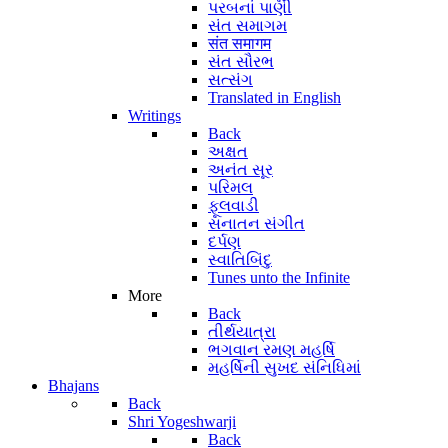
પરબનાં પાણી
સંત સમાગમ
संत समागम
સંત સૌરભ
સત્સંગ
Translated in English
Writings
Back
અક્ષત
અનંત સૂર
પરિમલ
ફૂલવાડી
સનાતન સંગીત
દર્પણ
સ્વાતિબિંદુ
Tunes unto the Infinite
More
Back
તીર્થયાત્રા
ભગવાન રમણ મહર્ષિ
મહર્ષિની સુખદ સંનિધિમાં
Bhajans
Back
Shri Yogeshwarji
Back