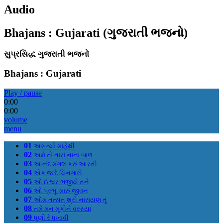
Audio
Bhajans : Gujarati (ગુજરાતી ભજનો)
સુપ્રસિદ્ધ ગુજરાતી ભજનો
Bhajans : Gujarati
Play / pause
0:00
0:00
volume
menu
01
અસત્યો માંહેથી
02
અમે તો તારાં નાના બાળ
03
આનંદ મંગલ કરું આરતી
04
એક જ દે ચિનગારી
05
ઓ ઈશ્વર ભજીયે તને
06
ઓ પ્રભુ, મારું જીવન
07
ઓમ તત્સત્ શ્રી નારાયણ તું
08
તમે મન મૂકીને વરસ્યા
09
ધૂણી રે ધખાવી