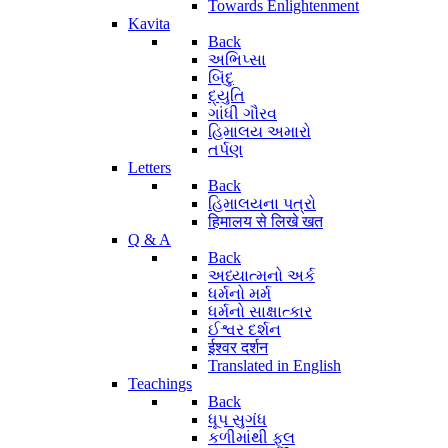
Towards Enlightenment
Kavita
Back
અભિપ્સા
બિંદુ
દ્યુતિ
ગાંધી ગૌરવ
હિમાલય અમારો
તર્પણ
Letters
Back
હિમાલયના પત્રો
हिमालय से लिखे खत
Q & A
Back
અધ્યાત્મનો અર્ક
ધર્મનો મર્મ
ધર્મનો સાક્ષાત્કાર
ઈશ્વર દર્શન
ईश्वर दर्शन
Translated in English
Teachings
Back
ધૂપ સુગંધ
કળીમાંથી ફૂલ