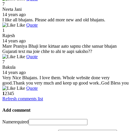
7
Neeta Jani
14 years ago
I like all bhajans. Please add more new and old bhajans.
Like
Quote
1
Rajesh
14 years ago
Mare Praniya Bhaji lene kirtaar aato sapnu chhe sansar bhajan
Gujarati text ma joie chhe to ahi te aapi saksho??
Like
Quote
7
Bakula
14 years ago
Very Nice Bhajans. I love them. Whole website done very
good.Thank you very much and keep up good work..God Bless you
Like
Quote
1
2
3
4
5
Refresh comments list
Add comment
Name
required