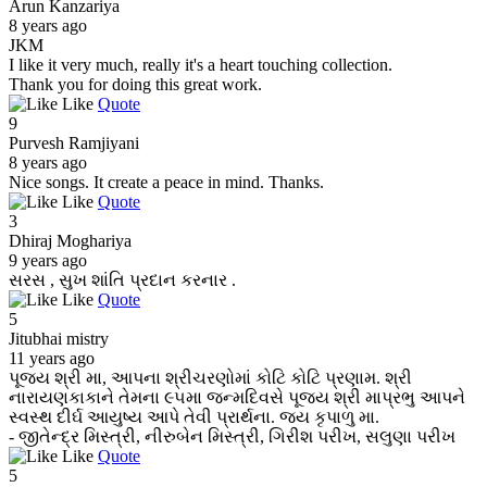
Arun Kanzariya
8 years ago
JKM
I like it very much, really it's a heart touching collection.
Thank you for doing this great work.
Like
Quote
9
Purvesh Ramjiyani
8 years ago
Nice songs. It create a peace in mind. Thanks.
Like
Quote
3
Dhiraj Moghariya
9 years ago
સરસ , સુખ શાંતિ પ્રદાન કરનાર .
Like
Quote
5
Jitubhai mistry
11 years ago
પૂજ્ય શ્રી મા, આપના શ્રીચરણોમાં કોટિ કોટિ પ્રણામ. શ્રી
નારાયણકાકાને તેમના ૯૫મા જન્મદિવસે પૂજ્ય શ્રી માપ્રભુ આપને
સ્વસ્થ દીર્ઘ આયુષ્ય આપે તેવી પ્રાર્થના. જય કૃપાળુ મા.
- જીતેન્દ્ર મિસ્ત્રી, નીરુબેન મિસ્ત્રી, ગિરીશ પરીખ, સલુણા પરીખ
Like
Quote
5