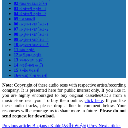
02
જય આદ્યા શક્તિ
03
વિશ્વંભરી સ્તુતિ - 1
04
વિશ્વંભરી સ્તુતિ - 2
05
દત્ત બાવની
06
હનુમાન ચાલીસા - 1
07
હનુમાન ચાલીસા - 2
08
હનુમાન ચાલીસા - 3
09
હનુમાન ચાલીસા - 4
10
હનુમાન ચાલીસા - 5
11
શિવ સ્તુતિ
12
શ્રીકૃષ્ણ સ્તુતિ
13
અમરનાથ સ્તુતિ
14
બદરીનાથ સ્તુતિ
15
કબીર આરતી
16
ભગવદ્ ગીતા આરતી
Note:
Copyright of these audio rests with respective artists/recording
company. It is presented here for public interest only. If you like it,
you are highly encouraged to buy original cassettes/CD's from a
music store near you. To buy them online,
click here
. If you like
these audio tracks, please drop a line in comment below. Your
responses will encourage us to share more in future.
Please do not
send request for download.
Previous article: Bhajans : Kabir (કબીર સાહેબ)
Prev
Next article: