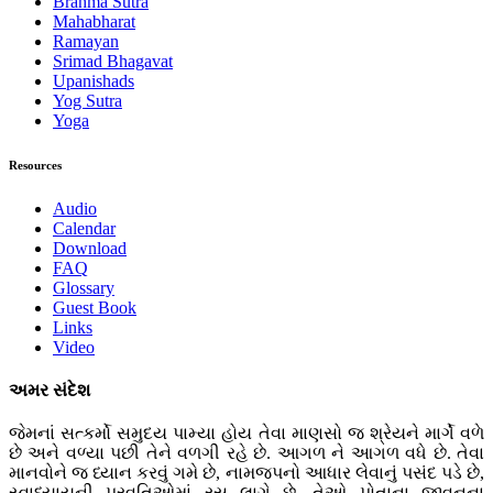
Brahma Sutra
Mahabharat
Ramayan
Srimad Bhagavat
Upanishads
Yog Sutra
Yoga
Resources
Audio
Calendar
Download
FAQ
Glossary
Guest Book
Links
Video
અમર સંદેશ
જેમનાં સત્કર્મો સમુદય પામ્યા હોય તેવા માણસો જ શ્રેયને માર્ગે વળે
છે અને વળ્યા પછી તેને વળગી રહે છે. આગળ ને આગળ વધે છે. તેવા
માનવોને જ ધ્યાન કરવું ગમે છે, નામજપનો આધાર લેવાનું પસંદ પડે છે,
સ્વાધ્યાયની પ્રવૃતિઓમાં રસ લાગે છે. તેઓ પોતાના જીવનના