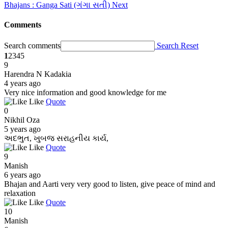
Bhajans : Ganga Sati (ગંગા સતી)
Next
Comments
Search comments
Search
Reset
1
2
3
4
5
9
Harendra N Kadakia
4 years ago
Very nice information and good knowledge for me
Like
Quote
0
Nikhil Oza
5 years ago
અદભુત, ખુબજ સરાહનીય કાર્ય,
Like
Quote
9
Manish
6 years ago
Bhajan and Aarti very very good to listen, give peace of mind and
relaxation
Like
Quote
10
Manish