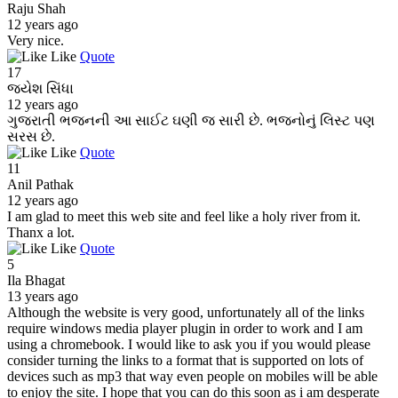
Raju Shah
12 years ago
Very nice.
Like
Quote
17
જયેશ સિંધા
12 years ago
ગુજરાતી ભજનની આ સાઈટ ઘણી જ સારી છે. ભજનોનું લિસ્ટ પણ
સરસ છે.
Like
Quote
11
Anil Pathak
12 years ago
I am glad to meet this web site and feel like a holy river from it.
Thanx a lot.
Like
Quote
5
Ila Bhagat
13 years ago
Although the website is very good, unfortunately all of the links
require windows media player plugin in order to work and I am
using a chromebook. I would like to ask you if you would please
consider turning the links to a format that is supported on lots of
devices such as mp3 that way even people on mobiles will be able
to enjoy the site. I hope that you can do this soon as i am desperate