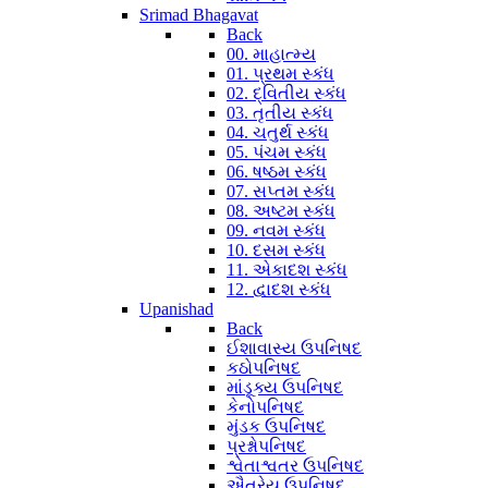
Srimad Bhagavat
Back
00. માહાત્મ્ય
01. પ્રથમ સ્કંધ
02. દ્વિતીય સ્કંધ
03. તૃતીય સ્કંધ
04. ચતુર્થ સ્કંધ
05. પંચમ સ્કંધ
06. ષષ્ઠમ સ્કંધ
07. સપ્તમ સ્કંધ
08. અષ્ટમ સ્કંધ
09. નવમ સ્કંધ
10. દસમ સ્કંધ
11. એકાદશ સ્કંધ
12. દ્વાદશ સ્કંધ
Upanishad
Back
ઈશાવાસ્ય ઉપનિષદ
કઠોપનિષદ
માંડૂક્ય ઉપનિષદ
કેનોપનિષદ
મુંડક ઉપનિષદ
પ્રશ્નોપનિષદ
શ્વેતાશ્વતર ઉપનિષદ
ઐતરેય ઉપનિષદ