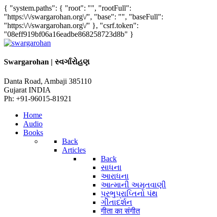
{ "system.paths": { "root": "", "rootFull":
"https:\/\/swargarohan.org\/", "base": "", "baseFull":
"https:\/\/swargarohan.org\/" }, "csrf.token":
"08eff919bf06a16eadbe868258723d8b" }
Swargarohan | સ્વર્ગારોહણ
Danta Road, Ambaji 385110
Gujarat INDIA
Ph: +91-96015-81921
Home
Audio
Books
Back
Articles
Back
સાધના
આરાધના
આત્માની અમૃતવાણી
પ્રભુપ્રાપ્તિનો પંથ
ગીતાદર્શન
गीता का संगीत