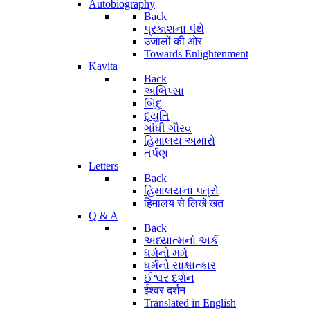
Autobiography
Back
પ્રકાશના પંથે
उजालों की ओर
Towards Enlightenment
Kavita
Back
અભિપ્સા
બિંદુ
દ્યુતિ
ગાંધી ગૌરવ
હિમાલય અમારો
તર્પણ
Letters
Back
હિમાલયના પત્રો
हिमालय से लिखे खत
Q & A
Back
અધ્યાત્મનો અર્ક
ધર્મનો મર્મ
ધર્મનો સાક્ષાત્કાર
ઈશ્વર દર્શન
ईश्वर दर्शन
Translated in English