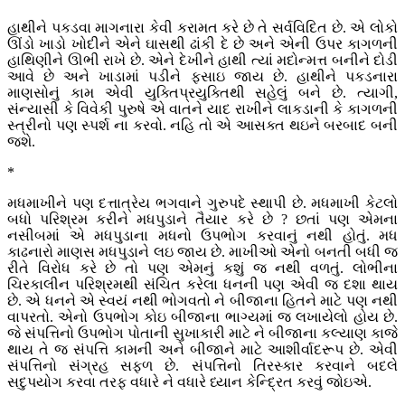
હાથીને પકડવા માગનારા કેવી કરામત કરે છે તે સર્વવિદિત છે. એ લોકો
ઊંડો ખાડો ખોદીને એને ઘાસથી ઢાંકી દે છે અને એની ઉપર કાગળની
હાથિણીને ઊભી રાખે છે. એને દેખીને હાથી ત્યાં મદોન્મત્ત બનીને દોડી
આવે છે અને ખાડામાં પડીને ફસાઇ જાય છે. હાથીને પકડનારા
માણસોનું કામ એવી યુક્તિપ્રયુક્તિથી સહેલું બને છે. ત્યાગી,
સંન્યાસી કે વિવેકી પુરુષે એ વાતને યાદ રાખીને લાકડાની કે કાગળની
સ્ત્રીનો પણ સ્પર્શ ના કરવો. નહિ તો એ આસક્ત થઇને બરબાદ બની
જશે.
*
મધમાખીને પણ દત્તાત્રેય ભગવાને ગુરુપદે સ્થાપી છે. મધમાખી કેટલો
બધો પરિશ્રમ કરીને મધપુડાને તૈયાર કરે છે ? છતાં પણ એમના
નસીબમાં એ મધપુડાના મધનો ઉપભોગ કરવાનું નથી હોતું. મધ
કાઢનારો માણસ મધપુડાને લઇ જાય છે. માખીઓ એનો બનતી બધી જ
રીતે વિરોધ કરે છે તો પણ એમનું કશું જ નથી વળતું. લોભીના
ચિરકાલીન પરિશ્રમથી સંચિત કરેલા ધનની પણ એવી જ દશા થાય
છે. એ ધનને એ સ્વયં નથી ભોગવતો ને બીજાના હિતને માટે પણ નથી
વાપરતો. એનો ઉપભોગ કોઇ બીજાના ભાગ્યમાં જ લખાયેલો હોય છે.
જે સંપત્તિનો ઉપભોગ પોતાની સુખાકારી માટે ને બીજાના કલ્યાણ કાજે
થાય તે જ સંપત્તિ કામની અને બીજાને માટે આશીર્વાદરૂપ છે. એવી
સંપત્તિનો સંગ્રહ સફળ છે. સંપત્તિનો તિરસ્કાર કરવાને બદલે
સદુપયોગ કરવા તરફ વધારે ને વધારે ધ્યાન કેન્દ્રિત કરવું જોઇએ.