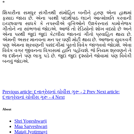
*
શિકારીના સમધુર સંગીતથી સંમોહિત બનીને હરણ એના હાથમાં
ફસાઇ જાય છે. એના પરથી પદાર્થપાઠ લઇને આત્મોન્નતિ કરવાની
ઇચ્છાવાળા સાધકે કે તપસ્વીએ વૃત્તિઓને ઉશ્કેરનારાં કામોત્તેજક
ગીતોને ના સાંભળવાં જોઇએ. આજે તો રેડિયોનો શોખ વધ્યો છે અને
એના પરથી જુદાં જુદાં કેટલીય જાતનાં ગીતો પ્રવાહિત થાય છે.
એમની અસર માનવના મન પર ઘણી મોટી થાય છે. આજના યુવકવર્ગે
પણ એમના શ્રવણની પસંદગીમાં પૂરતો વિવેક જાળવવો જોઇશે. એવા
વિવેક વગર જીવનના વિકાસમાં હાનિ પહોંચશે. જે નિયમ શ્રવણને તે
જ દર્શનને પણ લાગુ પડે છે. જુદાં જુદાં દૃશ્યોને જોવામાં પણ વિવેકી
બનવું જોઇએ.
Previous article: દત્તાત્રેયનાં ચોવીસ ગુરૂ - 2
Prev
Next article:
દત્તાત્રેયનાં ચોવીસ ગુરૂ - 4
Next
About
Shri Yogeshwarji
Maa Sarveshwari
Mataji Jyotirmayi