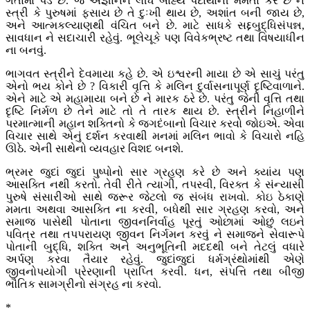
ગર્તામાં પડે છે. જે અજ્ઞાનને લીધે બાહ્ય પદાર્થોની મમતા કરે છે ને
સ્ત્રી કે પુરુષમાં ફસાય છે તે દુઃખી થાય છે, અશાંત બની જાય છે,
અને આત્મકલ્યાણથી વંચિત બને છે. માટે સાધકે સદ્દબુદ્ધિસંપન્ન,
સાવધાન ને સદાચારી રહેવું. ભૂલેચૂકે પણ વિવેકભ્રષ્ટ તથા વિષયાધીન
ના બનવું.
ભાગવત સ્ત્રીને દેવમાયા કહે છે. એ ઇશ્વરની માયા છે એ સાચું પરંતુ
એનો ભય કોને છે ? વિકારી વૃત્તિ કે મલિન દુર્વાસનાપૂર્ણ દૃષ્ટિવાળાને.
એને માટે એ મહામાયા બને છે ને મારક ઠરે છે. પરંતુ જેની વૃત્તિ તથા
દૃષ્ટિ નિર્મળ છે તેને માટે તો તે તારક થાય છે. સ્ત્રીને નિહાળીને
પરમાત્માની મહાન શક્તિનો કે જગદંબાનો વિચાર કરવો જોઇએ. એવા
વિચાર સાથે એનું દર્શન કરવાથી મનમાં મલિન ભાવો કે વિચારો નહિ
ઊઠે. એની સાથેનો વ્યવહાર વિશદ બનશે.
ભ્રમર જુદાં જુદાં પુષ્પોનો સાર ગ્રહણ કરે છે અને ક્યાંય પણ
આસક્તિ નથી કરતો. તેવી રીતે ત્યાગી, તપસ્વી, વિરક્ત કે સંન્યાસી
પુરુષે સંસારીઓ સાથે જરૂર જેટલો જ સંબંધ રાખવો. કોઇ ઠેકાણે
મમતા અથવા આસક્તિ ના કરવી, બધેથી સાર ગ્રહણ કરવો, અને
સમાજ પાસેથી પોતાના જીવનનિર્વાહ પૂરતું ઓછામાં ઓછું લઇને
પવિત્ર તથા તપપરાયણ જીવન નિર્ગમન કરવું ને સમાજને સેવારૂપે
પોતાની બુદ્ધિ, શક્તિ અને અનુભૂતિની મદદથી બને તેટલું વધારે
અર્પણ કરવા તૈયાર રહેવું. જુદાંજુદાં ધર્મગ્રંથોમાંથી એણે
જીવનોપયોગી પ્રેરણાની પ્રાપ્તિ કરવી. ધન, સંપત્તિ તથા બીજી
ભૌતિક સામગ્રીનો સંગ્રહ ના કરવો.
*