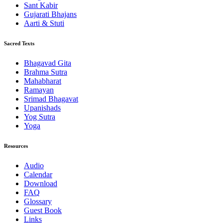
Sant Kabir
Gujarati Bhajans
Aarti & Stuti
Sacred Texts
Bhagavad Gita
Brahma Sutra
Mahabharat
Ramayan
Srimad Bhagavat
Upanishads
Yog Sutra
Yoga
Resources
Audio
Calendar
Download
FAQ
Glossary
Guest Book
Links