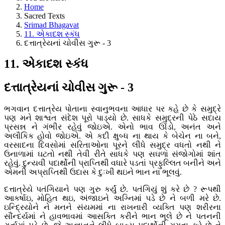
Home
Sacred Texts
Srimad Bhagavat
11. એકાદશ સ્કંધ
દત્તાત્રેયનાં ચોવીસ ગુરૂ - 3
11. એકાદશ સ્કંધ
દત્તાત્રેયનાં ચોવીસ ગુરૂ - 3
ભગવાન દત્તાત્રેય પોતાના સ્વાનુભવના આધાર પર કહે છે કે સમુદ્રે
પણ મને શાશ્વત સંદેશ પૂરો પાડ્યો છે. સાધકે સમુદ્રની પેઠે સદાય
પ્રસન્ન ને ગંભીર રહેવું જોઇએ. એનો ભાવ ઊંડો, અનંત અને
અલૌકિક હોવો જોઇએ. એ કદી ક્ષુબ્ધ ના થાય કે બેચેન ના બને,
વરસાદના દિવસોમાં સરિતાઓના પૂરને લીધે સમુદ્ર વધતો નથી ને
ઉનાળામાં ઘટતો નથી તેવી રીતે સાધકે પણ સઘળાં સંજોગોમાં શાંત
રહેવું. દુન્યવી પદાર્થોની પ્રાપ્તિથી વધારે પડતાં પ્રફુલ્લિત બનીને અને
એમની અપ્રાપ્તિથી ઉદાસ કે દુઃખી થઇને ભાન ના ભૂલવું.
દત્તાત્રેયે પતંગિયાને પણ ગુરુ કર્યું છે. પતંગિયું શું કરે છે ? રૂપથી
આકર્ષાઇ, મોહિત થઇ, અંજાઇને અગ્નિમાં પડે છે ને બળી મરે છે.
ઇન્દ્રિયોને ને મનને સંયમમાં ના રાખનારી વ્યક્તિ પણ શરીરના
સૌંન્દર્યમાં ને હાવભાવમાં આસક્તિ કરીને ભાન ભૂલે છે ને પતનની