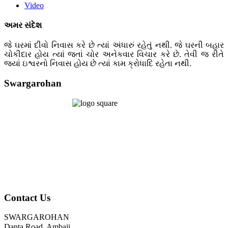
Video
અમર સંદેશ
જે ઘરમાં દીવો નિવાસ કરે છે ત્યાં અંધારું રહેતું નથી. જે ઘરની બહાર
ચોકીદાર હોય ત્યાં જતાં ચોર અનેકવાર વિચાર કરે છે. તેવી જ રીતે
જ્યાં ઇશ્વરનો નિવાસ હોય છે ત્યાં કામ ક્રોધાદિ રહેતા નથી.
Swargarohan
Contact Us
SWARGAROHAN
Danta Road, Ambaji