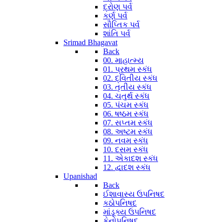
દ્રોણ પર્વ
કર્ણ પર્વ
સૌપ્તિક પર્વ
શાંતિ પર્વ
Srimad Bhagavat
Back
00. માહાત્મ્ય
01. પ્રથમ સ્કંધ
02. દ્વિતીય સ્કંધ
03. તૃતીય સ્કંધ
04. ચતુર્થ સ્કંધ
05. પંચમ સ્કંધ
06. ષષ્ઠમ સ્કંધ
07. સપ્તમ સ્કંધ
08. અષ્ટમ સ્કંધ
09. નવમ સ્કંધ
10. દસમ સ્કંધ
11. એકાદશ સ્કંધ
12. દ્વાદશ સ્કંધ
Upanishad
Back
ઈશાવાસ્ય ઉપનિષદ
કઠોપનિષદ
માંડૂક્ય ઉપનિષદ
કેનોપનિષદ