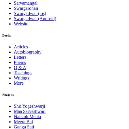
Sarvamangal
Swargarohan
Swargadwar (ios)
Swargadwar (Android)
Website
Books
Articles
Autobiography
Letters
Poems
Q & A
Teachings
Writings
More
Bhajans
Shri Yogeshwarji
Maa Sarveshwari
Narsinh Mehta
Meera Bai
Ganga Sati