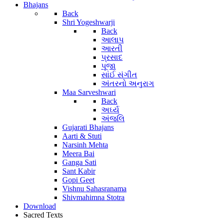
Bhajans
Back
Shri Yogeshwarji
Back
આલાપ
આરતી
પ્રસાદ
પૂજા
સાંઈ સંગીત
અંતરનો અનુરાગ
Maa Sarveshwari
Back
અર્ઘ્ય
અંજલિ
Gujarati Bhajans
Aarti & Stuti
Narsinh Mehta
Meera Bai
Ganga Sati
Sant Kabir
Gopi Geet
Vishnu Sahasranama
Shivmahimna Stotra
Download
Sacred Texts