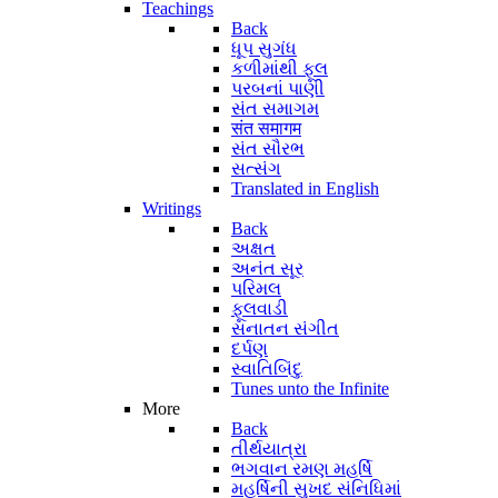
Teachings
Back
ધૂપ સુગંધ
કળીમાંથી ફૂલ
પરબનાં પાણી
સંત સમાગમ
संत समागम
સંત સૌરભ
સત્સંગ
Translated in English
Writings
Back
અક્ષત
અનંત સૂર
પરિમલ
ફૂલવાડી
સનાતન સંગીત
દર્પણ
સ્વાતિબિંદુ
Tunes unto the Infinite
More
Back
તીર્થયાત્રા
ભગવાન રમણ મહર્ષિ
મહર્ષિની સુખદ સંનિધિમાં