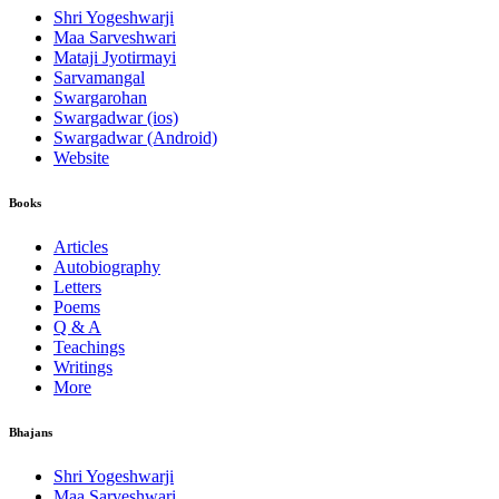
Shri Yogeshwarji
Maa Sarveshwari
Mataji Jyotirmayi
Sarvamangal
Swargarohan
Swargadwar (ios)
Swargadwar (Android)
Website
Books
Articles
Autobiography
Letters
Poems
Q & A
Teachings
Writings
More
Bhajans
Shri Yogeshwarji
Maa Sarveshwari