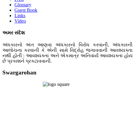
Glossary
Guest Book
Links
Video
અમર સંદેશ
અંધકારનો અંત આણવા અંધકારનો વિરોધ કરવાની, અંધકારની
આલોચના કરવાની કે એની સામે વિદ્રોહ જગાવવાની આવશ્યક્તા
નથી હોતી : આવશ્યક્તા અને એકમાત્ર અનિવાર્ય આવશ્યક્તા હોય
છે પ્રકાશને પ્રકટાવવાની.
Swargarohan