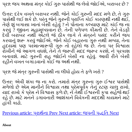
પ્રશ્ન: જપ અથવા મંત્ર કોઈ ગુરુ પાસેથી જ લેવો જોઈએ, બરાબર છે ?
ઉત્તર: દરેક વખતે બરાબર નથી. જેને કોઈ ગુરુની મદદ મળે છે, તે ગુરુ
પાસેથી લઈ શકે છે. પરંતુ જેને ગુરુની પ્રાપ્તિ કોઈ કારણથી નથી થઈ,
તેણે શું બગાસા ખાતાં બેસી રહેવું ? ને પોતાના કલ્યાણ માટે કાંઈ જ ના
કરવું ? જીવન મહામૂલ્યવાન છે. તેની પળેપળ કીમતી છે. તેને વેડફી
દેવી બરાબર નથી એટલે જે ઠીક લાગે તે મંત્રને પસંદ કરીને જપ
કરવાનું શરૂ કરવું જોઈએ. જેને કોઈ બહારના ગુરુ નથી મળ્યા, તેના
હૃદયમાં પણ પરમાત્મારૂપી ગુરુ તો રહેલો જ છે. તેના પર વિશ્વાસ
રાખીને જે આગળ વધશે, તેને તે જરૂરી મદદ જરૂર કરશે, ને પ્રકાશ
બતાવશે. માટે ગુરુની રાહ જોઈને બેસી ના રહેવું. આવી રીતે બેસી
રહીને વખત બગાડવાનો કોઈ જ અર્થ નથી.
પ્રશ્ન: જે મંત્ર ગુરુની પાસેથી ના લીધો હોય તે ફળે ખરો ?
ઉત્તર: એવી શંકા જ ના કરો. તમારો મંત્ર ગુરુના ગુરુ ઈશ્વર પાસેથી
મળેલો છે એમ માનીને વિશ્વાસ તથા પ્રેમપૂર્વક તેનું રટણ ચાલુ રાખો.
યાદ રાખો કે પ્રેમ ને વિશ્વાસ ફળે છે, ને તેથી ઈશ્વરની કૃપા સહેજે થઈ
રહે છે. માટે મનને ડગાવનારી આશંકાને વિવેકની મદદથી કાયમને માટે
હાંકી કાઢો.
Previous article: પ્રાર્થના
Prev
Next article: જપની પદ્ધતિ
Next
About