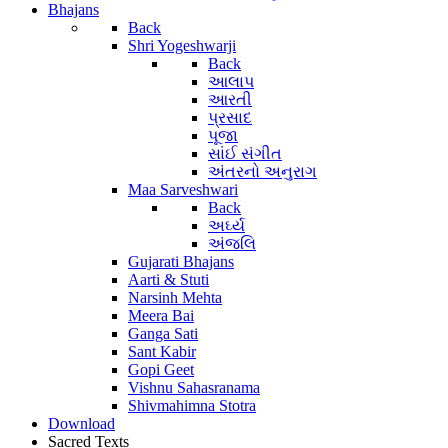
Bhajans
Back
Shri Yogeshwarji
Back
આલાપ
આરતી
પ્રસાદ
પૂજા
સાંઈ સંગીત
અંતરનો અનુરાગ
Maa Sarveshwari
Back
અર્ઘ્ય
અંજલિ
Gujarati Bhajans
Aarti & Stuti
Narsinh Mehta
Meera Bai
Ganga Sati
Sant Kabir
Gopi Geet
Vishnu Sahasranama
Shivmahimna Stotra
Download
Sacred Texts