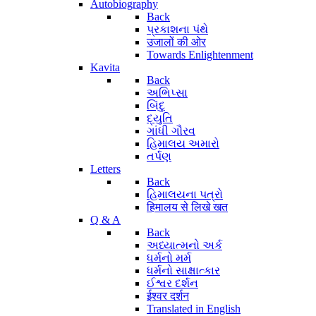
Autobiography
Back
પ્રકાશના પંથે
उजालों की ओर
Towards Enlightenment
Kavita
Back
અભિપ્સા
બિંદુ
દ્યુતિ
ગાંધી ગૌરવ
હિમાલય અમારો
તર્પણ
Letters
Back
હિમાલયના પત્રો
हिमालय से लिखे खत
Q & A
Back
અધ્યાત્મનો અર્ક
ધર્મનો મર્મ
ધર્મનો સાક્ષાત્કાર
ઈશ્વર દર્શન
ईश्वर दर्शन
Translated in English