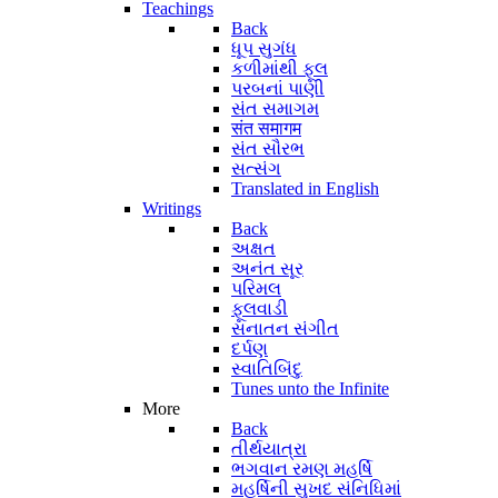
Teachings
Back
ધૂપ સુગંધ
કળીમાંથી ફૂલ
પરબનાં પાણી
સંત સમાગમ
संत समागम
સંત સૌરભ
સત્સંગ
Translated in English
Writings
Back
અક્ષત
અનંત સૂર
પરિમલ
ફૂલવાડી
સનાતન સંગીત
દર્પણ
સ્વાતિબિંદુ
Tunes unto the Infinite
More
Back
તીર્થયાત્રા
ભગવાન રમણ મહર્ષિ
મહર્ષિની સુખદ સંનિધિમાં