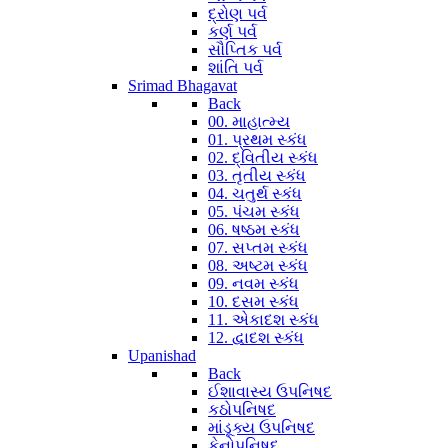
દ્રોણ પર્વ
કર્ણ પર્વ
સૌપ્તિક પર્વ
શાંતિ પર્વ
Srimad Bhagavat
Back
00. માહાત્મ્ય
01. પ્રથમ સ્કંધ
02. દ્વિતીય સ્કંધ
03. તૃતીય સ્કંધ
04. ચતુર્થ સ્કંધ
05. પંચમ સ્કંધ
06. ષષ્ઠમ સ્કંધ
07. સપ્તમ સ્કંધ
08. અષ્ટમ સ્કંધ
09. નવમ સ્કંધ
10. દસમ સ્કંધ
11. એકાદશ સ્કંધ
12. દ્વાદશ સ્કંધ
Upanishad
Back
ઈશાવાસ્ય ઉપનિષદ
કઠોપનિષદ
માંડૂક્ય ઉપનિષદ
કેનોપનિષદ