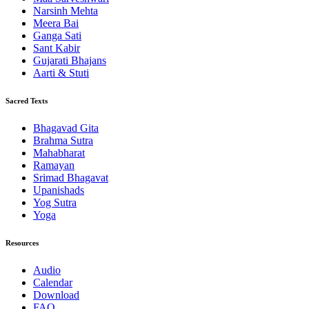
Narsinh Mehta
Meera Bai
Ganga Sati
Sant Kabir
Gujarati Bhajans
Aarti & Stuti
Sacred Texts
Bhagavad Gita
Brahma Sutra
Mahabharat
Ramayan
Srimad Bhagavat
Upanishads
Yog Sutra
Yoga
Resources
Audio
Calendar
Download
FAQ