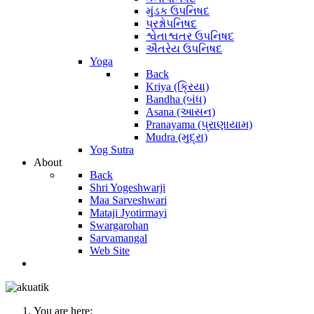
મુંડક ઉપનિષદ
પ્રશ્નોપનિષદ
શ્વેતાશ્વતર ઉપનિષદ
ઐતરેય ઉપનિષદ
Yoga
Back
Kriya (ક્રિયા)
Bandha (બંધ)
Asana (આસન)
Pranayama (પ્રાણાયામ)
Mudra (મુદ્રા)
Yog Sutra
About
Back
Shri Yogeshwarji
Maa Sarveshwari
Mataji Jyotirmayi
Swargarohan
Sarvamangal
Web Site
You are here: