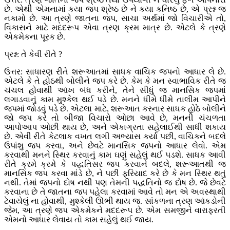
છે. એથી એમનામાં કયા જપ શ્રેષ્ઠ છે ને કયા કનિષ્ઠ છે, એ પ્રશ્ન જ
નકામો છે. આ ત્રણે જાતના જપ, સાચા અર્થમાં જો વિચારીએ તો,
વિકાસને માટે મદદરૂપ એવા ત્રણ ક્રમ માત્ર છે. એટલે કે ત્રણે
એકમેકના પૂરક છે.
પ્રશ્ન: તે કેવી રીતે ?
ઉત્તર: સાધારણ રીતે શરૂઆતમાં સાધક વાચિક જપનો આધાર લે છે.
એટલે કે તે હોઠથી બોલીને જપ કરે છે. કેમ કે મન સ્વાભાવિક રીતે જ
ચંચલ હોવાથી આંખ બંધ કરીને, તેને સીધું જ માનસિક જપમાં
લગાડવાનું કામ મુશ્કેલ થઈ પડે છે. મનને ધીમે ધીમે તાલીમ આપીને
જપમાં જોડવું પડે છે. એટલા માટે, શરૂઆત કરનાર સાધક હોઠે બોલીને
જો જપ કરે તો બીજા વિચારો ઓછા આવે છે, મનની ચંચળતા
આપોઆપ ઓછી થાય છે, અને એકાગ્રતા સહેલાઈથી સાધી શકાય
છે. એવી રીતે કેટલાક વખત લગી અભ્યાસ કર્યા પછી, વાચિકને બદલે
ઉપાંશુ જપ કરવા, અને છેવટે માનસિક જપનો આધાર લેવો. એમ
કરવાથી મનને સ્થિર કરવાનું કામ ઘણું સહેલું થઈ પડશે. સાધક આવી
રીતે ક્રમે ક્રમે કે પદ્ધતિસર જપ કરવાને બદલે, શરૂઆતથી જ
માનસિક જપ કરવા માંડે છે, ને પછી ફરિયાદ કરે છે કે મન સ્થિર થતું
નથી. તેમાં જપનો દોષ નથી પણ તેમની પદ્ધતિનો જ દોષ છે. જે છેવટે
કરવાના છે તે જાતના જપ પહેલા કરવામાં આવે તો મન એ અવસ્થાથી
ટેવાયેલું ના હોવાથી, મુશ્કેલી ઊભી થાય જ. સાંકળના ત્રણ આંકડોની
જેમ, આ ત્રણે જપ એકમેકને મદદરૂપ છે. એમ સમજીને વારાફરતી
એમનો આધાર લેવાય તો કામ સહેલું થઈ જાય.