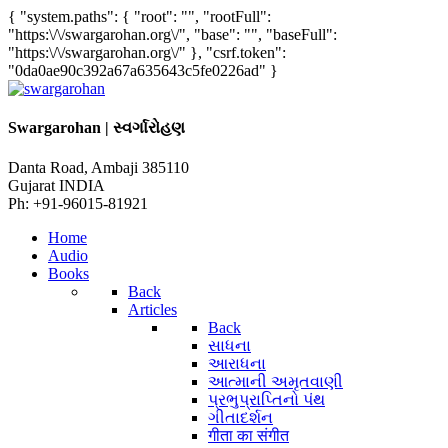
{ "system.paths": { "root": "", "rootFull":
"https:\/\/swargarohan.org\/", "base": "", "baseFull":
"https:\/\/swargarohan.org\/" }, "csrf.token":
"0da0ae90c392a67a635643c5fe0226ad" }
Swargarohan | સ્વર્ગારોહણ
Danta Road, Ambaji 385110
Gujarat INDIA
Ph: +91-96015-81921
Home
Audio
Books
Back
Articles
Back
સાધના
આરાધના
આત્માની અમૃતવાણી
પ્રભુપ્રાપ્તિનો પંથ
ગીતાદર્શન
गीता का संगीत