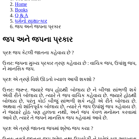
Home
Books
Q & A
ધર્મનો સાક્ષાત્કાર
જપ અને જપના પ્રકાર
જપ અને જપના પ્રકાર
પ્રશ્ન: જપ કેટલી જાતના કહેવાય છે ?
ઉત્તર: જપના મુખ્ય પ્રકાર ત્રણ કહેવાય છે : વાચિક જપ, ઉપાંશુ જપ,
ને માનસિક જપ.
પ્રશ્ન: એ ત્રણે વિશે ઊડતો ખ્યાલ આપી શકશો ?
ઉત્તર: જરૂર. જ્યારે જપ હોઠથી બોલાય છે ને બીજા સાંભળી શકે
એવી રીતે બોલાય છે, ત્યારે તે જપ વાચિક કહેવાય છે. જ્યારે હોઠથી
બોલાય છે, પરંતુ કોઈ બીજું સાંભળી શકે નહીં એ રીતે બોલાય છે.
અથવા તો શાંતિપૂર્વક બોલાય છે, ત્યારે તે જપ ઉપાંશું જપ કહેવાય છે.
ને જ્યારે હોઠ પણ હાલતા નથી, અને જપ કેવળ મનોમન કરવામાં
આવે છે, ત્યારે તે જપને માનસિક જપ કહેવામાં આવે છે.
પ્રશ્ન: એ ત્રણે જાતના જપમાં શ્રેષ્ઠ જપ કયા ?
ઉત્તર: ત્રણે જાતના જપ શ્રેષ્ઠ તથા ઉપયોગી ને ધારેલું ફળ આપનારા