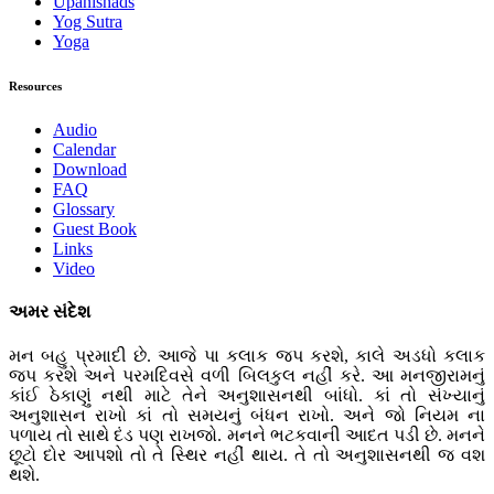
Upanishads
Yog Sutra
Yoga
Resources
Audio
Calendar
Download
FAQ
Glossary
Guest Book
Links
Video
અમર સંદેશ
મન બહુ પ્રમાદી છે. આજે પા કલાક જપ કરશે, કાલે અડધો કલાક
જપ કરશે અને પરમદિવસે વળી બિલકુલ નહીં કરે. આ મનજીરામનું
કાંઈ ઠેકાણું નથી માટે તેને અનુશાસનથી બાંધો. કાં તો સંખ્યાનું
અનુશાસન રાખો કાં તો સમયનું બંધન રાખો. અને જો નિયમ ના
પળાય તો સાથે દંડ પણ રાખજો. મનને ભટકવાની આદત પડી છે. મનને
છૂટો દોર આપશો તો તે સ્થિર નહીં થાય. તે તો અનુશાસનથી જ વશ
થશે.