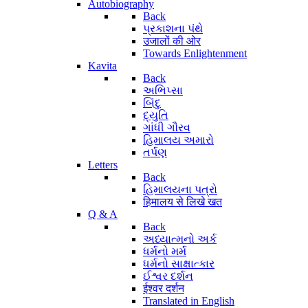
Autobiography
Back
પ્રકાશના પંથે
उजालों की ओर
Towards Enlightenment
Kavita
Back
અભિપ્સા
બિંદુ
દ્યુતિ
ગાંધી ગૌરવ
હિમાલય અમારો
તર્પણ
Letters
Back
હિમાલયના પત્રો
हिमालय से लिखे खत
Q & A
Back
અધ્યાત્મનો અર્ક
ધર્મનો મર્મ
ધર્મનો સાક્ષાત્કાર
ઈશ્વર દર્શન
ईश्वर दर्शन
Translated in English