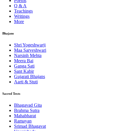
Poems
Q & A
Teachings
Writings
More
Bhajans
Shri Yogeshwarji
Maa Sarveshwari
Narsinh Mehta
Meera Bai
Ganga Sati
Sant Kabir
Gujarati Bhajans
Aarti & Stuti
Sacred Texts
Bhagavad Gita
Brahma Sutra
Mahabharat
Ramayan
Srimad Bhagavat