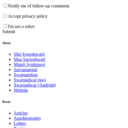
Notify me of follow-up comments
Accept privacy policy
I'm not a robot
Submit
About
Shri Yogeshwarji
Maa Sarveshwari
Mataji Jyotirmayi
Sarvamangal
Swargarohan
Swargadwar (ios)
Swargadwar (Android)
Website
Books
Articles
Autobiography
Letters