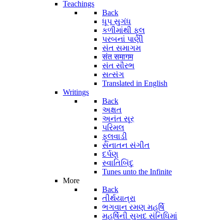
Teachings
Back
ધૂપ સુગંધ
કળીમાંથી ફૂલ
પરબનાં પાણી
સંત સમાગમ
संत समागम
સંત સૌરભ
સત્સંગ
Translated in English
Writings
Back
અક્ષત
અનંત સૂર
પરિમલ
ફૂલવાડી
સનાતન સંગીત
દર્પણ
સ્વાતિબિંદુ
Tunes unto the Infinite
More
Back
તીર્થયાત્રા
ભગવાન રમણ મહર્ષિ
મહર્ષિની સુખદ સંનિધિમાં