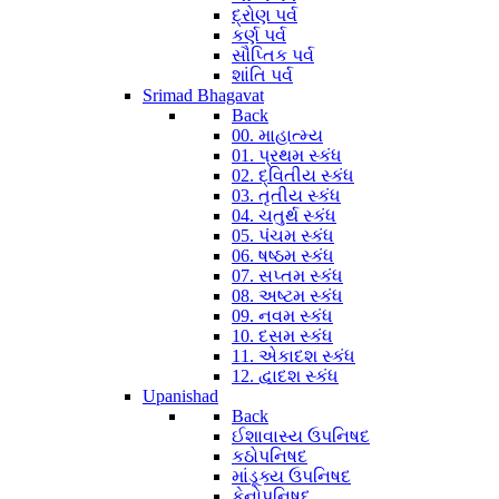
દ્રોણ પર્વ
કર્ણ પર્વ
સૌપ્તિક પર્વ
શાંતિ પર્વ
Srimad Bhagavat
Back
00. માહાત્મ્ય
01. પ્રથમ સ્કંધ
02. દ્વિતીય સ્કંધ
03. તૃતીય સ્કંધ
04. ચતુર્થ સ્કંધ
05. પંચમ સ્કંધ
06. ષષ્ઠમ સ્કંધ
07. સપ્તમ સ્કંધ
08. અષ્ટમ સ્કંધ
09. નવમ સ્કંધ
10. દસમ સ્કંધ
11. એકાદશ સ્કંધ
12. દ્વાદશ સ્કંધ
Upanishad
Back
ઈશાવાસ્ય ઉપનિષદ
કઠોપનિષદ
માંડૂક્ય ઉપનિષદ
કેનોપનિષદ