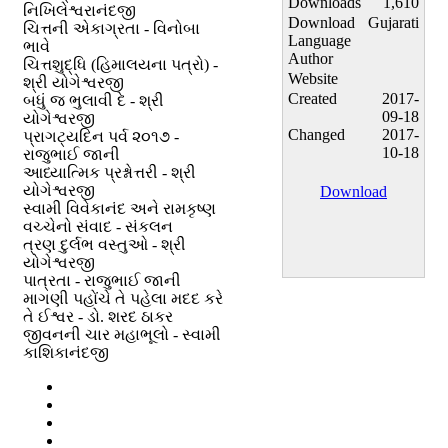
Downloads
1,610
નિખિલેશ્વરાનંદજી
Download
Gujarati
ચિત્તની એકાગ્રતા - વિનોબા
Language
ભાવે
Author
ચિત્તશુદ્ધિ (હિમાલયના પત્રો) -
Website
શ્રી યોગેશ્વરજી
Created
2017-
બધું જ ભુલાવી દે - શ્રી
09-18
યોગેશ્વરજી
Changed
2017-
પ્રાગટ્યદિન પર્વ ૨૦૧૭ -
10-18
રાજુભાઈ જાની
આધ્યાત્મિક પ્રશ્નોત્તરી - શ્રી
યોગેશ્વરજી
Download
સ્વામી વિવેકાનંદ અને રામકૃષ્ણ
વચ્ચેનો સંવાદ - સંકલન
ત્રણ દુર્લભ વસ્તુઓ - શ્રી
યોગેશ્વરજી
પાત્રતા - રાજુભાઈ જાની
માગણી પહોંચે તે પહેલા મદદ કરે
તે ઈશ્વર - ડો. શરદ ઠાકર
જીવનની ચાર મહાભૂલો - સ્વામી
કાશિકાનંદજી