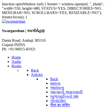
function openWindow (url) { fenster = window.open(url, "_blank",
"width=550, height=480, STATUS=YES, DIRECTORIES=NO,
MENUBAR=NO, SCROLLBARS=YES, RESIZABLE=NO");
fenster.focus(); }
Swargarohan | સ્વર્ગારોહણ
Danta Road, Ambaji 385110
Gujarat INDIA
Ph: +91-96015-81921
Home
Audio
Books
Back
Articles
Back
સાધના
આરાધના
આત્માની અમૃતવાણી
પ્રભુપ્રાપ્તિનો પંથ
ગીતાદર્શન
गीता का संगीत