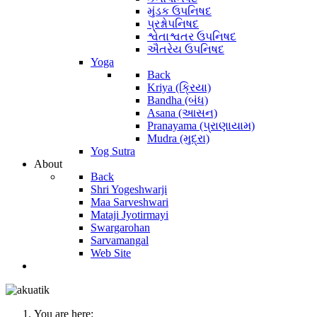
મુંડક ઉપનિષદ
પ્રશ્નોપનિષદ
શ્વેતાશ્વતર ઉપનિષદ
ઐતરેય ઉપનિષદ
Yoga
Back
Kriya (ક્રિયા)
Bandha (બંધ)
Asana (આસન)
Pranayama (પ્રાણાયામ)
Mudra (મુદ્રા)
Yog Sutra
About
Back
Shri Yogeshwarji
Maa Sarveshwari
Mataji Jyotirmayi
Swargarohan
Sarvamangal
Web Site
You are here: