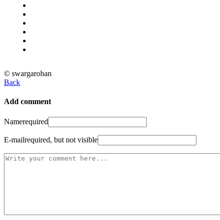
© swargarohan
Back
Add comment
Name
required
E-mail
required, but not visible