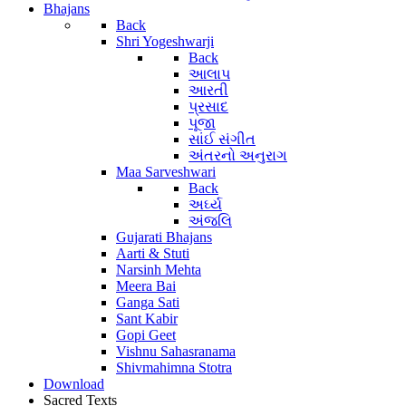
Bhajans
Back
Shri Yogeshwarji
Back
આલાપ
આરતી
પ્રસાદ
પૂજા
સાંઈ સંગીત
અંતરનો અનુરાગ
Maa Sarveshwari
Back
અર્ઘ્ય
અંજલિ
Gujarati Bhajans
Aarti & Stuti
Narsinh Mehta
Meera Bai
Ganga Sati
Sant Kabir
Gopi Geet
Vishnu Sahasranama
Shivmahimna Stotra
Download
Sacred Texts