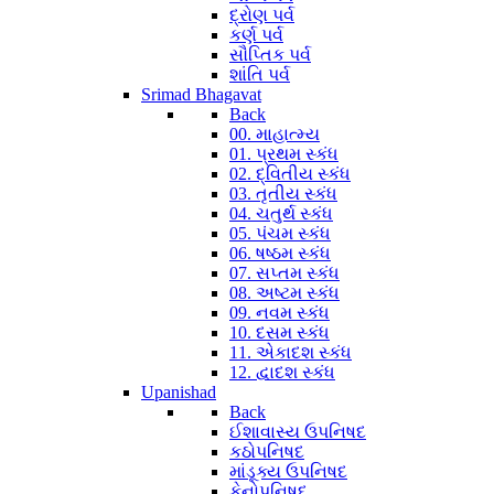
દ્રોણ પર્વ
કર્ણ પર્વ
સૌપ્તિક પર્વ
શાંતિ પર્વ
Srimad Bhagavat
Back
00. માહાત્મ્ય
01. પ્રથમ સ્કંધ
02. દ્વિતીય સ્કંધ
03. તૃતીય સ્કંધ
04. ચતુર્થ સ્કંધ
05. પંચમ સ્કંધ
06. ષષ્ઠમ સ્કંધ
07. સપ્તમ સ્કંધ
08. અષ્ટમ સ્કંધ
09. નવમ સ્કંધ
10. દસમ સ્કંધ
11. એકાદશ સ્કંધ
12. દ્વાદશ સ્કંધ
Upanishad
Back
ઈશાવાસ્ય ઉપનિષદ
કઠોપનિષદ
માંડૂક્ય ઉપનિષદ
કેનોપનિષદ