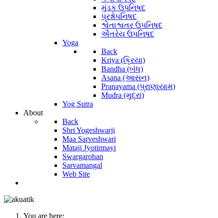
મુંડક ઉપનિષદ
પ્રશ્નોપનિષદ
શ્વેતાશ્વતર ઉપનિષદ
ઐતરેય ઉપનિષદ
Yoga
Back
Kriya (ક્રિયા)
Bandha (બંધ)
Asana (આસન)
Pranayama (પ્રાણાયામ)
Mudra (મુદ્રા)
Yog Sutra
About
Back
Shri Yogeshwarji
Maa Sarveshwari
Mataji Jyotirmayi
Swargarohan
Sarvamangal
Web Site
You are here: