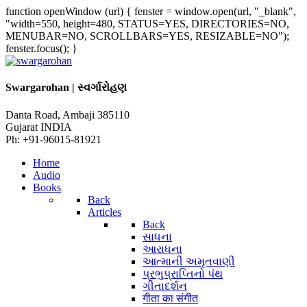
function openWindow (url) { fenster = window.open(url, "_blank",
"width=550, height=480, STATUS=YES, DIRECTORIES=NO,
MENUBAR=NO, SCROLLBARS=YES, RESIZABLE=NO");
fenster.focus(); }
Swargarohan | સ્વર્ગારોહણ
Danta Road, Ambaji 385110
Gujarat INDIA
Ph: +91-96015-81921
Home
Audio
Books
Back
Articles
Back
સાધના
આરાધના
આત્માની અમૃતવાણી
પ્રભુપ્રાપ્તિનો પંથ
ગીતાદર્શન
गीता का संगीत