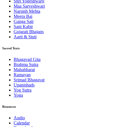
Shri Yogeshwarji
Maa Sarveshwari
Narsinh Mehta
Meera Bai
Ganga Sati
Sant Kabir
Gujarati Bhajans
Aarti & Stuti
Sacred Texts
Bhagavad Gita
Brahma Sutra
Mahabharat
Ramayan
Srimad Bhagavat
Upanishads
Yog Sutra
Yoga
Resources
Audio
Calendar