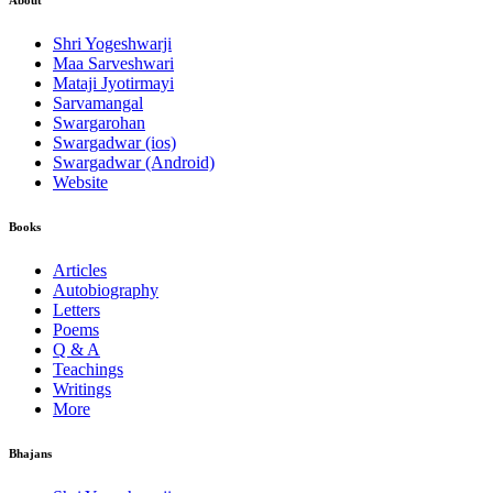
About
Shri Yogeshwarji
Maa Sarveshwari
Mataji Jyotirmayi
Sarvamangal
Swargarohan
Swargadwar (ios)
Swargadwar (Android)
Website
Books
Articles
Autobiography
Letters
Poems
Q & A
Teachings
Writings
More
Bhajans