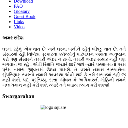
Download
FAQ
Glossary
Guest Book
Links
Video
અમર સંદેશ
ઘરમાં રહેવું એક વાત છે અને ઘરના બનીને રહેવું બીજી વાત છે. તમે
સંસારમાં રહી વિભિન્ન પ્રકારના કર્તવ્યોનું પરિપાલન અથવા અનુષ્ઠાન
કરો પણ સંસારને તમારી અંદર ન રાખો. તમારી અંદર સંસાર નહીં પણ
ભગવાન જ રહે - એવી સ્થિતિ જ્યારે થઈ જશે ત્યારે પરમાત્માનો પરમ
પ્રેમ તમારા જીવનમાં ઉદય પામશે. તે વખતે તમારા સંસ્કારોના
સુપરિણામ સ્વરૂપે તમારી અવસ્થા એવી થશે કે તમે સંસારમાં રહી જ
નહીં શકો. પદ, પ્રતિષ્ઠા, સત્તા, યૌવન કે અધિકારની મોહિની તમને
ચલાયમાન નહીં કરી શકે. ત્યારે તમે બાહ્ય ત્યાગ કરી શકશો.
Swargarohan