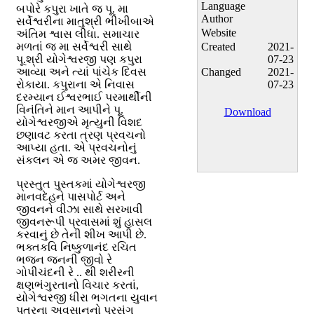
Language
બપોરે કપુરા ખાતે જ પૂ. મા
Author
સર્વેશ્વરીના માતુશ્રી ભીખીબાએ
Website
અંતિમ શ્વાસ લીધા. સમાચાર
મળતાં જ મા સર્વેશ્વરી સાથે
Created
2021-
પૂ.શ્રી યોગેશ્વરજી પણ કપુરા
07-23
આવ્યા અને ત્યાં પાંચેક દિવસ
Changed
2021-
રોકાયા. કપુરાના એ નિવાસ
07-23
દરમ્યાન ઈશ્વરભાઈ પરમાર્થીની
વિનંતિને માન આપીને પૂ.
Download
યોગેશ્વરજીએ મૃત્યુની વિશદ
છણાવટ કરતા ત્રણ પ્રવચનો
આપ્યા હતા. એ પ્રવચનોનું
સંકલન એ જ અમર જીવન.
પ્રસ્તુત પુસ્તકમાં યોગેશ્વરજી
માનવદેહને પાસપોર્ટ અને
જીવનને વીઝા સાથે સરખાવી
જીવનરૂપી પ્રવાસમાં શું હાસલ
કરવાનું છે તેની શીખ આપી છે.
ભક્તકવિ નિષ્કુળાનંદ રચિત
ભજન જનની જીવો રે
ગોપીચંદની રે .. થી શરીરની
ક્ષણભંગુરતાનો વિચાર કરતાં,
યોગેશ્વરજી ધીરા ભગતના યુવાન
પુત્રના અવસાનનો પ્રસંગ