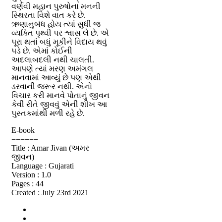
વર્ણવી મહાન પુરુષોના મનની
સ્થિરતા વિશે વાત કરે છે.
ઋણાનુબંધ હોય ત્યાં સુધી જ
વ્યક્તિ પૃથ્વી પર શ્વાસ લે છે. એ
પૂરા થતાં બધું મૂકીને વિદાય થવું
પડે છે. એમાં કોઈની
અદલાબદલી નથી ચાલતી.
આપણે ત્યાં મરણ અમંગલ
માનવામાં આવ્યું છે પણ એથી
ડરવાની જરૂર નથી. એનો
વિચાર કરી માનવે પોતાનું જીવન
કેવી રીતે જીવવું એની શીખ આ
પુસ્તકમાંથી મળી રહે છે.
E-book
======
Title : Amar Jivan (અમર
જીવન)
Language : Gujarati
Version : 1.0
Pages : 44
Created : July 23rd 2021