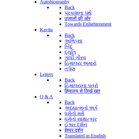
Autobiography
Back
પ્રકાશના પંથે
उजालों की ओर
Towards Enlightenment
Kavita
Back
અભિપ્સા
બિંદુ
દ્યુતિ
ગાંધી ગૌરવ
હિમાલય અમારો
તર્પણ
Letters
Back
હિમાલયના પત્રો
हिमालय से लिखे खत
Q & A
Back
અધ્યાત્મનો અર્ક
ધર્મનો મર્મ
ધર્મનો સાક્ષાત્કાર
ઈશ્વર દર્શન
ईश्वर दर्शन
Translated in English