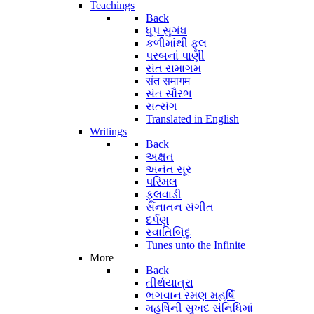
Teachings
Back
ધૂપ સુગંધ
કળીમાંથી ફૂલ
પરબનાં પાણી
સંત સમાગમ
संत समागम
સંત સૌરભ
સત્સંગ
Translated in English
Writings
Back
અક્ષત
અનંત સૂર
પરિમલ
ફૂલવાડી
સનાતન સંગીત
દર્પણ
સ્વાતિબિંદુ
Tunes unto the Infinite
More
Back
તીર્થયાત્રા
ભગવાન રમણ મહર્ષિ
મહર્ષિની સુખદ સંનિધિમાં