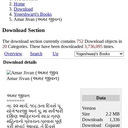
Home
Download
Yogeshwarji's Books
Amar Jivan (અમર જીવન)
Download Section
The download section currently contains
752
Download objects in
20
Categories. These have been downloaded
3,736,095
times.
Overview
Search
Up
Download details
Amar Jivan (અમર જીવન)
અમર જીવન
Data
=======
તા. ૨૨ માર્ચ, ૧૯૮૩ના દિવસે પૂ.
Version
યોગેશ્વરજી અને પૂ. મા સર્વેશ્વરી
Size
2.2 MB
દક્ષિણ આફ્રિકાનો સાડા ત્રણ
Downloads
1,336
મહિનાનો પ્રવચન-પ્રવાસ પૂર્ણ
Download
Gujarati
કરી મુંબઈ આવ્યા. તે દિવસે