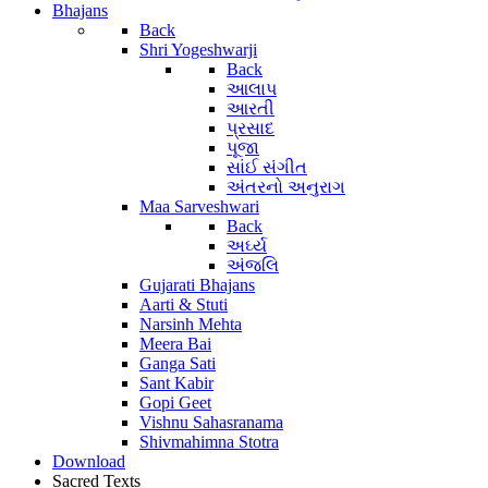
Bhajans
Back
Shri Yogeshwarji
Back
આલાપ
આરતી
પ્રસાદ
પૂજા
સાંઈ સંગીત
અંતરનો અનુરાગ
Maa Sarveshwari
Back
અર્ઘ્ય
અંજલિ
Gujarati Bhajans
Aarti & Stuti
Narsinh Mehta
Meera Bai
Ganga Sati
Sant Kabir
Gopi Geet
Vishnu Sahasranama
Shivmahimna Stotra
Download
Sacred Texts