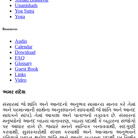
Upanishads
Yog Sutra
Yoga
Resources
Audio
Calendar
Download
FAQ
Glossary
Guest Book
Links
Video
અમર સંદેશ
સંસારમાં જે શાંતિ અને આનંદનો અનુભવ સામાન્ય માનવ કરે તેમાં
અને પરમાત્માની સાથેના અનુસંધાનને સાધવાથી જે શાંતિ અને આનંદ
સાધકને સાંપડે તેમાં આકાશ અને પાતાળનો તફાવત છે. સંસારનાં
મનુષ્યોનો આનંદ બાહ્ય વાતાવરણ, બાહ્ય પદાર્થો કે બહારના સંજોગો
પર આધાર રાખે છે. જ્યારે મનને સાત્વિક બનાવવાથી, સદગુણી
કરવાથી, સુસંસ્કારોથી સંપન્ન કરવાથી અને આત્માના અનુભવને
પરિણામે પ્રાપ્ત થયેલ શાંતિ અને આનંદ બહારના પદાર્થો પર નિર્ભર