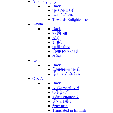
Autobiography
Back
પ્રકાશના પંથે
उजालों की ओर
Towards Enlightenment
Kavita
Back
અભિપ્સા
બિંદુ
દ્યુતિ
ગાંધી ગૌરવ
હિમાલય અમારો
તર્પણ
Letters
Back
હિમાલયના પત્રો
हिमालय से लिखे खत
Q & A
Back
અધ્યાત્મનો અર્ક
ધર્મનો મર્મ
ધર્મનો સાક્ષાત્કાર
ઈશ્વર દર્શન
ईश्वर दर्शन
Translated in English