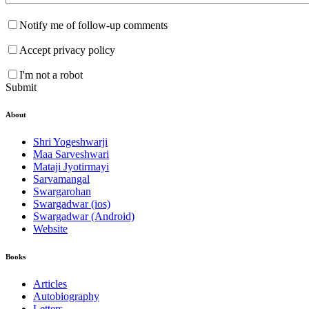
Notify me of follow-up comments
Accept privacy policy
I'm not a robot
Submit
About
Shri Yogeshwarji
Maa Sarveshwari
Mataji Jyotirmayi
Sarvamangal
Swargarohan
Swargadwar (ios)
Swargadwar (Android)
Website
Books
Articles
Autobiography
Letters