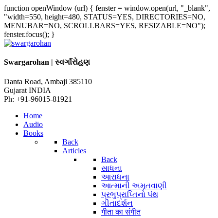
function openWindow (url) { fenster = window.open(url, "_blank",
"width=550, height=480, STATUS=YES, DIRECTORIES=NO,
MENUBAR=NO, SCROLLBARS=YES, RESIZABLE=NO");
fenster.focus(); }
Swargarohan | સ્વર્ગારોહણ
Danta Road, Ambaji 385110
Gujarat INDIA
Ph: +91-96015-81921
Home
Audio
Books
Back
Articles
Back
સાધના
આરાધના
આત્માની અમૃતવાણી
પ્રભુપ્રાપ્તિનો પંથ
ગીતાદર્શન
गीता का संगीत