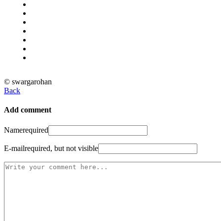
© swargarohan
Back
Add comment
Name
required
E-mail
required, but not visible