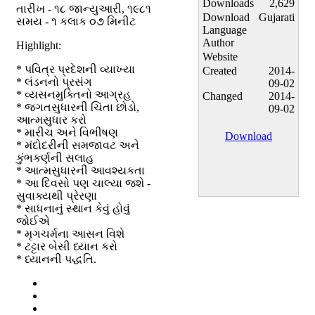
Downloads
2,629
તારીખ - ૧૮ જાન્યુઆરી, ૧૯૮૧
Download
Gujarati
સમય - ૧ કલાક ૦૭ મિનીટ
Language
Author
Highlight:
Website
* પવિત્ર પ્રદેશની વ્યાખ્યા
Created
2014-
* લંડનનો પ્રસંગ
09-02
* વ્યસનમુક્તિનો આગ્રહ
Changed
2014-
* જગતસુધારની ચિંતા છોડો,
09-02
આત્મસુધાર કરો
* મારીચ અને વિભીષણ
Download
* મંદોદરીની સમજાવટ અને
કુંભકર્ણની સલાહ
* આત્મસુધારની આવશ્યકતા
* આ દિવસો પણ ચાલ્યા જશે -
સુવાક્યથી પ્રેરણા
* સાધનાનું સ્થાન કેવું હોવું
જોઈએ
* મૃગચર્મના આસન વિશે
* ટટ્ટાર બેસી ધ્યાન કરો
* ધ્યાનની પદ્ધતિ.