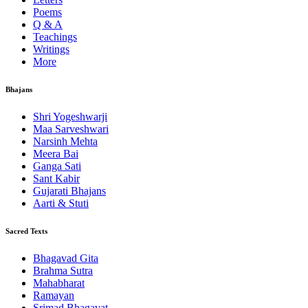
Poems
Q & A
Teachings
Writings
More
Bhajans
Shri Yogeshwarji
Maa Sarveshwari
Narsinh Mehta
Meera Bai
Ganga Sati
Sant Kabir
Gujarati Bhajans
Aarti & Stuti
Sacred Texts
Bhagavad Gita
Brahma Sutra
Mahabharat
Ramayan
Srimad Bhagavat