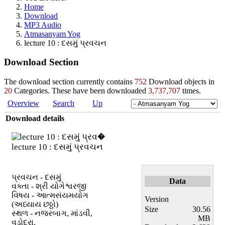
Home
Download
MP3 Audio
Atmasanyam Yog
lecture 10 : દસમું પ્રવચન
Download Section
The download section currently contains
752
Download objects in
20
Categories. These have been downloaded
3,737,707
times.
Overview
Search
Up
Download details
lecture 10 : દસમું પ્રવચન
પ્રવચન - દસમું
Data
વક્તા - શ્રી યોગેશ્વરજી
વિષય - આત્મસંયમયોગ
Version
(અધ્યાય છઠ્ઠો)
Size
30.56
સ્થળ - નજરબાગ, માંડવી,
MB
વડોદરા.