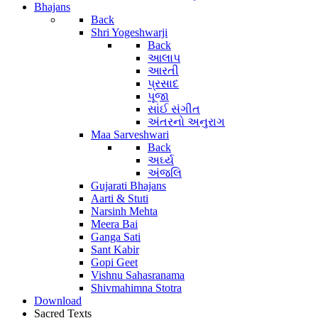
Bhajans
Back
Shri Yogeshwarji
Back
આલાપ
આરતી
પ્રસાદ
પૂજા
સાંઈ સંગીત
અંતરનો અનુરાગ
Maa Sarveshwari
Back
અર્ઘ્ય
અંજલિ
Gujarati Bhajans
Aarti & Stuti
Narsinh Mehta
Meera Bai
Ganga Sati
Sant Kabir
Gopi Geet
Vishnu Sahasranama
Shivmahimna Stotra
Download
Sacred Texts