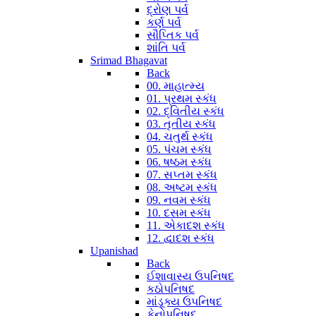
દ્રોણ પર્વ
કર્ણ પર્વ
સૌપ્તિક પર્વ
શાંતિ પર્વ
Srimad Bhagavat
Back
00. માહાત્મ્ય
01. પ્રથમ સ્કંધ
02. દ્વિતીય સ્કંધ
03. તૃતીય સ્કંધ
04. ચતુર્થ સ્કંધ
05. પંચમ સ્કંધ
06. ષષ્ઠમ સ્કંધ
07. સપ્તમ સ્કંધ
08. અષ્ટમ સ્કંધ
09. નવમ સ્કંધ
10. દસમ સ્કંધ
11. એકાદશ સ્કંધ
12. દ્વાદશ સ્કંધ
Upanishad
Back
ઈશાવાસ્ય ઉપનિષદ
કઠોપનિષદ
માંડૂક્ય ઉપનિષદ
કેનોપનિષદ