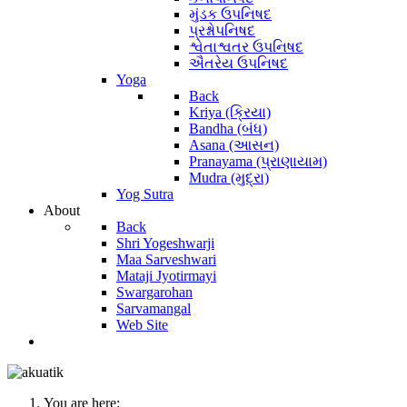
મુંડક ઉપનિષદ
પ્રશ્નોપનિષદ
શ્વેતાશ્વતર ઉપનિષદ
ઐતરેય ઉપનિષદ
Yoga
Back
Kriya (ક્રિયા)
Bandha (બંધ)
Asana (આસન)
Pranayama (પ્રાણાયામ)
Mudra (મુદ્રા)
Yog Sutra
About
Back
Shri Yogeshwarji
Maa Sarveshwari
Mataji Jyotirmayi
Swargarohan
Sarvamangal
Web Site
You are here: