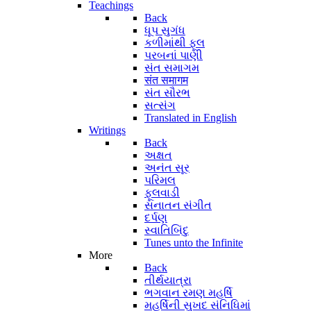
Teachings
Back
ધૂપ સુગંધ
કળીમાંથી ફૂલ
પરબનાં પાણી
સંત સમાગમ
संत समागम
સંત સૌરભ
સત્સંગ
Translated in English
Writings
Back
અક્ષત
અનંત સૂર
પરિમલ
ફૂલવાડી
સનાતન સંગીત
દર્પણ
સ્વાતિબિંદુ
Tunes unto the Infinite
More
Back
તીર્થયાત્રા
ભગવાન રમણ મહર્ષિ
મહર્ષિની સુખદ સંનિધિમાં