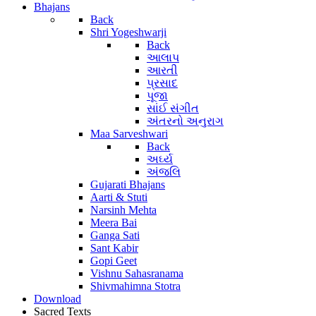
Bhajans
Back
Shri Yogeshwarji
Back
આલાપ
આરતી
પ્રસાદ
પૂજા
સાંઈ સંગીત
અંતરનો અનુરાગ
Maa Sarveshwari
Back
અર્ઘ્ય
અંજલિ
Gujarati Bhajans
Aarti & Stuti
Narsinh Mehta
Meera Bai
Ganga Sati
Sant Kabir
Gopi Geet
Vishnu Sahasranama
Shivmahimna Stotra
Download
Sacred Texts