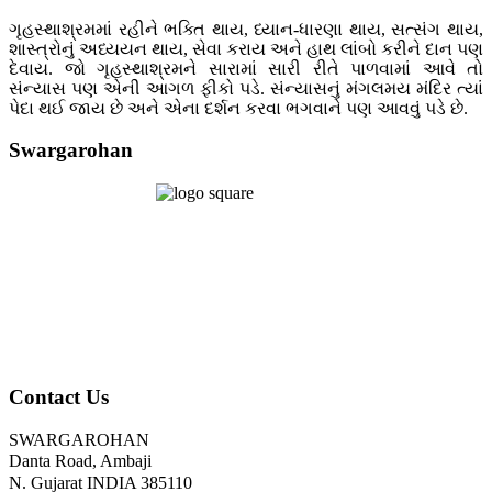
ગૃહસ્થાશ્રમમાં રહીને ભક્તિ થાય, ધ્યાન-ધારણા થાય, સત્સંગ થાય,
શાસ્ત્રોનું અધ્યયન થાય, સેવા કરાય અને હાથ લાંબો કરીને દાન પણ
દેવાય. જો ગૃહસ્થાશ્રમને સારામાં સારી રીતે પાળવામાં આવે તો
સંન્યાસ પણ એની આગળ ફીકો પડે. સંન્યાસનું મંગલમય મંદિર ત્યાં
પેદા થઈ જાય છે અને એના દર્શન કરવા ભગવાને પણ આવવું પડે છે.
Swargarohan
Contact Us
SWARGAROHAN
Danta Road, Ambaji
N. Gujarat INDIA 385110