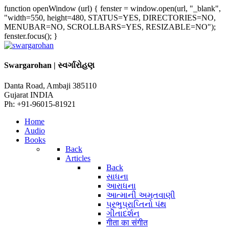
function openWindow (url) { fenster = window.open(url, "_blank",
"width=550, height=480, STATUS=YES, DIRECTORIES=NO,
MENUBAR=NO, SCROLLBARS=YES, RESIZABLE=NO");
fenster.focus(); }
Swargarohan | સ્વર્ગારોહણ
Danta Road, Ambaji 385110
Gujarat INDIA
Ph: +91-96015-81921
Home
Audio
Books
Back
Articles
Back
સાધના
આરાધના
આત્માની અમૃતવાણી
પ્રભુપ્રાપ્તિનો પંથ
ગીતાદર્શન
गीता का संगीत