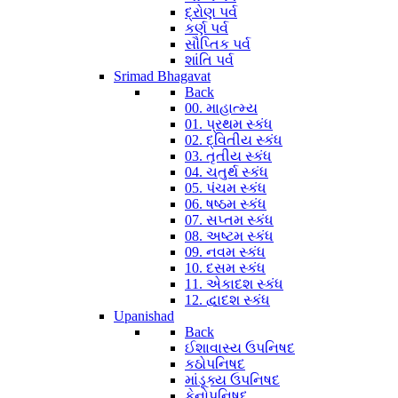
દ્રોણ પર્વ
કર્ણ પર્વ
સૌપ્તિક પર્વ
શાંતિ પર્વ
Srimad Bhagavat
Back
00. માહાત્મ્ય
01. પ્રથમ સ્કંધ
02. દ્વિતીય સ્કંધ
03. તૃતીય સ્કંધ
04. ચતુર્થ સ્કંધ
05. પંચમ સ્કંધ
06. ષષ્ઠમ સ્કંધ
07. સપ્તમ સ્કંધ
08. અષ્ટમ સ્કંધ
09. નવમ સ્કંધ
10. દસમ સ્કંધ
11. એકાદશ સ્કંધ
12. દ્વાદશ સ્કંધ
Upanishad
Back
ઈશાવાસ્ય ઉપનિષદ
કઠોપનિષદ
માંડૂક્ય ઉપનિષદ
કેનોપનિષદ