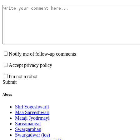
Notify me of follow-up comments
Accept privacy policy
I'm not a robot
Submit
About
Shri Yogeshwarji
Maa Sarveshwari
Mataji Jyotirmayi
Sarvamangal
Swargarohan
Swargadwar (ios)