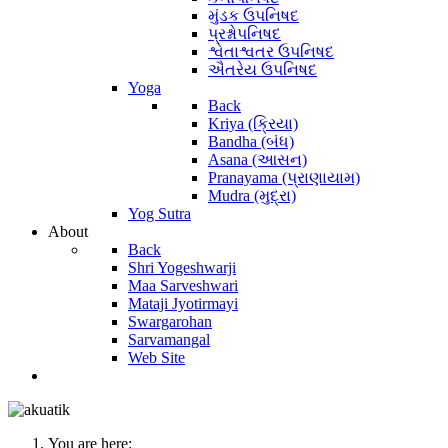
મુંડક ઉપનિષદ
પ્રશ્નોપનિષદ
શ્વેતાશ્વતર ઉપનિષદ
ઐતરેય ઉપનિષદ
Yoga
Back
Kriya (ક્રિયા)
Bandha (બંધ)
Asana (આસન)
Pranayama (પ્રાણાયામ)
Mudra (મુદ્રા)
Yog Sutra
About
Back
Shri Yogeshwarji
Maa Sarveshwari
Mataji Jyotirmayi
Swargarohan
Sarvamangal
Web Site
You are here: