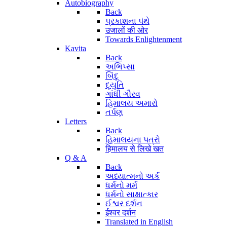
Autobiography
Back
પ્રકાશના પંથે
उजालों की ओर
Towards Enlightenment
Kavita
Back
અભિપ્સા
બિંદુ
દ્યુતિ
ગાંધી ગૌરવ
હિમાલય અમારો
તર્પણ
Letters
Back
હિમાલયના પત્રો
हिमालय से लिखे खत
Q & A
Back
અધ્યાત્મનો અર્ક
ધર્મનો મર્મ
ધર્મનો સાક્ષાત્કાર
ઈશ્વર દર્શન
ईश्वर दर्शन
Translated in English