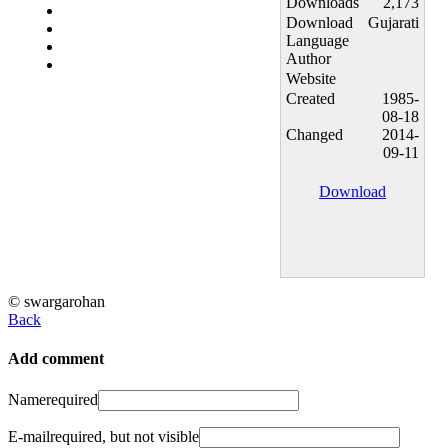
Downloads
2,173
Download
Gujarati
Language
Author
Website
Created
1985-
08-18
Changed
2014-
09-11
Download
© swargarohan
Back
Add comment
Name
required
E-mail
required, but not visible