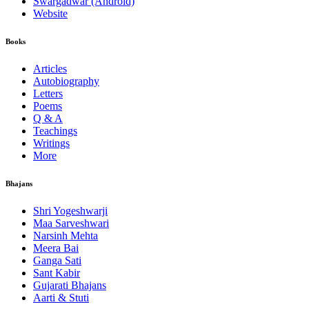
Swargadwar (Android)
Website
Books
Articles
Autobiography
Letters
Poems
Q & A
Teachings
Writings
More
Bhajans
Shri Yogeshwarji
Maa Sarveshwari
Narsinh Mehta
Meera Bai
Ganga Sati
Sant Kabir
Gujarati Bhajans
Aarti & Stuti