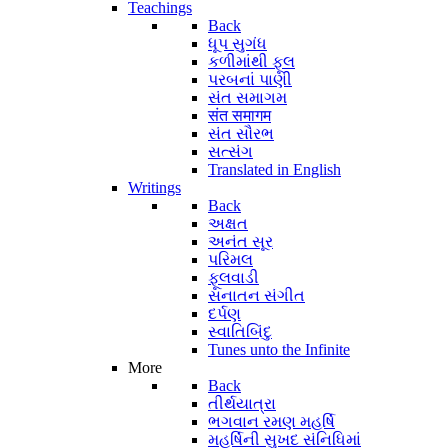
Teachings
Back
ધૂપ સુગંધ
કળીમાંથી ફૂલ
પરબનાં પાણી
સંત સમાગમ
संत समागम
સંત સૌરભ
સત્સંગ
Translated in English
Writings
Back
અક્ષત
અનંત સૂર
પરિમલ
ફૂલવાડી
સનાતન સંગીત
દર્પણ
સ્વાતિબિંદુ
Tunes unto the Infinite
More
Back
તીર્થયાત્રા
ભગવાન રમણ મહર્ષિ
મહર્ષિની સુખદ સંનિધિમાં