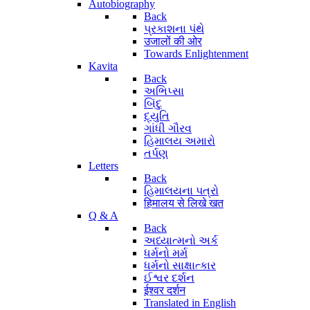
Autobiography
Back
પ્રકાશના પંથે
उजालों की ओर
Towards Enlightenment
Kavita
Back
અભિપ્સા
બિંદુ
દ્યુતિ
ગાંધી ગૌરવ
હિમાલય અમારો
તર્પણ
Letters
Back
હિમાલયના પત્રો
हिमालय से लिखे खत
Q & A
Back
અધ્યાત્મનો અર્ક
ધર્મનો મર્મ
ધર્મનો સાક્ષાત્કાર
ઈશ્વર દર્શન
ईश्वर दर्शन
Translated in English