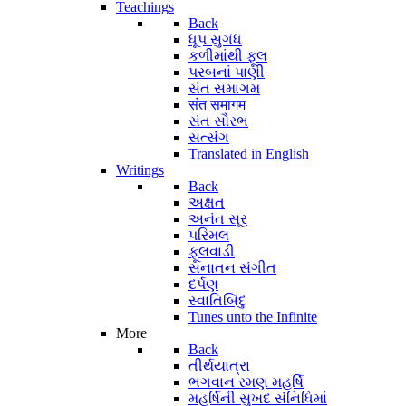
Teachings
Back
ધૂપ સુગંધ
કળીમાંથી ફૂલ
પરબનાં પાણી
સંત સમાગમ
संत समागम
સંત સૌરભ
સત્સંગ
Translated in English
Writings
Back
અક્ષત
અનંત સૂર
પરિમલ
ફૂલવાડી
સનાતન સંગીત
દર્પણ
સ્વાતિબિંદુ
Tunes unto the Infinite
More
Back
તીર્થયાત્રા
ભગવાન રમણ મહર્ષિ
મહર્ષિની સુખદ સંનિધિમાં