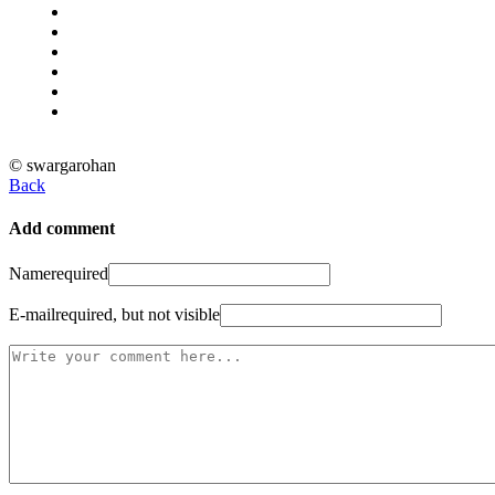
© swargarohan
Back
Add comment
Name
required
E-mail
required, but not visible