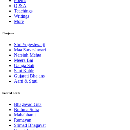
Poems
Q & A
Teachings
Writings
More
Bhajans
Shri Yogeshwarji
Maa Sarveshwari
Narsinh Mehta
Meera Bai
Ganga Sati
Sant Kabir
Gujarati Bhajans
Aarti & Stuti
Sacred Texts
Bhagavad Gita
Brahma Sutra
Mahabharat
Ramayan
Srimad Bhagavat