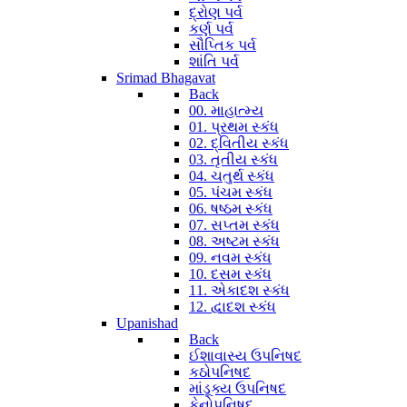
દ્રોણ પર્વ
કર્ણ પર્વ
સૌપ્તિક પર્વ
શાંતિ પર્વ
Srimad Bhagavat
Back
00. માહાત્મ્ય
01. પ્રથમ સ્કંધ
02. દ્વિતીય સ્કંધ
03. તૃતીય સ્કંધ
04. ચતુર્થ સ્કંધ
05. પંચમ સ્કંધ
06. ષષ્ઠમ સ્કંધ
07. સપ્તમ સ્કંધ
08. અષ્ટમ સ્કંધ
09. નવમ સ્કંધ
10. દસમ સ્કંધ
11. એકાદશ સ્કંધ
12. દ્વાદશ સ્કંધ
Upanishad
Back
ઈશાવાસ્ય ઉપનિષદ
કઠોપનિષદ
માંડૂક્ય ઉપનિષદ
કેનોપનિષદ