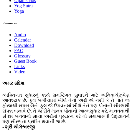
Upanishads
Yog Sutra
Yoga
Resources
Audio
Calendar
Download
FAQ
Glossary
Guest Book
Links
Video
અમર સંદેશ
વ્યક્તિગત સુધારનું કાર્ય સમષ્ટિગત સુધારને માટે અનિવાર્યરૂપેણ
આવશ્યક છે. ફૂલ બગીચામાં ખીલે તેનો અર્થ એ નથી કે તે પોતે જ
ફોરમથી સંપન્ન બને. ફૂલ જે ઉપવનમાં ખીલે તેને પણ પોતાની સૌરભથી
સંપન્ન બનાવે છે. તે જ રીતે માનવ પોતાનો આત્મસુધાર કરે, માનવતાથી
સંપન્ન બનવાનો સાચા અર્થમાં પ્રયત્ન કરે તો સમાજરૂપી ઉદ્યાનને
પણ સૌરભના પ્રાપ્તિ થવાની જ છે.
- શ્રી યોગેશ્વરજી