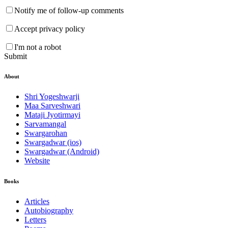
Notify me of follow-up comments
Accept privacy policy
I'm not a robot
Submit
About
Shri Yogeshwarji
Maa Sarveshwari
Mataji Jyotirmayi
Sarvamangal
Swargarohan
Swargadwar (ios)
Swargadwar (Android)
Website
Books
Articles
Autobiography
Letters