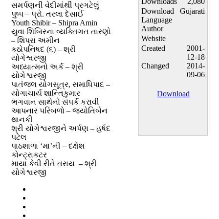
Downloads
2,080
સમર્પણની વેદીમાંથી પ્રગટેલું
Download
Gujarati
પુષ્પ – પ્રો. તરલા દેસાઈ
Language
Youth Shibir – Shipra Amin
Author
યુવા શિબિરના વ્યક્તિગત તારણો
Website
– શિપ્રા અમીન
Created
2001-
કઠોપનિષદ (૬) – શ્રી
12-18
યોગેશ્વરજી
Changed
2014-
અધ્યાત્મનો અર્ક – શ્રી
09-06
યોગેશ્વરજી
પાતંજલ યોગસૂત્ર, સમાધિપાદ –
યોગાચાર્ય શાન્તિકુમાર
Download
ભગવાન સાથેનો સંપર્ક કરાવી
આપનાર પરિબળો – જ્યોતિબેન
થાનકી
શ્રી યોગેશ્વરજીને અર્પણ – હર્ષદ
પટેલ
પાઠશાળા ‘મા’ની – દક્ષેશ
કોન્ટ્રાકટર
માયા કેવી રીતે તરાય – શ્રી
યોગેશ્વરજી