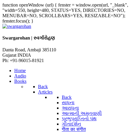
function openWindow (url) { fenster = window.open(url, "_blank",
"width=550, height=480, STATUS=YES, DIRECTORIES=NO,
MENUBAR=NO, SCROLLBARS=YES, RESIZABLE=NO");
fenster.focus(); }
Swargarohan | સ્વર્ગારોહણ
Danta Road, Ambaji 385110
Gujarat INDIA
Ph: +91-96015-81921
Home
Audio
Books
Back
Articles
Back
સાધના
આરાધના
આત્માની અમૃતવાણી
પ્રભુપ્રાપ્તિનો પંથ
ગીતાદર્શન
गीता का संगीत