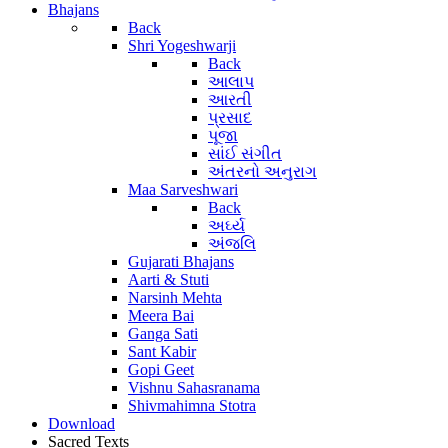
Bhajans
Back
Shri Yogeshwarji
Back
આલાપ
આરતી
પ્રસાદ
પૂજા
સાંઈ સંગીત
અંતરનો અનુરાગ
Maa Sarveshwari
Back
અર્ઘ્ય
અંજલિ
Gujarati Bhajans
Aarti & Stuti
Narsinh Mehta
Meera Bai
Ganga Sati
Sant Kabir
Gopi Geet
Vishnu Sahasranama
Shivmahimna Stotra
Download
Sacred Texts