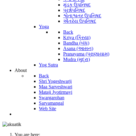
મુંડક ઉપનિષદ
પ્રશ્નોપનિષદ
શ્વેતાશ્વતર ઉપનિષદ
ઐતરેય ઉપનિષદ
Yoga
Back
Kriya (ક્રિયા)
Bandha (બંધ)
Asana (આસન)
Pranayama (પ્રાણાયામ)
Mudra (મુદ્રા)
Yog Sutra
About
Back
Shri Yogeshwarji
Maa Sarveshwari
Mataji Jyotirmayi
Swargarohan
Sarvamangal
Web Site
You are here: