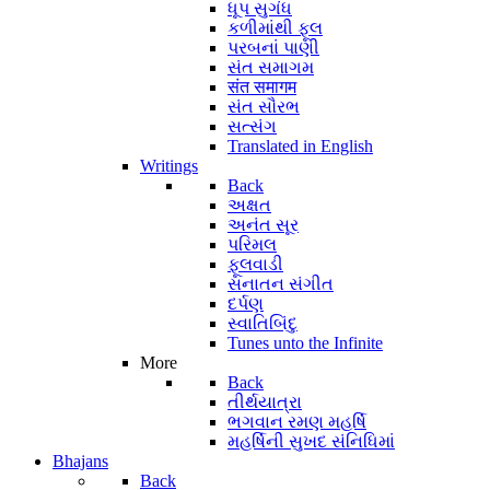
ધૂપ સુગંધ
કળીમાંથી ફૂલ
પરબનાં પાણી
સંત સમાગમ
संत समागम
સંત સૌરભ
સત્સંગ
Translated in English
Writings
Back
અક્ષત
અનંત સૂર
પરિમલ
ફૂલવાડી
સનાતન સંગીત
દર્પણ
સ્વાતિબિંદુ
Tunes unto the Infinite
More
Back
તીર્થયાત્રા
ભગવાન રમણ મહર્ષિ
મહર્ષિની સુખદ સંનિધિમાં
Bhajans
Back