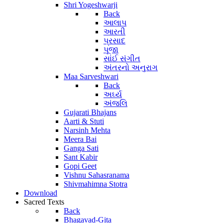
Shri Yogeshwarji
Back
આલાપ
આરતી
પ્રસાદ
પૂજા
સાંઈ સંગીત
અંતરનો અનુરાગ
Maa Sarveshwari
Back
અર્ઘ્ય
અંજલિ
Gujarati Bhajans
Aarti & Stuti
Narsinh Mehta
Meera Bai
Ganga Sati
Sant Kabir
Gopi Geet
Vishnu Sahasranama
Shivmahimna Stotra
Download
Sacred Texts
Back
Bhagavad-Gita