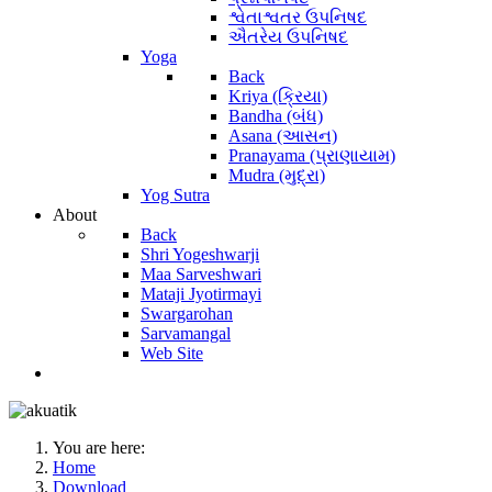
શ્વેતાશ્વતર ઉપનિષદ
ઐતરેય ઉપનિષદ
Yoga
Back
Kriya (ક્રિયા)
Bandha (બંધ)
Asana (આસન)
Pranayama (પ્રાણાયામ)
Mudra (મુદ્રા)
Yog Sutra
About
Back
Shri Yogeshwarji
Maa Sarveshwari
Mataji Jyotirmayi
Swargarohan
Sarvamangal
Web Site
You are here:
Home
Download