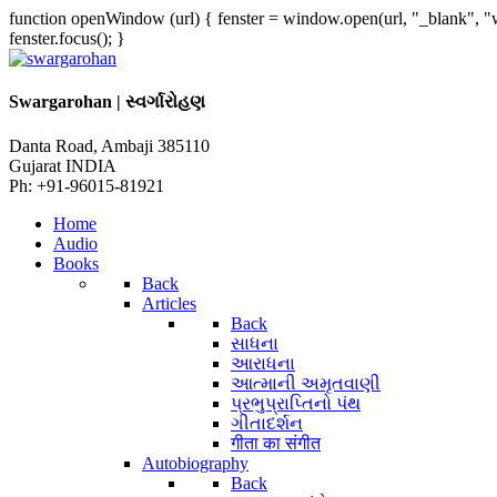
function openWindow (url) { fenster = window.open(url, 
fenster.focus(); }
Swargarohan | સ્વર્ગારોહણ
Danta Road, Ambaji 385110
Gujarat INDIA
Ph: +91-96015-81921
Home
Audio
Books
Back
Articles
Back
સાધના
આરાધના
આત્માની અમૃતવાણી
પ્રભુપ્રાપ્તિનો પંથ
ગીતાદર્શન
गीता का संगीत
Autobiography
Back