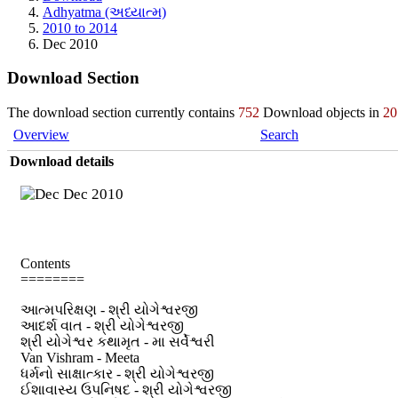
Adhyatma (અધ્યાત્મ)
2010 to 2014
Dec 2010
Download Section
The download section currently contains
752
Download objects in
20
Overview
Search
Download details
Dec 2010
Contents
========
આત્મપરિક્ષણ - શ્રી યોગેશ્વરજી
આદર્શ વાત - શ્રી યોગેશ્વરજી
શ્રી યોગેશ્વર કથામૃત - મા સર્વેશ્વરી
Van Vishram - Meeta
ધર્મનો સાક્ષાત્કાર - શ્રી યોગેશ્વરજી
ઈશાવાસ્ય ઉપનિષદ - શ્રી યોગેશ્વરજી