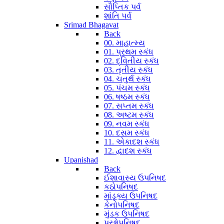
સૌપ્તિક પર્વ
શાંતિ પર્વ
Srimad Bhagavat
Back
00. માહાત્મ્ય
01. પ્રથમ સ્કંધ
02. દ્વિતીય સ્કંધ
03. તૃતીય સ્કંધ
04. ચતુર્થ સ્કંધ
05. પંચમ સ્કંધ
06. ષષ્ઠમ સ્કંધ
07. સપ્તમ સ્કંધ
08. અષ્ટમ સ્કંધ
09. નવમ સ્કંધ
10. દસમ સ્કંધ
11. એકાદશ સ્કંધ
12. દ્વાદશ સ્કંધ
Upanishad
Back
ઈશાવાસ્ય ઉપનિષદ
કઠોપનિષદ
માંડૂક્ય ઉપનિષદ
કેનોપનિષદ
મુંડક ઉપનિષદ
પ્રશ્નોપનિષદ