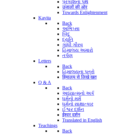
પ્રકાશના પંથે
उजालों की ओर
Towards Enlightenment
Kavita
Back
અભિપ્સા
બિંદુ
દ્યુતિ
ગાંધી ગૌરવ
હિમાલય અમારો
તર્પણ
Letters
Back
હિમાલયના પત્રો
हिमालय से लिखे खत
Q & A
Back
અધ્યાત્મનો અર્ક
ધર્મનો મર્મ
ધર્મનો સાક્ષાત્કાર
ઈશ્વર દર્શન
ईश्वर दर्शन
Translated in English
Teachings
Back