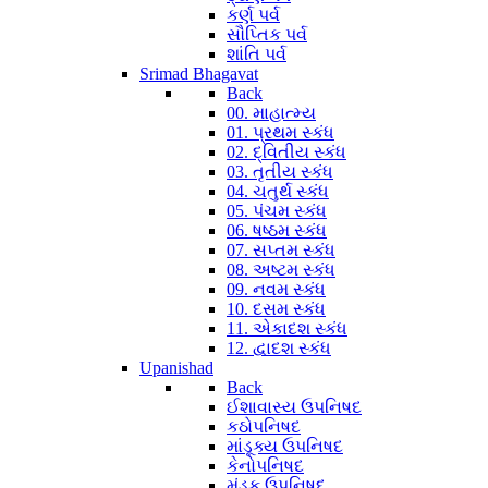
કર્ણ પર્વ
સૌપ્તિક પર્વ
શાંતિ પર્વ
Srimad Bhagavat
Back
00. માહાત્મ્ય
01. પ્રથમ સ્કંધ
02. દ્વિતીય સ્કંધ
03. તૃતીય સ્કંધ
04. ચતુર્થ સ્કંધ
05. પંચમ સ્કંધ
06. ષષ્ઠમ સ્કંધ
07. સપ્તમ સ્કંધ
08. અષ્ટમ સ્કંધ
09. નવમ સ્કંધ
10. દસમ સ્કંધ
11. એકાદશ સ્કંધ
12. દ્વાદશ સ્કંધ
Upanishad
Back
ઈશાવાસ્ય ઉપનિષદ
કઠોપનિષદ
માંડૂક્ય ઉપનિષદ
કેનોપનિષદ
મુંડક ઉપનિષદ