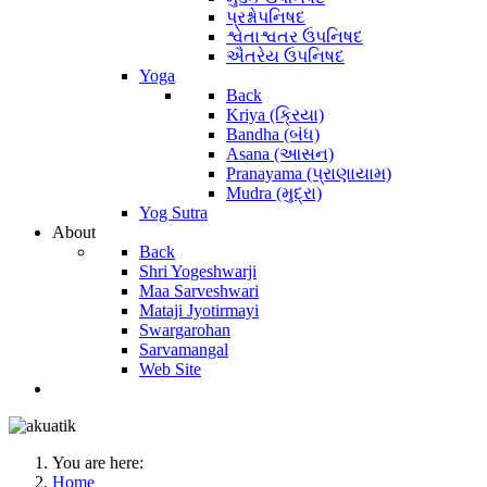
પ્રશ્નોપનિષદ
શ્વેતાશ્વતર ઉપનિષદ
ઐતરેય ઉપનિષદ
Yoga
Back
Kriya (ક્રિયા)
Bandha (બંધ)
Asana (આસન)
Pranayama (પ્રાણાયામ)
Mudra (મુદ્રા)
Yog Sutra
About
Back
Shri Yogeshwarji
Maa Sarveshwari
Mataji Jyotirmayi
Swargarohan
Sarvamangal
Web Site
You are here:
Home