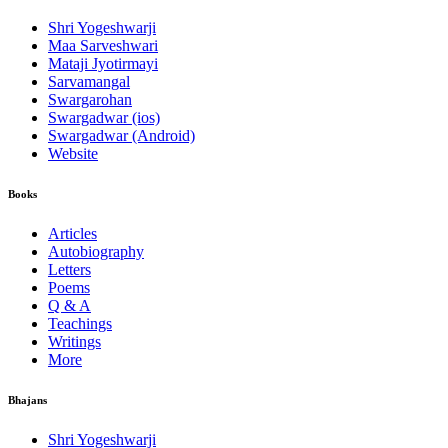
Shri Yogeshwarji
Maa Sarveshwari
Mataji Jyotirmayi
Sarvamangal
Swargarohan
Swargadwar (ios)
Swargadwar (Android)
Website
Books
Articles
Autobiography
Letters
Poems
Q & A
Teachings
Writings
More
Bhajans
Shri Yogeshwarji