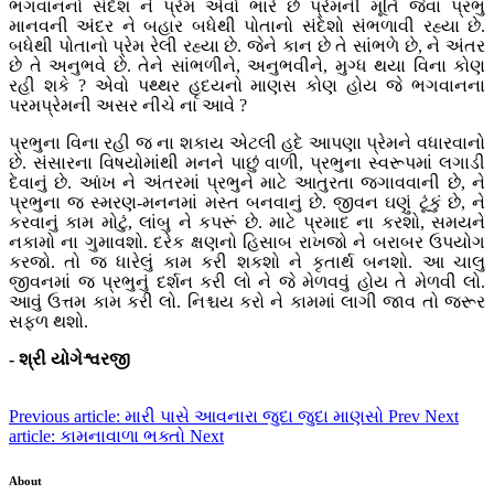
ભગવાનનો સંદેશ ને પ્રેમ એવો ભારે છે પ્રેમની મૂર્તિ જેવા પ્રભુ
માનવની અંદર ને બહાર બધેથી પોતાનો સંદેશો સંભળાવી રહ્યા છે.
બધેથી પોતાનો પ્રેમ રેલી રહ્યા છે. જેને કાન છે તે સાંભળે છે, ને અંતર
છે તે અનુભવે છે. તેને સાંભળીને, અનુભવીને, મુગ્ધ થયા વિના કોણ
રહી શકે ? એવો પથ્થર હૃદયનો માણસ કોણ હોય જે ભગવાનના
પરમપ્રેમની અસર નીચે ના આવે ?
પ્રભુના વિના રહી જ ના શકાય એટલી હદે આપણા પ્રેમને વધારવાનો
છે. સંસારના વિષયોમાંથી મનને પાછું વાળી, પ્રભુના સ્વરૂપમાં લગાડી
દેવાનું છે. આંખ ને અંતરમાં પ્રભુને માટે આતુરતા જગાવવાની છે, ને
પ્રભુના જ સ્મરણ-મનનમાં મસ્ત બનવાનું છે. જીવન ઘણું ટૂંકું છે, ને
કરવાનું કામ મોટું, લાંબુ ને કપરૂં છે. માટે પ્રમાદ ના કરશો, સમયને
નકામો ના ગુમાવશો. દરેક ક્ષણનો હિસાબ રાખજો ને બરાબર ઉપયોગ
કરજો. તો જ ધારેલું કામ કરી શકશો ને કૃતાર્થ બનશો. આ ચાલુ
જીવનમાં જ પ્રભુનું દર્શન કરી લો ને જે મેળવવું હોય તે મેળવી લો.
આવું ઉત્તમ કામ કરી લો. નિશ્ચય કરો ને કામમાં લાગી જાવ તો જરૂર
સફળ થશો.
- શ્રી યોગેશ્વરજી
Previous article: મારી પાસે આવનારા જુદા જુદા માણસો
Prev
Next
article: કામનાવાળા ભક્તો
Next
About