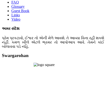
FAQ
Glossary
Guest Book
Links
Video
અમર સંદેશ
પ્રેમ પ્રકટાવો, ઈશ્વર તો એની મેળે આવશે. તે આવ્યા વિના રહી શકશે
નહીં. કમળ ખીલે એટલે ભ્રમર તો આપોઆપ આવે. તેમને કાંઈ
બોલાવવા પડે નહિ.
Swargarohan