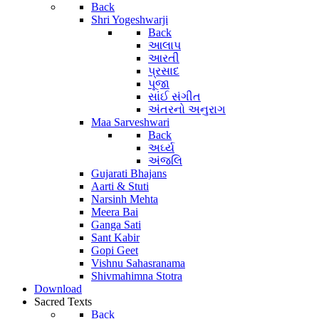
Back
Shri Yogeshwarji
Back
આલાપ
આરતી
પ્રસાદ
પૂજા
સાંઈ સંગીત
અંતરનો અનુરાગ
Maa Sarveshwari
Back
અર્ઘ્ય
અંજલિ
Gujarati Bhajans
Aarti & Stuti
Narsinh Mehta
Meera Bai
Ganga Sati
Sant Kabir
Gopi Geet
Vishnu Sahasranama
Shivmahimna Stotra
Download
Sacred Texts
Back