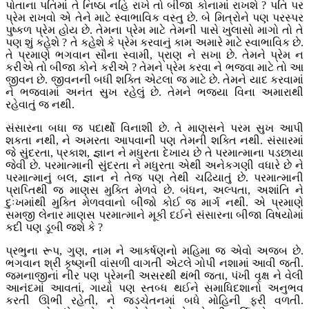
પોતાના પતિમાં તે નિષ્ઠા નહિ રાખે તો બીજા કોનામાં રાખશે ? પતિ પર
પ્રેમ રાખવો એ તેને માટે સ્વાભાવિક વસ્તુ છે. બે મિત્રોને પણ પરસ્પર
પુષ્કળ પ્રેમ હોય છે. તેમના પ્રેમ માટે તેમની પાસે ખુલાસો માગો તો તે
પણ શું કહેશે ? તે કહેશે કે પ્રેમ કરવાનું કામ અમારે માટે સ્વાભાવિક છે.
તે પ્રમાણે ભગવાન સૌના સ્વામી, પ્રાણ ને સખા છે. તેમને પ્રેમ ન
કરીએ તો બીજા કોને કરીએ ? તેમને પ્રેમ કરવા ને ભજવા માટે તો આ
જીવન છે. જીવનની બધી શક્તિ એટલા જ માટે છે. તેમને યાદ કરવામાં
ને ભજવામાં અનંત સુખ રહેલું છે. તેમને ભજ્યા વિના અમારાથી
રહેવાતું જ નથી.
સંસારના બધા જ પદાર્થો વિનાશી છે. તે માણસને પરમ સુખ આપી
શકતા નથી, ને અમરતા આપવાની પણ તેમની શક્તિ નથી. સંસારમાં
જે સુંદરતા, પ્રકાશ, જ્ઞાન ને મધુરતા દેખાય છે તે પરમાત્માના પડછાયા
જેવી છે. પરમાત્માની સુંદરતા ને મધુરતા એથી અનેકગણી વધારે છે ને
પરમાત્માનું બલ, જ્ઞાન ને તેજ પણ તેથી ચઢિયાતું છે. પરમાત્માની
પ્રાપ્તિથી જ માણસ મુક્તિ મેળવે છે. બંધન, અલ્પતા, અશાંતિ ને
દુઃખમાંથી મુક્તિ મેળવવાનો બીજો કોઈ જ માર્ગ નથી. એ પ્રમાણે
સમજી લેનાર માણસ પરમાત્માને મૂકી દઈને સંસારના બીજા વિષયોમાં
કદી પણ ડૂબી જશે કે ?
પ્રભુના રૂપ, ગુણ, નામ ને આકર્ષણનો મહિમા જ એવો અજબ છે.
ભગવાન શ્રી કૃષ્ણની વાંસળી વાગતી એટલે ગોપી નશામાં આવી જતી.
જમનાજીનાં નીર પણ પ્રેમની અસરથી થંભી જતા, પંખી વૃક્ષ ને વેલી
આનંદમાં આવતાં, ગાયો પણ સ્તબ્ધ થઈને સમાધિદશાનો અનુભવ
કરતી ઊભી રહેતી, ને જડચેતનમાં બધે મોહિની ફરી વળતી.