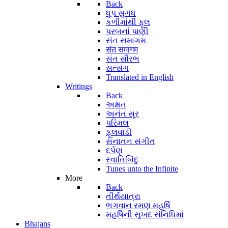
Back
ધૂપ સુગંધ
કળીમાંથી ફૂલ
પરબનાં પાણી
સંત સમાગમ
संत समागम
સંત સૌરભ
સત્સંગ
Translated in English
Writings
Back
અક્ષત
અનંત સૂર
પરિમલ
ફૂલવાડી
સનાતન સંગીત
દર્પણ
સ્વાતિબિંદુ
Tunes unto the Infinite
More
Back
તીર્થયાત્રા
ભગવાન રમણ મહર્ષિ
મહર્ષિની સુખદ સંનિધિમાં
Bhajans