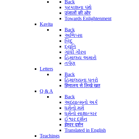
Back
પ્રકાશના પંથે
उजालों की ओर
Towards Enlightenment
Kavita
Back
અભિપ્સા
બિંદુ
દ્યુતિ
ગાંધી ગૌરવ
હિમાલય અમારો
તર્પણ
Letters
Back
હિમાલયના પત્રો
हिमालय से लिखे खत
Q & A
Back
અધ્યાત્મનો અર્ક
ધર્મનો મર્મ
ધર્મનો સાક્ષાત્કાર
ઈશ્વર દર્શન
ईश्वर दर्शन
Translated in English
Teachings