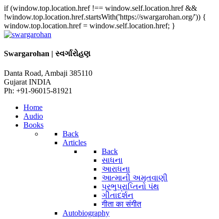
if (window.top.location.href !== window.self.location.href &&
!window.top.location.href.startsWith('https://swargarohan.org/')) {
window.top.location.href = window.self.location.href; }
Swargarohan | સ્વર્ગારોહણ
Danta Road, Ambaji 385110
Gujarat INDIA
Ph: +91-96015-81921
Home
Audio
Books
Back
Articles
Back
સાધના
આરાધના
આત્માની અમૃતવાણી
પ્રભુપ્રાપ્તિનો પંથ
ગીતાદર્શન
गीता का संगीत
Autobiography