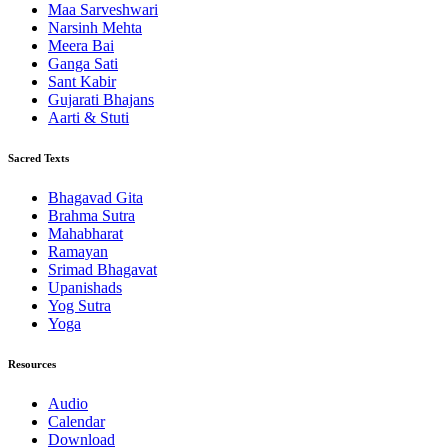
Maa Sarveshwari
Narsinh Mehta
Meera Bai
Ganga Sati
Sant Kabir
Gujarati Bhajans
Aarti & Stuti
Sacred Texts
Bhagavad Gita
Brahma Sutra
Mahabharat
Ramayan
Srimad Bhagavat
Upanishads
Yog Sutra
Yoga
Resources
Audio
Calendar
Download