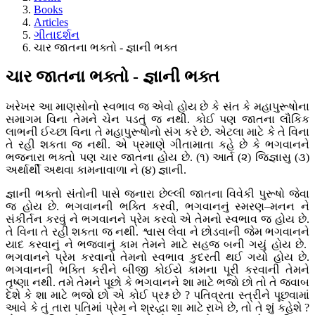
Books
Articles
ગીતાદર્શન
ચાર જાતના ભક્તો - જ્ઞાની ભક્ત
ચાર જાતના ભક્તો - જ્ઞાની ભક્ત
ખરેખર આ માણસોનો સ્વભાવ જ એવો હોય છે કે સંત કે મહાપુરૂષોના
સમાગમ વિના તેમને ચેન પડતું જ નથી. કોઈ પણ જાતના લૌકિક
લાભની ઈચ્છા વિના તે મહાપુરૂષોનો સંગ કરે છે. એટલા માટે કે તે વિના
તે રહી શકતા જ નથી. એ પ્રમાણે ગીતામાતા કહે છે કે ભગવાનને
ભજનારા ભક્તો પણ ચાર જાતના હોય છે. (૧) આર્ત (૨) જિજ્ઞાસુ (૩)
અર્થાર્થી અથવા કામનાવાળા ને (૪) જ્ઞાની.
જ્ઞાની ભક્તો સંતોની પાસે જનારા છેલ્લી જાતના વિવેકી પુરૂષો જેવા
જ હોય છે. ભગવાનની ભક્તિ કરવી, ભગવાનનું સ્મરણ–મનન ને
સંકીર્તન કરવું ને ભગવાનને પ્રેમ કરવો એ તેમનો સ્વભાવ જ હોય છે.
તે વિના તે રહી શકતા જ નથી. શ્વાસ લેવા ને છોડવાની જેમ ભગવાનને
યાદ કરવાનું ને ભજવાનું કામ તેમને માટે સહજ બની ગયું હોય છે.
ભગવાનને પ્રેમ કરવાનો તેમનો સ્વભાવ કુદરતી થઈ ગયો હોય છે.
ભગવાનની ભક્તિ કરીને બીજી કોઈયે કામના પૂરી કરવાની તેમને
તૃષ્ણા નથી. તમે તેમને પૂછો કે ભગવાનને શા માટે ભજો છો તો તે જવાબ
દેશે કે શા માટે ભજો છો એ કોઈ પ્રશ્ન છે ? પતિવ્રતા સ્ત્રીને પૂછવામાં
આવે કે તું તારા પતિમાં પ્રેમ ને શ્રદ્ધા શા માટે રાખે છે, તો તે શું કહેશે ?