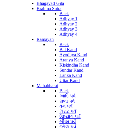
Bhagavad-Gita
Brahma Sutra
Back
Adhyay 1
Adhyay 2
Adhyay 3
Adhyay 4
Ramayan
Back
Bal Kand
Ayodhya Kand
Aranya Kand
Kiskindha Kand
Sundar Kand
Lanka Kand
Uttar Kand
Mahabharat
Back
આદિ પર્વ
સભા પર્વ
વન પર્વ
વિરાટ પર્વ
ઉદ્યોગ પર્વ
ભીષ્મ પર્વ
દ્રોણ પર્વ