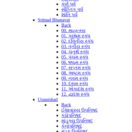
કર્ણ પર્વ
સૌપ્તિક પર્વ
શાંતિ પર્વ
Srimad Bhagavat
Back
00. માહાત્મ્ય
01. પ્રથમ સ્કંધ
02. દ્વિતીય સ્કંધ
03. તૃતીય સ્કંધ
04. ચતુર્થ સ્કંધ
05. પંચમ સ્કંધ
06. ષષ્ઠમ સ્કંધ
07. સપ્તમ સ્કંધ
08. અષ્ટમ સ્કંધ
09. નવમ સ્કંધ
10. દસમ સ્કંધ
11. એકાદશ સ્કંધ
12. દ્વાદશ સ્કંધ
Upanishad
Back
ઈશાવાસ્ય ઉપનિષદ
કઠોપનિષદ
માંડૂક્ય ઉપનિષદ
કેનોપનિષદ
મુંડક ઉપનિષદ