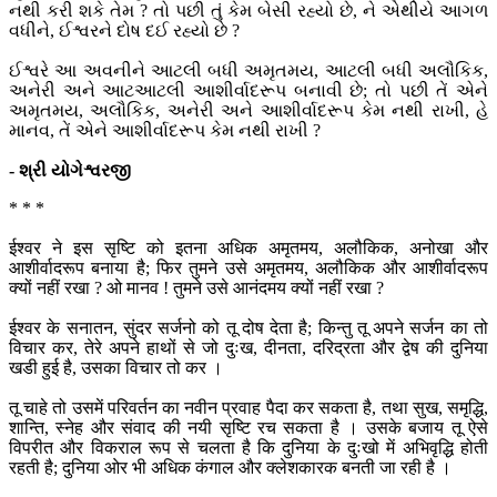
નથી કરી શકે તેમ ? તો પછી તું કેમ બેસી રહ્યો છે, ને એથીયે આગળ
વધીને, ઈશ્વરને દોષ દઈ રહ્યો છે ?
ઈશ્વરે આ અવનીને આટલી બધી અમૃતમય, આટલી બધી અલૌકિક,
અનેરી અને આટઆટલી આશીર્વાદરૂપ બનાવી છે; તો પછી તેં એને
અમૃતમય, અલૌકિક, અનેરી અને આશીર્વાદરૂપ કેમ નથી રાખી, હે
માનવ, તેં એને આશીર્વાદરૂપ કેમ નથી રાખી ?
- શ્રી યોગેશ્વરજી
* * *
ईश्वर ने इस सृष्टि को इतना अधिक अमृतमय, अलौकिक, अनोखा और
आशीर्वादरूप बनाया है; फिर तुमने उसे अमृतमय, अलौकिक और आशीर्वादरूप
क्यों नहीं रखा ? ओ मानव ! तुमने उसे आनंदमय क्यों नहीं रखा ?
ईश्वर के सनातन, सुंदर सर्जनो को तू दोष देता है; किन्तु तू अपने सर्जन का तो
विचार कर, तेरे अपने हाथों से जो दुःख, दीनता, दरिद्रता और द्वेष की दुनिया
खडी हुई है, उसका विचार तो कर ।
तू चाहे तो उसमें परिवर्तन का नवीन प्रवाह पैदा कर सकता है, तथा सुख, समृद्धि,
शान्ति, स्नेह और संवाद की नयी सृष्टि रच सकता है । उसके बजाय तू ऐसे
विपरीत और विकराल रूप से चलता है कि दुनिया के दुःखो में अभिवृद्धि होती
रहती है; दुनिया ओर भी अधिक कंगाल और क्लेशकारक बनती जा रही है ।