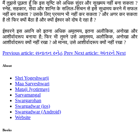
मैं तुझसे पूछता हूँ कि इस सृष्टि को अधिक सुंदर और सुखमय नहीं बना सकता ?
स्नेह, सहकार, सेवा और शान्ति के सलिल-सिंचन से इसे सुधामय करने में सफल
नहीं बन सकता ? उसके लिए प्रयत्न भी नहीं कर सकता ? और अगर कर सकता
है तो फिर क्यों बैठा है और क्यों ईश्वर को दोष दे रहा है ?
ईश्वरने इस अवनि को इतना अधिक अमृतमय, इतना अलौकिक, अनोखा और
आशीर्वादरूप बनाया है; फिर भी तुमने उसे अमृतमय, अलौकिक, अनोखा और
आशीर्वादरूप क्यों नहीं रखा ? ओ मानव, उसे आशीर्वादरूप क्यों नहीं रखा ?
Previous article: સનાતન સ્નેહ
Prev
Next article: અંતરને
Next
About
Shri Yogeshwarji
Maa Sarveshwari
Mataji Jyotirmayi
Sarvamangal
Swargarohan
Swargadwar (ios)
Swargadwar (Android)
Website
Books