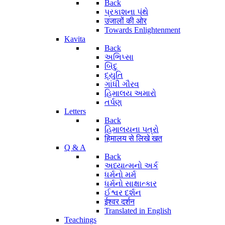
Back
પ્રકાશના પંથે
उजालों की ओर
Towards Enlightenment
Kavita
Back
અભિપ્સા
બિંદુ
દ્યુતિ
ગાંધી ગૌરવ
હિમાલય અમારો
તર્પણ
Letters
Back
હિમાલયના પત્રો
हिमालय से लिखे खत
Q & A
Back
અધ્યાત્મનો અર્ક
ધર્મનો મર્મ
ધર્મનો સાક્ષાત્કાર
ઈશ્વર દર્શન
ईश्वर दर्शन
Translated in English
Teachings