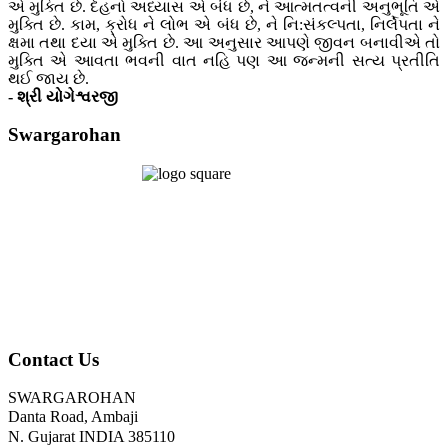
એ મુક્તિ છે. દેહનો અધ્યાસ એ બંધ છે, ને આત્મતત્વની અનુભૂતિ એ
મુક્તિ છે. કામ, ક્રોધ ને લોભ એ બંધ છે, ને નિ:સંકલ્પતા, નિર્લેપતા ને
ક્ષમા તથા દયા એ મુક્તિ છે. આ અનુસાર આપણે જીવન બનાવીએ તો
મુક્તિ એ આવતા ભવની વાત નહિ પણ આ જન્મની સત્ય પ્રતીતિ
થઈ જાય છે.
- શ્રી યોગેશ્વરજી
Swargarohan
Contact Us
SWARGAROHAN
Danta Road, Ambaji
N. Gujarat INDIA 385110