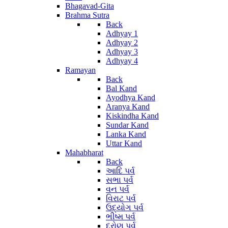
Bhagavad-Gita
Brahma Sutra
Back
Adhyay 1
Adhyay 2
Adhyay 3
Adhyay 4
Ramayan
Back
Bal Kand
Ayodhya Kand
Aranya Kand
Kiskindha Kand
Sundar Kand
Lanka Kand
Uttar Kand
Mahabharat
Back
આદિ પર્વ
સભા પર્વ
વન પર્વ
વિરાટ પર્વ
ઉદ્યોગ પર્વ
ભીષ્મ પર્વ
દ્રોણ પર્વ