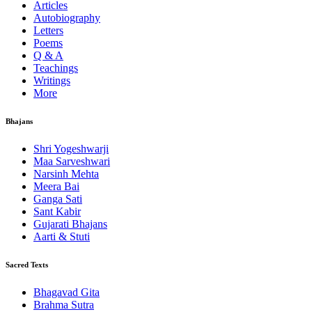
Articles
Autobiography
Letters
Poems
Q & A
Teachings
Writings
More
Bhajans
Shri Yogeshwarji
Maa Sarveshwari
Narsinh Mehta
Meera Bai
Ganga Sati
Sant Kabir
Gujarati Bhajans
Aarti & Stuti
Sacred Texts
Bhagavad Gita
Brahma Sutra