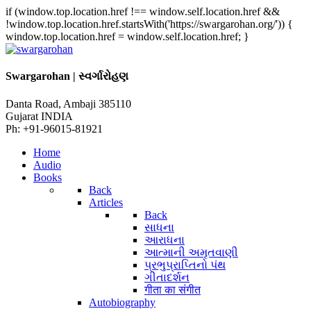
if (window.top.location.href !== window.self.location.href &&
!window.top.location.href.startsWith('https://swargarohan.org/')) {
window.top.location.href = window.self.location.href; }
Swargarohan | સ્વર્ગારોહણ
Danta Road, Ambaji 385110
Gujarat INDIA
Ph: +91-96015-81921
Home
Audio
Books
Back
Articles
Back
સાધના
આરાધના
આત્માની અમૃતવાણી
પ્રભુપ્રાપ્તિનો પંથ
ગીતાદર્શન
गीता का संगीत
Autobiography