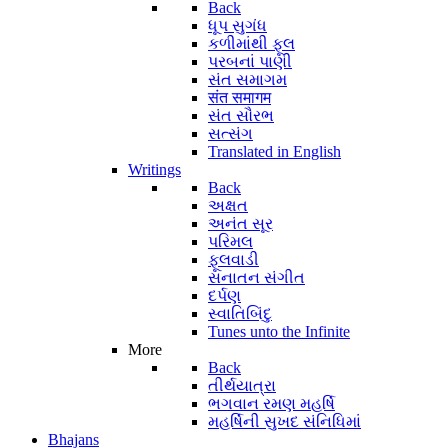
Back
ધૂપ સુગંધ
કળીમાંથી ફૂલ
પરબનાં પાણી
સંત સમાગમ
संत समागम
સંત સૌરભ
સત્સંગ
Translated in English
Writings
Back
અક્ષત
અનંત સૂર
પરિમલ
ફૂલવાડી
સનાતન સંગીત
દર્પણ
સ્વાતિબિંદુ
Tunes unto the Infinite
More
Back
તીર્થયાત્રા
ભગવાન રમણ મહર્ષિ
મહર્ષિની સુખદ સંનિધિમાં
Bhajans