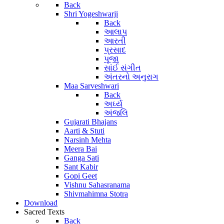
Back
Shri Yogeshwarji
Back
આલાપ
આરતી
પ્રસાદ
પૂજા
સાંઈ સંગીત
અંતરનો અનુરાગ
Maa Sarveshwari
Back
અર્ઘ્ય
અંજલિ
Gujarati Bhajans
Aarti & Stuti
Narsinh Mehta
Meera Bai
Ganga Sati
Sant Kabir
Gopi Geet
Vishnu Sahasranama
Shivmahimna Stotra
Download
Sacred Texts
Back