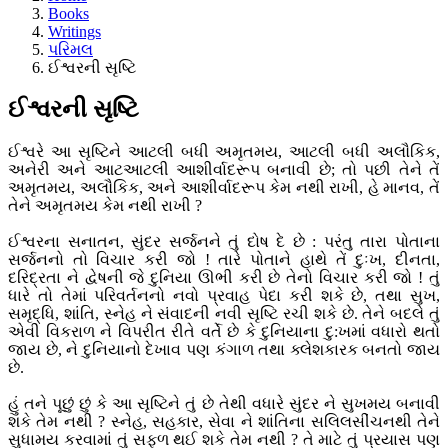
Books
Writings
પરિમલ
ઈશ્વરની સૃષ્ટિ
ઈશ્વરની સૃષ્ટિ
ઈશ્વરે આ સૃષ્ટિને આટલી બધી અમૃતમય, આટલી બધી અલૌકિક,
અનેરી અને આટઆટલી આશીર્વાદરૂપ બનાવી છે; તો પછી તેને તેં
અમૃતમય, અલૌકિક, અને આશીર્વાદરૂપ કેમ નથી રાખી, હે માનવ, તેં
તેને અમૃતમય કેમ નથી રાખી ?
ઈશ્વરના સનાતન, સુંદર સર્જનને તું દોષ દે છે : પરંતુ તારા પોતાના
સર્જનનો તો વિચાર કરી જો ! તારે પોતાને હાથે તેં દુઃખ, દીનતા,
દરિદ્રતા ને દ્વેષની જે દુનિયા ઊભી કરી છે તેનો વિચાર કરી જો ! તું
ધારે તો તેમાં પરિવર્તનનો નવો પ્રવાહ પેદા કરી શકે છે, તથા સુખ,
સમૃદ્ધિ, શાંતિ, સ્નેહ ને સંવાદની નવી સૃષ્ટિ રચી શકે છે. તેને બદલે તું
એવી વિકરાળ ને વિપરીત રીતે વર્તે છે કે દુનિયાના દુ:ખમાં વધારો થતો
જાય છે, ને દુનિયાનો દેખાવ પણ કંગાળ તથા ક્લેશકારક બનતો જાય
છે.
હું તને પૂછું છું કે આ સૃષ્ટિને તું છે તેથી વધારે સુંદર ને સુખમય બનાવી
શકે તેમ નથી ? સ્નેહ, સહકાર, સેવા ને શાંતિના સલિલસીંચનથી તેને
સુધામય કરવામાં તું સફળ થઈ શકે તેમ નથી ? તે માટે તું પ્રયાસ પણ