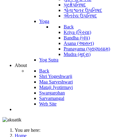
પ્રશ્નોપનિષદ
શ્વેતાશ્વતર ઉપનિષદ
ઐતરેય ઉપનિષદ
Yoga
Back
Kriya (ક્રિયા)
Bandha (બંધ)
Asana (આસન)
Pranayama (પ્રાણાયામ)
Mudra (મુદ્રા)
Yog Sutra
About
Back
Shri Yogeshwarji
Maa Sarveshwari
Mataji Jyotirmayi
Swargarohan
Sarvamangal
Web Site
You are here:
Home