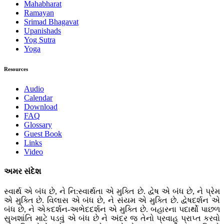
Mahabharat
Ramayan
Srimad Bhagavat
Upanishads
Yog Sutra
Yoga
Resources
Audio
Calendar
Download
FAQ
Glossary
Guest Book
Links
Video
અમર સંદેશ
સ્વાર્થ એ બંધ છે, ને નિ:સ્વાર્થતા એ મુક્તિ છે. દ્વેષ એ બંધ છે, ને પ્રેમ
એ મુક્તિ છે. વિલાસ એ બંધ છે, ને સંયમ એ મુક્તિ છે. દ્વેષદર્શન એ
બંધ છે, ને એકદર્શન-અભેદદર્શન એ મુક્તિ છે. બહારના પદાર્થો પાછળ
સુખશાંતિ માટે પડવું એ બંધ છે ને અંદર જ તેનો પ્રવાહ પ્રાપ્ત કરવો