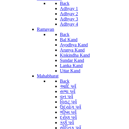
Back
Adhyay 1
Adhyay 2
Adhyay 3
Adhyay 4
Ramayan
Back
Bal Kand
Ayodhya Kand
Aranya Kand
Kiskindha Kand
Sundar Kand
Lanka Kand
Uttar Kand
Mahabharat
Back
આદિ પર્વ
સભા પર્વ
વન પર્વ
વિરાટ પર્વ
ઉદ્યોગ પર્વ
ભીષ્મ પર્વ
દ્રોણ પર્વ
કર્ણ પર્વ
સૌપ્તિક પર્વ