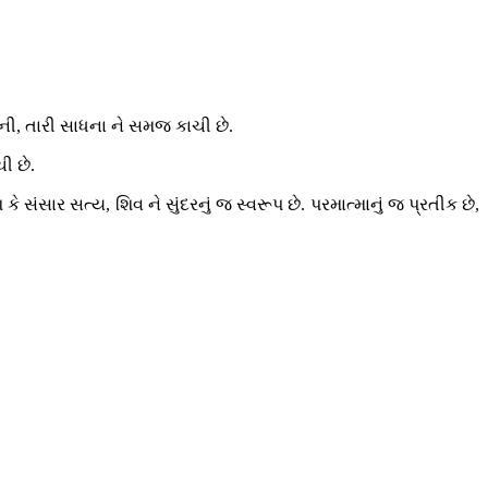
જ્ઞાની, તારી સાધના ને સમજ કાચી છે.
ચી છે.
ે સંસાર સત્ય, શિવ ને સુંદરનું જ સ્વરૂપ છે. પરમાત્માનું જ પ્રતીક છે,