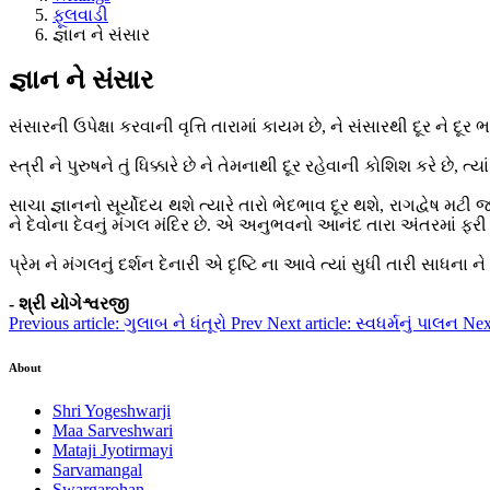
ફૂલવાડી
જ્ઞાન ને સંસાર
જ્ઞાન ને સંસાર
સંસારની ઉપેક્ષા કરવાની વૃત્તિ તારામાં કાયમ છે, ને સંસારથી દૂર ને દૂ
સ્ત્રી ને પુરુષને તું ધિક્કારે છે ને તેમનાથી દૂર રહેવાની કોશિશ કરે છે
સાચા જ્ઞાનનો સૂર્યોદય થશે ત્યારે તારો ભેદભાવ દૂર થશે, રાગદ્વેષ મટી
ને દેવોના દેવનું મંગલ મંદિર છે. એ અનુભવનો આનંદ તારા અંતરમાં ફરી વળ
પ્રેમ ને મંગલનું દર્શન દેનારી એ દૃષ્ટિ ના આવે ત્યાં સુધી તારી સાધના
- શ્રી યોગેશ્વરજી
Previous article: ગુલાબ ને ધંતૂરો
Prev
Next article: સ્વધર્મનું પાલન
Nex
About
Shri Yogeshwarji
Maa Sarveshwari
Mataji Jyotirmayi
Sarvamangal
Swargarohan