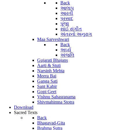
Back
આલાપ
આરતી
પ્રસાદ
પૂજા
સાંઈ સંગીત
અંતરનો અનુરાગ
Maa Sarveshwari
Back
અર્ઘ્ય
અંજલિ
Gujarati Bhajans
Aarti & Stuti
Narsinh Mehta
Meera Bai
Ganga Sati
Sant Kabir
Gopi Geet
Vishnu Sahasranama
Shivmahimna Stotra
Download
Sacred Texts
Back
Bhagavad-Gita
Brahma Sutra