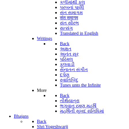
કળીમાંથી ફૂલ
પરબનાં પાણી
સંત સમાગમ
संत समागम
સંત સૌરભ
સત્સંગ
Translated in English
Writings
Back
અક્ષત
અનંત સૂર
પરિમલ
ફૂલવાડી
સનાતન સંગીત
દર્પણ
સ્વાતિબિંદુ
Tunes unto the Infinite
More
Back
તીર્થયાત્રા
ભગવાન રમણ મહર્ષિ
મહર્ષિની સુખદ સંનિધિમાં
Bhajans
Back
Shri Yogeshwarji