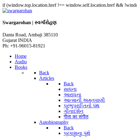
if (window.top.location.href !== window.self.location.href && !window
Swargarohan | સ્વર્ગારોહણ
Danta Road, Ambaji 385110
Gujarat INDIA
Ph: +91-96015-81921
Home
Audio
Books
Back
Articles
Back
સાધના
આરાધના
આત્માની અમૃતવાણી
પ્રભુપ્રાપ્તિનો પંથ
ગીતાદર્શન
गीता का संगीत
Autobiography
Back
પ્રકાશના પંથે