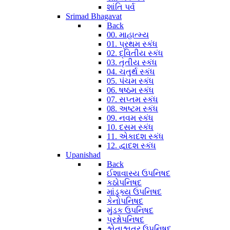
શાંતિ પર્વ
Srimad Bhagavat
Back
00. માહાત્મ્ય
01. પ્રથમ સ્કંધ
02. દ્વિતીય સ્કંધ
03. તૃતીય સ્કંધ
04. ચતુર્થ સ્કંધ
05. પંચમ સ્કંધ
06. ષષ્ઠમ સ્કંધ
07. સપ્તમ સ્કંધ
08. અષ્ટમ સ્કંધ
09. નવમ સ્કંધ
10. દસમ સ્કંધ
11. એકાદશ સ્કંધ
12. દ્વાદશ સ્કંધ
Upanishad
Back
ઈશાવાસ્ય ઉપનિષદ
કઠોપનિષદ
માંડૂક્ય ઉપનિષદ
કેનોપનિષદ
મુંડક ઉપનિષદ
પ્રશ્નોપનિષદ
શ્વેતાશ્વતર ઉપનિષદ