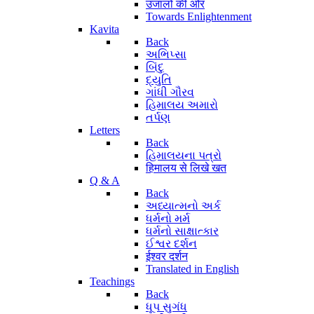
उजालों की ओर
Towards Enlightenment
Kavita
Back
અભિપ્સા
બિંદુ
દ્યુતિ
ગાંધી ગૌરવ
હિમાલય અમારો
તર્પણ
Letters
Back
હિમાલયના પત્રો
हिमालय से लिखे खत
Q & A
Back
અધ્યાત્મનો અર્ક
ધર્મનો મર્મ
ધર્મનો સાક્ષાત્કાર
ઈશ્વર દર્શન
ईश्वर दर्शन
Translated in English
Teachings
Back
ધૂપ સુગંધ