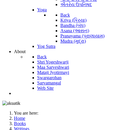
ઐતરેય ઉપનિષદ
Yoga
Back
Kriya (ક્રિયા)
Bandha (બંધ)
Asana (આસન)
Pranayama (પ્રાણાયામ)
Mudra (મુદ્રા)
Yog Sutra
About
Back
Shri Yogeshwarji
Maa Sarveshwari
Mataji Jyotirmayi
Swargarohan
Sarvamangal
Web Site
You are here:
Home
Books
Writings