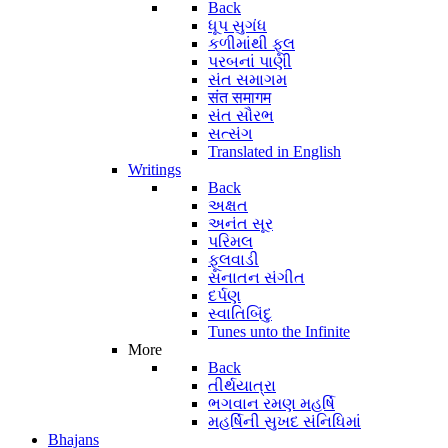
Back
ધૂપ સુગંધ
કળીમાંથી ફૂલ
પરબનાં પાણી
સંત સમાગમ
संत समागम
સંત સૌરભ
સત્સંગ
Translated in English
Writings
Back
અક્ષત
અનંત સૂર
પરિમલ
ફૂલવાડી
સનાતન સંગીત
દર્પણ
સ્વાતિબિંદુ
Tunes unto the Infinite
More
Back
તીર્થયાત્રા
ભગવાન રમણ મહર્ષિ
મહર્ષિની સુખદ સંનિધિમાં
Bhajans