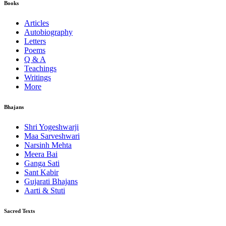
Books
Articles
Autobiography
Letters
Poems
Q & A
Teachings
Writings
More
Bhajans
Shri Yogeshwarji
Maa Sarveshwari
Narsinh Mehta
Meera Bai
Ganga Sati
Sant Kabir
Gujarati Bhajans
Aarti & Stuti
Sacred Texts