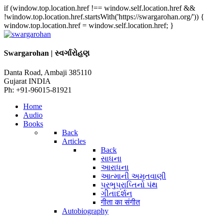
if (window.top.location.href !== window.self.location.href &&
!window.top.location.href.startsWith('https://swargarohan.org/')) {
window.top.location.href = window.self.location.href; }
Swargarohan | સ્વર્ગારોહણ
Danta Road, Ambaji 385110
Gujarat INDIA
Ph: +91-96015-81921
Home
Audio
Books
Back
Articles
Back
સાધના
આરાધના
આત્માની અમૃતવાણી
પ્રભુપ્રાપ્તિનો પંથ
ગીતાદર્શન
गीता का संगीत
Autobiography