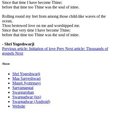
Since that time I have become Thine;
before that time too Thine was the soul of mine.
Rolling round my feet from among those child-like waves of the
ocean,
Thou bestowed love on me and worshipped me.
Since that very time I have become Thine;
before that time too Thine was the soul of mine.
- Shri Yogeshwarji
Previous article: Initiation of love
Prev
Next article: Thousands of
gospels
Next
About
Shri Yogeshwarji
Maa Sarveshwari
Mataji Jyotirmayi
Sarvamangal
Swargarohan
Swargadwar (ios)
Swargadwar (Android)
Website