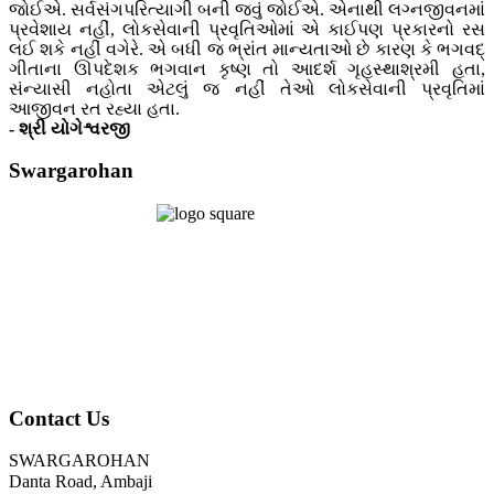
જોઈએ. સર્વસંગપરિત્યાગી બની જવું જોઈએ. એનાથી લગ્નજીવનમાં
પ્રવેશાય નહીં, લોકસેવાની પ્રવૃતિઓમાં એ કાઈપણ પ્રકારનો રસ
લઈ શકે નહીં વગેરે. એ બધી જ ભ્રાંત માન્યતાઓ છે કારણ કે ભગવદ્
ગીતાના ઊપદેશક ભગવાન કૃષ્ણ તો આદર્શ ગૃહસ્થાશ્રમી હતા,
સંન્યાસી નહોતા એટલું જ નહીં તેઓ લોકસેવાની પ્રવૃતિમાં
આજીવન રત રહ્યા હતા.
- શ્રી યોગેશ્વરજી
Swargarohan
Contact Us
SWARGAROHAN
Danta Road, Ambaji