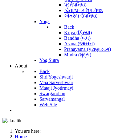
પ્રશ્નોપનિષદ
શ્વેતાશ્વતર ઉપનિષદ
ઐતરેય ઉપનિષદ
Yoga
Back
Kriya (ક્રિયા)
Bandha (બંધ)
Asana (આસન)
Pranayama (પ્રાણાયામ)
Mudra (મુદ્રા)
Yog Sutra
About
Back
Shri Yogeshwarji
Maa Sarveshwari
Mataji Jyotirmayi
Swargarohan
Sarvamangal
Web Site
You are here:
Home