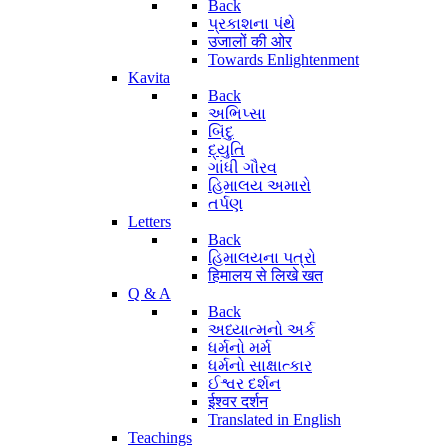
Back
પ્રકાશના પંથે
उजालों की ओर
Towards Enlightenment
Kavita
Back
અભિપ્સા
બિંદુ
દ્યુતિ
ગાંધી ગૌરવ
હિમાલય અમારો
તર્પણ
Letters
Back
હિમાલયના પત્રો
हिमालय से लिखे खत
Q & A
Back
અધ્યાત્મનો અર્ક
ધર્મનો મર્મ
ધર્મનો સાક્ષાત્કાર
ઈશ્વર દર્શન
ईश्वर दर्शन
Translated in English
Teachings