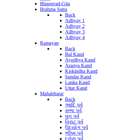
Bhagavad-Gita
Brahma Sutra
Back
Adhyay 1
Adhyay 2
Adhyay 3
Adhyay 4
Ramayan
Back
Bal Kand
Ayodhya Kand
Aranya Kand
Kiskindha Kand
Sundar Kand
Lanka Kand
Uttar Kand
Mahabharat
Back
આદિ પર્વ
સભા પર્વ
વન પર્વ
વિરાટ પર્વ
ઉદ્યોગ પર્વ
ભીષ્મ પર્વ
દ્રોણ પર્વ