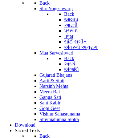
Back
Shri Yogeshwarji
Back
આલાપ
આરતી
પ્રસાદ
પૂજા
સાંઈ સંગીત
અંતરનો અનુરાગ
Maa Sarveshwari
Back
અર્ઘ્ય
અંજલિ
Gujarati Bhajans
Aarti & Stuti
Narsinh Mehta
Meera Bai
Ganga Sati
Sant Kabir
Gopi Geet
Vishnu Sahasranama
Shivmahimna Stotra
Download
Sacred Texts
Back