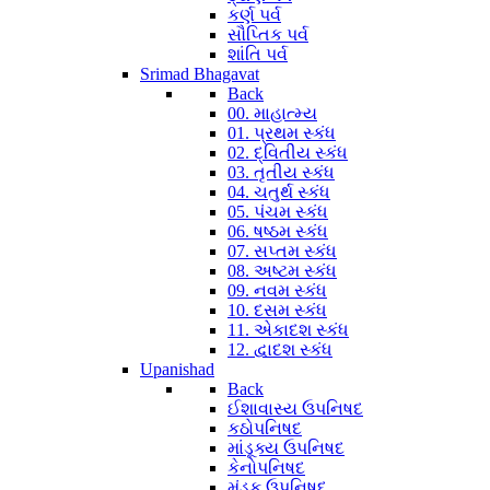
કર્ણ પર્વ
સૌપ્તિક પર્વ
શાંતિ પર્વ
Srimad Bhagavat
Back
00. માહાત્મ્ય
01. પ્રથમ સ્કંધ
02. દ્વિતીય સ્કંધ
03. તૃતીય સ્કંધ
04. ચતુર્થ સ્કંધ
05. પંચમ સ્કંધ
06. ષષ્ઠમ સ્કંધ
07. સપ્તમ સ્કંધ
08. અષ્ટમ સ્કંધ
09. નવમ સ્કંધ
10. દસમ સ્કંધ
11. એકાદશ સ્કંધ
12. દ્વાદશ સ્કંધ
Upanishad
Back
ઈશાવાસ્ય ઉપનિષદ
કઠોપનિષદ
માંડૂક્ય ઉપનિષદ
કેનોપનિષદ
મુંડક ઉપનિષદ