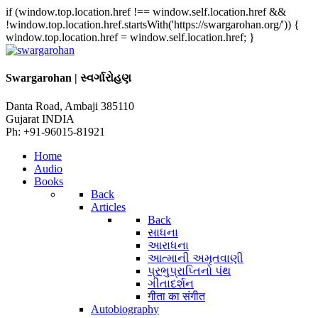
if (window.top.location.href !== window.self.location.href &&
!window.top.location.href.startsWith('https://swargarohan.org/')) {
window.top.location.href = window.self.location.href; }
Swargarohan | સ્વર્ગારોહણ
Danta Road, Ambaji 385110
Gujarat INDIA
Ph: +91-96015-81921
Home
Audio
Books
Back
Articles
Back
સાધના
આરાધના
આત્માની અમૃતવાણી
પ્રભુપ્રાપ્તિનો પંથ
ગીતાદર્શન
गीता का संगीत
Autobiography