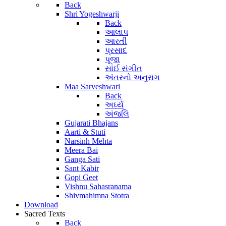
Back
Shri Yogeshwarji
Back
આલાપ
આરતી
પ્રસાદ
પૂજા
સાંઈ સંગીત
અંતરનો અનુરાગ
Maa Sarveshwari
Back
અર્ઘ્ય
અંજલિ
Gujarati Bhajans
Aarti & Stuti
Narsinh Mehta
Meera Bai
Ganga Sati
Sant Kabir
Gopi Geet
Vishnu Sahasranama
Shivmahimna Stotra
Download
Sacred Texts
Back