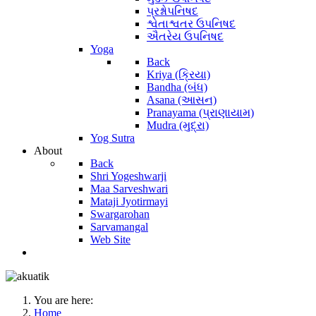
પ્રશ્નોપનિષદ
શ્વેતાશ્વતર ઉપનિષદ
ઐતરેય ઉપનિષદ
Yoga
Back
Kriya (ક્રિયા)
Bandha (બંધ)
Asana (આસન)
Pranayama (પ્રાણાયામ)
Mudra (મુદ્રા)
Yog Sutra
About
Back
Shri Yogeshwarji
Maa Sarveshwari
Mataji Jyotirmayi
Swargarohan
Sarvamangal
Web Site
You are here:
Home