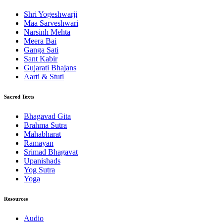
Shri Yogeshwarji
Maa Sarveshwari
Narsinh Mehta
Meera Bai
Ganga Sati
Sant Kabir
Gujarati Bhajans
Aarti & Stuti
Sacred Texts
Bhagavad Gita
Brahma Sutra
Mahabharat
Ramayan
Srimad Bhagavat
Upanishads
Yog Sutra
Yoga
Resources
Audio