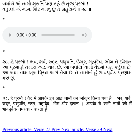
બધાંયે એ નામો શ્રુતિ પણ કહે છે તુજ પ્રભો !
વહાલાં એ નામ, શિર નમવું છુ તે સહુયને ॥ ૨૮ ॥
*
*
૨૮. હે પ્રભો ! ભવ, શર્વ, રુદ્ર, પશુપતિ, ઉગ્ર, મહાદેવ, ભીમ ને ઈશાન
આ પ્રમાણે તમારા આઠ નામ છે. આ બધાંય નામો વેદમાં પણ કહેલા છે.
આ બધા નામ ખૂબ પ્રિય લાગે તેવા છે. તે નામોને હું ભાવપૂર્વક પ્રણામ
કરું છું.
*
२८. हे प्रभो ! वेद में आपके इन आठ नामों का जीक्र किया गया है – भव, शर्व,
रुद्र, पशुपति, उग्र, महादेव, भीम और इशान । आपके ये सभी नामों को मैं
भावपूर्वक नमस्कार करता हूँ ।
Previous article: Verse 27
Prev
Next article: Verse 29
Next