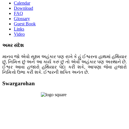
Calendar
Download
FAQ
Glossary
Guest Book
Links
Video
અમર સંદેશ
માનવ જો એવો સૂક્ષ્મ અહંકાર પણ રાખે કે હું ઈશ્વરના હાથમાં હથિયાર
છું, નિમિત્ત છું અને આ કાર્ય કરું છું તો એવો અહંકાર પણ અસ્થાને છે.
ઈશ્વર આવા હજારો હથિયાર પેદા કરી શકે, આપણા જેવા હજારો
નિમિત્તો ઉભા કરી શકે. ઈશ્વરની શક્તિ અનંત છે.
Swargarohan