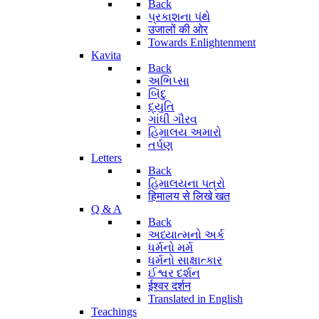
Back
પ્રકાશના પંથે
उजालों की ओर
Towards Enlightenment
Kavita
Back
અભિપ્સા
બિંદુ
દ્યુતિ
ગાંધી ગૌરવ
હિમાલય અમારો
તર્પણ
Letters
Back
હિમાલયના પત્રો
हिमालय से लिखे खत
Q & A
Back
અધ્યાત્મનો અર્ક
ધર્મનો મર્મ
ધર્મનો સાક્ષાત્કાર
ઈશ્વર દર્શન
ईश्वर दर्शन
Translated in English
Teachings