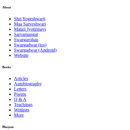
About
Shri Yogeshwarji
Maa Sarveshwari
Mataji Jyotirmayi
Sarvamangal
Swargarohan
Swargadwar (ios)
Swargadwar (Android)
Website
Books
Articles
Autobiography
Letters
Poems
Q & A
Teachings
Writings
More
Bhajans