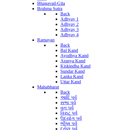
Bhagavad-Gita
Brahma Sutra
Back
Adhyay 1
Adhyay 2
Adhyay 3
Adhyay 4
Ramayan
Back
Bal Kand
Ayodhya Kand
Aranya Kand
Kiskindha Kand
Sundar Kand
Lanka Kand
Uttar Kand
Mahabharat
Back
આદિ પર્વ
સભા પર્વ
વન પર્વ
વિરાટ પર્વ
ઉદ્યોગ પર્વ
ભીષ્મ પર્વ
દ્રોણ પર્વ