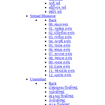
કર્ણ પર્વ
સૌપ્તિક પર્વ
શાંતિ પર્વ
Srimad Bhagavat
Back
00. માહાત્મ્ય
01. પ્રથમ સ્કંધ
02. દ્વિતીય સ્કંધ
03. તૃતીય સ્કંધ
04. ચતુર્થ સ્કંધ
05. પંચમ સ્કંધ
06. ષષ્ઠમ સ્કંધ
07. સપ્તમ સ્કંધ
08. અષ્ટમ સ્કંધ
09. નવમ સ્કંધ
10. દસમ સ્કંધ
11. એકાદશ સ્કંધ
12. દ્વાદશ સ્કંધ
Upanishad
Back
ઈશાવાસ્ય ઉપનિષદ
કઠોપનિષદ
માંડૂક્ય ઉપનિષદ
કેનોપનિષદ
મુંડક ઉપનિષદ