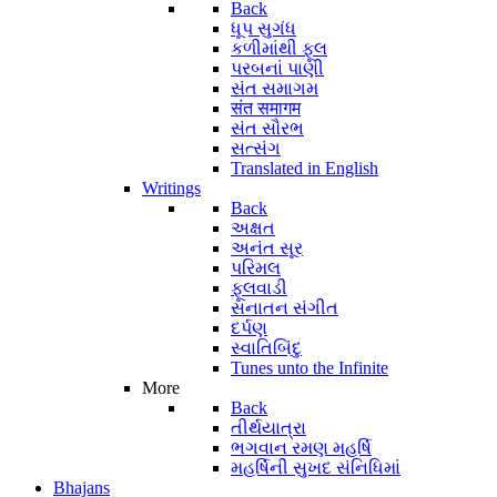
Back
ધૂપ સુગંધ
કળીમાંથી ફૂલ
પરબનાં પાણી
સંત સમાગમ
संत समागम
સંત સૌરભ
સત્સંગ
Translated in English
Writings
Back
અક્ષત
અનંત સૂર
પરિમલ
ફૂલવાડી
સનાતન સંગીત
દર્પણ
સ્વાતિબિંદુ
Tunes unto the Infinite
More
Back
તીર્થયાત્રા
ભગવાન રમણ મહર્ષિ
મહર્ષિની સુખદ સંનિધિમાં
Bhajans