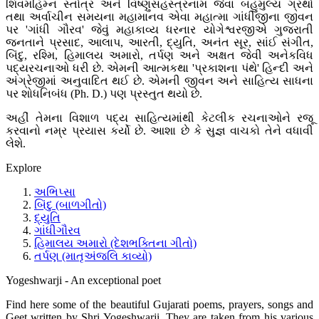
શિવમહિમ્ન સ્તોત્ર અને વિષ્ણુસહસ્ત્રનામ જેવા બહુમુલ્ય ગ્રંથો
તથા અર્વાચીન સમયના મહામાનવ એવા મહાત્મા ગાંધીજીના જીવન
પર 'ગાંધી ગૌરવ' જેવું મહાકાવ્ય ધરનાર યોગેશ્વરજીએ ગુજરાતી
જનતાને પ્રસાદ, આલાપ, આરતી, દ્યુતિ, અનંત સૂર, સાંઈ સંગીત,
બિંદુ, રશ્મિ, હિમાલય અમારો, તર્પણ અને અક્ષત જેવી અનેકવિધ
પદ્યરચનાઓ ધરી છે. એમની આત્મકથા 'પ્રકાશના પંથે' હિન્દી અને
અંગ્રેજીમાં અનુવાદિત થઈ છે. એમની જીવન અને સાહિત્ય સાધના
પર શોધનિબંધ (Ph. D.) પણ પ્રસ્તુત થયો છે.
અહીં તેમના વિશાળ પદ્ય સાહિત્યમાંથી કેટલીક રચનાઓને રજૂ
કરવાનો નમ્ર પ્રયાસ કર્યો છે. આશા છે કે સુજ્ઞ વાચકો તેને વધાવી
લેશે.
Explore
અભિપ્સા
બિંદુ (બાળગીતો)
દ્યુતિ
ગાંધીગૌરવ
હિમાલય અમારો (દેશભક્તિના ગીતો)
તર્પણ (માતૃઅંજલિ કાવ્યો)
Yogeshwarji - An exceptional poet
Find here some of the beautiful Gujarati poems, prayers, songs and
Geet written by Shri Yogeshwarji. They are taken from his various