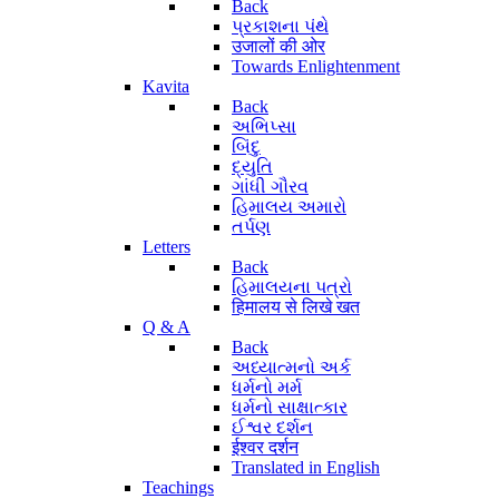
Back
પ્રકાશના પંથે
उजालों की ओर
Towards Enlightenment
Kavita
Back
અભિપ્સા
બિંદુ
દ્યુતિ
ગાંધી ગૌરવ
હિમાલય અમારો
તર્પણ
Letters
Back
હિમાલયના પત્રો
हिमालय से लिखे खत
Q & A
Back
અધ્યાત્મનો અર્ક
ધર્મનો મર્મ
ધર્મનો સાક્ષાત્કાર
ઈશ્વર દર્શન
ईश्वर दर्शन
Translated in English
Teachings