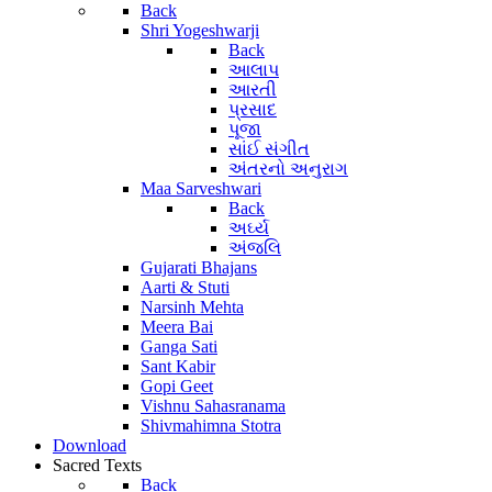
Back
Shri Yogeshwarji
Back
આલાપ
આરતી
પ્રસાદ
પૂજા
સાંઈ સંગીત
અંતરનો અનુરાગ
Maa Sarveshwari
Back
અર્ઘ્ય
અંજલિ
Gujarati Bhajans
Aarti & Stuti
Narsinh Mehta
Meera Bai
Ganga Sati
Sant Kabir
Gopi Geet
Vishnu Sahasranama
Shivmahimna Stotra
Download
Sacred Texts
Back