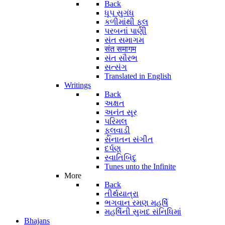
Back
ધૂપ સુગંધ
કળીમાંથી ફૂલ
પરબનાં પાણી
સંત સમાગમ
संत समागम
સંત સૌરભ
સત્સંગ
Translated in English
Writings
Back
અક્ષત
અનંત સૂર
પરિમલ
ફૂલવાડી
સનાતન સંગીત
દર્પણ
સ્વાતિબિંદુ
Tunes unto the Infinite
More
Back
તીર્થયાત્રા
ભગવાન રમણ મહર્ષિ
મહર્ષિની સુખદ સંનિધિમાં
Bhajans