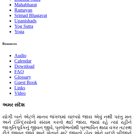
Mahabharat
Ramayan
Srimad Bhagavat
Upanishads
Yog Sutra
Yoga
Resources
Audio
Calendar
Download
FAQ
Glossary
Guest Book
Links
Video
અમર સંદેશ
યોગી બને એટલે માનવ જંગલમાં ચાલ્યો જાય એવું નથી પરંતુ મન
અને ઈન્દ્રિયોનો સંયમ કરતો થઈ જાય. જ્યાં રહે ત્યાં રહીને
જાગૃતિપૂર્વકનું જીવન જીવે, પ્રલોભનોથી પ્રભાવિત થયા વગર તટસ્થ
રીતે જીવન જીવે અને પોતાને માટે જીવતો હોય એને બદલે બીજાને