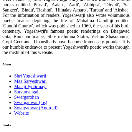
books entitled 'Prasad', 'Aalap', 'Aarti', 'Abhipsa', 'Dhyuti', 'Sai
Sangeet', 'Bindu', 'Rashmi', 'Himalay Amaro', 'Tarpan' and 'Akshat'.
For the information of readers, Yogeshwarji also wrote voluminous
poetic treatise depicting the life of Mahatma Gandhiji entitled
'Gandhi Gaurav', which was published in 1969, the year of his birth
centenary. Yogeshwrji's famous poetic renderings on Bhagavad
Gita, Ramcharitmanas, Shiv mahimna Stotra, Vishnu Shasranama,
Gopi Geet and Upansihads have become immensely popular. It is
our humble endeavor to present Yogeshwarji's poetic works through
the medium of this website.
About
Shri Yogeshwarji
Maa Sarveshwari
Mataji Jyotirmayi
Sarvamangal
Swargarohan
Swargadwar (ios)
Swargadwar (Android)
Website
Books