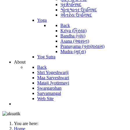
પ્રશ્નોપનિષદ
શ્વેતાશ્વતર ઉપનિષદ
ઐતરેય ઉપનિષદ
Yoga
Back
Kriya (ક્રિયા)
Bandha (બંધ)
Asana (આસન)
Pranayama (પ્રાણાયામ)
Mudra (મુદ્રા)
Yog Sutra
About
Back
Shri Yogeshwarji
Maa Sarveshwari
Mataji Jyotirmayi
Swargarohan
Sarvamangal
Web Site
You are here:
Home