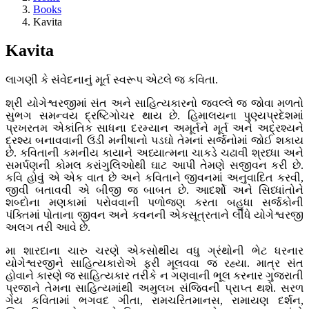
Books
Kavita
Kavita
લાગણી કે સંવેદનાનું મૂર્ત સ્વરૂપ એટલે જ કવિતા.
શ્રી યોગેશ્વરજીમાં સંત અને સાહિત્યકારનો જવલ્લે જ જોવા મળતો
સુભગ સમન્વય દ્રષ્ટિગોચર થાય છે. હિમાલયના પુણ્યપ્રદેશમાં
પ્રખરતમ એકાંતિક સાધના દરમ્યાન અમૂર્તને મૂર્ત અને અદ્રશ્યને
દ્રશ્ય બનાવવાની ઉંડી મનીષાનો પડઘો તેમનાં સર્જનોમાં જોઈ શકાય
છે. કવિતાની કમનીય કાયાને અધ્યાત્મના ચાકડે ચઢાવી શ્રધ્ધા અને
સમર્પણની કોમલ કરાંગુલિઓથી ઘાટ આપી તેમણે સજીવન કરી છે.
કવિ હોવું એ એક વાત છે અને કવિતાને જીવનમાં અનુવાદિત કરવી,
જીવી બતાવવી એ બીજી જ બાબત છે. આદર્શો અને સિધ્ધાંતોને
શબ્દોના મણકામાં પરોવવાની પળોજણ કરતા બહુધા સર્જકોની
પંક્તિમાં પોતાના જીવન અને કવનની એકસૂત્રતાને લીધે યોગેશ્વરજી
અલગ તરી આવે છે.
મા શારદાના ચારુ ચરણે એકસોથીય વધુ ગ્રંથોની ભેટ ધરનાર
યોગેશ્વરજીને સાહિત્યકારોએ ફરી મૂલવવા જ રહ્યા. માત્ર સંત
હોવાને કારણે જ સાહિત્યકાર તરીકે ન ગણવાની ભૂલ કરનાર ગુજરાતી
પ્રજાને તેમના સાહિત્યમાંથી અમુલખ સંજિવની પ્રાપ્ત થશે. સરળ
ગેય કવિતામાં ભગવદ ગીતા, રામચરિતમાનસ, રામાયણ દર્શન,