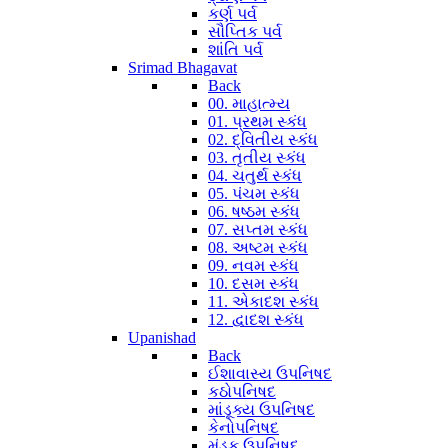
કર્ણ પર્વ
સૌપ્તિક પર્વ
શાંતિ પર્વ
Srimad Bhagavat
Back
00. માહાત્મ્ય
01. પ્રથમ સ્કંધ
02. દ્વિતીય સ્કંધ
03. તૃતીય સ્કંધ
04. ચતુર્થ સ્કંધ
05. પંચમ સ્કંધ
06. ષષ્ઠમ સ્કંધ
07. સપ્તમ સ્કંધ
08. અષ્ટમ સ્કંધ
09. નવમ સ્કંધ
10. દસમ સ્કંધ
11. એકાદશ સ્કંધ
12. દ્વાદશ સ્કંધ
Upanishad
Back
ઈશાવાસ્ય ઉપનિષદ
કઠોપનિષદ
માંડૂક્ય ઉપનિષદ
કેનોપનિષદ
મુંડક ઉપનિષદ