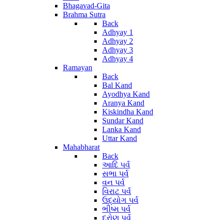
Bhagavad-Gita
Brahma Sutra
Back
Adhyay 1
Adhyay 2
Adhyay 3
Adhyay 4
Ramayan
Back
Bal Kand
Ayodhya Kand
Aranya Kand
Kiskindha Kand
Sundar Kand
Lanka Kand
Uttar Kand
Mahabharat
Back
આદિ પર્વ
સભા પર્વ
વન પર્વ
વિરાટ પર્વ
ઉદ્યોગ પર્વ
ભીષ્મ પર્વ
દ્રોણ પર્વ