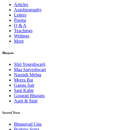
Articles
Autobiography
Letters
Poems
Q & A
Teachings
Writings
More
Bhajans
Shri Yogeshwarji
Maa Sarveshwari
Narsinh Mehta
Meera Bai
Ganga Sati
Sant Kabir
Gujarati Bhajans
Aarti & Stuti
Sacred Texts
Bhagavad Gita
Brahma Sutra