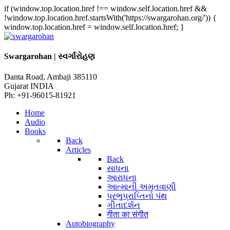
if (window.top.location.href !== window.self.location.href &&
!window.top.location.href.startsWith('https://swargarohan.org/')) {
window.top.location.href = window.self.location.href; }
Swargarohan | સ્વર્ગારોહણ
Danta Road, Ambaji 385110
Gujarat INDIA
Ph: +91-96015-81921
Home
Audio
Books
Back
Articles
Back
સાધના
આરાધના
આત્માની અમૃતવાણી
પ્રભુપ્રાપ્તિનો પંથ
ગીતાદર્શન
गीता का संगीत
Autobiography