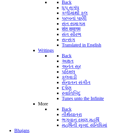
Back
ધૂપ સુગંધ
કળીમાંથી ફૂલ
પરબનાં પાણી
સંત સમાગમ
संत समागम
સંત સૌરભ
સત્સંગ
Translated in English
Writings
Back
અક્ષત
અનંત સૂર
પરિમલ
ફૂલવાડી
સનાતન સંગીત
દર્પણ
સ્વાતિબિંદુ
Tunes unto the Infinite
More
Back
તીર્થયાત્રા
ભગવાન રમણ મહર્ષિ
મહર્ષિની સુખદ સંનિધિમાં
Bhajans