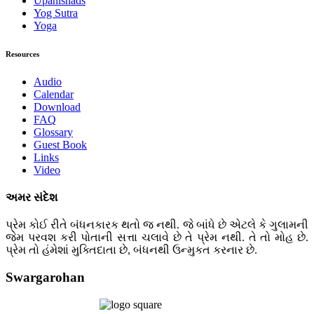
Upanishads
Yog Sutra
Yoga
Resources
Audio
Calendar
Download
FAQ
Glossary
Guest Book
Links
Video
અમર સંદેશ
પ્રેમ કોઈ રીતે બંધનકારક થતો જ નથી. જે બાંધે છે એટલે કે ગુલામની
જેમ પરવશ કરી પોતાની સત્તા ચલાવે છે તે પ્રેમ નથી. તે તો મોહ છે.
પ્રેમ તો હંમેશાં મુક્તિદાતા છે, બંધનથી ઉન્મુકત કરનાર છે.
Swargarohan