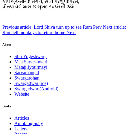
કપિ બ્રહ્માનંદે મગન, સૌને પ્રભુપદપ્રેમ,
વીત્યા વેગે માસ છ સુખદ સ્વપ્નની જેમ.
Previous article: Lord Shiva turn up to see Ram
Prev
Next article:
Ram tell monkeys to return home
Next
About
Shri Yogeshwarji
Maa Sarveshwari
Mataji Jyotirmayi
Sarvamangal
Swargarohan
Swargadwar (ios)
Swargadwar (Android)
Website
Books
Articles
Autobiography
Letters