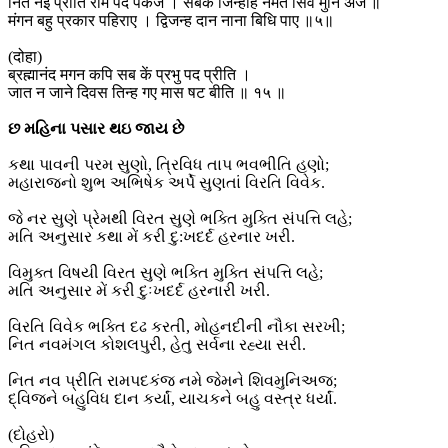
नित नइ प्रीति राम पद पंकज । सबकें जिन्हहि नमत सिव मुनि अज ॥
मंगन बहु प्रकार पहिराए । द्विजन्ह दान नाना बिधि पाए ॥५॥
(दोहा)
ब्रह्मानंद मगन कपि सब कें प्रभु पद प्रीति ।
जात न जाने दिवस तिन्ह गए मास षट बीति ॥ १५ ॥
છ મહિના પસાર થઇ જાય છે
કથા પાવની પરમ સુણો, ત્રિવિધ તાપ ભવભીતિ હણો;
મહારાજનો શુભ અભિષેક અર્પે સુણતાં વિરતિ વિવેક.
જે નર સુણે પ્રેમથી વિરત સુણે ભક્તિ મુક્તિ સંપત્તિ લહે;
મતિ અનુસાર કથા મેં કરી દુ:ખદર્દ હરનાર ખરી.
વિમુક્ત વિષયી વિરત સુણે ભક્તિ મુક્તિ સંપત્તિ લહે;
મતિ અનુસાર મેં કરી દુઃખદર્દ હરનારી ખરી.
વિરતિ વિવેક ભક્તિ દઢ કરતી, મોહનદીની નૌકા સરખી;
નિત નવમંગલ કોશલપુરી, હેતુ સર્વના રહ્યા સરી.
નિત નવ પ્રીતિ રામપદકંજ નમે જેમને શિવમુનિઅજ;
દ્વિજને બહુવિધ દાન કર્યાં, યાચકને બહુ વસ્ત્ર ધર્યાં.
(દોહરો)