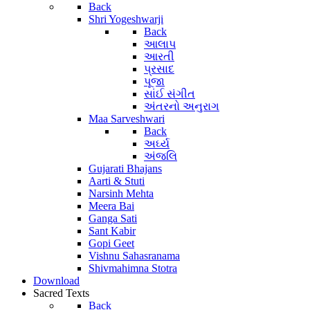
Back
Shri Yogeshwarji
Back
આલાપ
આરતી
પ્રસાદ
પૂજા
સાંઈ સંગીત
અંતરનો અનુરાગ
Maa Sarveshwari
Back
અર્ઘ્ય
અંજલિ
Gujarati Bhajans
Aarti & Stuti
Narsinh Mehta
Meera Bai
Ganga Sati
Sant Kabir
Gopi Geet
Vishnu Sahasranama
Shivmahimna Stotra
Download
Sacred Texts
Back