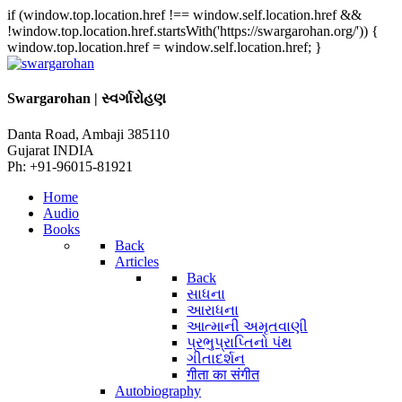
if (window.top.location.href !== window.self.location.href &&
!window.top.location.href.startsWith('https://swargarohan.org/')) {
window.top.location.href = window.self.location.href; }
Swargarohan | સ્વર્ગારોહણ
Danta Road, Ambaji 385110
Gujarat INDIA
Ph: +91-96015-81921
Home
Audio
Books
Back
Articles
Back
સાધના
આરાધના
આત્માની અમૃતવાણી
પ્રભુપ્રાપ્તિનો પંથ
ગીતાદર્શન
गीता का संगीत
Autobiography