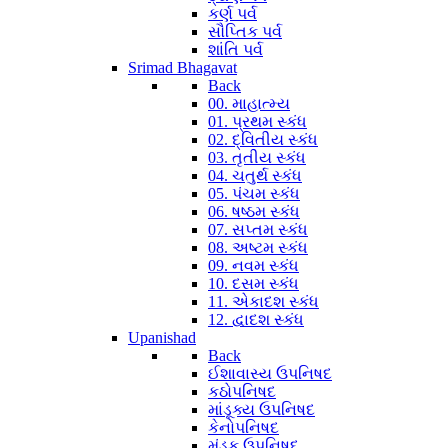
કર્ણ પર્વ
સૌપ્તિક પર્વ
શાંતિ પર્વ
Srimad Bhagavat
Back
00. માહાત્મ્ય
01. પ્રથમ સ્કંધ
02. દ્વિતીય સ્કંધ
03. તૃતીય સ્કંધ
04. ચતુર્થ સ્કંધ
05. પંચમ સ્કંધ
06. ષષ્ઠમ સ્કંધ
07. સપ્તમ સ્કંધ
08. અષ્ટમ સ્કંધ
09. નવમ સ્કંધ
10. દસમ સ્કંધ
11. એકાદશ સ્કંધ
12. દ્વાદશ સ્કંધ
Upanishad
Back
ઈશાવાસ્ય ઉપનિષદ
કઠોપનિષદ
માંડૂક્ય ઉપનિષદ
કેનોપનિષદ
મુંડક ઉપનિષદ