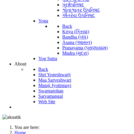
પ્રશ્નોપનિષદ
શ્વેતાશ્વતર ઉપનિષદ
ઐતરેય ઉપનિષદ
Yoga
Back
Kriya (ક્રિયા)
Bandha (બંધ)
Asana (આસન)
Pranayama (પ્રાણાયામ)
Mudra (મુદ્રા)
Yog Sutra
About
Back
Shri Yogeshwarji
Maa Sarveshwari
Mataji Jyotirmayi
Swargarohan
Sarvamangal
Web Site
You are here:
Home