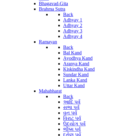
Bhagavad-Gita
Brahma Sutra
Back
Adhyay 1
Adhyay 2
Adhyay 3
Adhyay 4
Ramayan
Back
Bal Kand
Ayodhya Kand
Aranya Kand
Kiskindha Kand
Sundar Kand
Lanka Kand
Uttar Kand
Mahabharat
Back
આદિ પર્વ
સભા પર્વ
વન પર્વ
વિરાટ પર્વ
ઉદ્યોગ પર્વ
ભીષ્મ પર્વ
દ્રોણ પર્વ