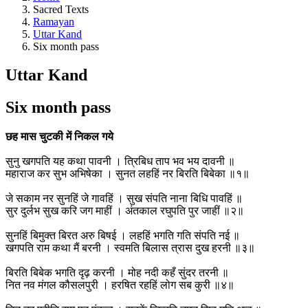
Sacred Texts
Ramayan
Uttar Kand
Six month pass
Uttar Kand
Six month pass
छह मास चुटकी में निकल गये
सुनु खगपति यह कथा पावनी । त्रिबिध ताप भव भय दावनी ॥
महाराज कर सुभ अभिषेका । सुनत लहहिं नर बिरति बिबेका ॥१॥
जे सकाम नर सुनहिं जे गावहिं । सुख संपति नाना बिधि पावहिं ॥
सुर दुर्लभ सुख करि जग माहीं । अंतकाल रघुपति पुर जाहीं ॥२॥
सुनहिं बिमुक्त बिरत अरु बिषई । लहहिं भगति गति संपति नई ॥
खगपति राम कथा मैं बरनी । स्वमति बिलास त्रास दुख हरनी ॥३॥
बिरति बिबेक भगति दृढ़ करनी । मोह नदी कहँ सुंदर तरनी ॥
नित नव मंगल कौसलपुरी । हरषित रहहिं लोग सब कुरी ॥४॥