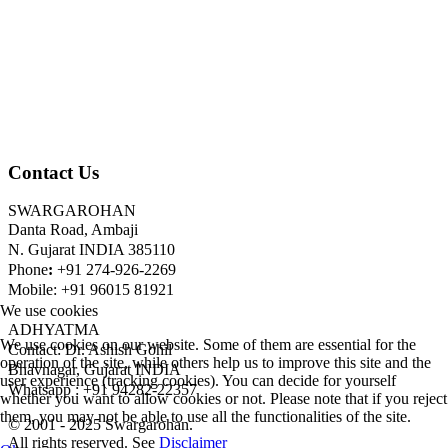
Contact Us
SWARGAROHAN
Danta Road, Ambaji
N. Gujarat INDIA 385110
Phone
:
+91 274-926-2269
Mobile: +91 96015 81921
We use cookies
ADHYATMA
We use cookies on our website. Some of them are essential for the
Contact: Dr. Ashish Gohil
operation of the site, while others help us to improve this site and the
Bhavnagar, Gujarat INDIA
user experience (tracking cookies). You can decide for yourself
Whatsapp : +91 94282-22357
whether you want to allow cookies or not. Please note that if you reject
them, you may not be able to use all the functionalities of the site.
© 2001 - 2025 Swargarohan.
All rights reserved. See
Disclaimer