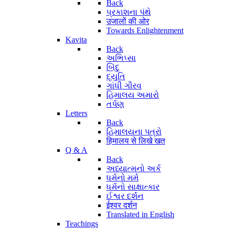
Back
પ્રકાશના પંથે
उजालों की ओर
Towards Enlightenment
Kavita
Back
અભિપ્સા
બિંદુ
દ્યુતિ
ગાંધી ગૌરવ
હિમાલય અમારો
તર્પણ
Letters
Back
હિમાલયના પત્રો
हिमालय से लिखे खत
Q & A
Back
અધ્યાત્મનો અર્ક
ધર્મનો મર્મ
ધર્મનો સાક્ષાત્કાર
ઈશ્વર દર્શન
ईश्वर दर्शन
Translated in English
Teachings