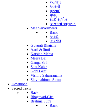
આલાપ
આરતી
પ્રસાદ
પૂજા
સાંઈ સંગીત
અંતરનો અનુરાગ
Maa Sarveshwari
Back
અર્ઘ્ય
અંજલિ
Gujarati Bhajans
Aarti & Stuti
Narsinh Mehta
Meera Bai
Ganga Sati
Sant Kabir
Gopi Geet
Vishnu Sahasranama
Shivmahimna Stotra
Download
Sacred Texts
Back
Bhagavad-Gita
Brahma Sutra
Back