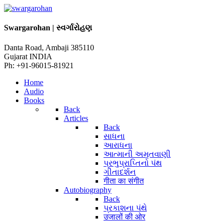
Swargarohan | સ્વર્ગારોહણ
Danta Road, Ambaji 385110
Gujarat INDIA
Ph: +91-96015-81921
Home
Audio
Books
Back
Articles
Back
સાધના
આરાધના
આત્માની અમૃતવાણી
પ્રભુપ્રાપ્તિનો પંથ
ગીતાદર્શન
गीता का संगीत
Autobiography
Back
પ્રકાશના પંથે
उजालों की ओर