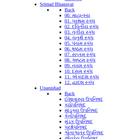
Srimad Bhagavat
Back
00. માહાત્મ્ય
01. પ્રથમ સ્કંધ
02. દ્વિતીય સ્કંધ
03. તૃતીય સ્કંધ
04. ચતુર્થ સ્કંધ
05. પંચમ સ્કંધ
06. ષષ્ઠમ સ્કંધ
07. સપ્તમ સ્કંધ
08. અષ્ટમ સ્કંધ
09. નવમ સ્કંધ
10. દસમ સ્કંધ
11. એકાદશ સ્કંધ
12. દ્વાદશ સ્કંધ
Upanishad
Back
ઈશાવાસ્ય ઉપનિષદ
કઠોપનિષદ
માંડૂક્ય ઉપનિષદ
કેનોપનિષદ
મુંડક ઉપનિષદ
પ્રશ્નોપનિષદ
શ્વેતાશ્વતર ઉપનિષદ
ઐતરેય ઉપનિષદ