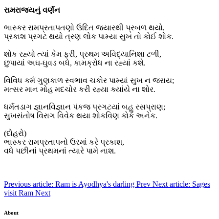
રામરાજ્યનું વર્ણન
ભાસ્કર રામપ્રતાપતણો ઉદિત જ્યારથી પ્રબળ થયો,
પ્રકાશ પ્રગટ થયો ત્રણ લોક પામ્યા સુખ તો કોઈ શોક.
શોક રહ્યો ત્યાં કેમ ફરી, પ્રથમ અવિદ્યાનિશા ટળી,
છુપાયાં અઘ-ઘુવડ બધે, કામક્રોધ ના રહ્યાં કશે.
વિવિધ કર્મ ગુણકાળ સ્વભાવ ચકોર પામ્યાં સુખ ન જરાય;
મત્સર માન મોહ મદચોર કરી રહ્યા ક્યાંયે ના શોર.
ધર્મતડાગ જ્ઞાનવિજ્ઞાન પંકજ પ્રગટયાં બહુ રસપ્રાણ;
સુખસંતોષ વિરાગ વિવેક થયા શોકવિણ કોક અનેક.
(દોહરો)
ભાસ્કર રામપ્રતાપનો ઉરમાં કરે પ્રકાશ,
વધે પછીનાં પ્રથમનાં ત્યારે પામે નાશ.
Previous article: Ram is Ayodhya's darling
Prev
Next article: Sages
visit Ram
Next
About