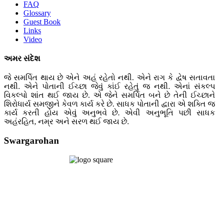
FAQ
Glossary
Guest Book
Links
Video
અમર સંદેશ
જે સમર્પિત થાય છે એને અહં રહેતો નથી. એને રાગ કે દ્વેષ સતાવતા
નથી. એને પોતાની ઈચ્છા જેવું કાંઈ રહેતું જ નથી. એનાં સંકલ્પ
વિકલ્પો શાંત થઈ જાય છે. એ જેને સમર્પિત બને છે તેની ઈચ્છાને
શિરોધાર્ય સમજીને કેવળ કાર્ય કરે છે. સાધક પોતાની દ્વારા એ શક્તિ જ
કાર્ય કરતી હોય એવું અનુભવે છે. એવી અનુભૂતિ પછી સાધક
અહંરહિત, નમ્ર અને સરળ થઈ જાય છે.
Swargarohan