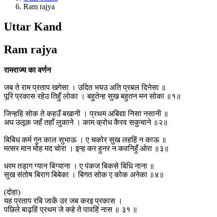
Ram rajya
Uttar Kand
Ram rajya
रामराज्य का वर्णन
जब ते राम प्रताप खगेसा । उदित भयउ अति प्रबल दिनेसा ॥
पूरि प्रकास रहेउ तिहुँ लोका । बहुतेन्ह सुख बहुतन मन सोका ॥१॥
जिन्हहि सोक ते कहउँ बखानी । प्रथम अबिद्या निसा नसानी ॥
अघ उलूक जहँ तहाँ लुकाने । काम क्रोध कैरव सकुचाने ॥२॥
बिबिध कर्म गुन काल सुभाऊ । ए चकोर सुख लहहिं न काऊ ॥
मत्सर मान मोह मद चोरा । इन्ह कर हुनर न कवनिहुँ ओरा ॥३॥
धरम तड़ाग ग्यान बिग्याना । ए पंकज बिकसे बिधि नाना ॥
सुख संतोष बिराग बिबेका । बिगत सोक ए कोक अनेका ॥४॥
(दोहा)
यह प्रताप रबि जाकें उर जब करइ प्रकास ।
पछिले बाढ़हिं प्रथम जे कहे ते पावहिं नास ॥ ३१ ॥