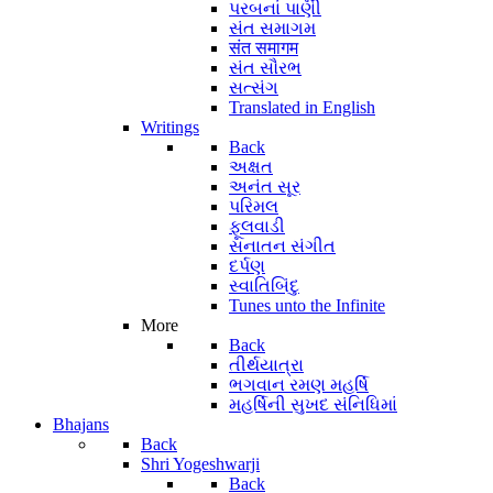
પરબનાં પાણી
સંત સમાગમ
संत समागम
સંત સૌરભ
સત્સંગ
Translated in English
Writings
Back
અક્ષત
અનંત સૂર
પરિમલ
ફૂલવાડી
સનાતન સંગીત
દર્પણ
સ્વાતિબિંદુ
Tunes unto the Infinite
More
Back
તીર્થયાત્રા
ભગવાન રમણ મહર્ષિ
મહર્ષિની સુખદ સંનિધિમાં
Bhajans
Back
Shri Yogeshwarji
Back