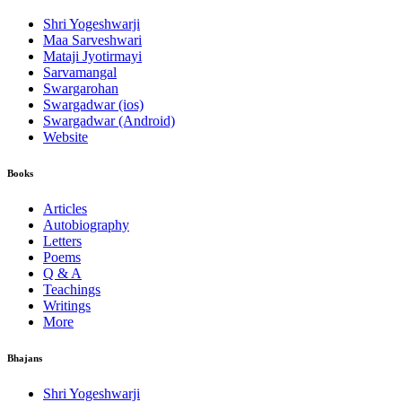
Shri Yogeshwarji
Maa Sarveshwari
Mataji Jyotirmayi
Sarvamangal
Swargarohan
Swargadwar (ios)
Swargadwar (Android)
Website
Books
Articles
Autobiography
Letters
Poems
Q & A
Teachings
Writings
More
Bhajans
Shri Yogeshwarji