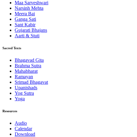
Maa Sarveshwari
Narsinh Mehta
Meera Bai
Ganga Sati
Sant Kabir
Gujarati Bhajans
Aarti & Stuti
Sacred Texts
Bhagavad Gita
Brahma Sutra
Mahabharat
Ramayan
Srimad Bhagavat
Upanishads
Yog Sutra
Yoga
Resources
Audio
Calendar
Download