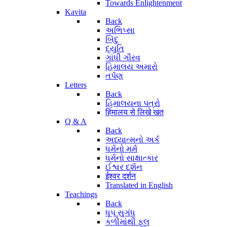
Towards Enlightenment
Kavita
Back
અભિપ્સા
બિંદુ
દ્યુતિ
ગાંધી ગૌરવ
હિમાલય અમારો
તર્પણ
Letters
Back
હિમાલયના પત્રો
हिमालय से लिखे खत
Q & A
Back
અધ્યાત્મનો અર્ક
ધર્મનો મર્મ
ધર્મનો સાક્ષાત્કાર
ઈશ્વર દર્શન
ईश्वर दर्शन
Translated in English
Teachings
Back
ધૂપ સુગંધ
કળીમાંથી ફૂલ