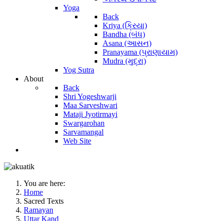
Yoga
Back
Kriya (ક્રિયા)
Bandha (બંધ)
Asana (આસન)
Pranayama (પ્રાણાયામ)
Mudra (મુદ્રા)
Yog Sutra
About
Back
Shri Yogeshwarji
Maa Sarveshwari
Mataji Jyotirmayi
Swargarohan
Sarvamangal
Web Site
You are here:
Home
Sacred Texts
Ramayan
Uttar Kand