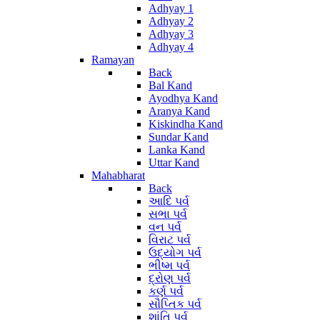
Adhyay 1
Adhyay 2
Adhyay 3
Adhyay 4
Ramayan
Back
Bal Kand
Ayodhya Kand
Aranya Kand
Kiskindha Kand
Sundar Kand
Lanka Kand
Uttar Kand
Mahabharat
Back
આદિ પર્વ
સભા પર્વ
વન પર્વ
વિરાટ પર્વ
ઉદ્યોગ પર્વ
ભીષ્મ પર્વ
દ્રોણ પર્વ
કર્ણ પર્વ
સૌપ્તિક પર્વ
શાંતિ પર્વ