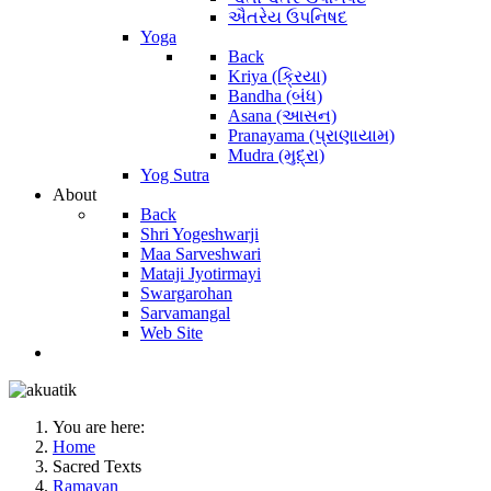
ઐતરેય ઉપનિષદ
Yoga
Back
Kriya (ક્રિયા)
Bandha (બંધ)
Asana (આસન)
Pranayama (પ્રાણાયામ)
Mudra (મુદ્રા)
Yog Sutra
About
Back
Shri Yogeshwarji
Maa Sarveshwari
Mataji Jyotirmayi
Swargarohan
Sarvamangal
Web Site
You are here:
Home
Sacred Texts
Ramayan