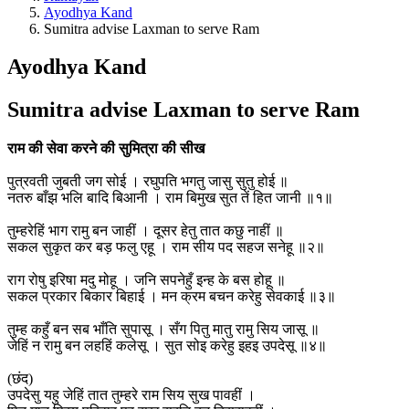
Ayodhya Kand
Sumitra advise Laxman to serve Ram
Ayodhya Kand
Sumitra advise Laxman to serve Ram
राम की सेवा करने की सुमित्रा की सीख
पुत्रवती जुबती जग सोई । रघुपति भगतु जासु सुतु होई ॥
नतरु बाँझ भलि बादि बिआनी । राम बिमुख सुत तें हित जानी ॥१॥
तुम्हरेहिं भाग रामु बन जाहीं । दूसर हेतु तात कछु नाहीं ॥
सकल सुकृत कर बड़ फलु एहू । राम सीय पद सहज सनेहू ॥२॥
राग रोषु इरिषा मदु मोहू । जनि सपनेहुँ इन्ह के बस होहू ॥
सकल प्रकार बिकार बिहाई । मन क्रम बचन करेहु सेवकाई ॥३॥
तुम्ह कहुँ बन सब भाँति सुपासू । सँग पितु मातु रामु सिय जासू ॥
जेहिं न रामु बन लहहिं कलेसू । सुत सोइ करेहु इहइ उपदेसू ॥४॥
(छंद)
उपदेसु यहु जेहिं तात तुम्हरे राम सिय सुख पावहीं ।