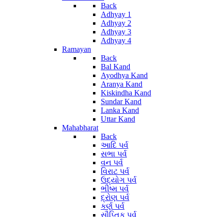
Back
Adhyay 1
Adhyay 2
Adhyay 3
Adhyay 4
Ramayan
Back
Bal Kand
Ayodhya Kand
Aranya Kand
Kiskindha Kand
Sundar Kand
Lanka Kand
Uttar Kand
Mahabharat
Back
આદિ પર્વ
સભા પર્વ
વન પર્વ
વિરાટ પર્વ
ઉદ્યોગ પર્વ
ભીષ્મ પર્વ
દ્રોણ પર્વ
કર્ણ પર્વ
સૌપ્તિક પર્વ