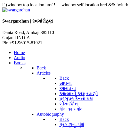
if (window.top.location.href !== window.self.location.href && !window
Swargarohan | સ્વર્ગારોહણ
Danta Road, Ambaji 385110
Gujarat INDIA
Ph: +91-96015-81921
Home
Audio
Books
Back
Articles
Back
સાધના
આરાધના
આત્માની અમૃતવાણી
પ્રભુપ્રાપ્તિનો પંથ
ગીતાદર્શન
गीता का संगीत
Autobiography
Back
પ્રકાશના પંથે