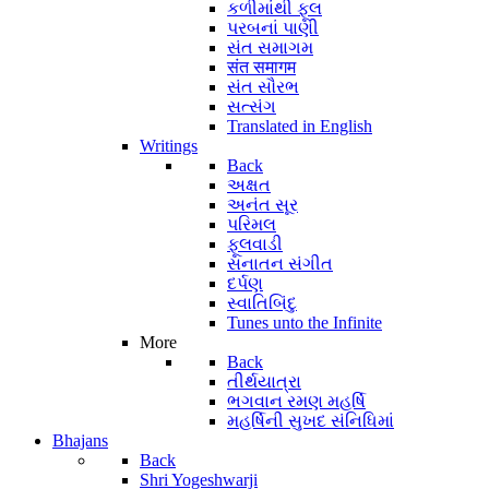
કળીમાંથી ફૂલ
પરબનાં પાણી
સંત સમાગમ
संत समागम
સંત સૌરભ
સત્સંગ
Translated in English
Writings
Back
અક્ષત
અનંત સૂર
પરિમલ
ફૂલવાડી
સનાતન સંગીત
દર્પણ
સ્વાતિબિંદુ
Tunes unto the Infinite
More
Back
તીર્થયાત્રા
ભગવાન રમણ મહર્ષિ
મહર્ષિની સુખદ સંનિધિમાં
Bhajans
Back
Shri Yogeshwarji