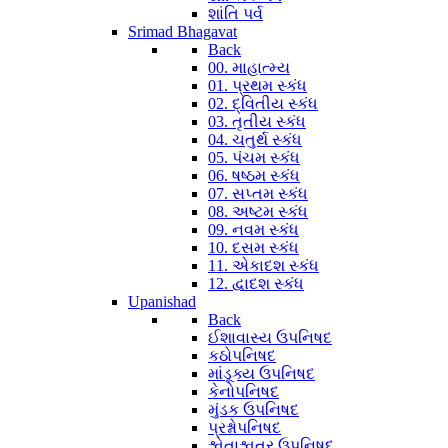
શાંતિ પર્વ
Srimad Bhagavat
Back
00. માહાત્મ્ય
01. પ્રથમ સ્કંધ
02. દ્વિતીય સ્કંધ
03. તૃતીય સ્કંધ
04. ચતુર્થ સ્કંધ
05. પંચમ સ્કંધ
06. ષષ્ઠમ સ્કંધ
07. સપ્તમ સ્કંધ
08. અષ્ટમ સ્કંધ
09. નવમ સ્કંધ
10. દસમ સ્કંધ
11. એકાદશ સ્કંધ
12. દ્વાદશ સ્કંધ
Upanishad
Back
ઈશાવાસ્ય ઉપનિષદ
કઠોપનિષદ
માંડૂક્ય ઉપનિષદ
કેનોપનિષદ
મુંડક ઉપનિષદ
પ્રશ્નોપનિષદ
શ્વેતાશ્વતર ઉપનિષદ