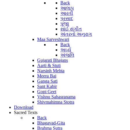
Back
આલાપ
આરતી
પ્રસાદ
પૂજા
સાંઈ સંગીત
અંતરનો અનુરાગ
Maa Sarveshwari
Back
અર્ઘ્ય
અંજલિ
Gujarati Bhajans
Aarti & Stuti
Narsinh Mehta
Meera Bai
Ganga Sati
Sant Kabir
Gopi Geet
Vishnu Sahasranama
Shivmahimna Stotra
Download
Sacred Texts
Back
Bhagavad-Gita
Brahma Sutra