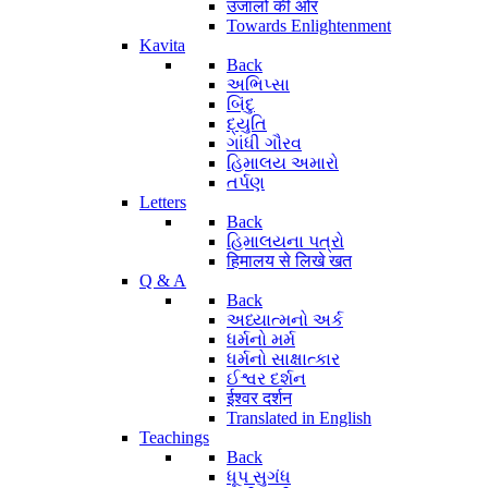
उजालों की ओर
Towards Enlightenment
Kavita
Back
અભિપ્સા
બિંદુ
દ્યુતિ
ગાંધી ગૌરવ
હિમાલય અમારો
તર્પણ
Letters
Back
હિમાલયના પત્રો
हिमालय से लिखे खत
Q & A
Back
અધ્યાત્મનો અર્ક
ધર્મનો મર્મ
ધર્મનો સાક્ષાત્કાર
ઈશ્વર દર્શન
ईश्वर दर्शन
Translated in English
Teachings
Back
ધૂપ સુગંધ