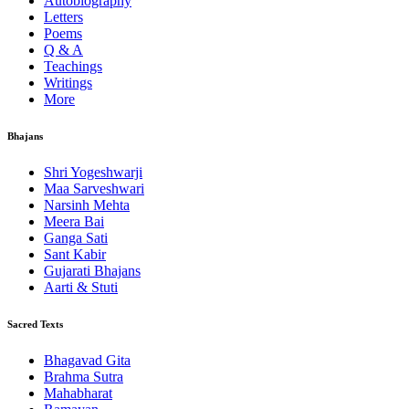
Autobiography
Letters
Poems
Q & A
Teachings
Writings
More
Bhajans
Shri Yogeshwarji
Maa Sarveshwari
Narsinh Mehta
Meera Bai
Ganga Sati
Sant Kabir
Gujarati Bhajans
Aarti & Stuti
Sacred Texts
Bhagavad Gita
Brahma Sutra
Mahabharat