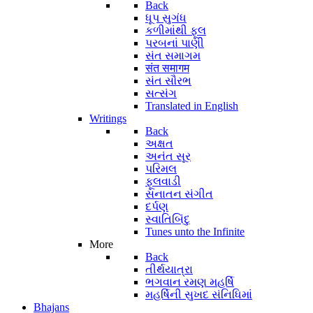
Back
ધૂપ સુગંધ
કળીમાંથી ફૂલ
પરબનાં પાણી
સંત સમાગમ
संत समागम
સંત સૌરભ
સત્સંગ
Translated in English
Writings
Back
અક્ષત
અનંત સૂર
પરિમલ
ફૂલવાડી
સનાતન સંગીત
દર્પણ
સ્વાતિબિંદુ
Tunes unto the Infinite
More
Back
તીર્થયાત્રા
ભગવાન રમણ મહર્ષિ
મહર્ષિની સુખદ સંનિધિમાં
Bhajans