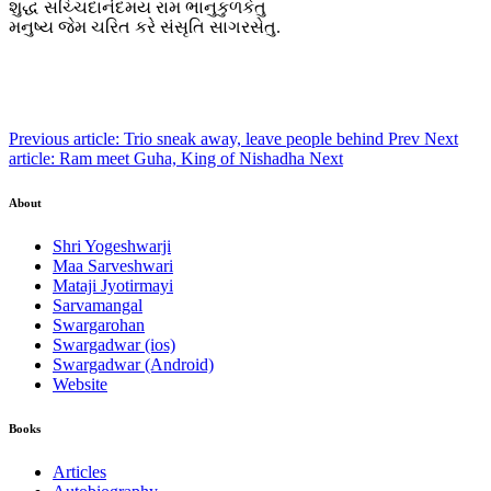
શુદ્ધ સચ્ચિદાનંદમય રામ ભાનુકુળકેતુ
મનુષ્ય જેમ ચરિત કરે સંસૃતિ સાગરસેતુ.
Previous article: Trio sneak away, leave people behind
Prev
Next
article: Ram meet Guha, King of Nishadha
Next
About
Shri Yogeshwarji
Maa Sarveshwari
Mataji Jyotirmayi
Sarvamangal
Swargarohan
Swargadwar (ios)
Swargadwar (Android)
Website
Books
Articles