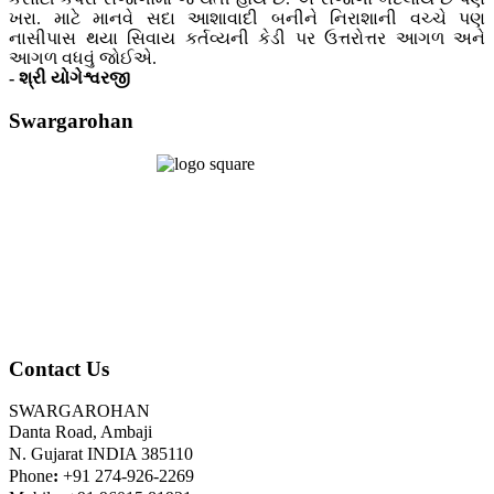
ખરા. માટે માનવે સદા આશાવાદી બનીને નિરાશાની વચ્ચે પણ
નાસીપાસ થયા સિવાય કર્તવ્યની કેડી પર ઉત્તરોત્તર આગળ અને
આગળ વધવું જોઈએ.
- શ્રી યોગેશ્વરજી
Swargarohan
Contact Us
SWARGAROHAN
Danta Road, Ambaji
N. Gujarat INDIA 385110
Phone
:
+91 274-926-2269