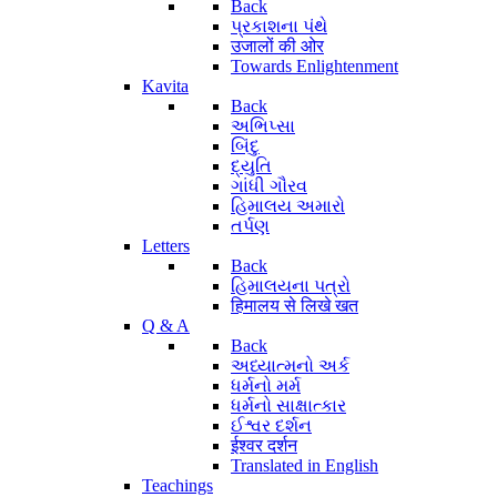
Back
પ્રકાશના પંથે
उजालों की ओर
Towards Enlightenment
Kavita
Back
અભિપ્સા
બિંદુ
દ્યુતિ
ગાંધી ગૌરવ
હિમાલય અમારો
તર્પણ
Letters
Back
હિમાલયના પત્રો
हिमालय से लिखे खत
Q & A
Back
અધ્યાત્મનો અર્ક
ધર્મનો મર્મ
ધર્મનો સાક્ષાત્કાર
ઈશ્વર દર્શન
ईश्वर दर्शन
Translated in English
Teachings