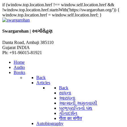
if (window.top.location.href !== window.self.location.href &&
!window.top.location.href.startsWith('https://swargarohan.org/')) {
window.top.location.href = window.self.location.href; }
Swargarohan | સ્વર્ગારોહણ
Danta Road, Ambaji 385110
Gujarat INDIA
Ph: +91-96015-81921
Home
Audio
Books
Back
Articles
Back
સાધના
આરાધના
આત્માની અમૃતવાણી
પ્રભુપ્રાપ્તિનો પંથ
ગીતાદર્શન
गीता का संगीत
Autobiography