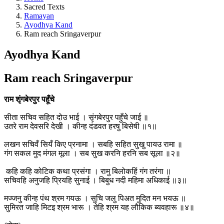
Sacred Texts
Ramayan
Ayodhya Kand
Ram reach Sringaverpur
Ayodhya Kand
Ram reach Sringaverpur
राम शृंगबेरपुर पहूँचे
सीता सचिव सहित दोउ भाई । सृंगबेरपुर पहुँचे जाई ॥
उतरे राम देवसरि देखी । कीन्ह दंडवत हरषु बिसेषी ॥१॥
लखन सचिवँ सियँ किए प्रनामा । सबहि सहित सुखु पायउ रामा ॥
गंग सकल मुद मंगल मूला । सब सुख करनि हरनि सब सूला ॥२॥
कहि कहि कोटिक कथा प्रसंगा । रामु बिलोकहिं गंग तरंगा ॥
सचिवहि अनुजहि प्रियहि सुनाई । बिबुध नदी महिमा अधिकाई ॥३॥
मज्जनु कीन्ह पंथ श्रम गयऊ । सुचि जलु पिअत मुदित मन भयऊ ॥
सुमिरत जाहि मिटइ श्रम भारू । तेहि श्रम यह लौकिक ब्यवहारू ॥४॥