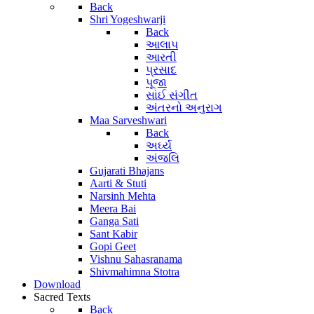
Back
Shri Yogeshwarji
Back
આલાપ
આરતી
પ્રસાદ
પૂજા
સાંઈ સંગીત
અંતરનો અનુરાગ
Maa Sarveshwari
Back
અર્ઘ્ય
અંજલિ
Gujarati Bhajans
Aarti & Stuti
Narsinh Mehta
Meera Bai
Ganga Sati
Sant Kabir
Gopi Geet
Vishnu Sahasranama
Shivmahimna Stotra
Download
Sacred Texts
Back