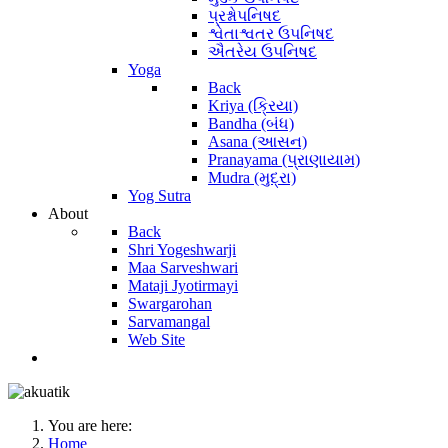
પ્રશ્નોપનિષદ
શ્વેતાશ્વતર ઉપનિષદ
ઐતરેય ઉપનિષદ
Yoga
Back
Kriya (ક્રિયા)
Bandha (બંધ)
Asana (આસન)
Pranayama (પ્રાણાયામ)
Mudra (મુદ્રા)
Yog Sutra
About
Back
Shri Yogeshwarji
Maa Sarveshwari
Mataji Jyotirmayi
Swargarohan
Sarvamangal
Web Site
You are here:
Home