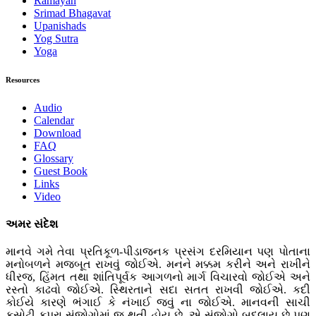
Ramayan
Srimad Bhagavat
Upanishads
Yog Sutra
Yoga
Resources
Audio
Calendar
Download
FAQ
Glossary
Guest Book
Links
Video
અમર સંદેશ
માનવે ગમે તેવા પ્રતિકૂળ-પીડાજનક પ્રસંગ દરમિયાન પણ પોતાના
મનોબળને મજબૂત રાખવું જોઈએ. મનને મક્કમ કરીને અને રાખીને
ધીરજ, હિંમત તથા શાંતિપૂર્વક આગળનો માર્ગ વિચારવો જોઈએ અને
રસ્તો કાઢવો જોઈએ. સ્થિરતાને સદા સતત રાખવી જોઈએ. કદી
કોઈયે કારણે ભંગાઈ કે નંખાઈ જવું ના જોઈએ. માનવની સાચી
કસોટી કપરા સંજોગોમાં જ થતી હોય છે. એ સંજોગો બદલાય છે પણ