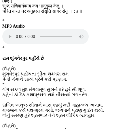
(दोहा)
सुध्द सचिदानंदमय कंद भानुकुल केतु ।
चरित करत नर अनुहरत संसृति सागर सेतु ॥ ८७ ॥
*
MP3 Audio
*
રામ શૃંગવેરપુર પહોંચે છે
(દોહરો)
શૃંગવેરપુર પહોંચતાં સીતા લક્ષ્મણ રામ
પેખી ગંગાને રહ્યાં પ્રેમે કરી પ્રણામ.
*
ગંગ સકળ મુદ મંગલમૂળ સુખને ધરે હરે સૌ શૂળ.
કહેતાં કોટિક કથાપ્રસંગ રામે નીરખ્યાં ગંગતરંગ.
સચિવ અનુજ સીતાને ખાસ કહ્યું નદી માહાત્મ્ય અગાધ.
મજ્જન કર્યે પંથ-શ્રમ ગયો, જળપાને પ્રાણ મુદિત થયો.
જેનું સ્મરણ હરે શ્રમભાર તેને શ્રમ લૌકિક વ્યવહાર.
(દોહરો)