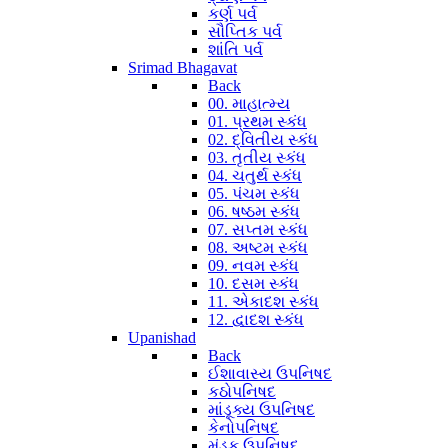
કર્ણ પર્વ
સૌપ્તિક પર્વ
શાંતિ પર્વ
Srimad Bhagavat
Back
00. માહાત્મ્ય
01. પ્રથમ સ્કંધ
02. દ્વિતીય સ્કંધ
03. તૃતીય સ્કંધ
04. ચતુર્થ સ્કંધ
05. પંચમ સ્કંધ
06. ષષ્ઠમ સ્કંધ
07. સપ્તમ સ્કંધ
08. અષ્ટમ સ્કંધ
09. નવમ સ્કંધ
10. દસમ સ્કંધ
11. એકાદશ સ્કંધ
12. દ્વાદશ સ્કંધ
Upanishad
Back
ઈશાવાસ્ય ઉપનિષદ
કઠોપનિષદ
માંડૂક્ય ઉપનિષદ
કેનોપનિષદ
મુંડક ઉપનિષદ