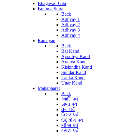
Bhagavad-Gita
Brahma Sutra
Back
Adhyay 1
Adhyay 2
Adhyay 3
Adhyay 4
Ramayan
Back
Bal Kand
Ayodhya Kand
Aranya Kand
Kiskindha Kand
Sundar Kand
Lanka Kand
Uttar Kand
Mahabharat
Back
આદિ પર્વ
સભા પર્વ
વન પર્વ
વિરાટ પર્વ
ઉદ્યોગ પર્વ
ભીષ્મ પર્વ
દ્રોણ પર્વ