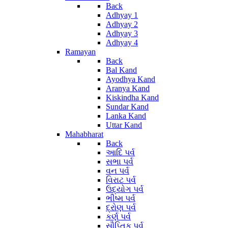
Back
Adhyay 1
Adhyay 2
Adhyay 3
Adhyay 4
Ramayan
Back
Bal Kand
Ayodhya Kand
Aranya Kand
Kiskindha Kand
Sundar Kand
Lanka Kand
Uttar Kand
Mahabharat
Back
આદિ પર્વ
સભા પર્વ
વન પર્વ
વિરાટ પર્વ
ઉદ્યોગ પર્વ
ભીષ્મ પર્વ
દ્રોણ પર્વ
કર્ણ પર્વ
સૌપ્તિક પર્વ