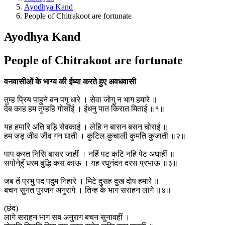
Ayodhya Kand
People of Chitrakoot are fortunate
Ayodhya Kand
People of Chitrakoot are fortunate
वनवासीओं के भाग्य की ईष्या करते हुए अवधवासी
तुम्ह प्रिय पाहुने बन पगु धारे । सेवा जोगु न भाग हमारे ॥
देब काह हम तुम्हहि गोसाँई । ईधनु पात किरात मिताई ॥१॥
यह हमारि अति बड़ि सेवकाई । लेहि न बासन बसन चोराई ॥
हम जड़ जीव जीव गन घाती । कुटिल कुचाली कुमति कुजाती ॥२॥
पाप करत निसि बासर जाहीं । नहिं पट कटि नहि पेट अघाहीं ॥
सपोनेहुँ धरम बुद्धि कस काऊ । यह रघुनंदन दरस प्रभाऊ ॥३॥
जब तें प्रभु पद पदुम निहारे । मिटे दुसह दुख दोष हमारे ॥
बचन सुनत पुरजन अनुरागे । तिन्ह के भाग सराहन लागे ॥४॥
(छंद)
लागे सराहन भाग सब अनुराग बचन सुनावहीं ।