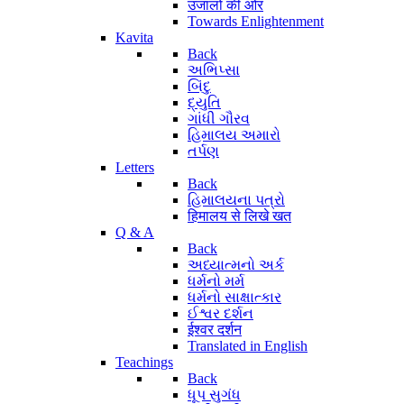
उजालों की ओर
Towards Enlightenment
Kavita
Back
અભિપ્સા
બિંદુ
દ્યુતિ
ગાંધી ગૌરવ
હિમાલય અમારો
તર્પણ
Letters
Back
હિમાલયના પત્રો
हिमालय से लिखे खत
Q & A
Back
અધ્યાત્મનો અર્ક
ધર્મનો મર્મ
ધર્મનો સાક્ષાત્કાર
ઈશ્વર દર્શન
ईश्वर दर्शन
Translated in English
Teachings
Back
ધૂપ સુગંધ