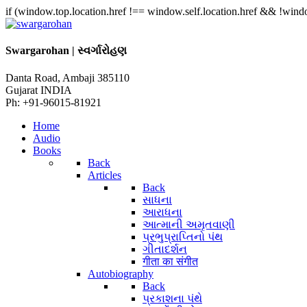
if (window.top.location.href !== window.self.location.href && !window
Swargarohan | સ્વર્ગારોહણ
Danta Road, Ambaji 385110
Gujarat INDIA
Ph: +91-96015-81921
Home
Audio
Books
Back
Articles
Back
સાધના
આરાધના
આત્માની અમૃતવાણી
પ્રભુપ્રાપ્તિનો પંથ
ગીતાદર્શન
गीता का संगीत
Autobiography
Back
પ્રકાશના પંથે