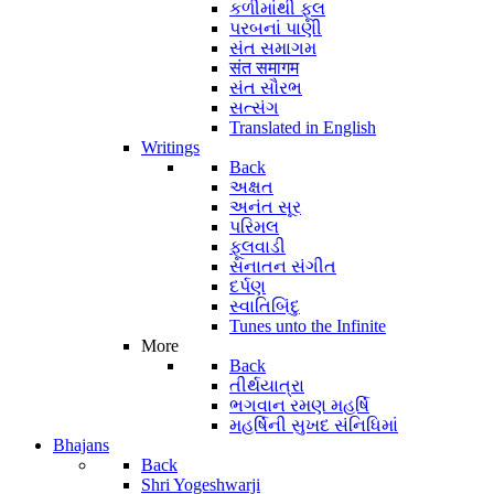
કળીમાંથી ફૂલ
પરબનાં પાણી
સંત સમાગમ
संत समागम
સંત સૌરભ
સત્સંગ
Translated in English
Writings
Back
અક્ષત
અનંત સૂર
પરિમલ
ફૂલવાડી
સનાતન સંગીત
દર્પણ
સ્વાતિબિંદુ
Tunes unto the Infinite
More
Back
તીર્થયાત્રા
ભગવાન રમણ મહર્ષિ
મહર્ષિની સુખદ સંનિધિમાં
Bhajans
Back
Shri Yogeshwarji