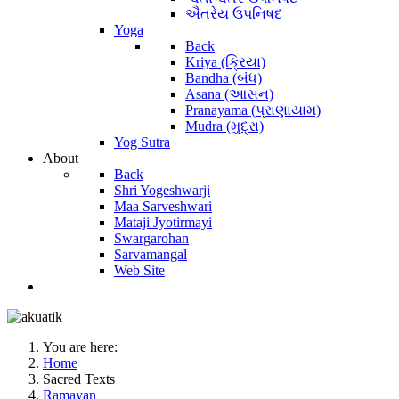
ઐતરેય ઉપનિષદ
Yoga
Back
Kriya (ક્રિયા)
Bandha (બંધ)
Asana (આસન)
Pranayama (પ્રાણાયામ)
Mudra (મુદ્રા)
Yog Sutra
About
Back
Shri Yogeshwarji
Maa Sarveshwari
Mataji Jyotirmayi
Swargarohan
Sarvamangal
Web Site
You are here:
Home
Sacred Texts
Ramayan