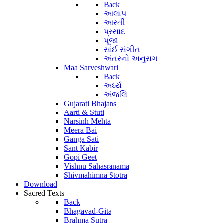
Back
આલાપ
આરતી
પ્રસાદ
પૂજા
સાંઈ સંગીત
અંતરનો અનુરાગ
Maa Sarveshwari
Back
અર્ઘ્ય
અંજલિ
Gujarati Bhajans
Aarti & Stuti
Narsinh Mehta
Meera Bai
Ganga Sati
Sant Kabir
Gopi Geet
Vishnu Sahasranama
Shivmahimna Stotra
Download
Sacred Texts
Back
Bhagavad-Gita
Brahma Sutra