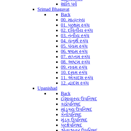
શાંતિ પર્વ
Srimad Bhagavat
Back
00. માહાત્મ્ય
01. પ્રથમ સ્કંધ
02. દ્વિતીય સ્કંધ
03. તૃતીય સ્કંધ
04. ચતુર્થ સ્કંધ
05. પંચમ સ્કંધ
06. ષષ્ઠમ સ્કંધ
07. સપ્તમ સ્કંધ
08. અષ્ટમ સ્કંધ
09. નવમ સ્કંધ
10. દસમ સ્કંધ
11. એકાદશ સ્કંધ
12. દ્વાદશ સ્કંધ
Upanishad
Back
ઈશાવાસ્ય ઉપનિષદ
કઠોપનિષદ
માંડૂક્ય ઉપનિષદ
કેનોપનિષદ
મુંડક ઉપનિષદ
પ્રશ્નોપનિષદ
શ્વેતાશ્વતર ઉપનિષદ