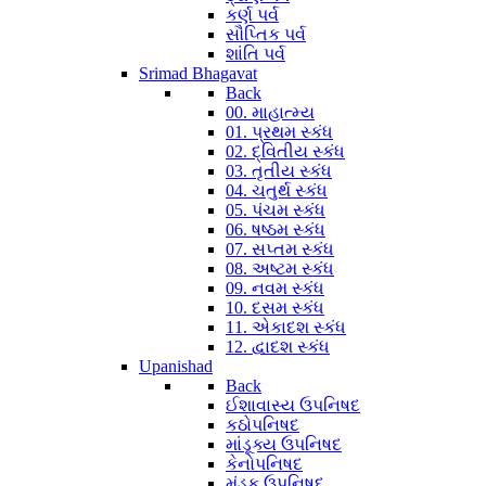
કર્ણ પર્વ
સૌપ્તિક પર્વ
શાંતિ પર્વ
Srimad Bhagavat
Back
00. માહાત્મ્ય
01. પ્રથમ સ્કંધ
02. દ્વિતીય સ્કંધ
03. તૃતીય સ્કંધ
04. ચતુર્થ સ્કંધ
05. પંચમ સ્કંધ
06. ષષ્ઠમ સ્કંધ
07. સપ્તમ સ્કંધ
08. અષ્ટમ સ્કંધ
09. નવમ સ્કંધ
10. દસમ સ્કંધ
11. એકાદશ સ્કંધ
12. દ્વાદશ સ્કંધ
Upanishad
Back
ઈશાવાસ્ય ઉપનિષદ
કઠોપનિષદ
માંડૂક્ય ઉપનિષદ
કેનોપનિષદ
મુંડક ઉપનિષદ