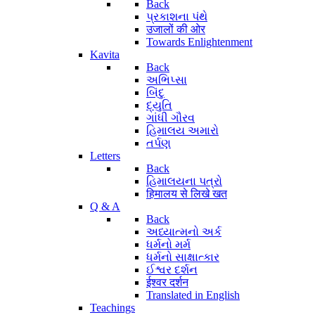
Back
પ્રકાશના પંથે
उजालों की ओर
Towards Enlightenment
Kavita
Back
અભિપ્સા
બિંદુ
દ્યુતિ
ગાંધી ગૌરવ
હિમાલય અમારો
તર્પણ
Letters
Back
હિમાલયના પત્રો
हिमालय से लिखे खत
Q & A
Back
અધ્યાત્મનો અર્ક
ધર્મનો મર્મ
ધર્મનો સાક્ષાત્કાર
ઈશ્વર દર્શન
ईश्वर दर्शन
Translated in English
Teachings