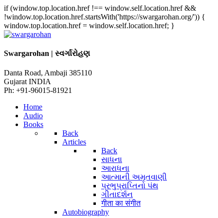
if (window.top.location.href !== window.self.location.href &&
!window.top.location.href.startsWith('https://swargarohan.org/')) {
window.top.location.href = window.self.location.href; }
Swargarohan | સ્વર્ગારોહણ
Danta Road, Ambaji 385110
Gujarat INDIA
Ph: +91-96015-81921
Home
Audio
Books
Back
Articles
Back
સાધના
આરાધના
આત્માની અમૃતવાણી
પ્રભુપ્રાપ્તિનો પંથ
ગીતાદર્શન
गीता का संगीत
Autobiography