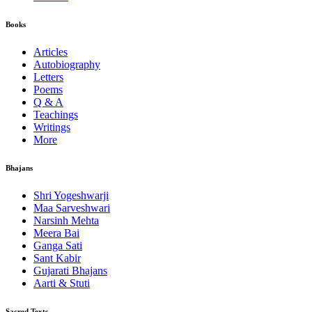
Books
Articles
Autobiography
Letters
Poems
Q & A
Teachings
Writings
More
Bhajans
Shri Yogeshwarji
Maa Sarveshwari
Narsinh Mehta
Meera Bai
Ganga Sati
Sant Kabir
Gujarati Bhajans
Aarti & Stuti
Sacred Texts