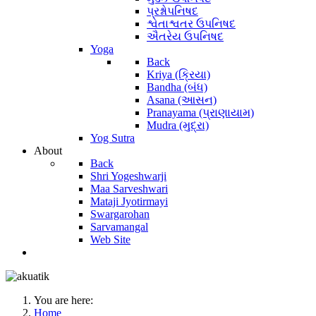
પ્રશ્નોપનિષદ
શ્વેતાશ્વતર ઉપનિષદ
ઐતરેય ઉપનિષદ
Yoga
Back
Kriya (ક્રિયા)
Bandha (બંધ)
Asana (આસન)
Pranayama (પ્રાણાયામ)
Mudra (મુદ્રા)
Yog Sutra
About
Back
Shri Yogeshwarji
Maa Sarveshwari
Mataji Jyotirmayi
Swargarohan
Sarvamangal
Web Site
You are here:
Home