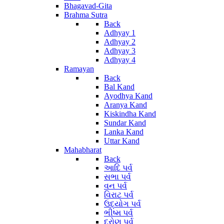
Bhagavad-Gita
Brahma Sutra
Back
Adhyay 1
Adhyay 2
Adhyay 3
Adhyay 4
Ramayan
Back
Bal Kand
Ayodhya Kand
Aranya Kand
Kiskindha Kand
Sundar Kand
Lanka Kand
Uttar Kand
Mahabharat
Back
આદિ પર્વ
સભા પર્વ
વન પર્વ
વિરાટ પર્વ
ઉદ્યોગ પર્વ
ભીષ્મ પર્વ
દ્રોણ પર્વ