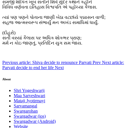
સમજી શોકિત ખૂબ સતીને શિવે સુંદર કથાને કહીને
વિવિધ વર્ણવતા ઇતિહાસ વિશ્વપતિ એ પહોંચ્યા કૈલાસ.
ત્યાં પણ પણને પોતાના જાણી બેઠા વટછાંયે પદ્માસન વાળી;
સહજ આત્મસ્વરૂપ સંભાર્યું મન અખંડ સમાધિમાં ધાર્યું.
(દોહરો)
સતી વસ્યાં કૈલાસ પર અધિક શોકભર પ્રાણ;
મર્મ ન કોઇ જાણતું, પ્રતિદિન યુગ સમ જાય.
Previous article: Shiva decide to renounce Parvati
Prev
Next article:
Parvati decide to end her life
Next
About
Shri Yogeshwarji
Maa Sarveshwari
Mataji Jyotirmayi
Sarvamangal
Swargarohan
Swargadwar (ios)
Swargadwar (Android)
Website