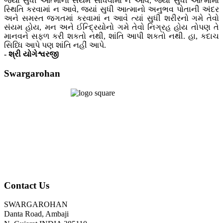
જ્યાં સુધી આત્માનો સંયમ સાધવામાં ન આવે, જ્યાં સુધી આત્મામાં
સ્થિતિ કરવામાં ન આવે, જ્યાં સુધી આત્માનો અનુભવ પોતાની અંદર
અને સમસ્ત જગતમાં કરવામાં ન આવે ત્યાં સુધી શરીરનો ગમે તેવો
સંયમ હોય, મન અને ઈન્દ્રિયોનો ગમે તેવો નિગ્રહ હોય તોપણ તે
માનવને સફળ કરી શકતો નથી, શાંતિ આપી શકતો નથી. હા, કદાચ
સિધ્ધિ આપે પણ શાંતિ નહીં આપે.
- શ્રી યોગેશ્વરજી
Swargarohan
Contact Us
SWARGAROHAN
Danta Road, Ambaji