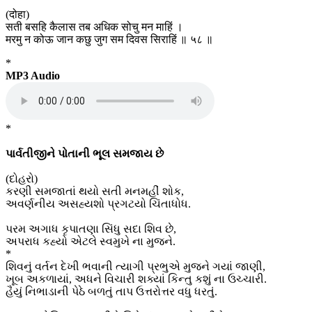
(दोहा)
सती बसहि कैलास तब अधिक सोचु मन माहिं ।
मरमु न कोऊ जान कछु जुग सम दिवस सिराहिं ॥ ५८ ॥
*
MP3 Audio
*
પાર્વતીજીને પોતાની ભૂલ સમજાય છે
(દોહરો)
કરણી સમજાતાં થયો સતી મનમહીં શોક,
અવર્ણનીય અસહ્યશો પ્રગટયો ચિંતાધોધ.
પરમ અગાધ કૃપાતણા સિંધુ સદા શિવ છે,
અપરાધ કહ્યો એટલે સ્વમુખે ના મુજને.
*
શિવનું વર્તન દેખી ભવાની ત્યાગી પ્રભુએ મુજને ગયાં જાણી,
ખૂબ અકળાયાં, અધને વિચારી શક્યાં કિન્તુ કશું ના ઉચ્ચારી.
હૈયું નિભાડાની પેઠે બળતું તાપ ઉત્તરોત્તર વધુ ધરતું.