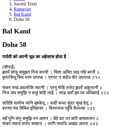
Sacred Texts
Ramayan
Bal Kand
Doha 58
Bal Kand
Doha 58
पार्वती को अपनी भूल का अहेसास होता है
(चौपाई)
हृदयँ सोचु समुझत निज करनी । चिंता अमित जाइ नहि बरनी ॥
कृपासिंधु सिव परम अगाधा । प्रगट न कहेउ मोर अपराधा ॥१॥
संकर रुख अवलोकि भवानी । प्रभु मोहि तजेउ हृदयँ अकुलानी ॥
निज अघ समुझि न कछु कहि जाई । तपइ अवाँ इव उर अधिकाई ॥२॥
सतिहि ससोच जानि बृषकेतू । कहीं कथा सुंदर सुख हेतू ॥
बरनत पंथ बिबिध इतिहासा । बिस्वनाथ पहुँचे कैलासा ॥३॥
तहँ पुनि संभु समुझि पन आपन । बैठे बट तर करि कमलासन ॥
संकर सहज सरुप सम्हारा । लागि समाधि अखंड अपारा ॥४॥