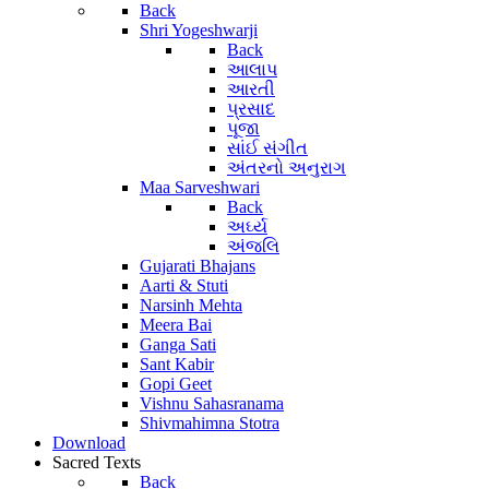
Back
Shri Yogeshwarji
Back
આલાપ
આરતી
પ્રસાદ
પૂજા
સાંઈ સંગીત
અંતરનો અનુરાગ
Maa Sarveshwari
Back
અર્ઘ્ય
અંજલિ
Gujarati Bhajans
Aarti & Stuti
Narsinh Mehta
Meera Bai
Ganga Sati
Sant Kabir
Gopi Geet
Vishnu Sahasranama
Shivmahimna Stotra
Download
Sacred Texts
Back