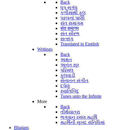
Back
ધૂપ સુગંધ
કળીમાંથી ફૂલ
પરબનાં પાણી
સંત સમાગમ
संत समागम
સંત સૌરભ
સત્સંગ
Translated in English
Writings
Back
અક્ષત
અનંત સૂર
પરિમલ
ફૂલવાડી
સનાતન સંગીત
દર્પણ
સ્વાતિબિંદુ
Tunes unto the Infinite
More
Back
તીર્થયાત્રા
ભગવાન રમણ મહર્ષિ
મહર્ષિની સુખદ સંનિધિમાં
Bhajans