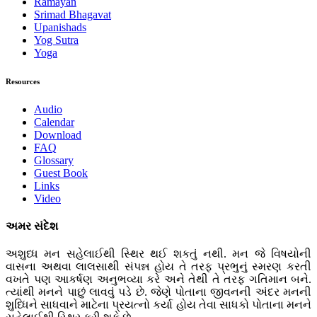
Ramayan
Srimad Bhagavat
Upanishads
Yog Sutra
Yoga
Resources
Audio
Calendar
Download
FAQ
Glossary
Guest Book
Links
Video
અમર સંદેશ
અશુધ્ધ મન સહેલાઈથી સ્થિર થઈ શકતું નથી. મન જે વિષયોની
વાસના અથવા લાલસાથી સંપન્ન હોય તે તરફ પ્રભુનું સ્મરણ કરતી
વખતે પણ આકર્ષણ અનુભવ્યા કરે અને તેથી તે તરફ ગતિમાન બને.
ત્યાંથી મનને પાછું લાવવું પડે છે. જેણે પોતાના જીવનની અંદર મનની
શુધ્ધિને સાધવાને માટેના પ્રયત્નો કર્યા હોય તેવા સાધકો પોતાના મનને