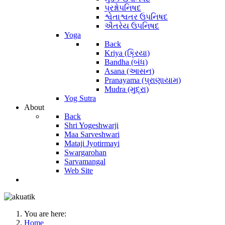
પ્રશ્નોપનિષદ
શ્વેતાશ્વતર ઉપનિષદ
ઐતરેય ઉપનિષદ
Yoga
Back
Kriya (ક્રિયા)
Bandha (બંધ)
Asana (આસન)
Pranayama (પ્રાણાયામ)
Mudra (મુદ્રા)
Yog Sutra
About
Back
Shri Yogeshwarji
Maa Sarveshwari
Mataji Jyotirmayi
Swargarohan
Sarvamangal
Web Site
You are here:
Home