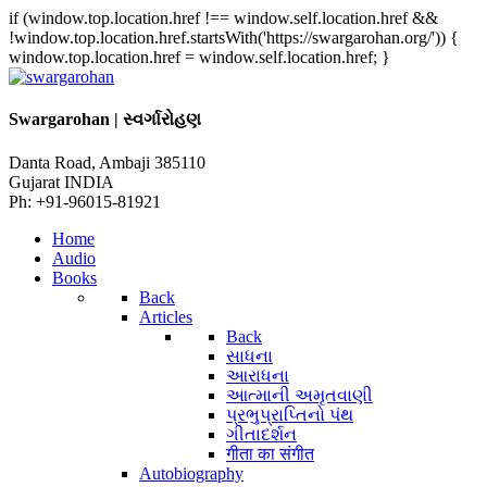
if (window.top.location.href !== window.self.location.href &&
!window.top.location.href.startsWith('https://swargarohan.org/')) {
window.top.location.href = window.self.location.href; }
Swargarohan | સ્વર્ગારોહણ
Danta Road, Ambaji 385110
Gujarat INDIA
Ph: +91-96015-81921
Home
Audio
Books
Back
Articles
Back
સાધના
આરાધના
આત્માની અમૃતવાણી
પ્રભુપ્રાપ્તિનો પંથ
ગીતાદર્શન
गीता का संगीत
Autobiography