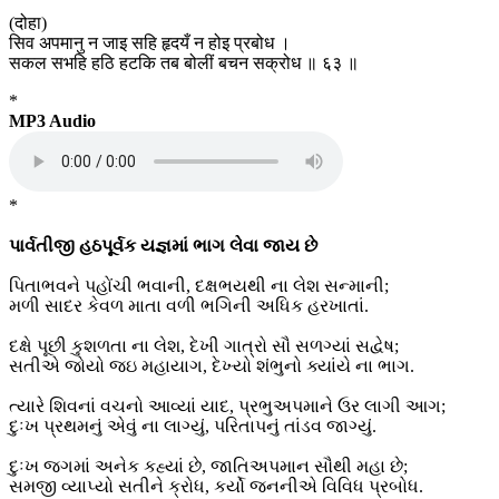
(दोहा)
सिव अपमानु न जाइ सहि हृदयँ न होइ प्रबोध ।
सकल सभहि हठि हटकि तब बोलीं बचन सक्रोध ॥ ६३ ॥
*
MP3 Audio
*
પાર્વતીજી હઠપૂર્વક યજ્ઞમાં ભાગ લેવા જાય છે
પિતાભવને પહોંચી ભવાની, દક્ષભયથી ના લેશ સન્માની;
મળી સાદર કેવળ માતા વળી ભગિની અધિક હરખાતાં.
દક્ષે પૂછી કુશળતા ના લેશ, દેખી ગાત્રો સૌ સળગ્યાં સદ્વેષ;
સતીએ જોયો જઇ મહાયાગ, દેખ્યો શંભુનો ક્યાંયે ના ભાગ.
ત્યારે શિવનાં વચનો આવ્યાં યાદ, પ્રભુઅપમાને ઉર લાગી આગ;
દુઃખ પ્રથમનું એવું ના લાગ્યું, પરિતાપનું તાંડવ જાગ્યું.
દુઃખ જગમાં અનેક કહ્યાં છે, જાતિઅપમાન સૌથી મહા છે;
સમજી વ્યાપ્યો સતીને ક્રોધ, કર્યો જનનીએ વિવિધ પ્રબોધ.