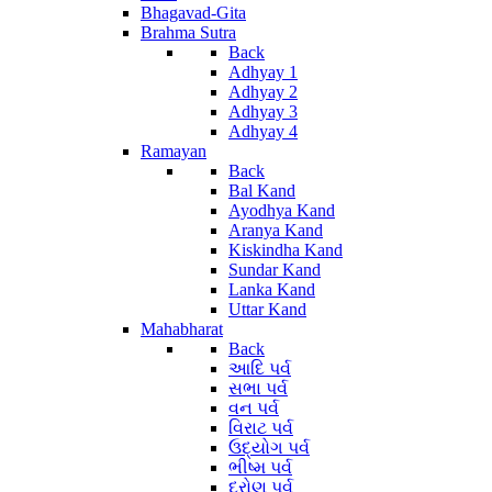
Bhagavad-Gita
Brahma Sutra
Back
Adhyay 1
Adhyay 2
Adhyay 3
Adhyay 4
Ramayan
Back
Bal Kand
Ayodhya Kand
Aranya Kand
Kiskindha Kand
Sundar Kand
Lanka Kand
Uttar Kand
Mahabharat
Back
આદિ પર્વ
સભા પર્વ
વન પર્વ
વિરાટ પર્વ
ઉદ્યોગ પર્વ
ભીષ્મ પર્વ
દ્રોણ પર્વ