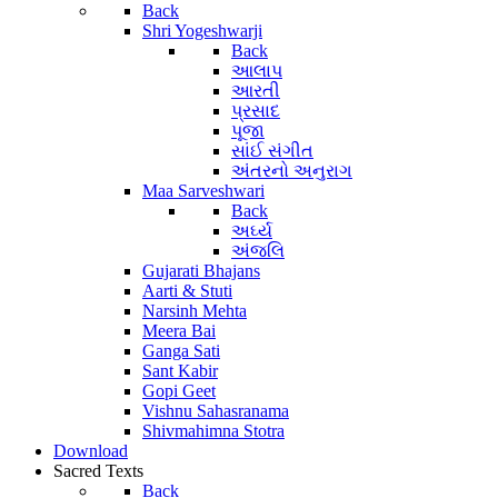
Back
Shri Yogeshwarji
Back
આલાપ
આરતી
પ્રસાદ
પૂજા
સાંઈ સંગીત
અંતરનો અનુરાગ
Maa Sarveshwari
Back
અર્ઘ્ય
અંજલિ
Gujarati Bhajans
Aarti & Stuti
Narsinh Mehta
Meera Bai
Ganga Sati
Sant Kabir
Gopi Geet
Vishnu Sahasranama
Shivmahimna Stotra
Download
Sacred Texts
Back