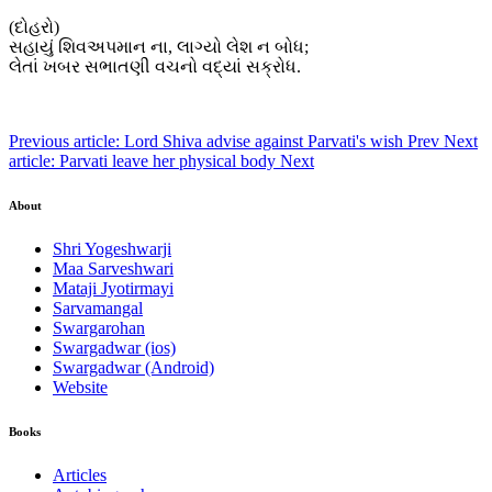
(દોહરો)
સહાયું શિવઅપમાન ના, લાગ્યો લેશ ન બોધ;
લેતાં ખબર સભાતણી વચનો વદ્યાં સક્રોધ.
Previous article: Lord Shiva advise against Parvati's wish
Prev
Next
article: Parvati leave her physical body
Next
About
Shri Yogeshwarji
Maa Sarveshwari
Mataji Jyotirmayi
Sarvamangal
Swargarohan
Swargadwar (ios)
Swargadwar (Android)
Website
Books
Articles