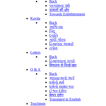
Back
પ્રકાશના પંથે
उजालों की ओर
Towards Enlightenment
Kavita
Back
અભિપ્સા
બિંદુ
દ્યુતિ
ગાંધી ગૌરવ
હિમાલય અમારો
તર્પણ
Letters
Back
હિમાલયના પત્રો
हिमालय से लिखे खत
Q & A
Back
અધ્યાત્મનો અર્ક
ધર્મનો મર્મ
ધર્મનો સાક્ષાત્કાર
ઈશ્વર દર્શન
ईश्वर दर्शन
Translated in English
Teachings