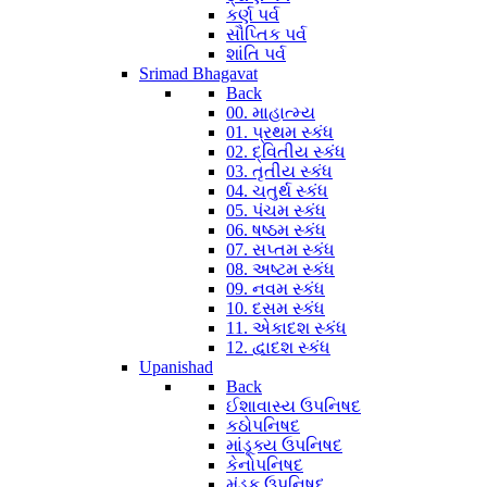
કર્ણ પર્વ
સૌપ્તિક પર્વ
શાંતિ પર્વ
Srimad Bhagavat
Back
00. માહાત્મ્ય
01. પ્રથમ સ્કંધ
02. દ્વિતીય સ્કંધ
03. તૃતીય સ્કંધ
04. ચતુર્થ સ્કંધ
05. પંચમ સ્કંધ
06. ષષ્ઠમ સ્કંધ
07. સપ્તમ સ્કંધ
08. અષ્ટમ સ્કંધ
09. નવમ સ્કંધ
10. દસમ સ્કંધ
11. એકાદશ સ્કંધ
12. દ્વાદશ સ્કંધ
Upanishad
Back
ઈશાવાસ્ય ઉપનિષદ
કઠોપનિષદ
માંડૂક્ય ઉપનિષદ
કેનોપનિષદ
મુંડક ઉપનિષદ