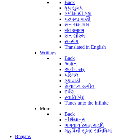
Back
ધૂપ સુગંધ
કળીમાંથી ફૂલ
પરબનાં પાણી
સંત સમાગમ
संत समागम
સંત સૌરભ
સત્સંગ
Translated in English
Writings
Back
અક્ષત
અનંત સૂર
પરિમલ
ફૂલવાડી
સનાતન સંગીત
દર્પણ
સ્વાતિબિંદુ
Tunes unto the Infinite
More
Back
તીર્થયાત્રા
ભગવાન રમણ મહર્ષિ
મહર્ષિની સુખદ સંનિધિમાં
Bhajans