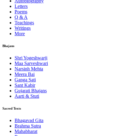
Autobiography
Letters
Poems
Q & A
Teachings
Writings
More
Bhajans
Shri Yogeshwarji
Maa Sarveshwari
Narsinh Mehta
Meera Bai
Ganga Sati
Sant Kabir
Gujarati Bhajans
Aarti & Stuti
Sacred Texts
Bhagavad Gita
Brahma Sutra
Mahabharat