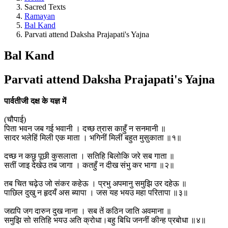
Sacred Texts
Ramayan
Bal Kand
Parvati attend Daksha Prajapati's Yajna
Bal Kand
Parvati attend Daksha Prajapati's Yajna
पार्वतीजी दक्ष के यज्ञ में
(चौपाई)
पिता भवन जब गई भवानी । दच्छ त्रास काहुँ न सनमानी ॥
सादर भलेहिं मिली एक माता । भगिनीं मिलीं बहुत मुसुकाता ॥१॥
दच्छ न कछु पूछी कुसलाता । सतिहि बिलोकि जरे सब गाता ॥
सतीं जाइ देखेउ तब जागा । कतहुँ न दीख संभु कर भागा ॥२॥
तब चित चढ़ेउ जो संकर कहेऊ । प्रभु अपमानु समुझि उर दहेऊ ॥
पाछिल दुखु न हृदयँ अस ब्यापा । जस यह भयउ महा परितापा ॥३॥
जद्यपि जग दारुन दुख नाना । सब तें कठिन जाति अवमाना ॥
समुझि सो सतिहि भयउ अति क्रोधा।बहु बिधि जननीं कीन्ह प्रबोधा ॥४॥