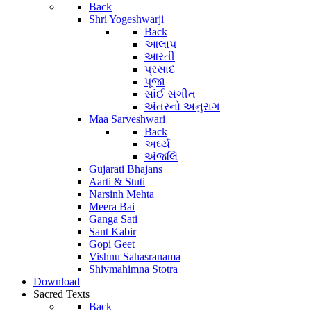
Back
Shri Yogeshwarji
Back
આલાપ
આરતી
પ્રસાદ
પૂજા
સાંઈ સંગીત
અંતરનો અનુરાગ
Maa Sarveshwari
Back
અર્ઘ્ય
અંજલિ
Gujarati Bhajans
Aarti & Stuti
Narsinh Mehta
Meera Bai
Ganga Sati
Sant Kabir
Gopi Geet
Vishnu Sahasranama
Shivmahimna Stotra
Download
Sacred Texts
Back