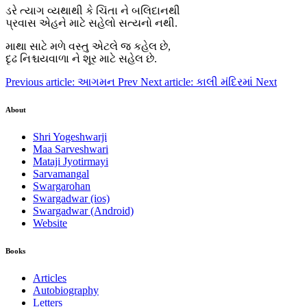
ડરે ત્યાગ વ્યથાથી કે ચિંતા ને બલિદાનથી
પ્રવાસ એહને માટે સહેલો સત્યનો નથી.
માથા સાટે મળે વસ્તુ એટલે જ કહેલ છે,
દૃઢ નિશ્ચયવાળા ને શૂર માટે સહેલ છે.
Previous article: આગમન
Prev
Next article: કાલી મંદિરમાં
Next
About
Shri Yogeshwarji
Maa Sarveshwari
Mataji Jyotirmayi
Sarvamangal
Swargarohan
Swargadwar (ios)
Swargadwar (Android)
Website
Books
Articles
Autobiography
Letters