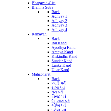
Bhagavad-Gita
Brahma Sutra
Back
Adhyay 1
Adhyay 2
Adhyay 3
Adhyay 4
Ramayan
Back
Bal Kand
Ayodhya Kand
Aranya Kand
Kiskindha Kand
Sundar Kand
Lanka Kand
Uttar Kand
Mahabharat
Back
આદિ પર્વ
સભા પર્વ
વન પર્વ
વિરાટ પર્વ
ઉદ્યોગ પર્વ
ભીષ્મ પર્વ
દ્રોણ પર્વ