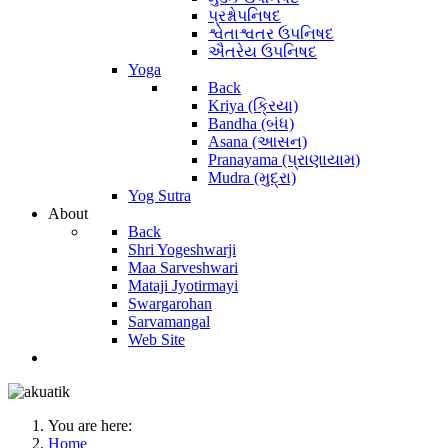
પ્રશ્નોપનિષદ
શ્વેતાશ્વતર ઉપનિષદ
ઐતરેય ઉપનિષદ
Yoga
Back
Kriya (ક્રિયા)
Bandha (બંધ)
Asana (આસન)
Pranayama (પ્રાણાયામ)
Mudra (મુદ્રા)
Yog Sutra
About
Back
Shri Yogeshwarji
Maa Sarveshwari
Mataji Jyotirmayi
Swargarohan
Sarvamangal
Web Site
You are here:
Home