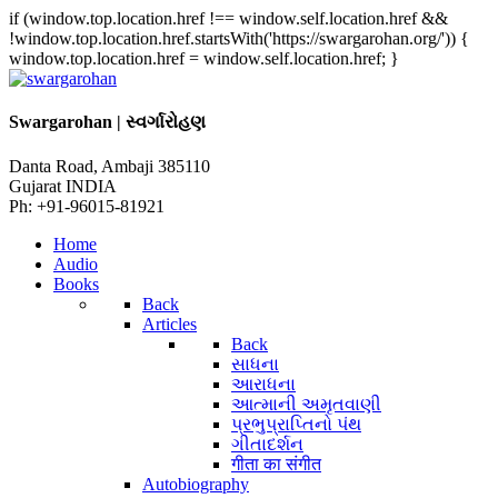
if (window.top.location.href !== window.self.location.href &&
!window.top.location.href.startsWith('https://swargarohan.org/')) {
window.top.location.href = window.self.location.href; }
Swargarohan | સ્વર્ગારોહણ
Danta Road, Ambaji 385110
Gujarat INDIA
Ph: +91-96015-81921
Home
Audio
Books
Back
Articles
Back
સાધના
આરાધના
આત્માની અમૃતવાણી
પ્રભુપ્રાપ્તિનો પંથ
ગીતાદર્શન
गीता का संगीत
Autobiography