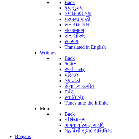
Back
ધૂપ સુગંધ
કળીમાંથી ફૂલ
પરબનાં પાણી
સંત સમાગમ
संत समागम
સંત સૌરભ
સત્સંગ
Translated in English
Writings
Back
અક્ષત
અનંત સૂર
પરિમલ
ફૂલવાડી
સનાતન સંગીત
દર્પણ
સ્વાતિબિંદુ
Tunes unto the Infinite
More
Back
તીર્થયાત્રા
ભગવાન રમણ મહર્ષિ
મહર્ષિની સુખદ સંનિધિમાં
Bhajans