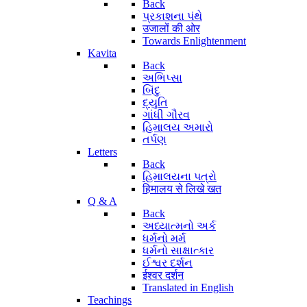
Back
પ્રકાશના પંથે
उजालों की ओर
Towards Enlightenment
Kavita
Back
અભિપ્સા
બિંદુ
દ્યુતિ
ગાંધી ગૌરવ
હિમાલય અમારો
તર્પણ
Letters
Back
હિમાલયના પત્રો
हिमालय से लिखे खत
Q & A
Back
અધ્યાત્મનો અર્ક
ધર્મનો મર્મ
ધર્મનો સાક્ષાત્કાર
ઈશ્વર દર્શન
ईश्वर दर्शन
Translated in English
Teachings