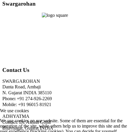
Swargarohan
Contact Us
SWARGAROHAN
Danta Road, Ambaji
N. Gujarat INDIA 385110
Phone
:
+91 274-926-2269
Mobile: +91 96015 81921
We use cookies
ADHYATMA
We use cookies on our website. Some of them are essential for the
Contact: Dr. Ashish Gohil
operation of the site, while others help us to improve this site and the
Bhavnagar, Gujarat INDIA
user experience (tracking cookies). You can decide for yourself