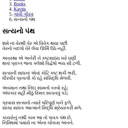
Books
Kavita
ગાંધી ગૌરવ
સત્યનો પંથ
સત્યનો પંથ
શમે ના વેરથી વેર એ વિવેક થયા પછી
વેરનો બદલો વેરે લેવા ઊર્મિ ઉઠે નહીં.
અવસ્થા એ અનેરી ને કષ્ટસાધ્ય ખરે ઘણી
થતાં પ્રાપ્ત જતા ક્લેશો વિદ્વેષો ભય સૌ ટળી.
સત્યની સાધના એવાં કોટિ કષ્ટ થકી ભરી,
ધીરવીર પ્રતાપી કો રહે સંસિદ્ધિ મેળવી.
અવમાન તથા નિંદા સામનો કરવો રહે;
અંધકાર મહીં મીઠું સ્મિત સાચવવું પડે;
પ્રવાસ સત્યનો ત્યારે પરિપૂર્ણ બને ફળે,
સાચા સાધક આત્માને સિદ્ધિ શ્રેયસ્કરી મળે.
કાયરોનું નથી કામ આ તો પાવક પંથ છે,
નિમિષમાં પમાયે ના એના ચોક્કસ અંતને.