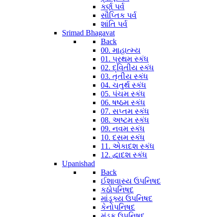
કર્ણ પર્વ
સૌપ્તિક પર્વ
શાંતિ પર્વ
Srimad Bhagavat
Back
00. માહાત્મ્ય
01. પ્રથમ સ્કંધ
02. દ્વિતીય સ્કંધ
03. તૃતીય સ્કંધ
04. ચતુર્થ સ્કંધ
05. પંચમ સ્કંધ
06. ષષ્ઠમ સ્કંધ
07. સપ્તમ સ્કંધ
08. અષ્ટમ સ્કંધ
09. નવમ સ્કંધ
10. દસમ સ્કંધ
11. એકાદશ સ્કંધ
12. દ્વાદશ સ્કંધ
Upanishad
Back
ઈશાવાસ્ય ઉપનિષદ
કઠોપનિષદ
માંડૂક્ય ઉપનિષદ
કેનોપનિષદ
મુંડક ઉપનિષદ