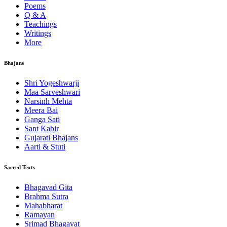
Poems
Q & A
Teachings
Writings
More
Bhajans
Shri Yogeshwarji
Maa Sarveshwari
Narsinh Mehta
Meera Bai
Ganga Sati
Sant Kabir
Gujarati Bhajans
Aarti & Stuti
Sacred Texts
Bhagavad Gita
Brahma Sutra
Mahabharat
Ramayan
Srimad Bhagavat