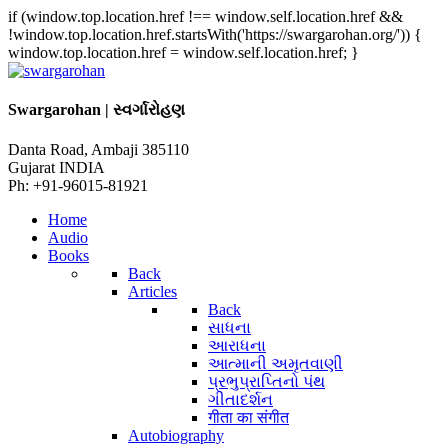
if (window.top.location.href !== window.self.location.href &&
!window.top.location.href.startsWith('https://swargarohan.org/')) {
window.top.location.href = window.self.location.href; }
Swargarohan | સ્વર્ગારોહણ
Danta Road, Ambaji 385110
Gujarat INDIA
Ph: +91-96015-81921
Home
Audio
Books
Back
Articles
Back
સાધના
આરાધના
આત્માની અમૃતવાણી
પ્રભુપ્રાપ્તિનો પંથ
ગીતાદર્શન
गीता का संगीत
Autobiography