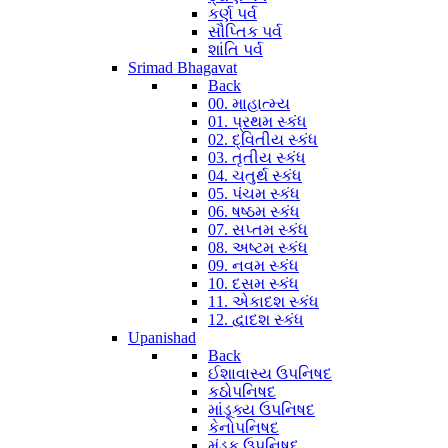
કર્ણ પર્વ
સૌપ્તિક પર્વ
શાંતિ પર્વ
Srimad Bhagavat
Back
00. માહાત્મ્ય
01. પ્રથમ સ્કંધ
02. દ્વિતીય સ્કંધ
03. તૃતીય સ્કંધ
04. ચતુર્થ સ્કંધ
05. પંચમ સ્કંધ
06. ષષ્ઠમ સ્કંધ
07. સપ્તમ સ્કંધ
08. અષ્ટમ સ્કંધ
09. નવમ સ્કંધ
10. દસમ સ્કંધ
11. એકાદશ સ્કંધ
12. દ્વાદશ સ્કંધ
Upanishad
Back
ઈશાવાસ્ય ઉપનિષદ
કઠોપનિષદ
માંડૂક્ય ઉપનિષદ
કેનોપનિષદ
મુંડક ઉપનિષદ