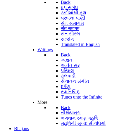
Back
ધૂપ સુગંધ
કળીમાંથી ફૂલ
પરબનાં પાણી
સંત સમાગમ
संत समागम
સંત સૌરભ
સત્સંગ
Translated in English
Writings
Back
અક્ષત
અનંત સૂર
પરિમલ
ફૂલવાડી
સનાતન સંગીત
દર્પણ
સ્વાતિબિંદુ
Tunes unto the Infinite
More
Back
તીર્થયાત્રા
ભગવાન રમણ મહર્ષિ
મહર્ષિની સુખદ સંનિધિમાં
Bhajans