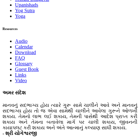
Upanishads
Yog Sutra
Yoga
Resources
Audio
Calendar
Download
FAQ
Glossary
Guest Book
Links
Video
અમર સંદેશ
માનવનું સદભાગ્ય હોય ત્યારે ગુરૂ સામે ચાલીને આવે અને માનવનું
સદભાગ્ય હોય તો જ એવા સામેથી ચાલીને આવેલા ગુરૂને ઓળખી
શકાય. તેમનો લાભ લઈ શકાય, તેમની પાસેથી આદેશ પ્રાપ્ત કરી
શકાય અને તેમના બતાવેલા માર્ગ પર ચાલી શકાય, જીવનની
કાયાપલટ કરી શકાય અને અંતે આત્માનું કલ્યાણ સાધી શકાય.
- શ્રી યોગેશ્વરજી