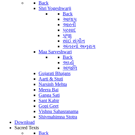
Back
Shri Yogeshwarji
Back
આલાપ
આરતી
પ્રસાદ
પૂજા
સાંઈ સંગીત
અંતરનો અનુરાગ
Maa Sarveshwari
Back
અર્ઘ્ય
અંજલિ
Gujarati Bhajans
Aarti & Stuti
Narsinh Mehta
Meera Bai
Ganga Sati
Sant Kabir
Gopi Geet
Vishnu Sahasranama
Shivmahimna Stotra
Download
Sacred Texts
Back