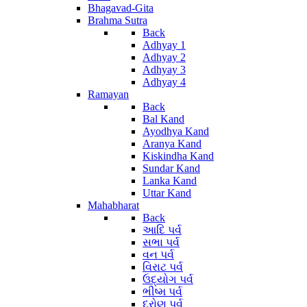
Bhagavad-Gita
Brahma Sutra
Back
Adhyay 1
Adhyay 2
Adhyay 3
Adhyay 4
Ramayan
Back
Bal Kand
Ayodhya Kand
Aranya Kand
Kiskindha Kand
Sundar Kand
Lanka Kand
Uttar Kand
Mahabharat
Back
આદિ પર્વ
સભા પર્વ
વન પર્વ
વિરાટ પર્વ
ઉદ્યોગ પર્વ
ભીષ્મ પર્વ
દ્રોણ પર્વ