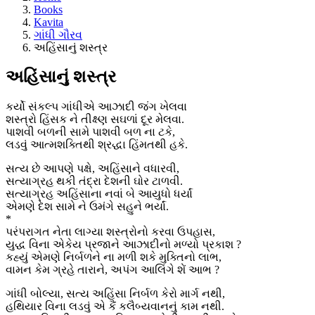
Books
Kavita
ગાંધી ગૌરવ
અહિંસાનું શસ્ત્ર
અહિંસાનું શસ્ત્ર
કર્યો સંકલ્પ ગાંધીએ આઝાદી જંગ ખેલવા
શસ્ત્રો હિંસક ને તીક્ષ્ણ સઘળાં દૂર મેલવા.
પાશવી બળની સામે પાશવી બળ ના ટકે,
લડવું આત્મશક્તિથી શ્રદ્ધા હિંમતથી હકે.
સત્ય છે આપણે પક્ષે, અહિંસાને વધારવી,
સત્યાગ્રહ થકી તંદ્રા દેશની ઘોર ટાળવી.
સત્યાગ્રહ અહિંસાના નવાં બે આયુધો ધર્યાં
એમણે દેશ સામે ને ઉમંગે સહુને ભર્યાં.
*
પરંપરાગત નેતા લાગ્યા શસ્ત્રોનો કરવા ઉપહાસ,
યુદ્ધ વિના એકેય પ્રજાને આઝાદીનો મળ્યો પ્રકાશ ?
કહ્યું એમણે નિર્બળને ના મળી શકે મુક્તિનો લાભ,
વામન કેમ ગ્રહે તારાને, અપંગ આલિંગે શેં આભ ?
ગાંધી બોલ્યા, સત્ય અહિંસા નિર્બળ કેરો માર્ગ નથી,
હથિયાર વિના લડવું એ કૈં કલૈબ્યવાનનું કામ નથી.