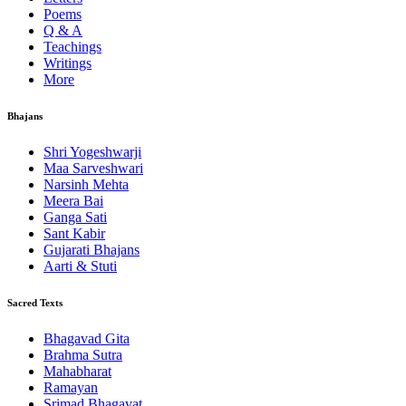
Poems
Q & A
Teachings
Writings
More
Bhajans
Shri Yogeshwarji
Maa Sarveshwari
Narsinh Mehta
Meera Bai
Ganga Sati
Sant Kabir
Gujarati Bhajans
Aarti & Stuti
Sacred Texts
Bhagavad Gita
Brahma Sutra
Mahabharat
Ramayan
Srimad Bhagavat