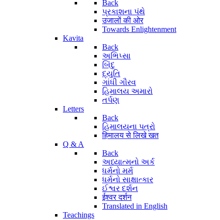
Back
પ્રકાશના પંથે
उजालों की ओर
Towards Enlightenment
Kavita
Back
અભિપ્સા
બિંદુ
દ્યુતિ
ગાંધી ગૌરવ
હિમાલય અમારો
તર્પણ
Letters
Back
હિમાલયના પત્રો
हिमालय से लिखे खत
Q & A
Back
અધ્યાત્મનો અર્ક
ધર્મનો મર્મ
ધર્મનો સાક્ષાત્કાર
ઈશ્વર દર્શન
ईश्वर दर्शन
Translated in English
Teachings