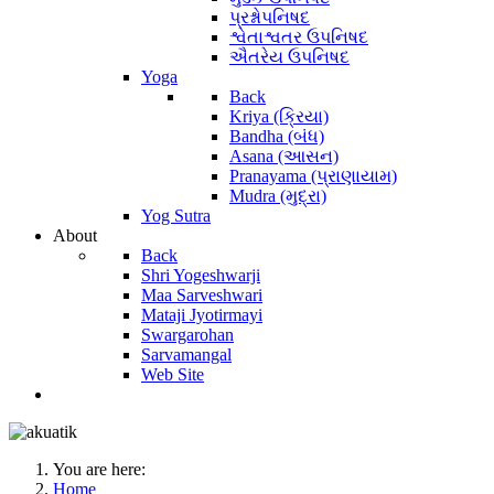
પ્રશ્નોપનિષદ
શ્વેતાશ્વતર ઉપનિષદ
ઐતરેય ઉપનિષદ
Yoga
Back
Kriya (ક્રિયા)
Bandha (બંધ)
Asana (આસન)
Pranayama (પ્રાણાયામ)
Mudra (મુદ્રા)
Yog Sutra
About
Back
Shri Yogeshwarji
Maa Sarveshwari
Mataji Jyotirmayi
Swargarohan
Sarvamangal
Web Site
You are here:
Home