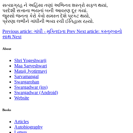
સત્યાગ્રહ ને અહિંસા તણાં અભિનવ શસ્ત્રો સફળ થયાં,
પરદેશી સત્તાના ભયનાં બની આવરણ દૂર ગયાં.
જુસ્સો જનતા કેરો કેવો સમસ્ત દેશે પ્રકટ થયો,
પ્રેરણા લભીને ગાંધીની ભવ્ય રચી ઈતિહાસ રહ્યો.
Previous article: ગાંધી - મુક્તિદાતા
Prev
Next article: કસ્તૂરબાનો
સાથ
Next
About
Shri Yogeshwarji
Maa Sarveshwari
Mataji Jyotirmayi
Sarvamangal
Swargarohan
Swargadwar (ios)
Swargadwar (Android)
Website
Books
Articles
Autobiography
Letters