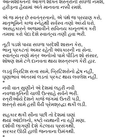
આત્મશક્તિની આગળ શક્તિ શસ્ત્રોની સઘળી નમશે,
હરીફના હૈયામાં અંતે માનવતા નક્કી રમશે.
એ જ મંત્ર છે સ્વતંત્રતાનો, એ પંથે જ પ્રયાણ કરો,
માતૃભૂમિને કાજ સ્નેહથી સર્વસ્વ તણો અર્ઘ્ય ધરો.
અસહકારને અજમાવીને સવિનય કાનૂનભંગ કરી
તમન્ના કરો પેદા દેશે સ્વાતંત્ર્ય તણી હવા ભરી.
તૂટી પડશે પાયા સઘળા પરદેશી શાસન કેરા,
ભાનુ પ્રકટતાં અમર રહેતી અંધકારની ના સેના.
સ્વાતંત્ર્ય તણો મંત્ર અનોખો પામે પીડિત શો સંસાર,
શોષણ શમે ટળે દાનવતા થાય શસ્ત્રબળ કેરી હાર.
લડવું બ્રિટિશ સત્તા સામે, બ્રિટિશરોનો દ્વેષ નહીં,
ઘૃણાભાવ અંતરમાં લડતાં પ્રકટ થાય લવલેશ નહીં.
*
નવી વાત સુણીને એ દેશમાં લહરી નવી
નવજાગૃતિની ચાલી ઉત્સાહે સર્વને ભરી.
સ્ત્રીઓયે દેશને કાજે જંગમાં ઉતરી પડી,
શસ્ત્રો સામે હસી ધૈર્યે પ્રેમશ્રદ્ધા થકી લડી.
સહકાર થકી સૌના પછી તો દેશમાં ઘણાં
થયાં આંદોલનો, કષ્ટો વ્યથાની ના રહી મણા.
દર્શાવી લાગણી દેશે કેટલાય પ્રસંગથી,
સરકાર ઊઠી હાલી જનતાના ઉમંગથી.
*