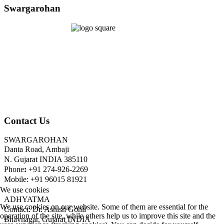
Swargarohan
Contact Us
SWARGAROHAN
Danta Road, Ambaji
N. Gujarat INDIA 385110
Phone
:
+91 274-926-2269
Mobile: +91 96015 81921
We use cookies
ADHYATMA
We use cookies on our website. Some of them are essential for the
Contact: Dr. Ashish Gohil
operation of the site, while others help us to improve this site and the
Bhavnagar, Gujarat INDIA