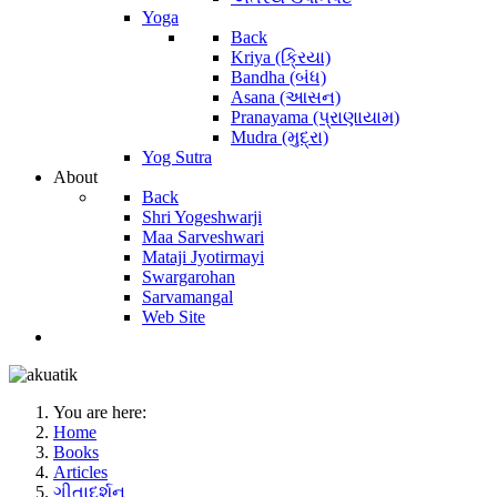
Yoga
Back
Kriya (ક્રિયા)
Bandha (બંધ)
Asana (આસન)
Pranayama (પ્રાણાયામ)
Mudra (મુદ્રા)
Yog Sutra
About
Back
Shri Yogeshwarji
Maa Sarveshwari
Mataji Jyotirmayi
Swargarohan
Sarvamangal
Web Site
You are here:
Home
Books
Articles
ગીતાદર્શન