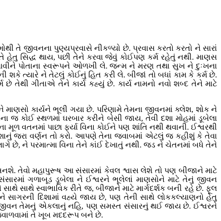
્મોથી તે જીવનના પુણ્યપ્રવાસે નીકળ્યો છે. પ્રવાસ કરતો કરતો ને સારાં
ે હેતુ સિદ્ધ થાય, પછી તેને કરવા જેવું કોઈપણ કર્મ રહેતું નથી. માણસ
ાં આવીને પોતાના સ્વરૂપને ઓળખી લે. જન્મ ને મરણ તથા સુખ ને દુઃખના
ે ત્યારે ને તેટલું કોઈનું હિત કરી લે. બીજાં તો બધાં કામ કે કર્મ છે.
તેથી ગીતાએ તેને કાર્ય કહ્યું છે. કાર્ય નામનો નવો શબ્દ તેને માટે
માણસો કાર્યને ભૂલી ગયા છે. પરિણામે તેમના જીવનમાં ક્લેશ, શોક ને
રાના જ કોઈ સ્થળમાં ઘરબાર કરીને બેસી જાય, તેવી દશા મોહમાં ડૂબેલા
તાના મૂળ વતનમાં પાછા ફર્યા વિના કોઈને પણ શાંતિ નથી થવાની. ઈશ્વરથી
ાનું જરા વર્ણન તો કરો. આપણે તેના જવાબમાં એટલું જ કહીશું કે તેવા
ે છે, ને પરમાત્મા વિના તેને કાંઈ દેખાતું નથી. જડ ને ચેતનમાં બધે તેને
બનશે. તેવો મહાપુરૂષ આ સંસારમાં કેવલ શ્વાસ લેશે તો પણ બીજાને માટે
સંસારમાં ગળાબૂડ ડૂબેલા ને ઈશ્વરને ભૂલેલાં માણસોને માટે તેનું જીવન
 સાથે સાથે સ્વાભાવિક રીતે જ, બીજાને માટે માર્ગદર્શક બની રહે છે. ફૂલ
ને સાગરની દિશામાં વહ્યે જાય છે, પણ તેની સાથે લોકકલ્યાણનો હેતુ
ે જીવન તેમનું એકલાનું નહિ, પણ સમસ્ત સંસારનું થઈ જાય છે. ઈશ્વરને
ાળવામાં તે ખૂબ મદદરૂપ બને છે.