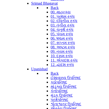
Srimad Bhagavat
Back
00. માહાત્મ્ય
01. પ્રથમ સ્કંધ
02. દ્વિતીય સ્કંધ
03. તૃતીય સ્કંધ
04. ચતુર્થ સ્કંધ
05. પંચમ સ્કંધ
06. ષષ્ઠમ સ્કંધ
07. સપ્તમ સ્કંધ
08. અષ્ટમ સ્કંધ
09. નવમ સ્કંધ
10. દસમ સ્કંધ
11. એકાદશ સ્કંધ
12. દ્વાદશ સ્કંધ
Upanishad
Back
ઈશાવાસ્ય ઉપનિષદ
કઠોપનિષદ
માંડૂક્ય ઉપનિષદ
કેનોપનિષદ
મુંડક ઉપનિષદ
પ્રશ્નોપનિષદ
શ્વેતાશ્વતર ઉપનિષદ
ઐતરેય ઉપનિષદ