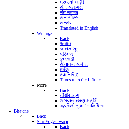
પરબનાં પાણી
સંત સમાગમ
संत समागम
સંત સૌરભ
સત્સંગ
Translated in English
Writings
Back
અક્ષત
અનંત સૂર
પરિમલ
ફૂલવાડી
સનાતન સંગીત
દર્પણ
સ્વાતિબિંદુ
Tunes unto the Infinite
More
Back
તીર્થયાત્રા
ભગવાન રમણ મહર્ષિ
મહર્ષિની સુખદ સંનિધિમાં
Bhajans
Back
Shri Yogeshwarji
Back