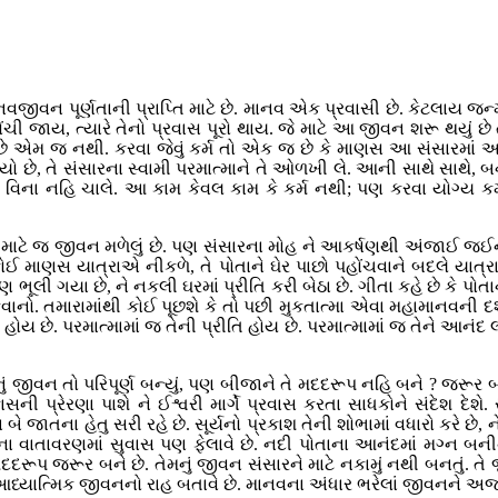
માનવજીવન પૂર્ણતાની પ્રાપ્તિ માટે છે. માનવ એક પ્રવાસી છે. કેટલાય જન
ંચી જાય, ત્યારે તેનો પ્રવાસ પૂરો થાય. જે માટે આ જીવન શરૂ થયું છે ત
મો હોય છે એમ જ નથી. કરવા જેવું કર્મ તો એક જ છે કે માણસ આ સંસારમ
 છે, તે સંસારના સ્વામી પરમાત્માને તે ઓળખી લે. આની સાથે સાથે, બની શક
ના નહિ ચાલે. આ કામ કેવલ કામ કે કર્મ નથી; પણ કરવા યોગ્ય કર્મ છે 
ે માટે જ જીવન મળેલું છે. પણ સંસારના મોહ ને આકર્ષણથી અંજાઈ જઈને 
ટે કોઈ માણસ યાત્રાએ નીકળે, તે પોતાને ઘેર પાછો પહોંચવાને બદલે યાત્
 ભૂલી ગયા છે, ને નકલી ઘરમાં પ્રીતિ કરી બેઠા છે. ગીતા કહે છે કે પો
વાનો. તમારામાંથી કોઈ પૂછશે કે તો પછી મુકતાત્મા એવા મહામાનવની દશ
 હોય છે. પરમાત્મામાં જ તેની પ્રીતિ હોય છે. પરમાત્મામાં જ તેને આનંદ લાગ
ાનું જીવન તો પરિપૂર્ણ બન્યું, પણ બીજાને તે મદદરૂપ નહિ બને ? જરૂર 
ની પ્રેરણા પાશે ને ઈશ્વરી માર્ગે પ્રવાસ કરતા સાધકોને સંદેશ દેશે. 
ે જાતના હેતુ સરી રહે છે. સૂર્યનો પ્રકાશ તેની શોભામાં વધારો કરે છે, ને
ના વાતાવરણમાં સુવાસ પણ ફેલાવે છે. નદી પોતાના આનંદમાં મગ્ન બની
દદરૂપ જરૂર બને છે. તેમનું જીવન સંસારને માટે નકામું નથી બનતું. ત
ધ્યાત્મિક જીવનનો રાહ બતાવે છે. માનવના અંધાર ભરેલાં જીવનને અજવ