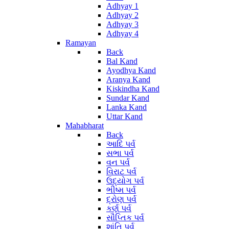
Adhyay 1
Adhyay 2
Adhyay 3
Adhyay 4
Ramayan
Back
Bal Kand
Ayodhya Kand
Aranya Kand
Kiskindha Kand
Sundar Kand
Lanka Kand
Uttar Kand
Mahabharat
Back
આદિ પર્વ
સભા પર્વ
વન પર્વ
વિરાટ પર્વ
ઉદ્યોગ પર્વ
ભીષ્મ પર્વ
દ્રોણ પર્વ
કર્ણ પર્વ
સૌપ્તિક પર્વ
શાંતિ પર્વ