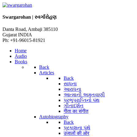
Swargarohan | સ્વર્ગારોહણ
Danta Road, Ambaji 385110
Gujarat INDIA
Ph: +91-96015-81921
Home
Audio
Books
Back
Articles
Back
સાધના
આરાધના
આત્માની અમૃતવાણી
પ્રભુપ્રાપ્તિનો પંથ
ગીતાદર્શન
गीता का संगीत
Autobiography
Back
પ્રકાશના પંથે
उजालों की ओर