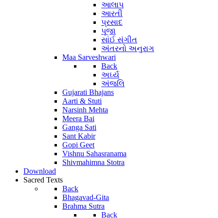
આલાપ
આરતી
પ્રસાદ
પૂજા
સાંઈ સંગીત
અંતરનો અનુરાગ
Maa Sarveshwari
Back
અર્ઘ્ય
અંજલિ
Gujarati Bhajans
Aarti & Stuti
Narsinh Mehta
Meera Bai
Ganga Sati
Sant Kabir
Gopi Geet
Vishnu Sahasranama
Shivmahimna Stotra
Download
Sacred Texts
Back
Bhagavad-Gita
Brahma Sutra
Back