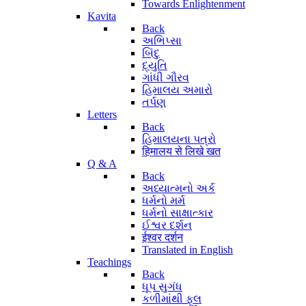
Towards Enlightenment
Kavita
Back
અભિપ્સા
બિંદુ
દ્યુતિ
ગાંધી ગૌરવ
હિમાલય અમારો
તર્પણ
Letters
Back
હિમાલયના પત્રો
हिमालय से लिखे खत
Q & A
Back
અધ્યાત્મનો અર્ક
ધર્મનો મર્મ
ધર્મનો સાક્ષાત્કાર
ઈશ્વર દર્શન
ईश्वर दर्शन
Translated in English
Teachings
Back
ધૂપ સુગંધ
કળીમાંથી ફૂલ