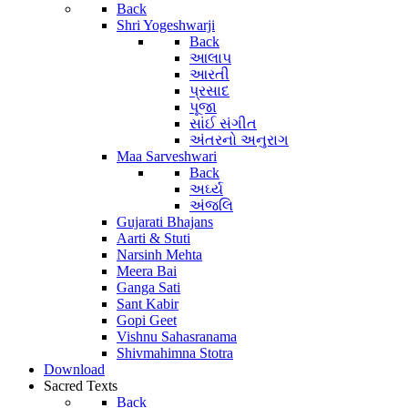
Back
Shri Yogeshwarji
Back
આલાપ
આરતી
પ્રસાદ
પૂજા
સાંઈ સંગીત
અંતરનો અનુરાગ
Maa Sarveshwari
Back
અર્ઘ્ય
અંજલિ
Gujarati Bhajans
Aarti & Stuti
Narsinh Mehta
Meera Bai
Ganga Sati
Sant Kabir
Gopi Geet
Vishnu Sahasranama
Shivmahimna Stotra
Download
Sacred Texts
Back