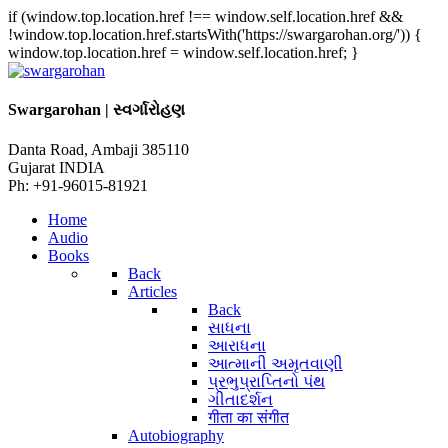
if (window.top.location.href !== window.self.location.href &&
!window.top.location.href.startsWith('https://swargarohan.org/')) {
window.top.location.href = window.self.location.href; }
Swargarohan | સ્વર્ગારોહણ
Danta Road, Ambaji 385110
Gujarat INDIA
Ph: +91-96015-81921
Home
Audio
Books
Back
Articles
Back
સાધના
આરાધના
આત્માની અમૃતવાણી
પ્રભુપ્રાપ્તિનો પંથ
ગીતાદર્શન
गीता का संगीत
Autobiography