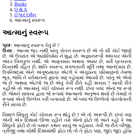
Books
Q & A
ઈશ્વર દર્શન
આત્માનું સ્વરૂપ
આત્માનું સ્વરૂપ
પ્રશ્ન
: આત્માનું સ્વરૂપ કેવું છે ?
ઉત્તર
: આત્મા જડ નથી પરંતુ ચેતન સ્વરૂપ છે એ તો સૌ કોઈ જાણે
છે. એ ઉપરાંત એ જ્યોતિર્મય ને શુદ્ધ છે. અજ્ઞાનરૂપી અંધકાર એની
અંદર બિલકુલ નથી. એ અમૃતમય અથવા અમર છે, સર્વે પ્રકારના
વિકારથી રહિત છે, શાંતિ સ્વરૂપ, મંગલતાની મૂર્તિ તથા આનંદમય છે.
ઉપનિષદમાં એને અંગુષ્ઠમાત્ર એટલે કે અંગુઠાના પરિમાણનો તેમજ
ભૂત, ભાવિ ને વર્તમાનનો જ્ઞાતા પણ કહેવામાં આવ્યો છે. પરંતુ એ એવો
જ છે અથવા એટલો જ છે એવું કેવી રીતે કહી શકાય ? સાચી રીતે
કહીએ તો આત્માનું કોઈ ચોક્કસ રૂપ નથી. છતાં બધાં એનાં જ રૂપો
છે. જેમને સાધના દ્વારા જે રૂપમાં આત્માનો અનુભવ થયો છે તેમણે તે
રૂપમાં એનો ઉલ્લેખ કરી બતાવ્યો છે. એ બધાં જ ઉલ્લેખો પોતપોતાની
રીતે સાચા છે.
વિશાળ સિંધુનું કોઈ ચોક્કસ રૂપ થોડું છે ? એ તો અરૂપી છે. છતાં પણ
એની એક દિશામાં ઊભા રહીને તમે એનો ફોટો લો અને કહો કે આ
સિંધુનો ફોટો છે તો તમારું કથન સાચું જ કહેવાય. તેવી જ રીતે બીજી,
ત્રીજી તથા ચોથી દિશામાંથી ફોટા લો તો તે ફોટા પણ, જુદા જુદા હોવા