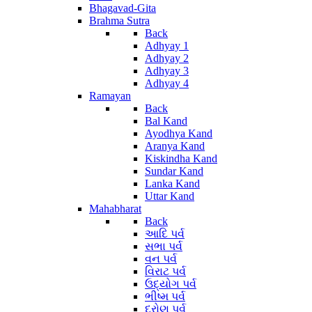
Bhagavad-Gita
Brahma Sutra
Back
Adhyay 1
Adhyay 2
Adhyay 3
Adhyay 4
Ramayan
Back
Bal Kand
Ayodhya Kand
Aranya Kand
Kiskindha Kand
Sundar Kand
Lanka Kand
Uttar Kand
Mahabharat
Back
આદિ પર્વ
સભા પર્વ
વન પર્વ
વિરાટ પર્વ
ઉદ્યોગ પર્વ
ભીષ્મ પર્વ
દ્રોણ પર્વ