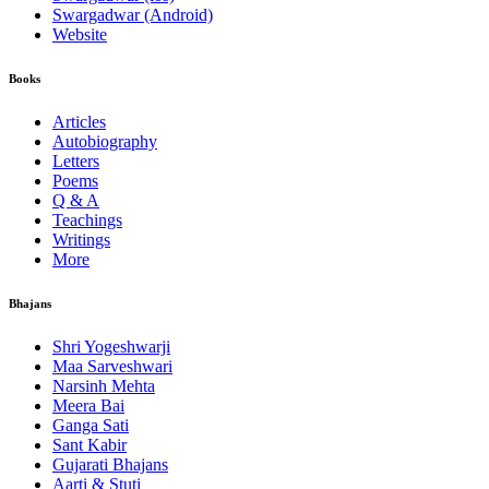
Swargadwar (Android)
Website
Books
Articles
Autobiography
Letters
Poems
Q & A
Teachings
Writings
More
Bhajans
Shri Yogeshwarji
Maa Sarveshwari
Narsinh Mehta
Meera Bai
Ganga Sati
Sant Kabir
Gujarati Bhajans
Aarti & Stuti