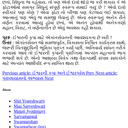
છતાં, સિંધુના જ કહેવાય. તો પણ એવો દાવો થોડો જ કરી શકાય કે એ
ફોટાઓમાં સમગ્ર સિંધુનું સંપૂર્ણ સ્વરૂપ સમાઈ ગયું છે ? એવો દાવો
સ્વીકારે પણ કોણ ? એવા ફોટા તો બીજા પણ કેટલાય લઈ શકાય.
આત્માનું પણ એવું જ સમજી લેવાનું છે. એના સ્વરૂપનું અનેક રીતે
વર્ણન કરવામાં આવ્યું હોવા છતાં, એ અનંત હોવાથી અનેકગણો
મહાન, વિરાટ, ને વર્ણનાતીત છે એવું અવશ્ય કહી શકાય.
પ્રશ્ન
: ઈશ્વરની કૃપા માટે એકાંતસેવનની આવશ્યકતા છે ખરી ?
ઉત્તર
: એકાંતસેવન જો સમજપૂર્વક, વિકાસના નિશ્ચિત કાર્યક્રમ સાથે,
જરૂરી ચિતશુદ્ધિની ભૂમિકા પ્રાપ્ત કર્યા પછી, અનિવાર્ય સાધન તરીકે
કરવામાં આવે તો ઈશ્વરની કૃપાની પ્રાપ્તિમાં અત્યંત મહત્વનો ભાગ
ભજવી શકે છે. એનો આશ્રય વિવેક તથા વૈરાગ્યથી સંપન્ન સાધકોને
માટે અત્યંત આશીર્વાદ રૂપ સાબિત થાય છે.
Previous article: ઈશ્વરની કૃપા અને ઈશ્વરપ્રેમ
Prev
Next article:
પ્રાણાયામનો અભ્યાસ
Next
About
Shri Yogeshwarji
Maa Sarveshwari
Mataji Jyotirmayi
Sarvamangal
Swargarohan
Swargadwar (ios)