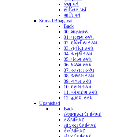
કર્ણ પર્વ
સૌપ્તિક પર્વ
શાંતિ પર્વ
Srimad Bhagavat
Back
00. માહાત્મ્ય
01. પ્રથમ સ્કંધ
02. દ્વિતીય સ્કંધ
03. તૃતીય સ્કંધ
04. ચતુર્થ સ્કંધ
05. પંચમ સ્કંધ
06. ષષ્ઠમ સ્કંધ
07. સપ્તમ સ્કંધ
08. અષ્ટમ સ્કંધ
09. નવમ સ્કંધ
10. દસમ સ્કંધ
11. એકાદશ સ્કંધ
12. દ્વાદશ સ્કંધ
Upanishad
Back
ઈશાવાસ્ય ઉપનિષદ
કઠોપનિષદ
માંડૂક્ય ઉપનિષદ
કેનોપનિષદ
મુંડક ઉપનિષદ