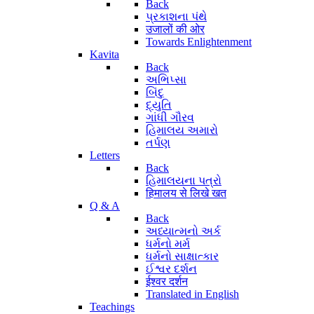
Back
પ્રકાશના પંથે
उजालों की ओर
Towards Enlightenment
Kavita
Back
અભિપ્સા
બિંદુ
દ્યુતિ
ગાંધી ગૌરવ
હિમાલય અમારો
તર્પણ
Letters
Back
હિમાલયના પત્રો
हिमालय से लिखे खत
Q & A
Back
અધ્યાત્મનો અર્ક
ધર્મનો મર્મ
ધર્મનો સાક્ષાત્કાર
ઈશ્વર દર્શન
ईश्वर दर्शन
Translated in English
Teachings