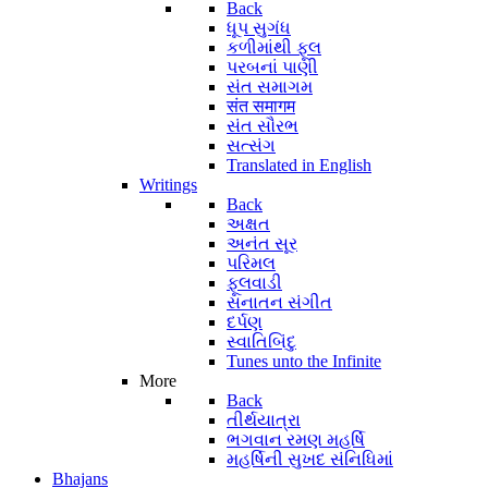
Back
ધૂપ સુગંધ
કળીમાંથી ફૂલ
પરબનાં પાણી
સંત સમાગમ
संत समागम
સંત સૌરભ
સત્સંગ
Translated in English
Writings
Back
અક્ષત
અનંત સૂર
પરિમલ
ફૂલવાડી
સનાતન સંગીત
દર્પણ
સ્વાતિબિંદુ
Tunes unto the Infinite
More
Back
તીર્થયાત્રા
ભગવાન રમણ મહર્ષિ
મહર્ષિની સુખદ સંનિધિમાં
Bhajans