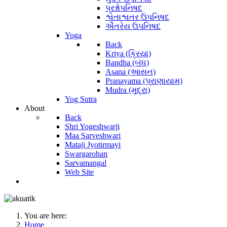
પ્રશ્નોપનિષદ
શ્વેતાશ્વતર ઉપનિષદ
ઐતરેય ઉપનિષદ
Yoga
Back
Kriya (ક્રિયા)
Bandha (બંધ)
Asana (આસન)
Pranayama (પ્રાણાયામ)
Mudra (મુદ્રા)
Yog Sutra
About
Back
Shri Yogeshwarji
Maa Sarveshwari
Mataji Jyotirmayi
Swargarohan
Sarvamangal
Web Site
You are here:
Home