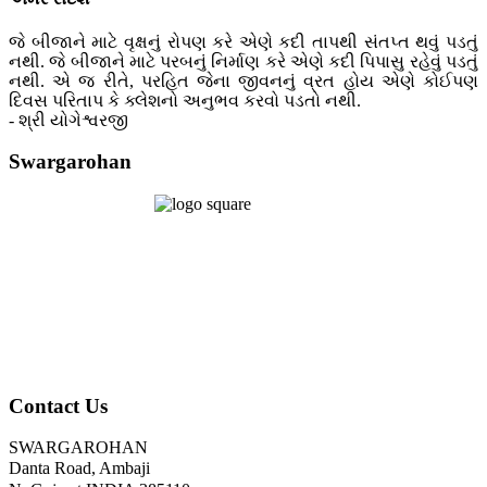
જે બીજાને માટે વૃક્ષનું રોપણ કરે એણે કદી તાપથી સંતપ્ત થવું પડતું
નથી. જે બીજાને માટે પરબનું નિર્માણ કરે એણે કદી પિપાસુ રહેવું પડતું
નથી. એ જ રીતે, પરહિત જેના જીવનનું વ્રત હોય એણે કોઈપણ
દિવસ પરિતાપ કે ક્લેશનો અનુભવ કરવો પડતો નથી.
- શ્રી યોગેશ્વરજી
Swargarohan
Contact Us
SWARGAROHAN
Danta Road, Ambaji